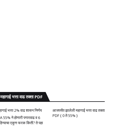
महागाई भत्ता वाढ तक्ता PDF
हागाई भत्ता 2% वाढ शासन निर्णय
आजपर्यंत झालेली महागाई भत्ता वाढ तक्ता
PDF { 0 ते 55% }
A 55% ने होणारी पगारवाढ व 6
हिन्याचा एकूण फरक किती? ते पहा