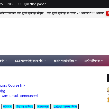
MS
NTS
CCE Question paper
णि राज्यव्यापी नशा मुक्ती प्रतिज्ञा मोहीम | नशा मुक्ती प्रतिज्ञा पंधरवडा - 6 ऑगस्ट ते 20 ऑगस्ट
र्णय
CCE प्रश्नपत्रिका व नोंदी
शालेय स्पर्धा परीक्षा
आरोग्यविषयक
ucators Course link
0वी))
rship Exam Result Announced
सुविचार
गोष्टीचा शनिवार
प्रश्नमंजुषा
Latest शासन निर्णय