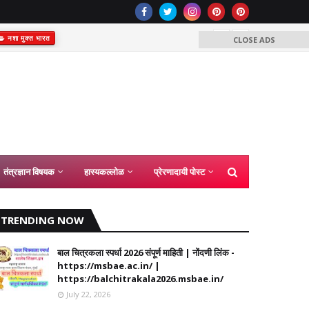
नशा मुक्त भारत
CLOSE ADS
समग्र शिक्षा अंतर्
कंत्राटी शिक्ष
2026
तंत्रज्ञान विषयक
हास्यकल्लोळ
प्रेरणादायी पोस्ट
TRENDING NOW
बाल चित्रकला स्पर्धा 2026 संपूर्ण माहिती | नोंदणी लिंक -
https://msbae.ac.in/ |
https://balchitrakala2026.msbae.in/
July 22, 2026