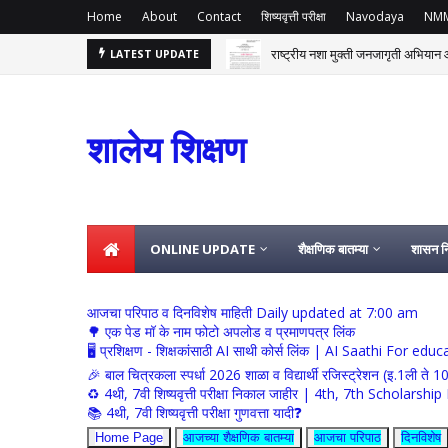
Home
About
Contact
शिष्यवृत्ती परीक्षा
Navodaya
NM
राष्ट्रीय नशा मुक्ती जनजागृती अभियान आ
LATEST UPDATE
शालेय शिक्षण
ONLINE UPDATE
शैक्षणिक बातम्या
शासन नि
आजचा परिपाठ व दिनविशेष माहिती Daily updated at 7:00 am
🌳 एक पेड मॉ के नाम फोटो अपलोड व प्रमाणपत्र लिंक
🖥 प्रशिक्षण - शिक्षकांसाठी AI साथी कोर्स लिंक | AI Saathi For ed
🎉 बाल चित्रकला स्पर्धा 2026 शाळा व विद्यार्थी रजिस्ट्रेशन (इ.1ली ते 1
♻️ 4थी, 7वी शिष्यवृत्ती परीक्षा निकाल जाहीर | 4th, 7th Schola
📚 4थी, 7वी शिष्यवृत्ती परीक्षा गुणवत्ता यादी❓
Home Page
आजच्या शैक्षणिक बातम्या
आजचा परिपाठ
दिनविशेष