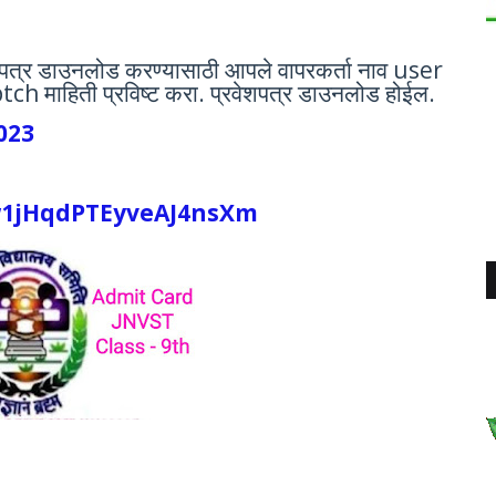
पत्र डाउनलोड करण्यासाठी आपले वापरकर्ता नाव user
h माहिती प्रविष्ट करा. प्रवेशपत्र डाउनलोड होईल.
023
w1jHqdPTEyveAJ4nsXm