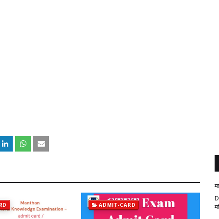
म
D
RD
ADMIT-CARD
म