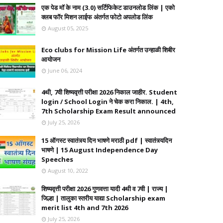
एक पेड मॉ के नाम (3.0) सर्टिफिकेट डाउनलोड लिंक | एको
क्लब फॉर मिशन लाईफ अंतर्गत फोटो अपलोड लिंक
August 05, 2025
Eco clubs for Mission Life अंतर्गत उन्हाळी शिबीर
आयोजन
June 06, 2024
4थी, 7वी शिष्यवृत्ती परीक्षा 2026 निकाल जाहीर. Student
login / School Login ने चेक करा निकाल. | 4th,
7th Scholarship Exam Result announced
July 25, 2026
15 ऑगस्ट स्वातंत्र्य दिन भाषणे मराठी pdf | स्वातंत्र्यदिन
भाषणे | 15 August Independence Day
Speeches
August 10, 2022
शिष्यवृत्ती परीक्षा 2026 गुणवत्ता यादी 4थी व 7वी | राज्य |
जिल्हा | तालुका स्तरीय याद्या Scholarship exam
merit list 4th and 7th 2026
July 25, 2026