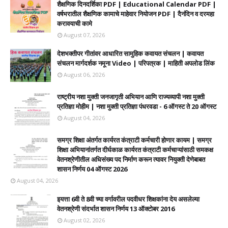
शैक्षणिक दिनदर्शिका PDF | Educational Calendar PDF |
वर्षभरातील शैक्षणिक कामाचे माहेवार नियोजन PDF | दैनंदिन व दरमहा
करावयाची कामे
August 07, 2026
देशभक्तीपर गीतांवर आधारित सामुहिक कवायत संचलन | कवायत
संचलन मार्गदर्शक नमूना Video | परिपत्रक | माहिती अपलोड लिंक
August 06, 2026
राष्ट्रीय नशा मुक्ती जनजागृती अभियान आणि राज्यव्यापी नशा मुक्ती
प्रतिज्ञा मोहीम | नशा मुक्ती प्रतिज्ञा पंधरवडा - 6 ऑगस्ट ते 20 ऑगस्ट
August 04, 2026
समग्र शिक्षा अंतर्गत कार्यरत कंत्राटी कर्मचारी होणार कायम | समग्र
शिक्षा अभियानांतर्गत दीर्घकाळ कार्यरत कंत्राटी कर्मचाऱ्यांसाठी समकक्ष
वेतनश्रेणीतील अधिसंख्य पद निर्माण करून त्यावर नियुक्ती देणेबाबत
शासन निर्णय 04 ऑगस्ट 2026
August 04, 2026
इयत्ता 6वी ते 8वी च्या वर्गावरील पदवीधर शिक्षकांना देय असलेल्या
वेतनश्रेणी संदर्भात शासन निर्णय 13 ऑक्टोबर 2016
August 02, 2026