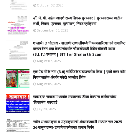
October 07, 2025
डॉ. जे. पी. नाईक आदर्श राज्य शिक्षक पुरस्कार | पुरस्काराच्या अटी व
शर्थी, निकष, प्रस्ताव, मूल्यांकन, निवड प्रक्रिया
September 06, 2025
शालार्थ ID घोटाळा - शालार्थ प्रणालीमध्ये नियमबाह्यरित्या नावे समाविष्ट
करून वेतन अदा केल्यासंदर्भात चौकशीसाठी विशेष चौकशी पथक
(S.I.T.) स्थापन | SIT for Shalarth Scam
August 07, 2025
एक पेड मॉ के नाम (3.0) सर्टिफिकेट डाउनलोड लिंक | एको क्लब फॉर
मिशन लाईफ अंतर्गत फोटो अपलोड लिंक
August 05, 2025
खबरदार! समाज माध्यमांत सरकारवर टीका केल्यास कर्मचाऱ्यांवर
'शिस्तभंग' कारवाई
July 28, 2025
नवीन अभ्यासक्रम व पाठ्यक्रमाची अंमलबजावणी राज्यात सन 2025-
26 पासून टप्प्या-टप्याने करणेबाबत शासन निर्णय