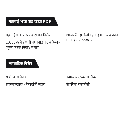
महागाई भत्ता वाढ तक्ता PDF
महागाई भत्ता 2% वाढ शासन निर्णय
आजपर्यंत झालेली महागाई भत्ता वाढ तक्ता
PDF { 0 ते 55% }
DA 55% ने होणारी पगारवाढ व 6 महिन्याचा
एकूण फरक किती? ते पहा
साप्ताहिक विशेष
गोष्टीचा शनिवार
स्वाध्याय उपक्रम लिंक
हास्यकल्लोळ - विनोदांची जत्रा
शैक्षणिक घडामोडी