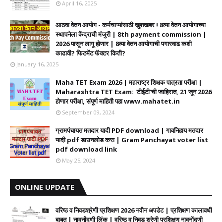
April 16, 2025
आठवा वेतन आयोग - कर्मचाऱ्यांसाठी खुशखबर ! 8व्या वेतन आयोगाच्या
स्थापनेला केंद्राची मंजुरी | 8th payment commission |
2026 पासून लागू होणार | 8व्या वेतन आयोगाची पगारवाढ कशी
काढावी? फिटमेंट फॅक्टर किती?
January 16, 2025
Maha TET Exam 2026 | महाराष्ट्र शिक्षक पात्रता परीक्षा |
Maharashtra TET Exam: 'टीईटी'ची जाहिरात, 21 जून 2026
होणार परीक्षा, संपूर्ण माहिती पहा www.mahatet.in
September 09, 2024
ग्रामपंचायत मतदार यादी PDF download | गावनिहाय मतदार
यादी pdf डाउनलोड करा | Gram Panchayat voter list
pdf download link
May 25, 2024
ONLINE UPDATE
वरिष्ठ व निवडश्रेणी प्रशिक्षण 2026 नवीन अपडेट | प्रशिक्षण कालावधी‌
बाबत | नावनोंदणी लिंक | वरिष्ठ व निवड श्रेणी प्रशिक्षण नावनोंदणी