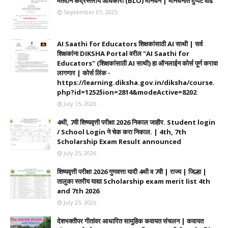
मतदान केंद्रस्तरीय अधिकारी (BLO) मानधन | मानधनात दुप्पट वाढ
September 01, 2025
AI Saathi for Educators शिक्षकांसाठी AI साथी | सर्व
शिक्षकांना DIKSHA Portal वरील "AI Saathi for
Educators" (शिक्षकांसाठी AI साथी) हा ऑनलाईन कोर्स पूर्ण करावा
लागणार | कोर्स लिंक -
https://learning.diksha.gov.in/diksha/course.
php?id=1252§ion=2814&modeActive=8202
July 15, 2026
4थी, 7वी शिष्यवृत्ती परीक्षा 2026 निकाल जाहीर. Student login
/ School Login ने चेक करा निकाल. | 4th, 7th
Scholarship Exam Result announced
July 25, 2026
शिष्यवृत्ती परीक्षा 2026 गुणवत्ता यादी 4थी व 7वी | राज्य | जिल्हा |
तालुका स्तरीय याद्या Scholarship exam merit list 4th
and 7th 2026
July 25, 2026
देशभक्तीपर गीतांवर आधारित सामुहिक कवायत संचलन | कवायत