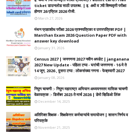
ticket डाउनलोड साठी उपलब्ध. | इ. 4थी व 7वी शिष्यवृत्ती परीक्षा
होणार 26 एप्रिल 2026 रोजी.
March 27, 2026
मंथन प्रज्ञाशोध परीक्षा 2026 प्रश्नपत्रिका व उत्तरपत्रिका PDF |
Manthan Exam 2026 Question Paper PDF with
answer key download
January 31, 2026
Census 2027 | जनगणना 2027 नवीन अपडेट | janganana
2027 New Update - पहिला टप्पा - घरांची जनगणना - 16 मे ते
14 जून, 2026 , दुसरा टप्पा : लोकसंख्या गणना - फेब्रुवारी 2027
January 08, 2026
निपुण चाचणी :- निपुण महाराष्ट्र अभियान अध्ययनस्तर मासिक चाचणी
वेळापत्रक :- डिसेंबर 2025 ते मार्च 2026 | डेमो व्हिडिओ लिंक
December 14, 2025
अतिरिक्त शिक्षक - शिक्षकेत्तर कर्मचाऱ्यांचे समायोजन | शासन निर्णय व
परिपत्रके
November 21, 2025