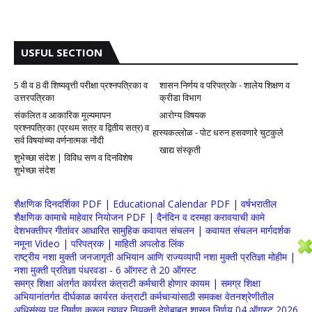
USFUL SECTION
5 वी व 8 वी शिष्यवृत्ती परीक्षा प्रश्नपत्रिका व
शासन निर्णय व परिपत्रके - शालेय शिक्षण व
उत्तरपत्रिका
क्रीडा विभाग
संकलित व आकारिक मूल्यमापन
आरोग्य विषयक
प्रश्नपत्रिका (प्रथम सत्र व द्वितीय सत्र) व
हास्यकल्लोळ - पोट धरुन हसवणारे चुटकुले
सर्व विषयांच्या वर्णनात्मक नोंदी
खाद्य संस्कृती
शुभेच्छा संदेश | विविध सण व दिनविशेष
शुभेच्छा संदेश
शैक्षणिक दिनदर्शिका PDF | Educational Calendar PDF | वर्षभरातील
शैक्षणिक कामाचे माहेवार नियोजन PDF | दैनंदिन व दरमहा करावयाची कामे
देशभक्तीपर गीतांवर आधारित सामुहिक कवायत संचलन | कवायत संचलन मार्गदर्शक
नमूना Video | परिपत्रक | माहिती अपलोड लिंक
राष्ट्रीय नशा मुक्ती जनजागृती अभियान आणि राज्यव्यापी नशा मुक्ती प्रतिज्ञा मोहीम |
नशा मुक्ती प्रतिज्ञा पंधरवडा - 6 ऑगस्ट ते 20 ऑगस्ट
समग्र शिक्षा अंतर्गत कार्यरत कंत्राटी कर्मचारी होणार कायम | समग्र शिक्षा
अभियानांतर्गत दीर्घकाळ कार्यरत कंत्राटी कर्मचाऱ्यांसाठी समकक्ष वेतनश्रेणीतील
अधिसंख्य पद निर्माण करून त्यावर नियुक्ती देणेबाबत शासन निर्णय 04 ऑगस्ट 2026