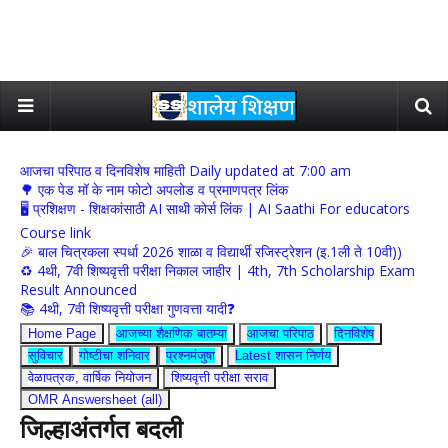
आजचा परिपाठ व दिनविशेष माहिती Daily updated at 7:00 am
🌳 एक पेड मॉ के नाम फोटो अपलोड व प्रमाणपत्र लिंक
🖥 प्रशिक्षण - शिक्षकांसाठी AI साथी कोर्स लिंक | AI Saathi For educators
Course link
🎉 बाल चित्रकला स्पर्धा 2026 शाळा व विद्यार्थी रजिस्ट्रेशन (इ.1ली ते 10वी))
♻️ 4थी, 7वी शिष्यवृत्ती परीक्षा निकाल जाहीर | 4th, 7th Scholarship Exam
Result Announced
📚 4थी, 7वी शिष्यवृत्ती परीक्षा गुणवत्ता यादी❓
Home Page
आजच्या शैक्षणिक बातम्या
आजचा परिपाठ
दिनविशेष
सुविचार
गोष्टीचा शनिवार
प्रश्नमंजुषा
Latest शासन निर्णय
वेळापत्रक, वार्षिक नियोजन
शिष्यवृत्ती परीक्षा सराव
OMR Answersheet (all)
जिल्हाअंतर्गत बदली