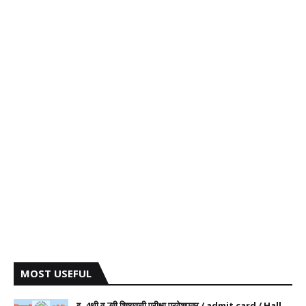
MOST USEFUL
इ. 4थी व 7वी शिष्यवृत्ती परीक्षा प्रवेशपत्र / admit card / Hall