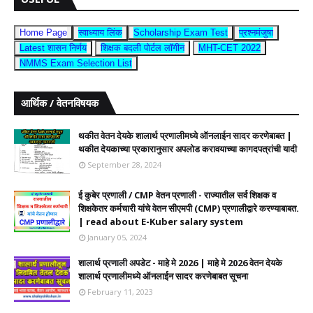
Home Page
स्वाध्याय लिंक
Scholarship Exam Test
प्रश्नमंजुषा
Latest शासन निर्णय
शिक्षक बदली पोर्टल लॉगीन
MHT-CET 2022
NMMS Exam Selection List
आर्थिक / वेतनविषयक
थकीत वेतन देयके शालार्थ प्रणालीमध्ये ऑनलाईन सादर करणेबाबत |
थकीत देयकाच्या प्रकारानुसार अपलोड करावयाच्या कागदपत्रांची यादी
September 28, 2024
ई कुबेर प्रणाली / CMP वेतन प्रणाली - राज्यातील सर्व शिक्षक व
शिक्षकेतर कर्मचारी यांचे वेतन सीएमपी (CMP) प्रणालीद्वारे करण्याबाबत.
| read about E-Kuber salary system
January 05, 2024
शालार्थ प्रणाली अपडेट - माहे मे 2026 | माहे मे 2026 वेतन देयके
शालार्थ प्रणालीमध्ये ऑनलाईन सादर करणेबाबत सूचना
February 11, 2023