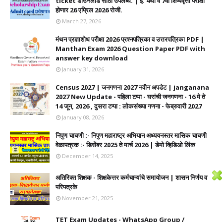
ticket डाउनलोड साठी उपलब्ध. | इ. 4थी व 7वी शिष्यवृत्ती परीक्षा
होणार 26 एप्रिल 2026 रोजी.
March 27, 2026
मंथन प्रज्ञाशोध परीक्षा 2026 प्रश्नपत्रिका व उत्तरपत्रिका PDF |
Manthan Exam 2026 Question Paper PDF with
answer key download
January 31, 2026
Census 2027 | जनगणना 2027 नवीन अपडेट | janganana
2027 New Update - पहिला टप्पा - घरांची जनगणना - 16 मे ते
14 जून, 2026 , दुसरा टप्पा : लोकसंख्या गणना - फेब्रुवारी 2027
January 08, 2026
निपुण चाचणी :- निपुण महाराष्ट्र अभियान अध्ययनस्तर मासिक चाचणी
वेळापत्रक :- डिसेंबर 2025 ते मार्च 2026 | डेमो व्हिडिओ लिंक
December 14, 2025
अतिरिक्त शिक्षक - शिक्षकेत्तर कर्मचाऱ्यांचे समायोजन | शासन निर्णय व
परिपत्रके
November 21, 2025
TET Exam Updates - WhatsApp Group /