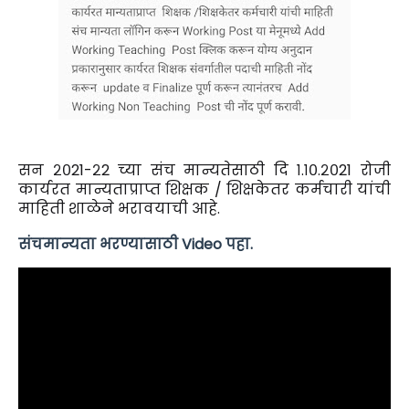
सन २०21-२2 च्या संच मान्यतेसाठी दि १.१०.२०21 रोजी
कार्यरत मान्यताप्राप्त शिक्षक / शिक्षकेतर कर्मचारी यांची
माहिती शाळेने भरावयाची आहे.
संचमान्यता भरण्यासाठी Video पहा.