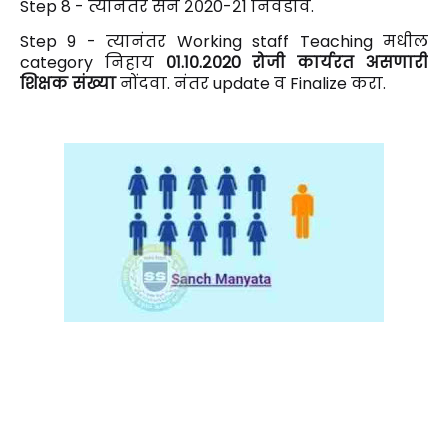
Step 8 -
त्यानंतर सन २०20-२1 निवडावे.
Step 9 - त्यानंतर Working
staff
Teaching मधील
category निहाय
०१.१०.२०20 रोजी कार्यरत असणारी
शिक्षक संख्या
नोंदवा. नंतर update व Finalize करा.