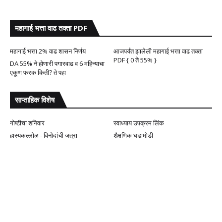
महागाई भत्ता वाढ तक्ता PDF
महागाई भत्ता 2% वाढ शासन निर्णय
आजपर्यंत झालेली महागाई भत्ता वाढ तक्ता
PDF { 0 ते 55% }
DA 55% ने होणारी पगारवाढ व 6 महिन्याचा
एकूण फरक किती? ते पहा
साप्ताहिक विशेष
गोष्टीचा शनिवार
स्वाध्याय उपक्रम लिंक
हास्यकल्लोळ - विनोदांची जत्रा
शैक्षणिक घडामोडी