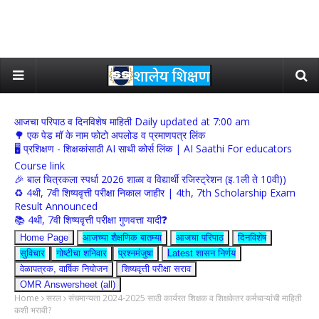
आजचा परिपाठ व दिनविशेष माहिती Daily updated at 7:00 am
🌳 एक पेड मॉ के नाम फोटो अपलोड व प्रमाणपत्र लिंक
🖥 प्रशिक्षण - शिक्षकांसाठी AI साथी कोर्स लिंक | AI Saathi For educators
Course link
🎉 बाल चित्रकला स्पर्धा 2026 शाळा व विद्यार्थी रजिस्ट्रेशन (इ.1ली ते 10वी))
♻️ 4थी, 7वी शिष्यवृत्ती परीक्षा निकाल जाहीर | 4th, 7th Scholarship Exam
Result Announced
📚 4थी, 7वी शिष्यवृत्ती परीक्षा गुणवत्ता यादी❓
Home Page
आजच्या शैक्षणिक बातम्या
आजचा परिपाठ
दिनविशेष
सुविचार
गोष्टीचा शनिवार
प्रश्नमंजुषा
Latest शासन निर्णय
वेळापत्रक, वार्षिक नियोजन
शिष्यवृत्ती परीक्षा सराव
OMR Answersheet (all)
Home
सरल
संचमान्यता 2024-2025 साठी कार्यरत शिक्षक व शिक्षकेतर कर्मचाऱ्यांची माहिती
कशी भरावी?