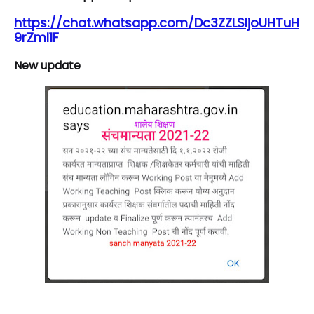
https://chat.whatsapp.com/Dc3ZZLSljoUHTuH
9rZml1F
New update