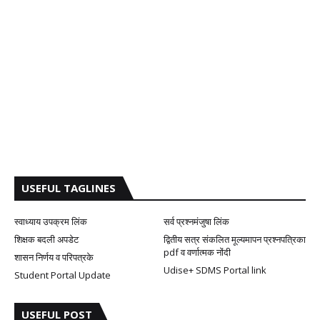
USEFUL TAGLINES
स्वाध्याय उपक्रम लिंक
सर्व प्रश्नमंजुषा लिंक
शिक्षक बदली अपडेट
द्वितीय सत्र संकलित मूल्यमापन प्रश्नपत्रिका
pdf व वर्णात्मक नोंदी
शासन निर्णय व परिपत्रके
Udise+ SDMS Portal link
Student Portal Update
USEFUL POST