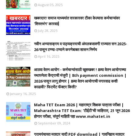
August 05, 2025
खबरदार! समाज माध्यमांत सरकारवर टीका केल्यास कर्मचाऱ्यांवर
'शिस्तभंग' कारवाई
July 28, 2025
नवीन अभ्यासक्रम व पाठ्यक्रमाची अंमलबजावणी राज्यात सन 2025-
26 पासून टप्प्या-टप्याने करणेबाबत शासन निर्णय
April 16, 2025
आठवा वेतन आयोग - कर्मचाऱ्यांसाठी खुशखबर ! 8व्या वेतन आयोगाच्या
स्थापनेला केंद्राची मंजुरी | 8th payment commission |
2026 पासून लागू होणार | 8व्या वेतन आयोगाची पगारवाढ कशी
काढावी? फिटमेंट फॅक्टर किती?
January 16, 2025
Maha TET Exam 2026 | महाराष्ट्र शिक्षक पात्रता परीक्षा |
Maharashtra TET Exam: 'टीईटी'ची जाहिरात, 21 जून 2026
होणार परीक्षा, संपूर्ण माहिती पहा www.mahatet.in
September 09, 2024
ग्रामपंचायत मतदार यादी PDF download | गावनिहाय मतदार