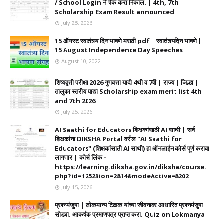
/ School Login ने चेक करा निकाल. | 4th, 7th
Scholarship Exam Result announced
July 25, 2026
15 ऑगस्ट स्वातंत्र्य दिन भाषणे मराठी pdf | स्वातंत्र्यदिन भाषणे |
15 August Independence Day Speeches
August 10, 2022
शिष्यवृत्ती परीक्षा 2026 गुणवत्ता यादी 4थी व 7वी | राज्य | जिल्हा |
तालुका स्तरीय याद्या Scholarship exam merit list 4th
and 7th 2026
July 25, 2026
AI Saathi for Educators शिक्षकांसाठी AI साथी | सर्व
शिक्षकांना DIKSHA Portal वरील "AI Saathi for
Educators" (शिक्षकांसाठी AI साथी) हा ऑनलाईन कोर्स पूर्ण करावा
लागणार | कोर्स लिंक -
https://learning.diksha.gov.in/diksha/course.
php?id=1252§ion=2814&modeActive=8202
July 15, 2026
प्रश्नमंजुषा | लोकमान्य टिळक यांच्या जीवनावर आधारित प्रश्नमंजुषा
सोडवा. आकर्षक प्रमाणपत्र प्राप्त करा. Quiz on Lokmanya