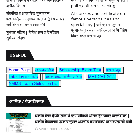
शासन निर्णय व परिपत्रके - शालेय शिक्षण व
मतदान अधिकारी प्रशिक्षण संपूर्ण माहिती |
क्रीडा विभाग
polling officer's training
संकलित व आकारिक मूल्यमापन
All quizzes and certificate on
प्रश्नपत्रिका (प्रथम सत्र व द्वितीय सत्र) व
famous personalities and
सर्व विषयांच्या वर्णनात्मक नोंदी
special day | सर्व प्रश्नमंजुषा व
प्रमाणपत्र - महान व्यक्तिमत्व आणि विशेष
शुभेच्छा संदेश | विविध सण व दिनविशेष
दिवसांबद्दल प्रश्नमंजुषा
शुभेच्छा संदेश
USEFUL
Home Page
स्वाध्याय लिंक
Scholarship Exam Test
प्रश्नमंजुषा
Latest शासन निर्णय
शिक्षक बदली पोर्टल लॉगीन
MHT-CET 2022
NMMS Exam Selection List
आर्थिक / वेतनविषयक
थकीत वेतन देयके शालार्थ प्रणालीमध्ये ऑनलाईन सादर करणेबाबत |
थकीत देयकाच्या प्रकारानुसार अपलोड करावयाच्या कागदपत्रांची यादी
September 28, 2024