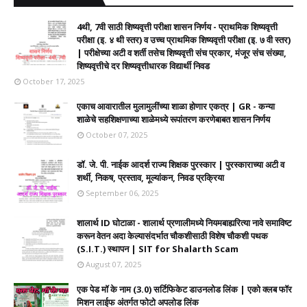
4थी, 7वी साठी शिष्यवृत्ती परीक्षा शासन निर्णय - प्राथमिक शिष्यवृत्ती
परीक्षा (इ. ४ थी स्तर) व उच्च प्राथमिक शिष्यवृत्ती परीक्षा (इ. ७ वी स्तर)
| परीक्षेच्या अटी व शर्ती तसेच शिष्यवृत्ती संच प्रकार, मंजूर संच संख्या,
शिष्यवृत्तीचे दर शिष्यवृत्तीधारक विद्यार्थी निवड
October 17, 2025
एकाच आवारातील मुलामुलींच्या शाळा होणार एकत्र | GR - कन्या
शाळेचे सहशिक्षणाच्या शाळेमध्ये रूपांतरण करणेबाबत शासन निर्णय
October 07, 2025
डॉ. जे. पी. नाईक आदर्श राज्य शिक्षक पुरस्कार | पुरस्काराच्या अटी व
शर्थी, निकष, प्रस्ताव, मूल्यांकन, निवड प्रक्रिया
September 06, 2025
शालार्थ ID घोटाळा - शालार्थ प्रणालीमध्ये नियमबाह्यरित्या नावे समाविष्ट
करून वेतन अदा केल्यासंदर्भात चौकशीसाठी विशेष चौकशी पथक
(S.I.T.) स्थापन | SIT for Shalarth Scam
August 07, 2025
एक पेड मॉ के नाम (3.0) सर्टिफिकेट डाउनलोड लिंक | एको क्लब फॉर
मिशन लाईफ अंतर्गत फोटो अपलोड लिंक