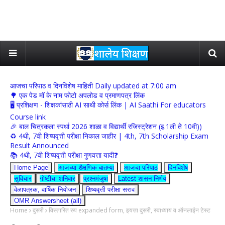
आजचा परिपाठ व दिनविशेष माहिती Daily updated at 7:00 am
🌳 एक पेड मॉ के नाम फोटो अपलोड व प्रमाणपत्र लिंक
🖥 प्रशिक्षण - शिक्षकांसाठी AI साथी कोर्स लिंक | AI Saathi For educators
Course link
🎉 बाल चित्रकला स्पर्धा 2026 शाळा व विद्यार्थी रजिस्ट्रेशन (इ.1ली ते 10वी))
♻️ 4थी, 7वी शिष्यवृत्ती परीक्षा निकाल जाहीर | 4th, 7th Scholarship Exam
Result Announced
📚 4थी, 7वी शिष्यवृत्ती परीक्षा गुणवत्ता यादी❓
Home Page
आजच्या शैक्षणिक बातम्या
आजचा परिपाठ
दिनविशेष
सुविचार
गोष्टीचा शनिवार
प्रश्नमंजुषा
Latest शासन निर्णय
वेळापत्रक, वार्षिक नियोजन
शिष्यवृत्ती परीक्षा सराव
OMR Answersheet (all)
Home
दुसरी
विस्तारित रुप expanded form, इयत्ता दुसरी, स्वाध्याय व ऑनलाईन टेस्ट