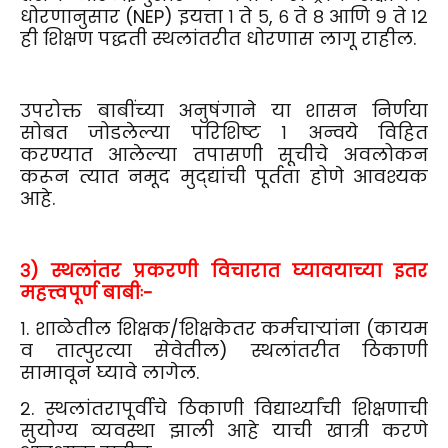
धोरणानुसार (NEP) इयत्ता १ ते ५, ६ ते ८ आणि ९ ते १२
ही शिक्षण पद्धती स्थलांतरीत धोरणास लागू राहील.
उपरोक्त बाबींच्या अनुषंगाने या शासन निर्णया
सोबत जोडलेल्या परिशिष्ट १ अन्वये विहित
करण्यात आलेल्या तपासणी सूचीचे अवलोकन
करून त्यात नमूद मुद्द्यांची पूर्तता होणे आवश्यक
आहे.
३) स्थलांतर प्रकरणी विचारात घ्यावयाच्या इतर
महत्त्वपूर्ण बाबीः-
१. शाळेतील शिक्षक/शिक्षकेतर कर्मचाऱ्यांना (कायम
व तात्पुरत्या सेवेतील) स्थलांतरीत ठिकाणी
सामावून घ्यावे लागेल.
२. स्थलांतरापूर्वीचे ठिकाणी विद्यार्थ्यांची शिक्षणाची
सुयोग्य व्यवस्था झाली आहे याची खात्री करणे