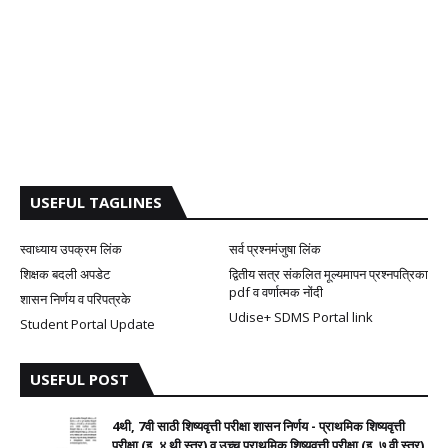
USEFUL TAGLINES
स्वाध्याय उपक्रम लिंक
सर्व प्रश्नमंजुषा लिंक
शिक्षक बदली अपडेट
द्वितीय सत्र संकलित मूल्यमापन प्रश्नपत्रिका
pdf व वर्णात्मक नोंदी
शासन निर्णय व परिपत्रके
Udise+ SDMS Portal link
Student Portal Update
USEFUL POST
4थी, 7वी साठी शिष्यवृत्ती परीक्षा शासन निर्णय - प्राथमिक शिष्यवृत्ती
परीक्षा (इ. ४ थी स्तर) व उच्च प्राथमिक शिष्यवृत्ती परीक्षा (इ. ७ वी स्तर)