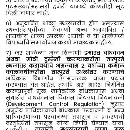
५) शाळेचे प्रस्तावित ठिकाणी स्थलांतर झाल्यानंतर
पटसंख्या/सरासरी हजेरी यामध्ये कोणतीही सूट
दिली जाणार नाही.
६) अनुदानित शाळा स्थलांतरीत होत असल्यास
स्थलांतरापूर्वीच्या ठिकाणी अन्य अनुदानित /
शासकीय शाळा उपलब्ध असावी व या शाळेमध्ये
विद्यार्थ्यांचे समायोजन करणे आवश्यक राहील.
७) जर शाळेच्या मुळ ठिकाणी
इमारत बांधकाम
अथवा मोठी दुरूस्ती करण्याकरीता तात्पुरते
स्थलांतर करावयाचे असल्यास २ वर्षाच्या कमाल
कालावधीकरीता तात्पुरते स्थलांतर
करण्याचे
अधिकार विभागीय उपसंचालक यांना प्रदान
करण्यात येत आहेत. तथापि असे आदेश निर्गमित
करण्यापूर्वी मूळ जागेवरील बांधकामास अथवा
सुधारीत बांधकामास विकास नियंत्रण नियमावली
(Development Control Regulation) नुसार
अनुज्ञेय प्राधिकाऱ्याची बांधकाम परवानगी व अन्य
प्राधिकरणांच्या परवानग्या तपासून व प्रकरणची
वस्तुस्थिती तपासून योग्य निर्णय घेण्यात यावा.
याकरीता
तात्पुरते स्थलांतराची जागा मूळ