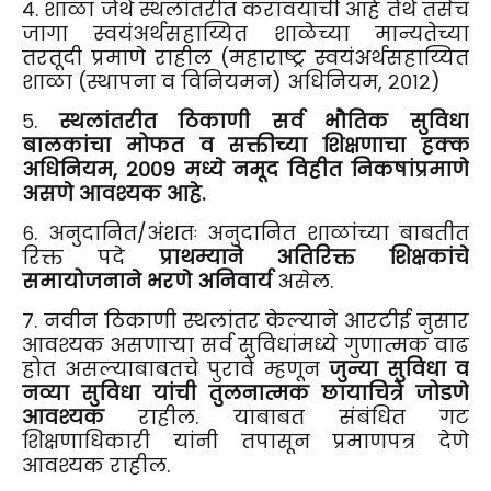
४. शाळा जेथे स्थलांतरीत करावयाची आहे तेथे तसेच
जागा स्वयंअर्थसहाय्यित शाळेच्या मान्यतेच्या
तरतूदी प्रमाणे राहील (महाराष्ट्र स्वयंअर्थसहाय्यित
शाळा (स्थापना व विनियमन) अधिनियम, २०१२)
५.
स्थलांतरीत ठिकाणी सर्व भौतिक सुविधा
बालकांचा मोफत व सक्तीच्या शिक्षणाचा हक्क
अधिनियम, २००९ मध्ये नमूद विहीत निकषांप्रमाणे
असणे आवश्यक आहे.
६. अनुदानित/अंशतः अनुदानित शाळांच्या बाबतीत
रिक्त पदे
प्राथम्याने अतिरिक्त शिक्षकांचे
समायोजनाने भरणे अनिवार्य
असेल.
७. नवीन ठिकाणी स्थलांतर केल्याने आरटीई नुसार
आवश्यक असणाऱ्या सर्व सुविधांमध्ये गुणात्मक वाढ
होत असल्याबाबतचे पुरावे म्हणून
जुन्या सुविधा व
नव्या सुविधा यांची तुलनात्मक छायाचित्रे जोडणे
आवश्यक
राहील. याबाबत संबंधित गट
शिक्षणाधिकारी यांनी तपासून प्रमाणपत्र देणे
आवश्यक राहील.