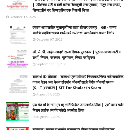
| परीक्षेच्या अटी व शर्ती तसेच शिष्यवृत्ती संच प्रकार, मंजूर संच संख्या,
शिष्यवृत्तीचे दर शिष्यवृत्तीधारक विद्यार्थी निवड
October 17, 2025
एकाच आवारातील मुलामुलींच्या शाळा होणार एकत्र | GR - कन्या
शाळेचे सहशिक्षणाच्या शाळेमध्ये रूपांतरण करणेबाबत शासन निर्णय
October 07, 2025
डॉ. जे. पी. नाईक आदर्श राज्य शिक्षक पुरस्कार | पुरस्काराच्या अटी व
शर्थी, निकष, प्रस्ताव, मूल्यांकन, निवड प्रक्रिया
September 06, 2025
शालार्थ ID घोटाळा - शालार्थ प्रणालीमध्ये नियमबाह्यरित्या नावे समाविष्ट
करून वेतन अदा केल्यासंदर्भात चौकशीसाठी विशेष चौकशी पथक
(S.I.T.) स्थापन | SIT for Shalarth Scam
August 07, 2025
एक पेड मॉ के नाम (3.0) सर्टिफिकेट डाउनलोड लिंक | एको क्लब फॉर
मिशन लाईफ अंतर्गत फोटो अपलोड लिंक
August 05, 2025
खबरदार! समाज माध्यमांत सरकारवर टीका केल्यास कर्मचाऱ्यांवर