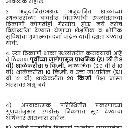
आवश्यक राहील.
३. अनुदानित/अंशतः अनुदानित शाळांच्या
स्थलांतराच्या बाबतीत विद्यार्थ्यांची स्थलांतराच्या
ठिकाणी कोणतीही गैरसोय होऊ नये तसेच
विद्यार्थ्यांना देण्यात येणाऱ्या शैक्षणिक व भौतिक
सुविधांचा गुणात्मक दर्जा वाढेल याची दक्षता घेण्यात
यावी.
४. ज्या ठिकाणी शाळा स्थलांतरीत करावयाची आहे
ते ठिकाण
पूर्वीच्या जागेपासून प्राथमिक (इ.१ ली ते ८
वी) शाळेकरीता ५ कि.मी.
, माध्यमिक (इ.९ वी ते १०
वी) शाळेकरीता
१० कि.मी.
व उच्च माध्यमिक (इ.११
वी १२ वी) शाळेकरीता
२० कि.मी
. पेक्षा जास्त
अंतरावर असू नये.
४) अपवादात्मक परिस्थितीत प्रकरणाच्या
गुणवत्तेनुसार उपरोक्त निकषांत सूट देण्याचा
अधिकार शासनास राहील.