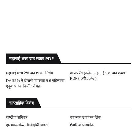
महागाई भत्ता वाढ तक्ता PDF
महागाई भत्ता 2% वाढ शासन निर्णय
आजपर्यंत झालेली महागाई भत्ता वाढ तक्ता
PDF { 0 ते 55% }
DA 55% ने होणारी पगारवाढ व 6 महिन्याचा
एकूण फरक किती? ते पहा
साप्ताहिक विशेष
गोष्टीचा शनिवार
स्वाध्याय उपक्रम लिंक
हास्यकल्लोळ - विनोदांची जत्रा
शैक्षणिक घडामोडी