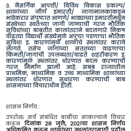
३. नैसर्गिक आपत्ती/ विविध विकास प्रकल्प/
शाळांच्या जीर्ण इमारती/ जागामालकाकडून
भाडेकरार संपुष्टात आणणे/ भाड्याच्या इमारतीमधून
संस्थेच्या स्वतःच्या जागी जाण्याची गरज भौतिक
सुविधांच्या बाबतीत कालांतराने बदलणारे निकष
वाढत्या विद्यार्थी संख्येमुळे अपुऱ्या पडणाऱ्या भौतिक
सुविधा इ. कारणांमुळे शाळांचे स्थलांतर करावे
लागते. तसेच जागांच्या सततच्या वाढणाऱ्या
किंमती/जागांची उपलब्धता/वाढते शहरीकरण इ.
कारणांमुळे स्थलांतर धोरणात बदल करण्याची
गरज निर्माण झाली आहे. सबब राज्यातील
प्राथमिक, माध्यमिक व उच्च माध्यमिक शाळांच्या
स्थलांतर धोरणात सुधारणा करण्याची बाब
शासनाच्या विचाराधीन होती.
शासन निर्णय :
उपरोक्त सर्व संबंधित बाबींचा साकल्याने विचार
करून
दिनांक २८ जुलै, २०२१चा शासन निर्णय
अधिक्रमित करून शाळांच्या स्थलांतरासाठी पुढील