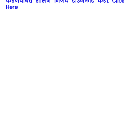
करणेबाबत शासन निर्णय डाउनलोड करा. Click
Here