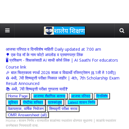
आजचा परिपाठ व दिनविशेष माहिती Daily updated at 7:00 am
🌳 एक पेड मॉ के नाम फोटो अपलोड व प्रमाणपत्र लिंक
🖥 प्रशिक्षण - शिक्षकांसाठी AI साथी कोर्स लिंक | AI Saathi For educators
Course link
🎉 बाल चित्रकला स्पर्धा 2026 शाळा व विद्यार्थी रजिस्ट्रेशन (इ.1ली ते 10वी))
♻️ 4थी, 7वी शिष्यवृत्ती परीक्षा निकाल जाहीर | 4th, 7th Scholarship Exam
Result Announced
📚 4थी, 7वी शिष्यवृत्ती परीक्षा गुणवत्ता यादी❓
Home Page
आजच्या शैक्षणिक बातम्या
आजचा परिपाठ
दिनविशेष
सुविचार
गोष्टीचा शनिवार
प्रश्नमंजुषा
Latest शासन निर्णय
वेळापत्रक, वार्षिक नियोजन
शिष्यवृत्ती परीक्षा सराव
OMR Answersheet (all)
Home
शासन निर्णय
राज्यातील शाळांच्या स्थलांतर धोरणात सुधारणा | शाळांचे स्थलांतर
करणेबाबत नियमावली वाचा.