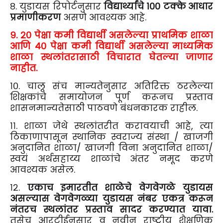
८. युडायस रिपोर्टनुसार
विद्यार्थ्यांचे १०० टक्के आधार
प्रमाणीकरण
असणे आवश्यक आहे.
९. २० पेक्षा कमी विद्यार्थी असलेल्या प्राथमिक शाळा
आणि ४० पेक्षा कमी विद्यार्थी असलेल्या माध्यमिक
शाळा स्थलांतरासाठी विचारात घेतल्या जाणार
नाहीत.
१०. चालू संच मान्यतेनुसार अतिरिक्त ठरलेल्या
शिक्षकांचे समायोजन पूर्ण करूनच प्रस्ताव
शासनमान्यतेसाठी पाठवणे बंधनकारक राहील.
११. शाळा जेथे स्थलांतरीत करावयाची आहे, त्या
ठिकाणापासून स्थानिक स्वराज्य संस्था / खाजगी
अनुदानित शाळा/ खाजगी विना अनुदानित शाळा/
स्वयं अर्थसहाय्य शाळांचे अंतर नमूद करणे
आवश्यक असेल.
१२.
एकाच इमारतीत शाळेचे वेगवेगळे युडायस
असल्यास वेगवेगळ्या युडायस नंबर एकत्र करून
नंतरच स्थलांतर प्रस्ताव सादर करण्यात यावा.
तसेच आरटीईनुसार व नवीन राष्ट्रीय शैक्षणिक