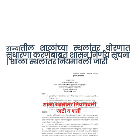
तील शाळांच्या स्थलांतर धोरणात
राज्या
सुधारणा करणेबाबत शासन निर्णय सूचना
| शाळा स्थलांतर नियमावली जारी