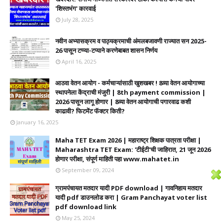
'शिस्तभंग' कारवाई
July 28, 2025
नवीन अभ्यासक्रम व पाठ्यक्रमाची अंमलबजावणी राज्यात सन 2025-
26 पासून टप्प्या-टप्याने करणेबाबत शासन निर्णय
April 16, 2025
आठवा वेतन आयोग - कर्मचाऱ्यांसाठी खुशखबर ! 8व्या वेतन आयोगाच्या
स्थापनेला केंद्राची मंजुरी | 8th payment commission |
2026 पासून लागू होणार | 8व्या वेतन आयोगाची पगारवाढ कशी
काढावी? फिटमेंट फॅक्टर किती?
January 16, 2025
Maha TET Exam 2026 | महाराष्ट्र शिक्षक पात्रता परीक्षा |
Maharashtra TET Exam: 'टीईटी'ची जाहिरात, 21 जून 2026
होणार परीक्षा, संपूर्ण माहिती पहा www.mahatet.in
September 09, 2024
ग्रामपंचायत मतदार यादी PDF download | गावनिहाय मतदार
यादी pdf डाउनलोड करा | Gram Panchayat voter list
pdf download link
May 25, 2024