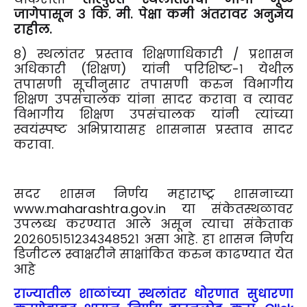
जागेपासून ३ कि. मी. पेक्षा कमी अंतरावर अनुज्ञेय
राहील.
८) स्थलांतर प्रस्ताव शिक्षणाधिकारी / प्रशासन
अधिकारी (शिक्षण) यांनी परिशिष्ट-१ येथील
तपासणी सूचीनुसार तपासणी करुन विभागीय
शिक्षण उपसंचालक यांना सादर करावा व त्यावर
विभागीय शिक्षण उपसंचालक यांनी त्यांच्या
स्वयंस्पष्ट अभिप्रायासह शासनास प्रस्ताव सादर
करावा.
सदर शासन निर्णय महाराष्ट्र शासनाच्या
www.maharashtra.gov.in या संकेतस्थळावर
उपलब्ध करण्यात आले असून त्याचा संकेताक
२०२६०५१५१२३४३४८५२१ असा आहे. हा शासन निर्णय
डिजीटल स्वाक्षरीने साक्षांकित करुन काढण्यात येत
आहे
राज्यातील शाळांच्या स्थलांतर धोरणात सुधारणा