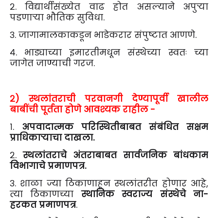
२. विद्यार्थीसंख्येत वाढ होत असल्याने अपुऱ्या
पडणाऱ्या भौतिक सुविधा.
३. जागामालकाकडून भाडेकरार संपुष्टात आणणे.
४. भाड्याच्या इमारतीमधून संस्थेच्या स्वतः च्या
जागेत जाण्याची गरज.
२) स्थलांतराची परवानगी देण्यापूर्वी खालील
बाबींची पूर्तता होणे आवश्यक राहील -
१.
अपवादात्मक परिस्थितीबाबत संबंधित सक्षम
प्राधिकाऱ्याचा दाखला.
२.
स्थलांतराचे अंतराबाबत सार्वजनिक बांधकाम
विभागाचे प्रमाणपत्र.
३. शाळा ज्या ठिकाणाहून स्थलांतरीत होणार आहे,
त्या ठिकाणच्या
स्थानिक स्वराज्य संस्थेचे ना-
हरकत प्रमाणपत्र
.