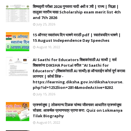
शिष्यवृत्ती परीक्षा 2026 गुणवत्ता यादी 4थी व 7वी | राज्य | जिल्हा |
तालुका स्तरीय याद्या Scholarship exam merit list 4th
and 7th 2026
July 25, 2026
15 ऑगस्ट स्वातंत्र्य दिन भाषणे मराठी pdf | स्वातंत्र्यदिन भाषणे |
15 August Independence Day Speeches
August 10, 2022
AI Saathi for Educators शिक्षकांसाठी AI साथी | सर्व
शिक्षकांना DIKSHA Portal वरील "AI Saathi for
Educators" (शिक्षकांसाठी AI साथी) हा ऑनलाईन कोर्स पूर्ण करावा
लागणार | कोर्स लिंक -
https://learning.diksha.gov.in/diksha/course.
php?id=1252§ion=2814&modeActive=8202
July 15, 2026
प्रश्नमंजुषा | लोकमान्य टिळक यांच्या जीवनावर आधारित प्रश्नमंजुषा
सोडवा. आकर्षक प्रमाणपत्र प्राप्त करा. Quiz on Lokmanya
Tilak Biography
August 01, 2022