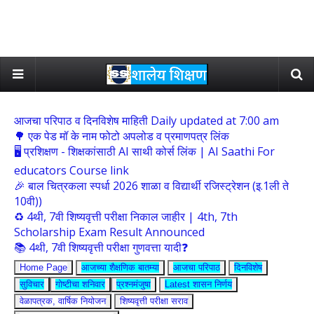
आजचा परिपाठ व दिनविशेष माहिती Daily updated at 7:00 am
🌳 एक पेड मॉ के नाम फोटो अपलोड व प्रमाणपत्र लिंक
🖥 प्रशिक्षण - शिक्षकांसाठी AI साथी कोर्स लिंक | AI Saathi For
educators Course link
🎉 बाल चित्रकला स्पर्धा 2026 शाळा व विद्यार्थी रजिस्ट्रेशन (इ.1ली ते
10वी))
♻️ 4थी, 7वी शिष्यवृत्ती परीक्षा निकाल जाहीर | 4th, 7th
Scholarship Exam Result Announced
📚 4थी, 7वी शिष्यवृत्ती परीक्षा गुणवत्ता यादी❓
Home Page
आजच्या शैक्षणिक बातम्या
आजचा परिपाठ
दिनविशेष
सुविचार
गोष्टीचा शनिवार
प्रश्नमंजुषा
Latest शासन निर्णय
वेळापत्रक, वार्षिक नियोजन
शिष्यवृत्ती परीक्षा सराव