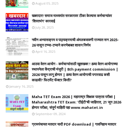
August 05, 2025
खबरदार! समाज माध्यमांत सरकारवर टीका केल्यास कर्मचाऱ्यांवर
'शिस्तभंग' कारवाई
July 28, 2025
नवीन अभ्यासक्रम व पाठ्यक्रमाची अंमलबजावणी राज्यात सन 2025-
26 पासून टप्प्या-टप्याने करणेबाबत शासन निर्णय
April 16, 2025
आठवा वेतन आयोग - कर्मचाऱ्यांसाठी खुशखबर ! 8व्या वेतन आयोगाच्या
स्थापनेला केंद्राची मंजुरी | 8th payment commission |
2026 पासून लागू होणार | 8व्या वेतन आयोगाची पगारवाढ कशी
काढावी? फिटमेंट फॅक्टर किती?
January 16, 2025
Maha TET Exam 2026 | महाराष्ट्र शिक्षक पात्रता परीक्षा |
Maharashtra TET Exam: 'टीईटी'ची जाहिरात, 21 जून 2026
होणार परीक्षा, संपूर्ण माहिती पहा www.mahatet.in
September 09, 2024
ग्रामपंचायत मतदार यादी PDF download | गावनिहाय मतदार