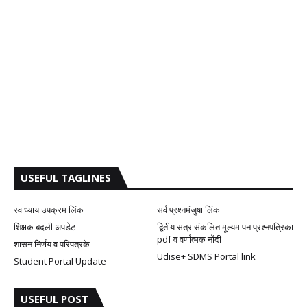
USEFUL TAGLINES
स्वाध्याय उपक्रम लिंक
सर्व प्रश्नमंजुषा लिंक
शिक्षक बदली अपडेट
द्वितीय सत्र संकलित मूल्यमापन प्रश्नपत्रिका
pdf व वर्णात्मक नोंदी
शासन निर्णय व परिपत्रके
Udise+ SDMS Portal link
Student Portal Update
USEFUL POST