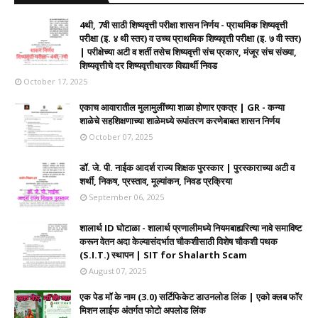
4थी, 7वी साठी शिष्यवृत्ती परीक्षा शासन निर्णय - प्राथमिक शिष्यवृत्ती
परीक्षा (इ. ४ थी स्तर) व उच्च प्राथमिक शिष्यवृत्ती परीक्षा (इ. ७ वी स्तर)
| परीक्षेच्या अटी व शर्ती तसेच शिष्यवृत्ती संच प्रकार, मंजूर संच संख्या,
शिष्यवृत्तीचे दर शिष्यवृत्तीधारक विद्यार्थी निवड
October 17, 2025
एकाच आवारातील मुलामुलींच्या शाळा होणार एकत्र | GR - कन्या
शाळेचे सहशिक्षणाच्या शाळेमध्ये रूपांतरण करणेबाबत शासन निर्णय
October 07, 2025
डॉ. जे. पी. नाईक आदर्श राज्य शिक्षक पुरस्कार | पुरस्काराच्या अटी व
शर्थी, निकष, प्रस्ताव, मूल्यांकन, निवड प्रक्रिया
September 06, 2025
शालार्थ ID घोटाळा - शालार्थ प्रणालीमध्ये नियमबाह्यरित्या नावे समाविष्ट
करून वेतन अदा केल्यासंदर्भात चौकशीसाठी विशेष चौकशी पथक
(S.I.T.) स्थापन | SIT for Shalarth Scam
August 07, 2025
एक पेड मॉ के नाम (3.0) सर्टिफिकेट डाउनलोड लिंक | एको क्लब फॉर
मिशन लाईफ अंतर्गत फोटो अपलोड लिंक