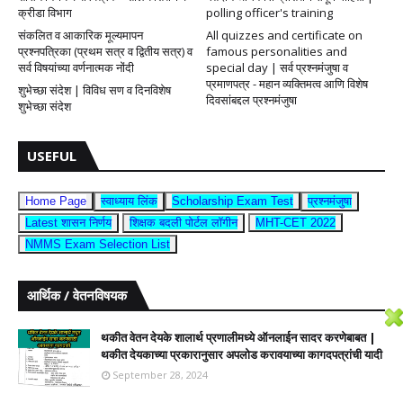
क्रीडा विभाग
polling officer's training
संकलित व आकारिक मूल्यमापन
All quizzes and certificate on
प्रश्नपत्रिका (प्रथम सत्र व द्वितीय सत्र) व
famous personalities and
सर्व विषयांच्या वर्णनात्मक नोंदी
special day | सर्व प्रश्नमंजुषा व
प्रमाणपत्र - महान व्यक्तिमत्व आणि विशेष
शुभेच्छा संदेश | विविध सण व दिनविशेष
दिवसांबद्दल प्रश्नमंजुषा
शुभेच्छा संदेश
USEFUL
Home Page
स्वाध्याय लिंक
Scholarship Exam Test
प्रश्नमंजुषा
Latest शासन निर्णय
शिक्षक बदली पोर्टल लॉगीन
MHT-CET 2022
NMMS Exam Selection List
आर्थिक / वेतनविषयक
थकीत वेतन देयके शालार्थ प्रणालीमध्ये ऑनलाईन सादर करणेबाबत |
थकीत देयकाच्या प्रकारानुसार अपलोड करावयाच्या कागदपत्रांची यादी
September 28, 2024