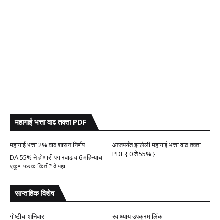
महागाई भत्ता वाढ तक्ता PDF
महागाई भत्ता 2% वाढ शासन निर्णय
आजपर्यंत झालेली महागाई भत्ता वाढ तक्ता
PDF { 0 ते 55% }
DA 55% ने होणारी पगारवाढ व 6 महिन्याचा
एकूण फरक किती? ते पहा
साप्ताहिक विशेष
गोष्टीचा शनिवार
स्वाध्याय उपक्रम लिंक