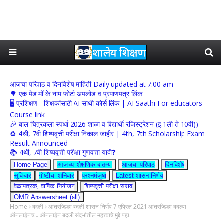
आजचा परिपाठ व दिनविशेष माहिती Daily updated at 7:00 am
🌳 एक पेड मॉ के नाम फोटो अपलोड व प्रमाणपत्र लिंक
🖥 प्रशिक्षण - शिक्षकांसाठी AI साथी कोर्स लिंक | AI Saathi For educators
Course link
🎉 बाल चित्रकला स्पर्धा 2026 शाळा व विद्यार्थी रजिस्ट्रेशन (इ.1ली ते 10वी))
♻️ 4थी, 7वी शिष्यवृत्ती परीक्षा निकाल जाहीर | 4th, 7th Scholarship Exam
Result Announced
📚 4थी, 7वी शिष्यवृत्ती परीक्षा गुणवत्ता यादी❓
Home Page
आजच्या शैक्षणिक बातम्या
आजचा परिपाठ
दिनविशेष
सुविचार
गोष्टीचा शनिवार
प्रश्नमंजुषा
Latest शासन निर्णय
वेळापत्रक, वार्षिक नियोजन
शिष्यवृत्ती परीक्षा सराव
OMR Answersheet (all)
Home
बदली
आंतरजिल्हा बदली शासन निर्णय 7 एप्रिल 2021 आंतरजिल्हा बदल्या
ऑनलाईनच... ऑनलाईन बदली संदर्भातील महत्त्वाचे मुद्दे पहा.