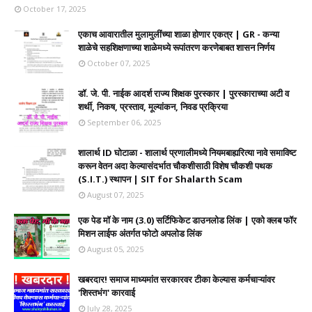
October 17, 2025
एकाच आवारातील मुलामुलींच्या शाळा होणार एकत्र | GR - कन्या
शाळेचे सहशिक्षणाच्या शाळेमध्ये रूपांतरण करणेबाबत शासन निर्णय
October 07, 2025
डॉ. जे. पी. नाईक आदर्श राज्य शिक्षक पुरस्कार | पुरस्काराच्या अटी व
शर्थी, निकष, प्रस्ताव, मूल्यांकन, निवड प्रक्रिया
September 06, 2025
शालार्थ ID घोटाळा - शालार्थ प्रणालीमध्ये नियमबाह्यरित्या नावे समाविष्ट
करून वेतन अदा केल्यासंदर्भात चौकशीसाठी विशेष चौकशी पथक
(S.I.T.) स्थापन | SIT for Shalarth Scam
August 07, 2025
एक पेड मॉ के नाम (3.0) सर्टिफिकेट डाउनलोड लिंक | एको क्लब फॉर
मिशन लाईफ अंतर्गत फोटो अपलोड लिंक
August 05, 2025
खबरदार! समाज माध्यमांत सरकारवर टीका केल्यास कर्मचाऱ्यांवर
'शिस्तभंग' कारवाई
July 28, 2025