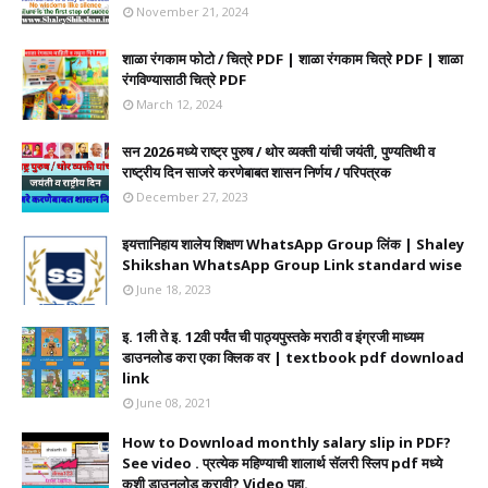
November 21, 2024
शाळा रंगकाम फोटो / चित्रे PDF | शाळा रंगकाम चित्रे PDF | शाळा
रंगविण्यासाठी चित्रे PDF
March 12, 2024
सन 2026 मध्ये राष्ट्र पुरुष / थोर व्यक्ती यांची जयंती, पुण्यतिथी व
राष्ट्रीय दिन साजरे करणेबाबत शासन निर्णय / परिपत्रक
December 27, 2023
इयत्तानिहाय शालेय शिक्षण WhatsApp Group लिंक | Shaley
Shikshan WhatsApp Group Link standard wise
June 18, 2023
इ. 1ली ते इ. 12वी पर्यंत ची पाठ्यपुस्तके मराठी व इंग्रजी माध्यम
डाउनलोड करा एका क्लिक वर | textbook pdf download
link
June 08, 2021
How to Download monthly salary slip in PDF?
See video . प्रत्येक महिण्याची शालार्थ सॅलरी स्लिप pdf मध्ये
कशी डाउनलोड करावी? Video पहा.