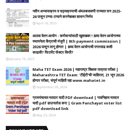
नवीन अभ्यासक्रम व पाठ्यक्रमाची अंमलबजावणी राज्यात सन 2025-
26 पासून टप्प्या-टप्याने करणेबाबत शासन निर्णय
April 16, 2025
आठवा वेतन आयोग - कर्मचाऱ्यांसाठी खुशखबर ! 8व्या वेतन आयोगाच्या
स्थापनेला केंद्राची मंजुरी | 8th payment commission |
2026 पासून लागू होणार | 8व्या वेतन आयोगाची पगारवाढ कशी
काढावी? फिटमेंट फॅक्टर किती?
January 16, 2025
Maha TET Exam 2026 | महाराष्ट्र शिक्षक पात्रता परीक्षा |
Maharashtra TET Exam: 'टीईटी'ची जाहिरात, 21 जून 2026
होणार परीक्षा, संपूर्ण माहिती पहा www.mahatet.in
September 09, 2024
ग्रामपंचायत मतदार यादी PDF download | गावनिहाय मतदार
यादी pdf डाउनलोड करा | Gram Panchayat voter list
pdf download link
May 25, 2024