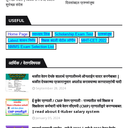
दिवसांबद्दल प्रश्नमंजुषा
शुभेच्छा संदेश
USEFUL
Home Page
स्वाध्याय लिंक
Scholarship Exam Test
प्रश्नमंजुषा
Latest शासन निर्णय
शिक्षक बदली पोर्टल लॉगीन
MHT-CET 2022
NMMS Exam Selection List
आर्थिक / वेतनविषयक
थकीत वेतन देयके शालार्थ प्रणालीमध्ये ऑनलाईन सादर करणेबाबत |
थकीत देयकाच्या प्रकारानुसार अपलोड करावयाच्या कागदपत्रांची यादी
September 28, 2024
ई कुबेर प्रणाली / CMP वेतन प्रणाली - राज्यातील सर्व शिक्षक व
शिक्षकेतर कर्मचारी यांचे वेतन सीएमपी (CMP) प्रणालीद्वारे करण्याबाबत.
| read about E-Kuber salary system
January 05, 2024