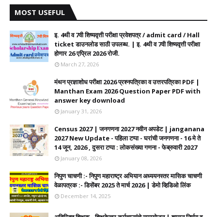
MOST USEFUL
इ. 4थी व 7वी शिष्यवृत्ती परीक्षा प्रवेशपत्र / admit card / Hall
ticket डाउनलोड साठी उपलब्ध. | इ. 4थी व 7वी शिष्यवृत्ती परीक्षा
होणार 26 एप्रिल 2026 रोजी.
March 27, 2026
मंथन प्रज्ञाशोध परीक्षा 2026 प्रश्नपत्रिका व उत्तरपत्रिका PDF |
Manthan Exam 2026 Question Paper PDF with
answer key download
January 31, 2026
Census 2027 | जनगणना 2027 नवीन अपडेट | janganana
2027 New Update - पहिला टप्पा - घरांची जनगणना - 16 मे ते
14 जून, 2026 , दुसरा टप्पा : लोकसंख्या गणना - फेब्रुवारी 2027
January 08, 2026
निपुण चाचणी :- निपुण महाराष्ट्र अभियान अध्ययनस्तर मासिक चाचणी
वेळापत्रक :- डिसेंबर 2025 ते मार्च 2026 | डेमो व्हिडिओ लिंक
December 14, 2025