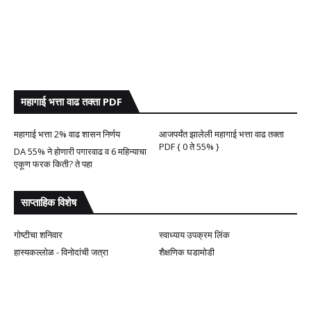
महागाई भत्ता वाढ तक्ता PDF
महागाई भत्ता 2% वाढ शासन निर्णय
आजपर्यंत झालेली महागाई भत्ता वाढ तक्ता
PDF { 0 ते 55% }
DA 55% ने होणारी पगारवाढ व 6 महिन्याचा
एकूण फरक किती? ते पहा
साप्ताहिक विशेष
गोष्टीचा शनिवार
स्वाध्याय उपक्रम लिंक
हास्यकल्लोळ - विनोदांची जत्रा
शैक्षणिक घडामोडी