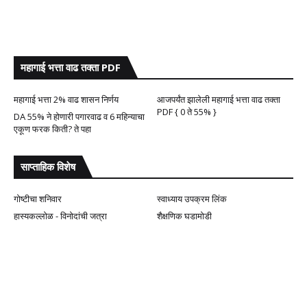
महागाई भत्ता वाढ तक्ता PDF
महागाई भत्ता 2% वाढ शासन निर्णय
आजपर्यंत झालेली महागाई भत्ता वाढ तक्ता
PDF { 0 ते 55% }
DA 55% ने होणारी पगारवाढ व 6 महिन्याचा
एकूण फरक किती? ते पहा
साप्ताहिक विशेष
गोष्टीचा शनिवार
स्वाध्याय उपक्रम लिंक
हास्यकल्लोळ - विनोदांची जत्रा
शैक्षणिक घडामोडी