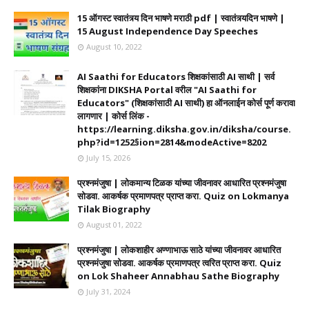
15 ऑगस्ट स्वातंत्र्य दिन भाषणे मराठी pdf | स्वातंत्र्यदिन भाषणे |
15 August Independence Day Speeches
August 10, 2022
AI Saathi for Educators शिक्षकांसाठी AI साथी | सर्व
शिक्षकांना DIKSHA Portal वरील "AI Saathi for
Educators" (शिक्षकांसाठी AI साथी) हा ऑनलाईन कोर्स पूर्ण करावा
लागणार | कोर्स लिंक -
https://learning.diksha.gov.in/diksha/course.
php?id=1252§ion=2814&modeActive=8202
July 15, 2026
प्रश्नमंजुषा | लोकमान्य टिळक यांच्या जीवनावर आधारित प्रश्नमंजुषा
सोडवा. आकर्षक प्रमाणपत्र प्राप्त करा. Quiz on Lokmanya
Tilak Biography
August 01, 2022
प्रश्नमंजुषा | लोकशाहीर अण्णाभाऊ साठे यांच्या जीवनावर आधारित
प्रश्नमंजुषा सोडवा. आकर्षक प्रमाणपत्र त्वरित प्राप्त करा. Quiz
on Lok Shaheer Annabhau Sathe Biography
July 31, 2024