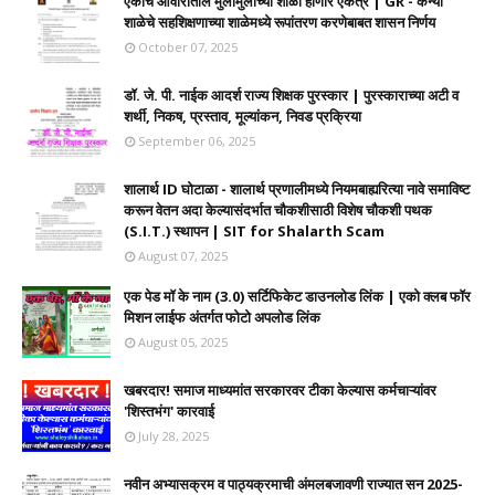
एकाच आवारातील मुलामुलींच्या शाळा होणार एकत्र | GR - कन्या
शाळेचे सहशिक्षणाच्या शाळेमध्ये रूपांतरण करणेबाबत शासन निर्णय
October 07, 2025
डॉ. जे. पी. नाईक आदर्श राज्य शिक्षक पुरस्कार | पुरस्काराच्या अटी व
शर्थी, निकष, प्रस्ताव, मूल्यांकन, निवड प्रक्रिया
September 06, 2025
शालार्थ ID घोटाळा - शालार्थ प्रणालीमध्ये नियमबाह्यरित्या नावे समाविष्ट
करून वेतन अदा केल्यासंदर्भात चौकशीसाठी विशेष चौकशी पथक
(S.I.T.) स्थापन | SIT for Shalarth Scam
August 07, 2025
एक पेड मॉ के नाम (3.0) सर्टिफिकेट डाउनलोड लिंक | एको क्लब फॉर
मिशन लाईफ अंतर्गत फोटो अपलोड लिंक
August 05, 2025
खबरदार! समाज माध्यमांत सरकारवर टीका केल्यास कर्मचाऱ्यांवर
'शिस्तभंग' कारवाई
July 28, 2025
नवीन अभ्यासक्रम व पाठ्यक्रमाची अंमलबजावणी राज्यात सन 2025-