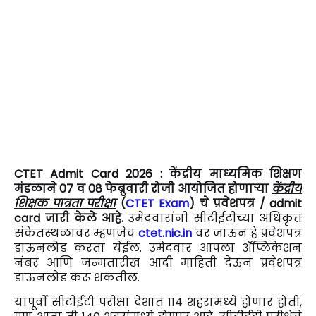
CTET Admit Card 2026 : केंद्रीय माध्यमिक शिक्षण
मंडळाने 07 व 08 फेब्रुवारी रोजी आयोजित होणाऱ्या
केंद्रीय
शिक्षक पात्रता परीक्षा
(
CTET Exam
) चे प्रवेशपत्र / admit
card जारी केले आहे.
उमेदवारांनी सीटीईटीच्या अधिकृत
संकेतस्थळावर म्हणजेच
ctet.nic.in
वर जाऊन हे प्रवेशपत्र
डाऊनलोड करता येईल. उमेदवार आपला ॲप्लिकेशन
नंबर आणि जन्मतारीख आदी माहिती देऊन प्रवेशपत्र
डाऊनलोड करू शकतील.
यापूर्वी सीटीईटी परीक्षा देशात ११4 शहरांमध्ये होणार होती,