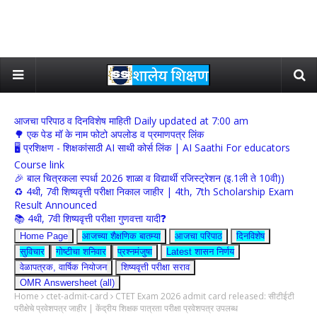
आजचा परिपाठ व दिनविशेष माहिती Daily updated at 7:00 am
🌳 एक पेड मॉ के नाम फोटो अपलोड व प्रमाणपत्र लिंक
🖥 प्रशिक्षण - शिक्षकांसाठी AI साथी कोर्स लिंक | AI Saathi For educators
Course link
🎉 बाल चित्रकला स्पर्धा 2026 शाळा व विद्यार्थी रजिस्ट्रेशन (इ.1ली ते 10वी))
♻️ 4थी, 7वी शिष्यवृत्ती परीक्षा निकाल जाहीर | 4th, 7th Scholarship Exam
Result Announced
📚 4थी, 7वी शिष्यवृत्ती परीक्षा गुणवत्ता यादी❓
Home Page
आजच्या शैक्षणिक बातम्या
आजचा परिपाठ
दिनविशेष
सुविचार
गोष्टीचा शनिवार
प्रश्नमंजुषा
Latest शासन निर्णय
वेळापत्रक, वार्षिक नियोजन
शिष्यवृत्ती परीक्षा सराव
OMR Answersheet (all)
Home
ctet-admit-card
CTET Exam 2026 admit card released: सीटीईटी
परीक्षेचे प्रवेशपत्र जाहीर | केंद्रीय शिक्षक पात्रता परीक्षा प्रवेशपत्र उपलब्ध