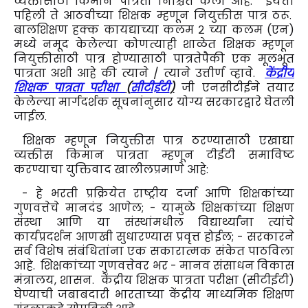
व्यक्तीसाठी किमान पात्रता निश्चित केली आहे. इयत्ता
पहिली ते आठवीच्या शिक्षक म्हणून नियुक्तीस पात्र ठरू.
बालशिक्षण हक्क कायद्याच्या कलम २ च्या कलम (एन)
मध्ये नमूद केलेल्या कोणत्याही शाळेत शिक्षक म्हणून
नियुक्तीसाठी पात्र होण्यासाठी पात्रतेपैकी एक मूलभूत
पात्रता अशी आहे की त्याने / त्याने उत्तीर्ण व्हावे.
केंद्रीय
शिक्षक पात्रता परीक्षा
(
सीटीईटी
)
जी एनसीटीईने तयार
केलेल्या मार्गदर्शक सूचनांनुसार योग्य सरकारद्वारे घेतली
जाईल.
शिक्षक म्हणून नियुक्तीस पात्र ठरण्यासाठी एखाद्या
व्यक्तीस किमान पात्रता म्हणून टीईटी समाविष्ट
करण्याचा युक्तिवाद खालीलप्रमाणे आहे:
- हे भरती प्रक्रियेत राष्ट्रीय दर्जा आणि शिक्षकांच्या
गुणवत्तेचे मानदंड आणेल; - यामुळे शिक्षकांच्या शिक्षण
संस्था आणि या संस्थांमधील विद्यार्थ्यांना त्यांचे
कार्यप्रदर्शन आणखी सुधारण्यास प्रवृत्त होईल; - सरकारने
सर्व विशेष संबंधितांना एक सकारात्मक संकेत पाठविला
आहे. शिक्षकांच्या गुणवत्तेवर भर - मानव संसाधन विकास
मंत्रालय, शासन. केंद्रीय शिक्षक पात्रता परीक्षा (सीटीईटी)
घेण्याची जबाबदारी भारताच्या केंद्रीय माध्यमिक शिक्षण