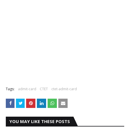
Tags:
admit-card
CTET
ctet-admit-card
YOU MAY LIKE THESE POSTS