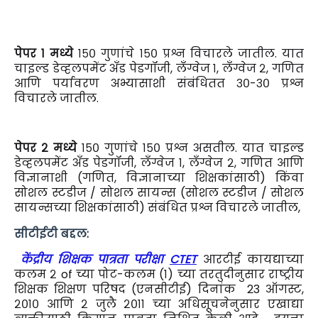
पेपर १ मध्ये
१५० गुणांचे १५० प्रश्न विचारले जातील. यात
चाइल्ड डेव्हलपमेंट अँड पेडगॉजी, लँग्वेज १, लँग्वेज २, गणित
आणि पर्यावरण अभ्यासाशी संबंधितत ३०-३० प्रश्न
विचारले जातील.
पेपर २ मध्ये
१५० गुणांचे १५० प्रश्न असतील. यात चाइल्ड
डेव्हलपमेंट अँड पेडगॉजी, लँग्वेज १, लँग्वेज २, गणित आणि
विज्ञानाशी (गणित, विज्ञानाच्या शिक्षकांसाठी) किंवा
सोशल स्टडीज / सोशल सायन्स (सोशल स्टडीज / सोशल
सायन्सच्या शिक्षकांसाठी) संबंधित प्रश्न विचारले जातील,
सीटीईटी बद्दल:
केंद्रीय शिक्षक पात्रता परीक्षा
CTET
आरटीई कायद्याच्या
कलम २ of च्या पोट-कलम (१) च्या तरतुदीनुसार राष्ट्रीय
शिक्षक शिक्षण परिषद (एनसीटीई) दिनांक 23 ऑगस्ट,
२०१० आणि २ जुलै २०११ च्या अधिसूचनेनुसार एखाद्या