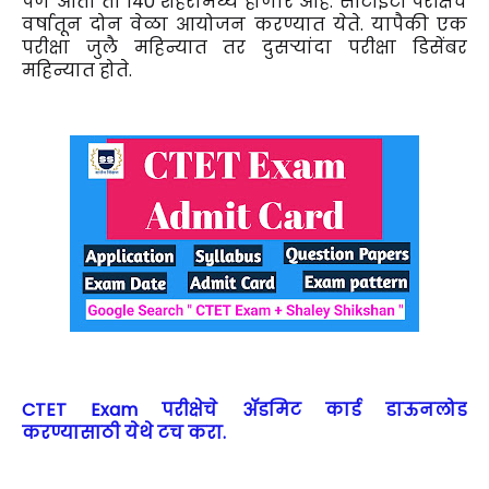
पण आता ती १40 शहरांमध्ये होणार आहे. सीटीईटी परीक्षेचे
वर्षातून दोन वेळा आयोजन करण्यात येते. यापैकी एक
परीक्षा जुलै महिन्यात तर दुसऱ्यांदा परीक्षा डिसेंबर
महिन्यात होते.
CTET Exam परीक्षेचे ॲडमिट कार्ड डाऊनलोड
करण्यासाठी येथे टच करा.