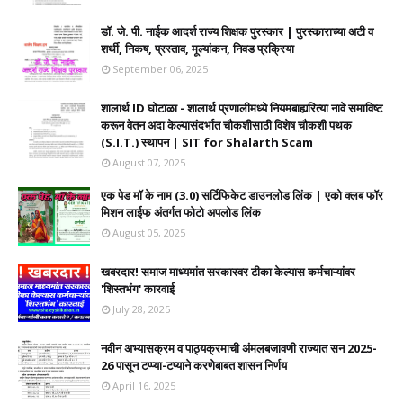
डॉ. जे. पी. नाईक आदर्श राज्य शिक्षक पुरस्कार | पुरस्काराच्या अटी व
शर्थी, निकष, प्रस्ताव, मूल्यांकन, निवड प्रक्रिया
September 06, 2025
शालार्थ ID घोटाळा - शालार्थ प्रणालीमध्ये नियमबाह्यरित्या नावे समाविष्ट
करून वेतन अदा केल्यासंदर्भात चौकशीसाठी विशेष चौकशी पथक
(S.I.T.) स्थापन | SIT for Shalarth Scam
August 07, 2025
एक पेड मॉ के नाम (3.0) सर्टिफिकेट डाउनलोड लिंक | एको क्लब फॉर
मिशन लाईफ अंतर्गत फोटो अपलोड लिंक
August 05, 2025
खबरदार! समाज माध्यमांत सरकारवर टीका केल्यास कर्मचाऱ्यांवर
'शिस्तभंग' कारवाई
July 28, 2025
नवीन अभ्यासक्रम व पाठ्यक्रमाची अंमलबजावणी राज्यात सन 2025-
26 पासून टप्प्या-टप्याने करणेबाबत शासन निर्णय
April 16, 2025