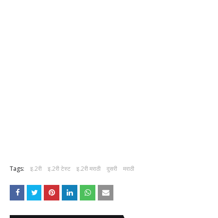
Tags:
इ.2री
इ.2री टेस्ट
इ.2री मराठी
दुसरी
मराठी