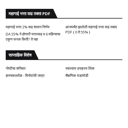
महागाई भत्ता वाढ तक्ता PDF
महागाई भत्ता 2% वाढ शासन निर्णय
आजपर्यंत झालेली महागाई भत्ता वाढ तक्ता
PDF { 0 ते 55% }
DA 55% ने होणारी पगारवाढ व 6 महिन्याचा
एकूण फरक किती? ते पहा
साप्ताहिक विशेष
गोष्टीचा शनिवार
स्वाध्याय उपक्रम लिंक
हास्यकल्लोळ - विनोदांची जत्रा
शैक्षणिक घडामोडी