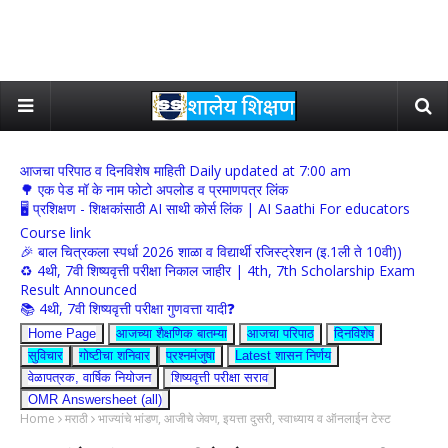
आजचा परिपाठ व दिनविशेष माहिती Daily updated at 7:00 am
🌳 एक पेड मॉ के नाम फोटो अपलोड व प्रमाणपत्र लिंक
🖥 प्रशिक्षण - शिक्षकांसाठी AI साथी कोर्स लिंक | AI Saathi For educators
Course link
🎉 बाल चित्रकला स्पर्धा 2026 शाळा व विद्यार्थी रजिस्ट्रेशन (इ.1ली ते 10वी))
♻️ 4थी, 7वी शिष्यवृत्ती परीक्षा निकाल जाहीर | 4th, 7th Scholarship Exam
Result Announced
📚 4थी, 7वी शिष्यवृत्ती परीक्षा गुणवत्ता यादी❓
Home Page
आजच्या शैक्षणिक बातम्या
आजचा परिपाठ
दिनविशेष
सुविचार
गोष्टीचा शनिवार
प्रश्नमंजुषा
Latest शासन निर्णय
वेळापत्रक, वार्षिक नियोजन
शिष्यवृत्ती परीक्षा सराव
OMR Answersheet (all)
Home
मराठी
भाज्यांचे भांडण, आजीचे जेवण, इयत्ता दुसरी, स्वाध्याय व ऑनलाईन टेस्ट