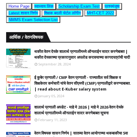
Home Page
स्वाध्याय लिंक
Scholarship Exam Test
प्रश्नमंजुषा
Latest शासन निर्णय
शिक्षक बदली पोर्टल लॉगीन
MHT-CET 2022
NMMS Exam Selection List
आर्थिक / वेतनविषयक
थकीत वेतन देयके शालार्थ प्रणालीमध्ये ऑनलाईन सादर करणेबाबत |
थकीत देयकाच्या प्रकारानुसार अपलोड करावयाच्या कागदपत्रांची यादी
September 28, 2024
ई कुबेर प्रणाली / CMP वेतन प्रणाली - राज्यातील सर्व शिक्षक व
शिक्षकेतर कर्मचारी यांचे वेतन सीएमपी (CMP) प्रणालीद्वारे करण्याबाबत.
| read about E-Kuber salary system
January 05, 2024
शालार्थ प्रणाली अपडेट - माहे मे 2026 | माहे मे 2026 वेतन देयके
शालार्थ प्रणालीमध्ये ऑनलाईन सादर करणेबाबत सूचना
February 11, 2023
वेतन विषयक शासन निर्णय | सातव्या वेतन आयोगाच्या थकबाकीचा 5वा