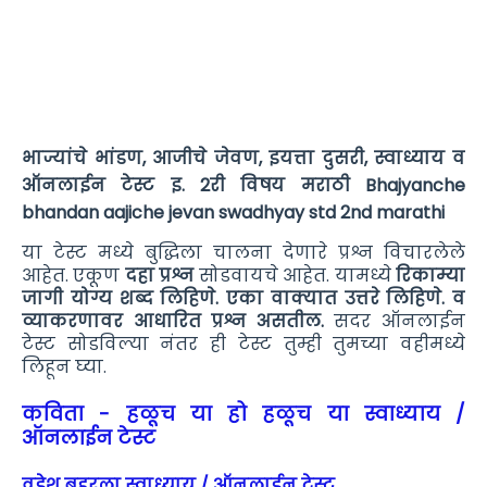
भाज्यांचे भांडण, आजीचे जेवण, इयत्ता दुसरी, स्वाध्याय व
ऑनलाईन टेस्ट इ. 2री विषय मराठी Bhajyanche
bhandan aajiche jevan swadhyay std 2nd marathi
या टेस्ट मध्ये बुद्धिला चालना देणारे प्रश्न विचारलेले
आहेत. एकूण
दहा प्रश्न
सोडवायचे आहेत. यामध्ये
रिकाम्या
जागी योग्य शब्द लिहिणे. एका वाक्यात उत्तरे लिहिणे. व
व्याकरणावर आधारित प्रश्न असतील.
सदर ऑनलाईन
टेस्ट सोडविल्या नंतर ही टेस्ट तुम्ही तुमच्या वहीमध्ये
लिहून घ्या.
कविता - हळूच या हो हळूच या स्वाध्याय /
ऑनलाईन टेस्ट
वडेश बहरला स्वाध्याय / ऑनलाईन टेस्ट