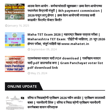
आठवा वेतन आयोग - कर्मचाऱ्यांसाठी खुशखबर ! 8व्या वेतन आयोगाच्या
स्थापनेला केंद्राची मंजुरी | 8th payment commission |
2026 पासून लागू होणार | 8व्या वेतन आयोगाची पगारवाढ कशी
काढावी? फिटमेंट फॅक्टर किती?
January 16, 2025
Maha TET Exam 2026 | महाराष्ट्र शिक्षक पात्रता परीक्षा |
Maharashtra TET Exam: 'टीईटी'ची जाहिरात, 21 जून 2026
होणार परीक्षा, संपूर्ण माहिती पहा www.mahatet.in
September 09, 2024
ग्रामपंचायत मतदार यादी PDF download | गावनिहाय मतदार
यादी pdf डाउनलोड करा | Gram Panchayat voter list
pdf download link
May 25, 2024
ONLINE UPDATE
वरिष्ठ व निवडश्रेणी प्रशिक्षण 2026 नवीन अपडेट | प्रशिक्षण कालावधी‌
बाबत | नावनोंदणी लिंक | वरिष्ठ व निवड श्रेणी प्रशिक्षण नावनोंदणी
करणेबाबत शासन परिपत्रक