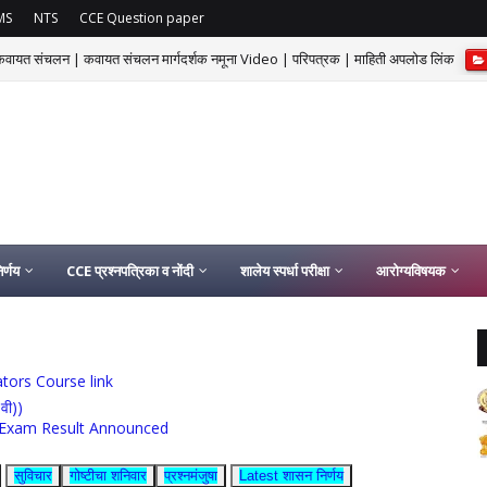
MS
NTS
CCE Question paper
 कवायत संचलन | कवायत संचलन मार्गदर्शक नमूना Video | परिपत्रक | माहिती अपलोड लिंक
र्णय
CCE प्रश्नपत्रिका व नोंदी
शालेय स्पर्धा परीक्षा
आरोग्यविषयक
ucators Course link
0वी))
rship Exam Result Announced
सुविचार
गोष्टीचा शनिवार
प्रश्नमंजुषा
Latest शासन निर्णय