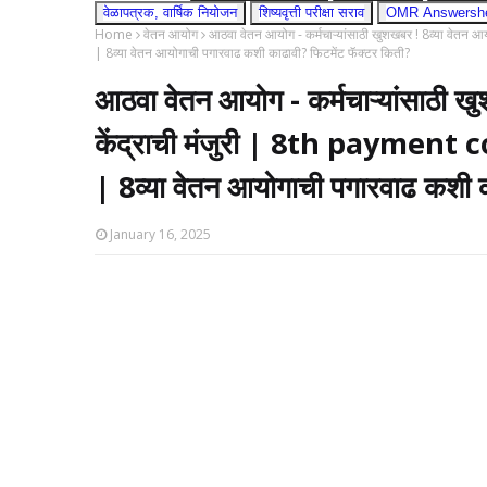
वेळापत्रक, वार्षिक नियोजन
शिष्यवृत्ती परीक्षा सराव
OMR Answershee
Home
वेतन आयोग
आठवा वेतन आयोग - कर्मचाऱ्यांसाठी खुशखबर ! 8व्या वेतन 
| 8व्या वेतन आयोगाची पगारवाढ कशी काढावी? फिटमेंट फॅक्टर किती?
आठवा वेतन आयोग - कर्मचाऱ्यांसाठी खु
केंद्राची मंजुरी | 8th payment 
| 8व्या वेतन आयोगाची पगारवाढ कशी क
January 16, 2025