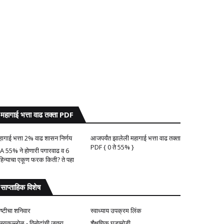
महागाई भत्ता वाढ तक्ता PDF
हागाई भत्ता 2% वाढ शासन निर्णय
आजपर्यंत झालेली महागाई भत्ता वाढ तक्ता
PDF { 0 ते 55% }
A 55% ने होणारी पगारवाढ व 6
हिन्याचा एकूण फरक किती? ते पहा
साप्ताहिक विशेष
ोष्टीचा शनिवार
स्वाध्याय उपक्रम लिंक
ास्यकल्लोळ - विनोदांची जत्रा
शैक्षणिक घडामोडी