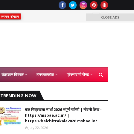
राष्ट्रीय
कवायत संचलन
CLOSE ADS
तंत्रज्ञान विषयक
हास्यकल्लोळ
प्रेरणादायी पोस्ट
TRENDING NOW
बाल चित्रकला स्पर्धा 2026 संपूर्ण माहिती | नोंदणी लिंक -
https://msbae.ac.in/ |
https://balchitrakala2026.msbae.in/
July 22, 2026