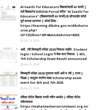
AI Saathi for Educators शिक्षकांसाठी AI साथी |
सर्व शिक्षकांना DIKSHA Portal वरील "AI Saathi for
Educators" (शिक्षकांसाठी AI साथी) हा ऑनलाईन कोर्स
पूर्ण करावा लागणार | कोर्स लिंक -
https://learning.diksha.gov.in/diksha/co
urse.php?
id=1252§ion=2814&modeActive=8202
July 15, 2026
4थी, 7वी शिष्यवृत्ती परीक्षा 2026 निकाल जाहीर. Student
login / School Login ने चेक करा निकाल. | 4th,
7th Scholarship Exam Result announced
July 25, 2026
शिष्यवृत्ती परीक्षा 2026 गुणवत्ता यादी 4थी व 7वी | राज्य |
जिल्हा | तालुका स्तरीय याद्या Scholarship exam
merit list 4th and 7th 2026
July 25, 2026
पवित्र पोर्टल शिक्षक भरती नवीन अपडेट | पवित्र पोर्टल
संकेतस्थळ
https://mahateacherrecruitment.org.in/