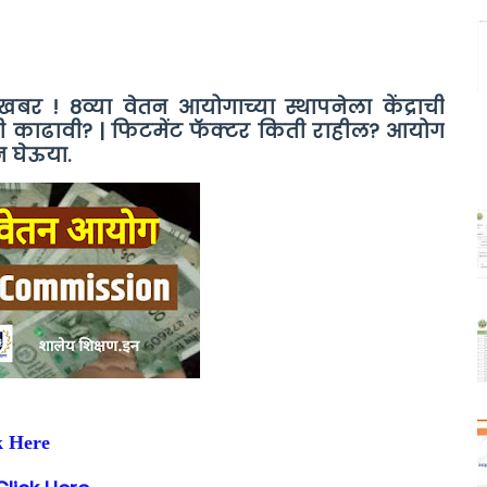
र ! 8व्या वेतन आयोगाच्या स्थापनेला केंद्राची
शी काढावी? | फिटमेंट फॅक्टर किती राहील? आयोग
न घेऊया.
ck Here