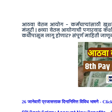
आठवा वेतन आयोग - कर्मचाऱ्यांसाठी खुशखब
मंजुरी | 8व्या वेतन आयोगाची पगारवाढ क
कधीपासून लागू होणार? संपूर्ण माहिती जाणू
26 जानेवारी प्रजासत्ताक दिनानिमित्त विविध भाषणे - Cli