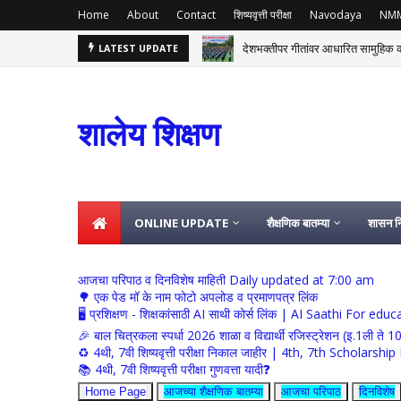
Home
About
Contact
शिष्यवृत्ती परीक्षा
Navodaya
NM
देशभक्तीपर गीतांवर आधारित सामुहिक
LATEST UPDATE
्रम
शालेय शिक्षण
ONLINE UPDATE
शैक्षणिक बातम्या
शासन नि
आजचा परिपाठ व दिनविशेष माहिती Daily updated at 7:00 am
🌳 एक पेड मॉ के नाम फोटो अपलोड व प्रमाणपत्र लिंक
🖥 प्रशिक्षण - शिक्षकांसाठी AI साथी कोर्स लिंक | AI Saathi For ed
🎉 बाल चित्रकला स्पर्धा 2026 शाळा व विद्यार्थी रजिस्ट्रेशन (इ.1ली ते 1
♻️ 4थी, 7वी शिष्यवृत्ती परीक्षा निकाल जाहीर | 4th, 7th Schola
📚 4थी, 7वी शिष्यवृत्ती परीक्षा गुणवत्ता यादी❓
Home Page
आजच्या शैक्षणिक बातम्या
आजचा परिपाठ
दिनविशेष