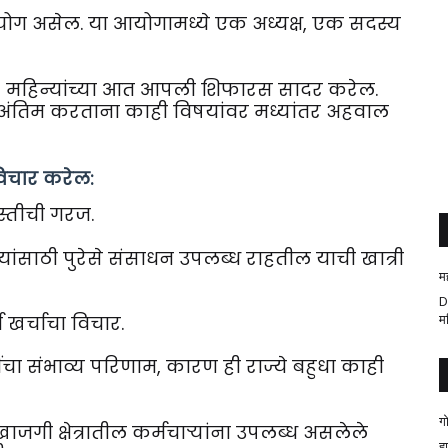
आयोग असेल. या आयोगामध्ये एक अध्यक्ष, एक सदस्य
18 महिन्यांच्या आत आपली शिफारस सादर करेल.
ंतिम करताना काही विषयांवर मध्यांतर अहवाल
िचार करेल:
स्तीची गरज.
ंसाठी पुरेसे संसाधन उपलब्ध राहतील याची खात्री
म
D
म
ण खर्चाचा विचार.
चा संभाव्य परिणाम, कारण ही राज्ये बहुधा काही
ग
 खाजगी क्षेत्रातील कर्मचाऱ्यांना उपलब्ध असलेले
ह