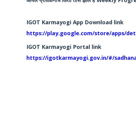
आपले प्रशिक्षणाचे किती तास झाले हे Weekly Progr
IGOT Karmayogi App Download link
https://play.google.com/store/apps/de
IGOT Karmayogi Portal link
https://igotkarmayogi.gov.in/#/sadhan