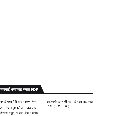
महागाई भत्ता वाढ तक्ता PDF
हागाई भत्ता 2% वाढ शासन निर्णय
आजपर्यंत झालेली महागाई भत्ता वाढ तक्ता
PDF { 0 ते 55% }
A 55% ने होणारी पगारवाढ व 6
हिन्याचा एकूण फरक किती? ते पहा