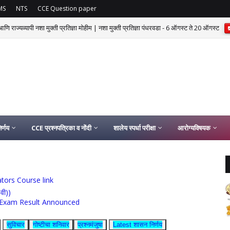
MS
NTS
CCE Question paper
णि राज्यव्यापी नशा मुक्ती प्रतिज्ञा मोहीम | नशा मुक्ती प्रतिज्ञा पंधरवडा - 6 ऑगस्ट ते 20 ऑगस्ट
र्णय
CCE प्रश्नपत्रिका व नोंदी
शालेय स्पर्धा परीक्षा
आरोग्यविषयक
ucators Course link
0वी))
rship Exam Result Announced
सुविचार
गोष्टीचा शनिवार
प्रश्नमंजुषा
Latest शासन निर्णय