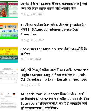
एक पेड मॉ के नाम (3.0) सर्टिफिकेट डाउनलोड लिंक | एको
क्लब फॉर मिशन लाईफ अंतर्गत फोटो अपलोड लिंक
August 05, 2025
15 ऑगस्ट स्वातंत्र्य दिन भाषणे मराठी pdf | स्वातंत्र्यदिन
भाषणे | 15 August Independence Day
Speeches
August 10, 2022
Eco clubs for Mission Life अंतर्गत उन्हाळी शिबीर
आयोजन
June 06, 2024
4थी, 7वी शिष्यवृत्ती परीक्षा 2026 निकाल जाहीर. Student
login / School Login ने चेक करा निकाल. | 4th,
7th Scholarship Exam Result announced
July 25, 2026
AI Saathi for Educators शिक्षकांसाठी AI साथी |
सर्व शिक्षकांना DIKSHA Portal वरील "AI Saathi for
Educators" (शिक्षकांसाठी AI साथी) हा ऑनलाईन कोर्स
पूर्ण करावा लागणार | कोर्स लिंक -