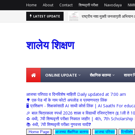
Home
About
Contact
शिष्यवृत्ती परीक्षा
Navodaya
NM
राष्ट्रीय नशा मुक्ती जनजागृती अभियान आ
LATEST UPDATE
शालेय शिक्षण
ONLINE UPDATE
शैक्षणिक बातम्या
शासन नि
आजचा परिपाठ व दिनविशेष माहिती Daily updated at 7:00 am
🌳 एक पेड मॉ के नाम फोटो अपलोड व प्रमाणपत्र लिंक
🖥 प्रशिक्षण - शिक्षकांसाठी AI साथी कोर्स लिंक | AI Saathi For ed
🎉 बाल चित्रकला स्पर्धा 2026 शाळा व विद्यार्थी रजिस्ट्रेशन (इ.1ली ते 1
♻️ 4थी, 7वी शिष्यवृत्ती परीक्षा निकाल जाहीर | 4th, 7th Schola
📚 4थी, 7वी शिष्यवृत्ती परीक्षा गुणवत्ता यादी❓
Home Page
आजच्या शैक्षणिक बातम्या
आजचा परिपाठ
दिनविशेष