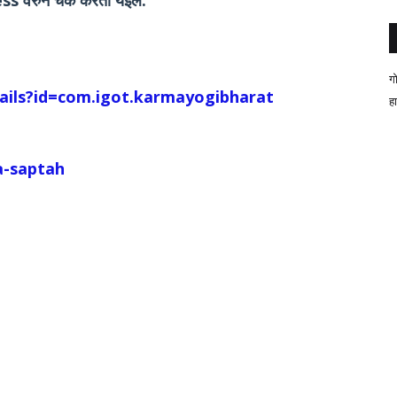
ess वरुन चेक करता येईल.
ग
tails?id=com.igot.karmayogibharat
ह
a-saptah