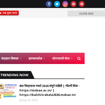
नशा मुक्त भारत
CLOSE ADS
समग्र शिक्षा अंतर्
कंत्राटी शिक्ष
2026
तंत्रज्ञान विषयक
हास्यकल्लोळ
प्रेरणादायी पोस्ट
TRENDING NOW
बाल चित्रकला स्पर्धा 2026 संपूर्ण माहिती | नोंदणी लिंक -
https://msbae.ac.in/ |
https://balchitrakala2026.msbae.in/
July 22, 2026