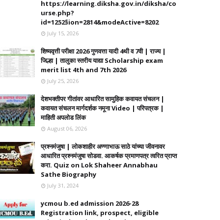
https://learning.diksha.gov.in/diksha/co
urse.php?
id=1252§ion=2814&modeActive=8202
July 15, 2026
शिष्यवृत्ती परीक्षा 2026 गुणवत्ता यादी 4थी व 7वी | राज्य |
जिल्हा | तालुका स्तरीय याद्या Scholarship exam
merit list 4th and 7th 2026
July 25, 2026
देशभक्तीपर गीतांवर आधारित सामुहिक कवायत संचलन |
कवायत संचलन मार्गदर्शक नमूना Video | परिपत्रक |
माहिती अपलोड लिंक
August 06, 2026
प्रश्नमंजुषा | लोकशाहीर अण्णाभाऊ साठे यांच्या जीवनावर
आधारित प्रश्नमंजुषा सोडवा. आकर्षक प्रमाणपत्र त्वरित प्राप्त
करा. Quiz on Lok Shaheer Annabhau
Sathe Biography
July 31, 2024
ycmou b.ed admission 2026-28
Registration link, prospect, eligible