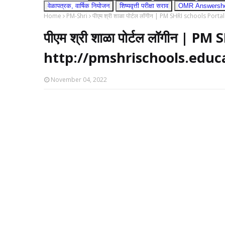
वेळापत्रक, वार्षिक नियोजन
शिष्यवृत्ती परीक्षा सराव
OMR Answershee
Home
PM-Shri
पीएम श्री शाळा पोर्टल लॉगीन | PM SHRI schools Por
पीएम श्री शाळा पोर्टल लॉगीन | P
http://pmshrischools.educ
November 04, 2022