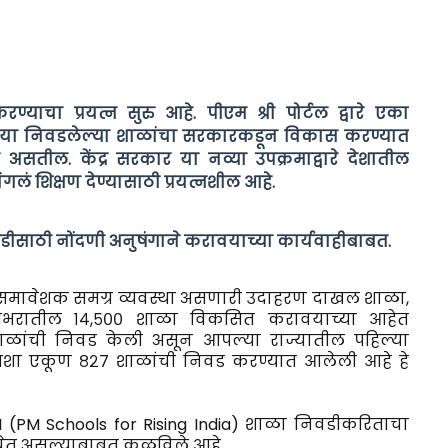
ाचा प्रयत्न सुरु आहे. पीएम श्री पोर्टल द्वारे एका
 या निवडलेल्या शाळांचा सरकारकडून विकास करण्यात
सतील. केंद्र सरकार या नव्या उपक्रमाद्वारे देशातील
गलं शिक्षण देण्यासाठी प्रयत्नशील आहे.
डीसाठी नोंदणी अनुषंगाने करावयाच्या कार्यवाहीबाबत.
र्व समावेशक समग्र व्यवस्था असणारी उदाहरण दाखल शाळा,
 देशभरातील १४,५०० शाळा विकसित करावयाच्या आहेत
० शाळांची निवड केली असून आपल्या राज्यातील पहिल्या
ळा अशा एकूण ८२७ शाळांची निवड करण्यात आलेली आहे हे
M SHRI (PM Schools for Rising India) शाळा निवडीकरिताचा
त येत असल्याबाबत कळविले आहे.