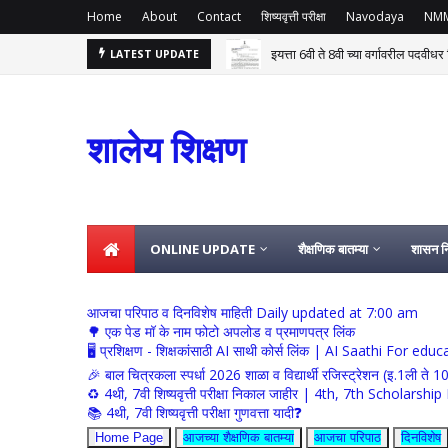
Home
About
Contact
शिष्यवृत्ती परीक्षा
Navodaya
NM
इयत्ता 6वी ते 8वी च्या वर्गावरील पदवीध
LATEST UPDATE
 त्यावर नियुक्ती देणेबाबत शासन निर्णय 04 ऑगस्ट
शालेय शिक्षण
ONLINE UPDATE
शैक्षणिक बातम्या
शासन नि
आजचा परिपाठ व दिनविशेष माहिती Daily updated at 7:00 am
🌳 एक पेड मॉ के नाम फोटो अपलोड व प्रमाणपत्र लिंक
🖥 प्रशिक्षण - शिक्षकांसाठी AI साथी कोर्स लिंक | AI Saathi For ed
🎉 बाल चित्रकला स्पर्धा 2026 शाळा व विद्यार्थी रजिस्ट्रेशन (इ.1ली ते 1
♻️ 4थी, 7वी शिष्यवृत्ती परीक्षा निकाल जाहीर | 4th, 7th Schola
📚 4थी, 7वी शिष्यवृत्ती परीक्षा गुणवत्ता यादी❓
Home Page
आजच्या शैक्षणिक बातम्या
आजचा परिपाठ
दिनविशेष