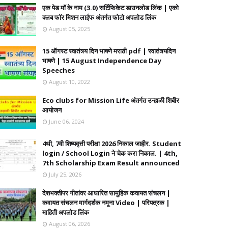
एक पेड मॉ के नाम (3.0) सर्टिफिकेट डाउनलोड लिंक | एको
क्लब फॉर मिशन लाईफ अंतर्गत फोटो अपलोड लिंक
August 05, 2025
15 ऑगस्ट स्वातंत्र्य दिन भाषणे मराठी pdf | स्वातंत्र्यदिन
भाषणे | 15 August Independence Day
Speeches
August 10, 2022
Eco clubs for Mission Life अंतर्गत उन्हाळी शिबीर
आयोजन
June 06, 2024
4थी, 7वी शिष्यवृत्ती परीक्षा 2026 निकाल जाहीर. Student
login / School Login ने चेक करा निकाल. | 4th,
7th Scholarship Exam Result announced
July 25, 2026
देशभक्तीपर गीतांवर आधारित सामुहिक कवायत संचलन |
कवायत संचलन मार्गदर्शक नमूना Video | परिपत्रक |
माहिती अपलोड लिंक
August 06, 2026