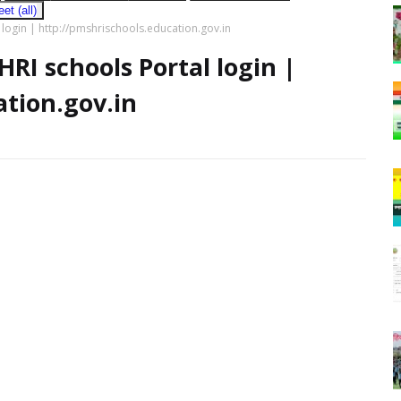
t (all)
tal login | http://pmshrischools.education.gov.in
M SHRI schools Portal login |
ation.gov.in