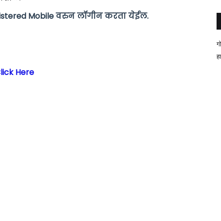
gistered Mobile वरुन लॉगीन करता येईल.
ग
ह
lick Here