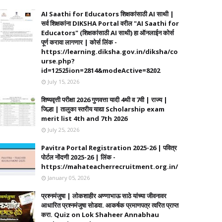
AI Saathi for Educators शिक्षकांसाठी AI साथी |
सर्व शिक्षकांना DIKSHA Portal वरील "AI Saathi for
Educators" (शिक्षकांसाठी AI साथी) हा ऑनलाईन कोर्स
पूर्ण करावा लागणार | कोर्स लिंक -
https://learning.diksha.gov.in/diksha/co
urse.php?
id=1252§ion=2814&modeActive=8202
July 15, 2026
शिष्यवृत्ती परीक्षा 2026 गुणवत्ता यादी 4थी व 7वी | राज्य |
जिल्हा | तालुका स्तरीय याद्या Scholarship exam
merit list 4th and 7th 2026
July 25, 2026
Pavitra Portal Registration 2025-26 | पवित्र
पोर्टल नोंदणी 2025-26 | लिंक -
https://mahateacherrecruitment.org.in/
January 05, 2026
प्रश्नमंजुषा | लोकशाहीर अण्णाभाऊ साठे यांच्या जीवनावर
आधारित प्रश्नमंजुषा सोडवा. आकर्षक प्रमाणपत्र त्वरित प्राप्त
करा. Quiz on Lok Shaheer Annabhau