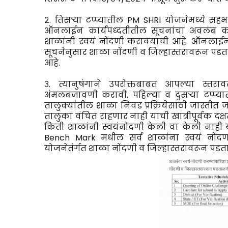
२. तिसऱ्या टप्प्यातील PM SHRI योजनेमध्ये सहभा
ऑनलाईन कार्यपध्दतीतील सूचनांचा अवलंब कर
शाळांनी स्वयं नोंदणी करावयाची आहे. ऑनलाईन 
सूचनेनुसार शाळा नोंदणी व जिल्हास्तरावरून प
आहे.
३. त्यानुषंगाने उपरोक्तबाबत आपल्या स्तर
अंमलबजावणी करावी. पहिल्या व दुसऱ्या टप्प्
तालुक्यांतील शाळा निवड प्रक्रियेसाठी जास्तीत
तालुका वंचित राहणार नाही याची खात्रीपूर्वक दक
किती शाळांनी स्वयंनोंदणी केली वा केली नाह
Bench Mark मधील सर्व शाळांना स्वयं नोंद
योजनेतंर्गत शाळा नोंदणी व जिल्हास्तरावरून पड