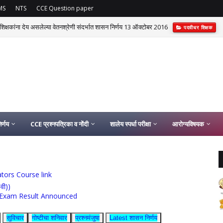
MS
NTS
CCE Question paper
र शिक्षकांना देय असलेल्या वेतनश्रेणी संदर्भात शासन निर्णय 13 ऑक्टोबर 2016
पदवीधर शिक्षक
र्णय
CCE प्रश्नपत्रिका व नोंदी
शालेय स्पर्धा परीक्षा
आरोग्यविषयक
ucators Course link
0वी))
rship Exam Result Announced
सुविचार
गोष्टीचा शनिवार
प्रश्नमंजुषा
Latest शासन निर्णय