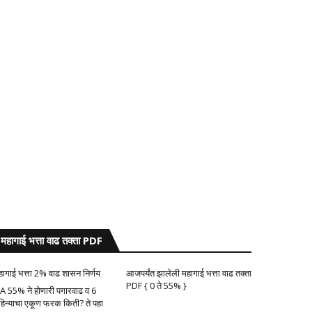
महागाई भत्ता वाढ तक्ता PDF
हागाई भत्ता 2% वाढ शासन निर्णय
आजपर्यंत झालेली महागाई भत्ता वाढ तक्ता
PDF { 0 ते 55% }
A 55% ने होणारी पगारवाढ व 6
हिन्याचा एकूण फरक किती? ते पहा