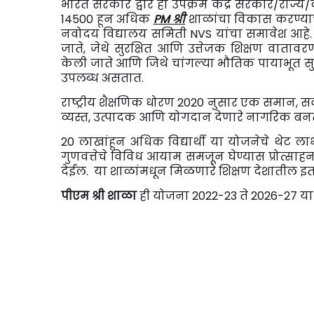
भारत सरकार द्वारे हा उपक्रम केंद्र सरकार/राज्य/के
14500 हून अधिक
PM श्री
शाळांचा विकास करण्याच्य
नवोदय विद्यालय समिती NVS यांचा समावेश आहे. ज्य
जाते, जेथे सुरक्षित आणि उत्तेजक शिक्षण वातावर
केली जाते आणि जिथे चांगल्या भौतिक पायाभूत सुविध
उपलब्ध असतात.
राष्ट्रीय शैक्षणिक धोरण 2020 नुसार एक समान,
व्यस्त, उत्पादक आणि योगदान देणारे नागरिक बनतील
20 लाखांहून अधिक विद्यार्थी या योजनेचे थेट लाभ
गुणवत्तेचे विविध आयाम समजून घेण्यास प्रोत्
देईल. या शाळांमधून मिळणारे शिक्षण देशातील इत
पीएम श्री शाळा
ही योजना 2022-23 ते 2026-27 या प