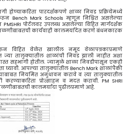
गी होण्याकरिता पारदर्शकपणे शाळा निवड प्रक्रियेमध्ये
ून Bench Mark Schools म्हणून निश्चित असलेल्या
PMSHRI पोर्टलवर उपलब्ध असलेल्या विहित मार्गदर्शक
डताळणीबाबतची कार्यवाही कालमर्यादेत करणे बंधनकारक
ावरून विहित वेळेत खालील नमूद वेळापत्रकाप्रमाणे
यात ज्या तालुक्यातील शाळांची निवड झाली नाहीत अशा
 जास्त सहभागी होतील. ज्यामुळे शाळा निवडीपासून एकही
्षता घ्यावी. आपल्या तालुक्यातील Bench Mark शाळांपैकी
ी याबाबत नियमित अनुधावन करावे व त्या तालुक्यातील
णी करण्याकरिता प्रोत्साहन व मदत करावी. PM SHRI
ताळणीबाबतची कालमर्यादा पुढीलप्रमाणे आहे.