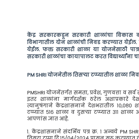
केंद्र सरकारकडून सरकारी शाळांचा विकास करण्य
विभागातील दोन शाळांची निवड करण्यात येईल.
येईल. फक्त सरकारी शाळा या योजनेसाठी पात्र अ
सरकारी शाळांचा कायापालट करत विद्यार्थ्यांना चां
PM SHRI योजनेतील तिसऱ्या टप्प्यातील शाळा निव
PMSHRI योजनेंतर्गत समता, प्रवेश, गुणवत्ता व स
इतर शाळांना मार्गदर्शक ठरेल अशाप्रकारे
त्यानुषंगाने केंद्रशासनाने देशभरातील १०,०८
टप्प्यात ५१६ शाळा व दुसऱ्या टप्प्यात ३११ शा
आपणांस ज्ञात आहे.
१. केंद्रशासनाने संदर्भिय पत्र क्र. १ अन्वये P
तिसरा टप्पा दि.१५/०४/२०२४ पासून सुरू करण्या