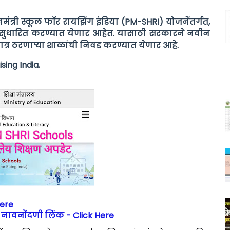
नमंत्री स्कूल फॉर रायझिंग इंडिया (PM-SHRI) योजनेंतर्गत,
ीसुधारित करण्यात येणार आहेत.
यासाठी सरकारने नवीन
 पात्र ठरणाऱ्या शाळांची निवड करण्यात येणार आहे.
sing India.
Here
षण नावनोंदणी लिंक - Click Here