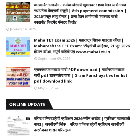
आठवा वेतन आयोग - कर्मचाऱ्यांसाठी खुशखबर ! 8व्या वेतन आयोगाच्या
स्थापनेला केंद्राची मंजुरी | 8th payment commission |
2026 पासून लागू होणार | 8व्या वेतन आयोगाची पगारवाढ कशी
काढावी? फिटमेंट फॅक्टर किती?
January 16, 2025
Maha TET Exam 2026 | महाराष्ट्र शिक्षक पात्रता परीक्षा |
Maharashtra TET Exam: 'टीईटी'ची जाहिरात, 21 जून 2026
होणार परीक्षा, संपूर्ण माहिती पहा www.mahatet.in
September 09, 2024
ग्रामपंचायत मतदार यादी PDF download | गावनिहाय मतदार
यादी pdf डाउनलोड करा | Gram Panchayat voter list
pdf download link
May 25, 2024
ONLINE UPDATE
वरिष्ठ व निवडश्रेणी प्रशिक्षण 2026 नवीन अपडेट | प्रशिक्षण कालावधी‌
बाबत | नावनोंदणी लिंक | वरिष्ठ व निवड श्रेणी प्रशिक्षण नावनोंदणी
करणेबाबत शासन परिपत्रक