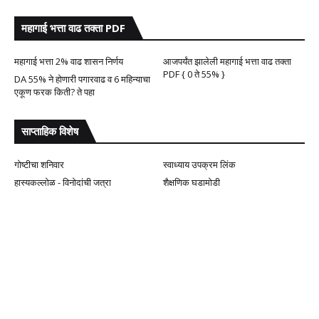
महागाई भत्ता वाढ तक्ता PDF
महागाई भत्ता 2% वाढ शासन निर्णय
आजपर्यंत झालेली महागाई भत्ता वाढ तक्ता
PDF { 0 ते 55% }
DA 55% ने होणारी पगारवाढ व 6 महिन्याचा
एकूण फरक किती? ते पहा
साप्ताहिक विशेष
गोष्टीचा शनिवार
स्वाध्याय उपक्रम लिंक
हास्यकल्लोळ - विनोदांची जत्रा
शैक्षणिक घडामोडी