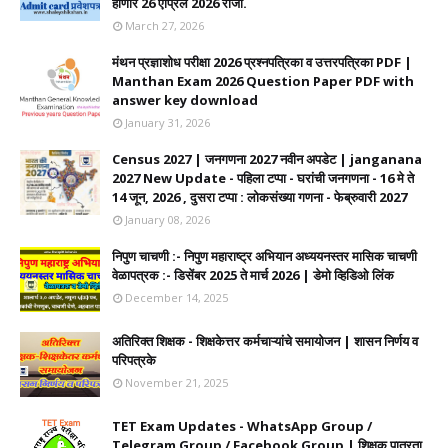
होणार 26 एप्रिल 2026 रोजी.
March 27, 2026
मंथन प्रज्ञाशोध परीक्षा 2026 प्रश्नपत्रिका व उत्तरपत्रिका PDF |
Manthan Exam 2026 Question Paper PDF with
answer key download
January 31, 2026
Census 2027 | जनगणना 2027 नवीन अपडेट | janganana
2027 New Update - पहिला टप्पा - घरांची जनगणना - 16 मे ते
14 जून, 2026 , दुसरा टप्पा : लोकसंख्या गणना - फेब्रुवारी 2027
January 08, 2026
निपुण चाचणी :- निपुण महाराष्ट्र अभियान अध्ययनस्तर मासिक चाचणी
वेळापत्रक :- डिसेंबर 2025 ते मार्च 2026 | डेमो व्हिडिओ लिंक
December 14, 2025
अतिरिक्त शिक्षक - शिक्षकेत्तर कर्मचाऱ्यांचे समायोजन | शासन निर्णय व
परिपत्रके
November 21, 2025
TET Exam Updates - WhatsApp Group /
Telegram Group / Facebook Group | शिक्षक पात्रता