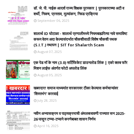
डॉ. जे. पी. नाईक आदर्श राज्य शिक्षक पुरस्कार | पुरस्काराच्या अटी व
शर्थी, निकष, प्रस्ताव, मूल्यांकन, निवड प्रक्रिया
September 06, 2025
शालार्थ ID घोटाळा - शालार्थ प्रणालीमध्ये नियमबाह्यरित्या नावे समाविष्ट
करून वेतन अदा केल्यासंदर्भात चौकशीसाठी विशेष चौकशी पथक
(S.I.T.) स्थापन | SIT for Shalarth Scam
August 07, 2025
एक पेड मॉ के नाम (3.0) सर्टिफिकेट डाउनलोड लिंक | एको क्लब फॉर
मिशन लाईफ अंतर्गत फोटो अपलोड लिंक
August 05, 2025
खबरदार! समाज माध्यमांत सरकारवर टीका केल्यास कर्मचाऱ्यांवर
'शिस्तभंग' कारवाई
July 28, 2025
नवीन अभ्यासक्रम व पाठ्यक्रमाची अंमलबजावणी राज्यात सन 2025-
26 पासून टप्प्या-टप्याने करणेबाबत शासन निर्णय
April 16, 2025