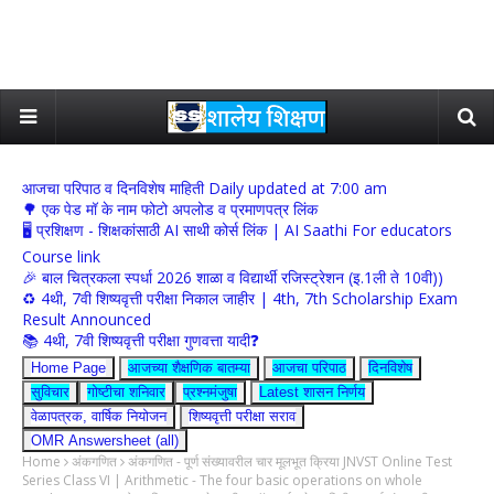
आजचा परिपाठ व दिनविशेष माहिती Daily updated at 7:00 am
🌳 एक पेड मॉ के नाम फोटो अपलोड व प्रमाणपत्र लिंक
🖥 प्रशिक्षण - शिक्षकांसाठी AI साथी कोर्स लिंक | AI Saathi For educators
Course link
🎉 बाल चित्रकला स्पर्धा 2026 शाळा व विद्यार्थी रजिस्ट्रेशन (इ.1ली ते 10वी))
♻️ 4थी, 7वी शिष्यवृत्ती परीक्षा निकाल जाहीर | 4th, 7th Scholarship Exam
Result Announced
📚 4थी, 7वी शिष्यवृत्ती परीक्षा गुणवत्ता यादी❓
Home Page
आजच्या शैक्षणिक बातम्या
आजचा परिपाठ
दिनविशेष
सुविचार
गोष्टीचा शनिवार
प्रश्नमंजुषा
Latest शासन निर्णय
वेळापत्रक, वार्षिक नियोजन
शिष्यवृत्ती परीक्षा सराव
OMR Answersheet (all)
Home
अंकगणित
अंकगणित - पूर्ण संख्यावरील चार मूलभूत क्रिया JNVST Online Test
Series Class VI | Arithmetic - The four basic operations on whole