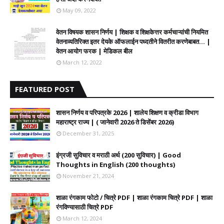
May 09, 2022
वेतन विषयक शासन निर्णय | शिक्षक व शिक्षकेत्तर कर्मचाऱ्यांची नियमित
वेतनाव्यतिरिक्त इतर देयके ऑफलाईन पध्दतीने वितरीत करणेबाबत... |
वेतन आयोग फरक | मेडिकल बील
March 12, 2022
FEATURED POST
शासन निर्णय व परिपत्रके 2026 | शालेय शिक्षण व क्रीडा विभाग
महाराष्ट्र राज्य | ( जानेवारी 2026 ते डिसेंबर 2026)
December 31, 2025
इंग्रजी सुविचार व मराठी अर्थ (200 सुविचार) | Good
Thoughts in English (200 thoughts)
November 21, 2024
शाळा रंगकाम फोटो / चित्रे PDF | शाळा रंगकाम चित्रे PDF | शाळा
रंगविण्यासाठी चित्रे PDF
March 12, 2024