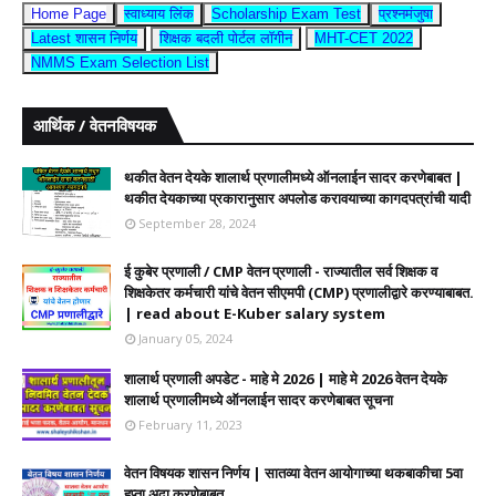
Home Page
स्वाध्याय लिंक
Scholarship Exam Test
प्रश्नमंजुषा
Latest शासन निर्णय
शिक्षक बदली पोर्टल लॉगीन
MHT-CET 2022
NMMS Exam Selection List
आर्थिक / वेतनविषयक
थकीत वेतन देयके शालार्थ प्रणालीमध्ये ऑनलाईन सादर करणेबाबत |
थकीत देयकाच्या प्रकारानुसार अपलोड करावयाच्या कागदपत्रांची यादी
September 28, 2024
ई कुबेर प्रणाली / CMP वेतन प्रणाली - राज्यातील सर्व शिक्षक व
शिक्षकेतर कर्मचारी यांचे वेतन सीएमपी (CMP) प्रणालीद्वारे करण्याबाबत.
| read about E-Kuber salary system
January 05, 2024
शालार्थ प्रणाली अपडेट - माहे मे 2026 | माहे मे 2026 वेतन देयके
शालार्थ प्रणालीमध्ये ऑनलाईन सादर करणेबाबत सूचना
February 11, 2023
वेतन विषयक शासन निर्णय | सातव्या वेतन आयोगाच्या थकबाकीचा 5वा
हप्ता अदा करणेबाबत