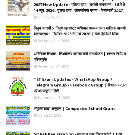
2027 New Update - पहिला टप्पा - घरांची जनगणना - 16 मे ते
14 जून, 2026 , दुसरा टप्पा : लोकसंख्या गणना - फेब्रुवारी 2027
January 08, 2026
निपुण चाचणी :- निपुण महाराष्ट्र अभियान अध्ययनस्तर मासिक चाचणी
वेळापत्रक :- डिसेंबर 2025 ते मार्च 2026 | डेमो व्हिडिओ लिंक
December 14, 2025
अतिरिक्त शिक्षक - शिक्षकेत्तर कर्मचाऱ्यांचे समायोजन | शासन निर्णय व
परिपत्रके
November 21, 2025
TET Exam Updates - WhatsApp Group /
Telegram Group / Facebook Group | शिक्षक पात्रता
परीक्षा संपूर्ण माहिती
September 13, 2025
संयुक्त शाळा अनुदान | Composite School Grant
March 27, 2025
SQAAF Registration - मानक व स्तर निहाय फोटो | 128