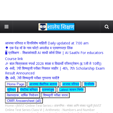
आजचा परिपाठ व दिनविशेष माहिती Daily updated at 7:00 am
🌳 एक पेड मॉ के नाम फोटो अपलोड व प्रमाणपत्र लिंक
🖥 प्रशिक्षण - शिक्षकांसाठी AI साथी कोर्स लिंक | AI Saathi For educators
Course link
🎉 बाल चित्रकला स्पर्धा 2026 शाळा व विद्यार्थी रजिस्ट्रेशन (इ.1ली ते 10वी))
♻️ 4थी, 7वी शिष्यवृत्ती परीक्षा निकाल जाहीर | 4th, 7th Scholarship Exam
Result Announced
📚 4थी, 7वी शिष्यवृत्ती परीक्षा गुणवत्ता यादी❓
Home Page
आजच्या शैक्षणिक बातम्या
आजचा परिपाठ
दिनविशेष
सुविचार
गोष्टीचा शनिवार
प्रश्नमंजुषा
Latest शासन निर्णय
वेळापत्रक, वार्षिक नियोजन
शिष्यवृत्ती परीक्षा सराव
OMR Answersheet (all)
Home
JNVST-Online-Test-Series
अंकगणित - संख्या आणि संख्या पद्धती JNVST
Online Test Series Class VI | Arithmetic - Numbers and Number