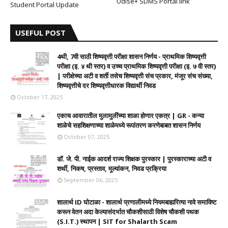
Udise+ SDMS Portal link
Student Portal Update
USEFUL POST
4थी, 7वी साठी शिष्यवृत्ती परीक्षा शासन निर्णय - प्राथमिक शिष्यवृत्ती
परीक्षा (इ. ४ थी स्तर) व उच्च प्राथमिक शिष्यवृत्ती परीक्षा (इ. ७ वी स्तर)
| परीक्षेच्या अटी व शर्ती तसेच शिष्यवृत्ती संच प्रकार, मंजूर संच संख्या,
शिष्यवृत्तीचे दर शिष्यवृत्तीधारक विद्यार्थी निवड
October 17, 2025
एकाच आवारातील मुलामुलींच्या शाळा होणार एकत्र | GR - कन्या
शाळेचे सहशिक्षणाच्या शाळेमध्ये रूपांतरण करणेबाबत शासन निर्णय
October 07, 2025
डॉ. जे. पी. नाईक आदर्श राज्य शिक्षक पुरस्कार | पुरस्काराच्या अटी व
शर्थी, निकष, प्रस्ताव, मूल्यांकन, निवड प्रक्रिया
September 06, 2025
शालार्थ ID घोटाळा - शालार्थ प्रणालीमध्ये नियमबाह्यरित्या नावे समाविष्ट
करून वेतन अदा केल्यासंदर्भात चौकशीसाठी विशेष चौकशी पथक
(S.I.T.) स्थापन | SIT for Shalarth Scam