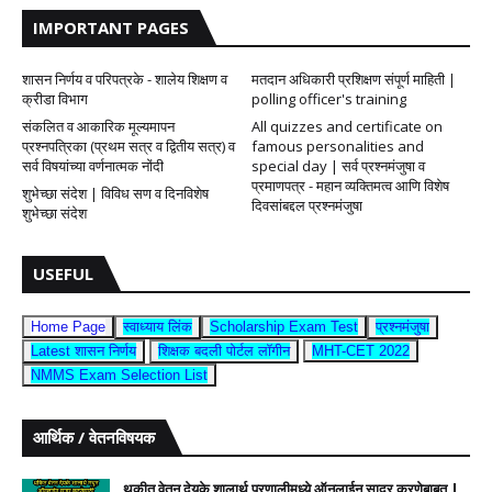
IMPORTANT PAGES
शासन निर्णय व परिपत्रके - शालेय शिक्षण व
मतदान अधिकारी प्रशिक्षण संपूर्ण माहिती |
क्रीडा विभाग
polling officer's training
संकलित व आकारिक मूल्यमापन
All quizzes and certificate on
प्रश्नपत्रिका (प्रथम सत्र व द्वितीय सत्र) व
famous personalities and
सर्व विषयांच्या वर्णनात्मक नोंदी
special day | सर्व प्रश्नमंजुषा व
प्रमाणपत्र - महान व्यक्तिमत्व आणि विशेष
शुभेच्छा संदेश | विविध सण व दिनविशेष
दिवसांबद्दल प्रश्नमंजुषा
शुभेच्छा संदेश
USEFUL
Home Page
स्वाध्याय लिंक
Scholarship Exam Test
प्रश्नमंजुषा
Latest शासन निर्णय
शिक्षक बदली पोर्टल लॉगीन
MHT-CET 2022
NMMS Exam Selection List
आर्थिक / वेतनविषयक
थकीत वेतन देयके शालार्थ प्रणालीमध्ये ऑनलाईन सादर करणेबाबत |