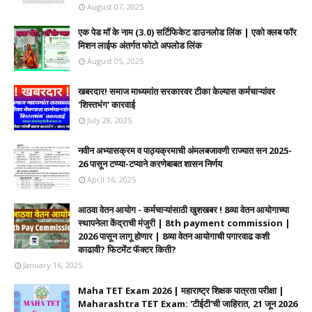
August 07, 2025
एक पेड मॉ के नाम (3.0) सर्टिफिकेट डाउनलोड लिंक | एको क्लब फॉर
मिशन लाईफ अंतर्गत फोटो अपलोड लिंक
August 05, 2025
खबरदार! समाज माध्यमांत सरकारवर टीका केल्यास कर्मचाऱ्यांवर
'शिस्तभंग' कारवाई
July 28, 2025
नवीन अभ्यासक्रम व पाठ्यक्रमाची अंमलबजावणी राज्यात सन 2025-
26 पासून टप्प्या-टप्याने करणेबाबत शासन निर्णय
April 16, 2025
आठवा वेतन आयोग - कर्मचाऱ्यांसाठी खुशखबर ! 8व्या वेतन आयोगाच्या
स्थापनेला केंद्राची मंजुरी | 8th payment commission |
2026 पासून लागू होणार | 8व्या वेतन आयोगाची पगारवाढ कशी
काढावी? फिटमेंट फॅक्टर किती?
January 16, 2025
Maha TET Exam 2026 | महाराष्ट्र शिक्षक पात्रता परीक्षा |
Maharashtra TET Exam: 'टीईटी'ची जाहिरात, 21 जून 2026