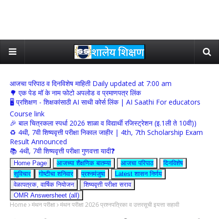
आजचा परिपाठ व दिनविशेष माहिती Daily updated at 7:00 am
🌳 एक पेड मॉ के नाम फोटो अपलोड व प्रमाणपत्र लिंक
🖥 प्रशिक्षण - शिक्षकांसाठी AI साथी कोर्स लिंक | AI Saathi For educators
Course link
🎉 बाल चित्रकला स्पर्धा 2026 शाळा व विद्यार्थी रजिस्ट्रेशन (इ.1ली ते 10वी))
♻️ 4थी, 7वी शिष्यवृत्ती परीक्षा निकाल जाहीर | 4th, 7th Scholarship Exam
Result Announced
📚 4थी, 7वी शिष्यवृत्ती परीक्षा गुणवत्ता यादी❓
Home Page
आजच्या शैक्षणिक बातम्या
आजचा परिपाठ
दिनविशेष
सुविचार
गोष्टीचा शनिवार
प्रश्नमंजुषा
Latest शासन निर्णय
वेळापत्रक, वार्षिक नियोजन
शिष्यवृत्ती परीक्षा सराव
OMR Answersheet (all)
Home
मंथन परीक्षा
मंथन परीक्षा 2026 प्रश्नपत्रिका व उत्तरसूची इयत्ता सहावी