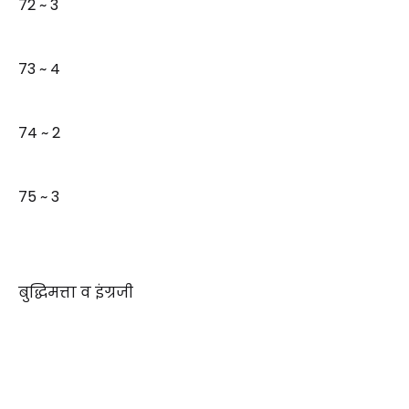
72 ~ 3
73 ~ 4
74 ~ 2
75 ~ 3
बुद्धिमत्ता व इंग्रजी