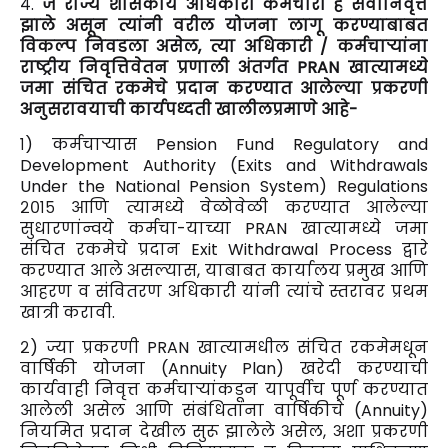
४.
जे राज्य शासकीय अधिकारी कर्मचारी हे सेवानिवृत्त
झाले असून त्यांनी वरील योजना लागू करण्याबाबत
विकल्प निवडला असेल, त्या अधिकारी / कर्मचाऱ्यांना
राष्ट्रीय निवृत्तिवेतन प्रणाली अंतर्गत PRAN खात्यामध्ये
जमा संचित रकमेचे प्रदान करण्यात आलेल्या प्रकरणी
अनुसरावयाची कार्यपध्दती खालीलप्रमाणे आहे-
१) कर्मचाऱ्यास Pension Fund Regulatory and
Development Authority (Exits and Withdrawals
Under the National Pension System) Regulations
२०१५ आणि त्यामध्ये वेळोवेळी करण्यात आलेल्या
सुधारणांन्वये कर्मचा-याच्या PRAN खात्यामध्ये जमा
संचित रकमेचे प्रदान Exit Withdrawal Process द्वारे
करण्यात आले असल्यास, याबाबत कार्यालय प्रमुख आणि
आहरण व संवितरण अधिकारी यांनी त्यांचे स्तरावर प्रथम
खात्री करावी.
२) ज्या प्रकरणी PRAN खात्यामधील संचित रकमेमधून
वार्षिकी योजना (Annuity Plan) खरेदी करण्याची
कार्यवाही निवृत्त कर्मचाऱ्यांकडून यापूर्वीच पूर्ण करण्यात
आलेली असेल आणि संबंधितांना वार्षिकीचे (Annuity)
नियमित प्रदान देखील सुरू झालेले असेल, अशा प्रकरणी