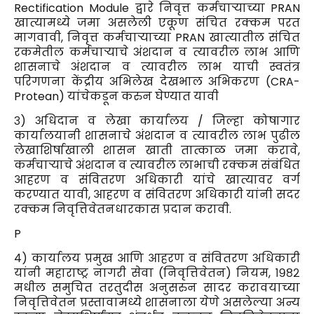
Rectification Module द्वारे निवृत्त कर्मचाऱ्याच्या PRAN
खात्यामध्ये जमा असलेली एकूण संचित रक्कम परत
मागवावी, निवृत्त कर्मचाऱ्याच्या PRAN खात्यातील संचित
रकमेतील कर्मचाऱ्याचे अंशदान व त्यावरील लाभ आणि
शासनाचे अंशदान व त्यावरील लाभ याची स्वतंत्र
परिगणना केंद्रीय अभिलेख देखभाल अभिकरण (CRA-
Protean) यांचेकडून करुन घेण्यात यावी
३) अधिदान व लेखा कार्यालय / जिल्हा कोषागार
कार्यालयानी शासनाचे अंशदान व त्यावरील लाभ पुढील
लेखाशिर्षाखाली शासन खाती तात्काळ जमा करावे,
कर्मचाऱ्याचे अंशदान व त्यावरील लाभाची रक्कम संबंधित
आहरण व संवितरण अधिकारी यांचे खात्यावर वर्ग
करण्यात यावी, आहरण व संवितरण अधिकारी यांनी सदर
रक्कम निवृत्तिवेतनधारकास प्रदान करावी.
P
४) कार्यालय प्रमुख आणि आहरण व संवितरण अधिकारी
यांनी महाराष्ट्र नागरी सेवा (निवृत्तिवेतन) नियम, १९८२
मधील समुचित तरतुदीस अनुसरुन सादर करावयाच्या
निवृत्तिवेतन प्रस्तावामध्ये शासनाला येणे असलेल्या अन्य