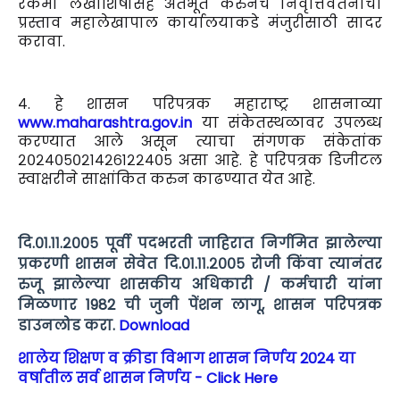
रकमा लेखाशिर्षांसह अंतर्भूत करुनच निवृत्तिवेतनाचा
प्रस्ताव महालेखापाल कार्यालयाकडे मंजुरीसाठी सादर
करावा.
४. हे शासन परिपत्रक महाराष्ट्र शासनाव्या
www.maharashtra.gov.in
या संकेतस्थळावर उपलब्ध
करण्यात आले असून त्याचा संगणक संकेतांक
२०२४०५०२१४२६१२२४०५ असा आहे. हे परिपत्रक डिजीटल
स्वाक्षरीने साक्षांकित करुन काढण्यात येत आहे.
दि.०१.११.२००५ पूर्वी पदभरती जाहिरात निर्गमित झालेल्या
प्रकरणी शासन सेवेत दि.०१.११.२००५ रोजी किंवा त्यानंतर
रुजू झालेल्या शासकीय अधिकारी / कर्मचारी यांना
मिळणार 1982 ची जुनी पेंशन लागू, शासन परिपत्रक
डाउनलोड करा.
Download
शालेय शिक्षण व क्रीडा विभाग शासन निर्णय 2024 या
वर्षातील सर्व शासन निर्णय - Click Here