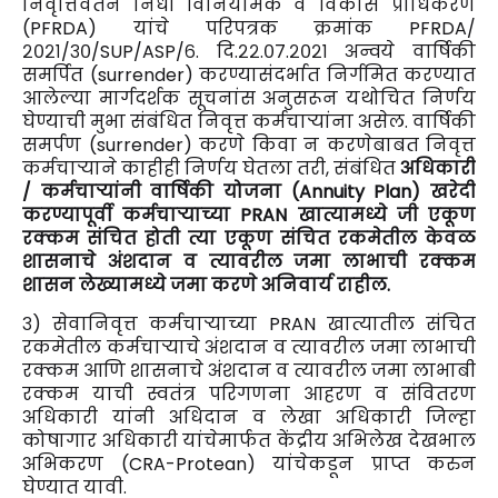
निवृत्तिवेतन निधी विनियामक व विकास प्राधिकरण
(PFRDA) यांचे परिपत्रक क्रमांक PFRDA/
२०२१/३०/SUP/ASP/६. दि.२२.०७.२०२१ अन्वये वार्षिकी
समर्पित (surrender) करण्यासंदर्भात निर्गमित करण्यात
आलेल्या मार्गदर्शक सूचनांस अनुसरून यथोचित निर्णय
घेण्याची मुभा संबंधित निवृत्त कर्मचाऱ्यांना असेल. वार्षिकी
समर्पण (surrender) करणे किवा न करणेबाबत निवृत्त
कर्मचाऱ्याने काहीही निर्णय घेतला तरी, संबंधित
अधिकारी
/ कर्मचाऱ्यांनी वार्षिकी योजना (Annuity Plan) खरेदी
करण्यापूर्वी कर्मचाऱ्याच्या PRAN खात्यामध्ये जी एकूण
रक्कम संचित होती त्या एकूण संचित रकमेतील केवळ
शासनाचे अंशदान व त्यावरील जमा लाभाची रक्कम
शासन लेख्यामध्ये जमा करणे अनिवार्य राहील.
३) सेवानिवृत्त कर्मचाऱ्याच्या PRAN खात्यातील संचित
रकमेतील कर्मचाऱ्याचे अंशदान व त्यावरील जमा लाभाची
रक्कम आणि शासनाचे अंशदान व त्यावरील जमा लाभाबी
रक्कम याची स्वतंत्र परिगणना आहरण व संवितरण
अधिकारी यांनी अधिदान व लेखा अधिकारी जिल्हा
कोषागार अधिकारी यांचेमार्फत केंद्रीय अभिलेख देखभाल
अभिकरण (CRA-Protean) यांचेकडून प्राप्त करुन
घेण्यात यावी.