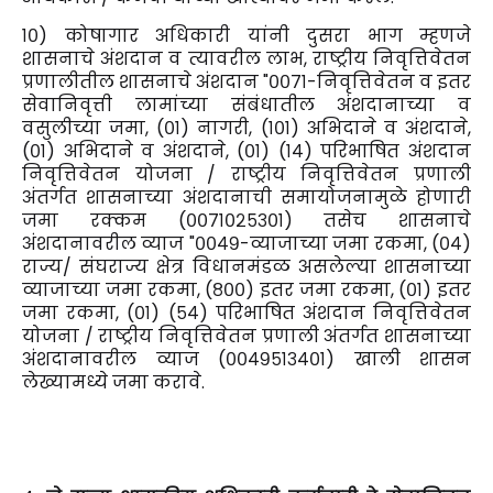
१०) कोषागार अधिकारी यांनी दुसरा भाग म्हणजे
शासनाचे अंशदान व त्यावरील लाभ, राष्ट्रीय निवृत्तिवेतन
प्रणालीतील शासनाचे अंशदान "००७१-निवृत्तिवेतन व इतर
सेवानिवृत्ती लामांच्या संबंधातील अंशदानाच्या व
वसुलीच्या जमा, (०१) नागरी, (१०१) अभिदाने व अंशदाने,
(०१) अभिदाने व अंशदाने, (०१) (१४) परिभाषित अंशदान
निवृत्तिवेतन योजना / राष्ट्रीय निवृत्तिवेतन प्रणाली
अंतर्गत शासनाच्या अंशदानाची समायोजनामुळे होणारी
जमा रक्कम (००७१०२५३०१) तसेच शासनाचे
अंशदानावरील व्याज "००४९-व्याजाच्या जमा रकमा, (०४)
राज्य/ संघराज्य क्षेत्र विधानमंडळ असलेल्या शासनाच्या
व्याजाच्या जमा रकमा, (८००) इतर जमा रकमा, (०१) इतर
जमा रकमा, (०१) (५४) परिभाषित अंशदान निवृत्तिवेतन
योजना / राष्ट्रीय निवृत्तिवेतन प्रणाली अंतर्गत शासनाच्या
अंशदानावरील व्याज (००४९५१३४०१) खाली शासन
लेख्यामध्ये जमा करावे.