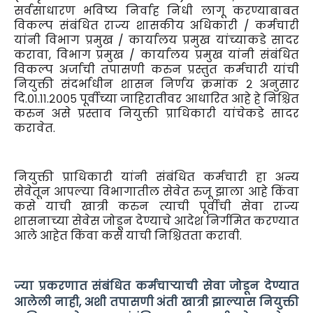
सर्वसाधारण भविष्य निर्वाह निधी लागू करण्याबाबत
विकल्प संबंधित राज्य शासकीय अधिकारी / कर्मचारी
यांनी विभाग प्रमुख / कार्यालय प्रमुख यांच्याकडे सादर
करावा, विभाग प्रमुख / कार्यालय प्रमुख यांनी संबंधित
विकल्प अर्जाची तपासणी करुन प्रस्तुत कर्मचारी यांची
नियुक्ती संदर्भाधीन शासन निर्णय क्रमांक २ अनुसार
दि.०१.११.२००५ पूर्वीच्या जाहिरातीवर आधारित आहे हे निश्चित
करुन असे प्रस्ताव नियुक्ती प्राधिकारी यांचेकडे सादर
करावेत.
नियुक्ती प्राधिकारी यांनी संबंधित कर्मचारी हा अन्य
सेवेतून आपल्या विभागातील सेवेत रुजू झाला आहे किंवा
कसे याची खात्री करुन त्याची पूर्वीची सेवा राज्य
शासनाच्या सेवेस जोडून देण्याचे आदेश निर्गमित करण्यात
आले आहेत किंवा कसे याची निश्चितता करावी.
ज्या प्रकरणात संबंधित कर्मचाऱ्याची सेवा जोडून देण्यात
आलेली नाही, अशी तपासणी अंती खात्री झाल्यास नियुक्ती