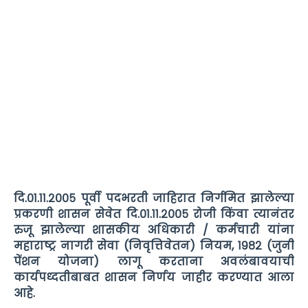
दि.०१.११.२००५ पूर्वी पदभरती जाहिरात निर्गमित झालेल्या
प्रकरणी शासन सेवेत दि.०१.११.२००५ रोजी किंवा त्यानंतर
रुजू झालेल्या शासकीय अधिकारी / कर्मचारी यांना
महाराष्ट्र नागरी सेवा (निवृत्तिवेतन) नियम, १९८२ (जुनी
पेंशन योजना) लागू करताना अवलंबावयाची
कार्यपध्दतीबाबत शासन निर्णय जाहीर करण्यात आला
आहे.