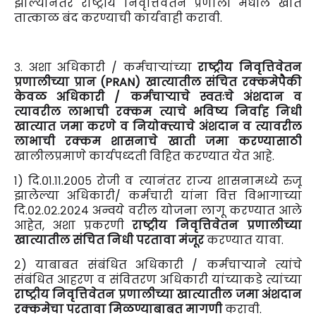
झाल्यानंतर राष्ट्रीय निवृत्तिवेतन प्रणाली मधील खाते
तात्काळ बंद करण्याची कार्यवाही करावी.
३. अशा अधिकारी / कर्मचाऱ्यांच्या
राष्ट्रीय निवृत्तिवेतन
प्रणालीच्या प्रान (PRAN) खात्यातील संचित रक्कमेपैकी
केवळ अधिकारी / कर्मचाऱ्याचे स्वतःचे अंशदान व
त्यावरील लाभाची रक्कम त्याचे भविष्य निर्वाह निधी
खात्यात जमा करणे व नियोक्त्याचे अंशदान व त्यावरील
लाभाची रक्कम शासनाचे खाती जमा करण्यासाठी
खालीलप्रमाणे कार्यपध्दती विहित करण्यात येत आहे.
१) दि.०१.११.२००५ रोजी व त्यानंतर राज्य शासनामध्ये रुजू
झालेल्या अधिकारी/ कर्मचारी यांना वित्त विभागाच्या
दि.०२.०२.२०२४ अन्वये वरील योजना लागू करण्यात आले
आहेत, अशा प्रकरणी
राष्ट्रीय निवृत्तिवेतन प्रणालीच्या
खात्यातील संचित निधी परतावा मंजूर
करण्यात यावा.
२) याबाबत संबंधित अधिकारी / कर्मचाऱ्याने त्यांचे
संबंधित आहरण व संवितरण अधिकारी यांच्याकडे त्यांच्या
राष्ट्रीय निवृत्तिवेतन प्रणालीच्या खात्यातील जमा अंशदान
रक्कमेचा परतावा मिळण्याबाबत मागणी
करावी.