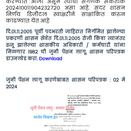
करण्यात आला असून त्याचा संगणक संकेतांक
२०२४१००११९०४२३२७२० असा आहे. सदर शासन
निर्णय डिजीटल स्वाक्षरीने साक्षांकित करुन
काढण्यात येत आहे
दि.०१.११.२००५ पूर्वी पदभरती जाहिरात निर्गमित झालेल्या
प्रकरणी शासन सेवेत दि.०१.११.२००५ रोजी किंवा त्यानंतर
रुजू झालेल्या शासकीय अधिकारी / कर्मचारी यांना
मिळणार 1982 ची जुनी पेंशन लागू, शासन परिपत्रक
डाउनलोड करा.
Download
जुनी पेंशन लागू करणेबाबत शासन परिपत्रक : 02 मे
2024