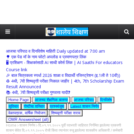
आजचा परिपाठ व दिनविशेष माहिती Daily updated at 7:00 am
🌳 एक पेड मॉ के नाम फोटो अपलोड व प्रमाणपत्र लिंक
🖥 प्रशिक्षण - शिक्षकांसाठी AI साथी कोर्स लिंक | AI Saathi For educators
Course link
🎉 बाल चित्रकला स्पर्धा 2026 शाळा व विद्यार्थी रजिस्ट्रेशन (इ.1ली ते 10वी))
♻️ 4थी, 7वी शिष्यवृत्ती परीक्षा निकाल जाहीर | 4th, 7th Scholarship Exam
Result Announced
📚 4थी, 7वी शिष्यवृत्ती परीक्षा गुणवत्ता यादी❓
Home Page
आजच्या शैक्षणिक बातम्या
आजचा परिपाठ
दिनविशेष
सुविचार
गोष्टीचा शनिवार
प्रश्नमंजुषा
Latest शासन निर्णय
वेळापत्रक, वार्षिक नियोजन
शिष्यवृत्ती परीक्षा सराव
OMR Answersheet (all)
Home
शासन निर्णय
दि.०१.११.२००५ पूर्वी पदभरती जाहिरात निर्गमित झालेल्या प्रकरणी
शासन सेवेत दि.०१.११.२००५ रोजी किंवा त्यानंतर रुजू झालेल्या शासकीय अधिकारी / कर्मचारी