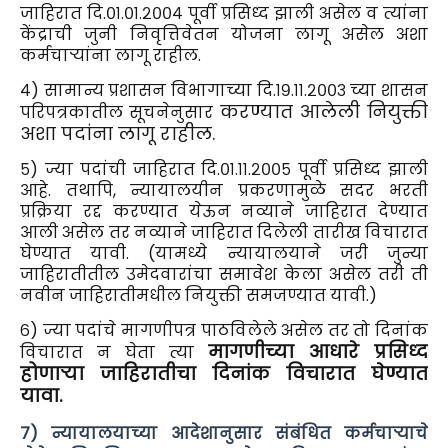
जाहिरात दि.०१.०१.२००४ पूर्वी प्रसिध्द झाली असेल व त्यांना
केंद्राची जुनी निवृत्तिवेतन योजना लागू असेल अशा
कर्मचाऱ्यांना लागू राहील.
४) सामान्य प्रशासन विभागाच्या दि.१९.११.२००३ च्या शासन
करण्यात आलेली नियुक्ती
परिपत्रकातील सूचनेनुसार
अशा पदांना लागू राहील.
५) ज्या पदांची जाहिरात दि.०१.११.२००५ पूर्वी प्रसिध्द झाली
आहे. तथापि, न्यायालयीन प्रकरणामुळे सदर भरती
प्रक्रिया रद्द करण्यात येऊन नव्याने जाहिरात देण्यात
आली असेल तर नव्याने जाहिरात दिलेली तारीख विचारात
घेण्यात यावी. (यामध्ये न्यायालयाने जरी जुन्या
जाहिरातीतील उमेदवारांचा समावेश केला असेल तरी ती
नवीन जाहिरातीमधील नियुक्ती समजण्यात यावी.)
६) ज्या पदांचे मागणीपत्र पाठविलेले असेल तर तो दिनांक
मागणीच्या आधारे प्रसिध्द
विचारात न घेता त्या
होणाऱ्या जाहिरातीचा दिनांक विचारात घेण्यात
यावा.
७) न्यायालयाच्या आदेशानुसार संबंधित कर्मचाऱ्याचे