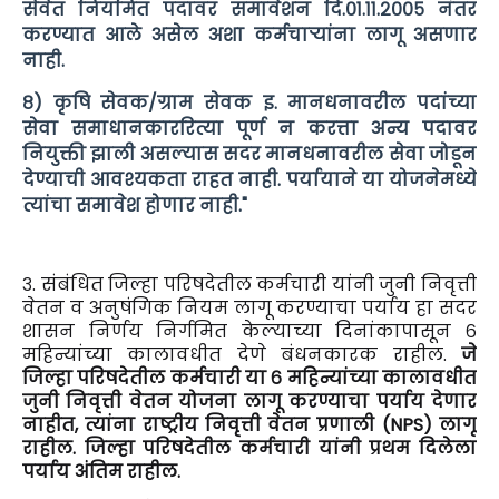
सेवेत नियमित पदावर समावेशन दि.०१.११.२००५ नंतर
करण्यात आले असेल अशा कर्मचाऱ्यांना लागू असणार
नाही.
८) कृषि सेवक/ग्राम सेवक इ. मानधनावरील पदांच्या
सेवा समाधानकाररित्या पूर्ण न करत्ता अन्य पदावर
नियुक्ती झाली असल्यास सदर मानधनावरील सेवा जोडून
देण्याची आवश्यकता राहत नाही. पर्यायाने या योजनेमध्ये
त्यांचा समावेश होणार नाही."
३. संबंधित जिल्हा परिषदेतील कर्मचारी यांनी जुनी निवृत्ती
वेतन व अनुषंगिक नियम लागू करण्याचा पर्याय हा सदर
शासन निर्णय निर्गमित केल्याच्या दिनांकापासून ६
महिन्यांच्या कालावधीत देणे बंधनकारक राहील.
जे
जिल्हा परिषदेतील कर्मचारी या ६ महिन्यांच्या कालावधीत
जुनी निवृत्ती वेतन योजना लागू करण्याचा पर्याय देणार
नाहीत, त्यांना राष्ट्रीय निवृत्ती वेतन प्रणाली (NPS) लागू
राहील. जिल्हा परिषदेतील कर्मचारी यांनी प्रथम दिलेला
पर्याय अंतिम राहील.