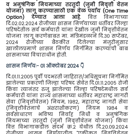
व अनुषंगिक नियमाच्या तरतुदी (जुनी निवृत्ती वेतन
योजना) लागू करण्यासाठी एक वेळ पर्याय (One Time
Option) देण्यात आला आहे
. वित्त विभागाच्या
दि.०२.०२.२०२४ रोजीच्या शासन निर्णयाच्या धर्तीवर जिल्हा
परिषदेतील सर्व कर्मचारी यांना देखील जुनी निवृत्तीवेतन
योजना लागू
करणेबाबत मा. मंत्रिमंडळाने दि.३० सप्टेंबर,
२०२४ रोजीच्या बैठकीत दिलेल्या मंजुरीनुसार
खालीलप्रमाणे शासन निर्णय निर्गमित करण्याची बाब
शासनाच्या विचाराधीन होती.
शासन निर्णयः- 01 ऑक्टोबर 2024 👇
दि.०१.११.२००५ पूर्वी पदभरती जाहिरात/अधिसूचना निर्गमित
झालेल्या प्रकरणी जिल्हा परिषद सेवेत दि.०१.११.२००५ रोजी
किंवा त्यानंतर रुजू झालेल्या जिल्हा परिषदेमधील सर्व
कर्मचारी यांना राज्य शासनाच्या धर्तीवर महाराष्ट्र नागरी
सेवा (निवृत्तीवेतन) नियम, १९८२, महाराष्ट्र नागरी सेवा
(निवृत्तीवेतनाचे अंशराशीकरण) नियम १९८४ व
सर्वसाधारण भविष्य निर्वाह निधी व अनुषंगिक
नियमाच्या तरतुदी (जुनी निवृत्तीवेतन योजना) किंवा
वित्त विभागाकडील संदर्भ क्र.२ येथील दि.२०.०९.२०२४
रोजीच्या शासन निर्णयातील "एकीकृत निवृत्तिवेतन