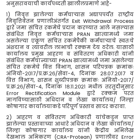
अनुसरावयाची कार्यपध्दती खालीलप्रमाणे आहे-
१) निवृत्त झालेल्या कर्मचाऱ्यास अद्यापपर्यंत राष्ट्रीय
निवृत्तिवेतन प्रणालीअंतर्गत Exit Withdrawal Process
द्वारे जमा संचित रकमेचे प्रदान करण्यात आले नसल्यास
संबंधित निवृत्त कर्मचाऱ्यास PRAN खात्यामध्ये जमा
असलेल्या एकूण संचित रकमेपैकी कर्मचाऱ्याचे स्वतःचे
अंशदान व त्यावरील लाभाची रक्कम देय ठरेल. यासाठी
कार्यालय प्रमुख आहरण व संवितरण अधिकारी यांनी
संबंधित कर्मचान्याच्या PRAN खात्यामध्ये जमा असलेल्या
संचित रकमेचे वित्त विभाग, शासन परिपत्रक क्रमांकः
अंनियो-२०१७/प्र.क्र.२६/सेवा-४, दिनांक २८.०७.२०१७ व
वित्त विभाग, शासन शुध्दीपत्रक क्रमांकः अंनियो-२०१७/
प्र.क्र.२६/सेवा-४, दिनांक १८.११.२०२१ मधील तरतुदीनुसार
Error Rectification Module द्वारे रक्कम परत
मागविण्यासाठी अधिदान व लेखा कार्यालय/ जिल्हा
कोषागार कार्यालयाकडे परिपूर्ण प्रस्ताव सादर करावा.
२) आहरण व संवितरण अधिकारी यांचेकडून प्राप्त
झालेल्या प्रस्तावाच्या आधारे अधिदान व लेखा कार्यालय/
जिल्हा कोषागार कार्यालय यांनी केंद्रीय अभिलेख
देखभाल अभिकरण (CRA-Protean) प्रणालीवर Error