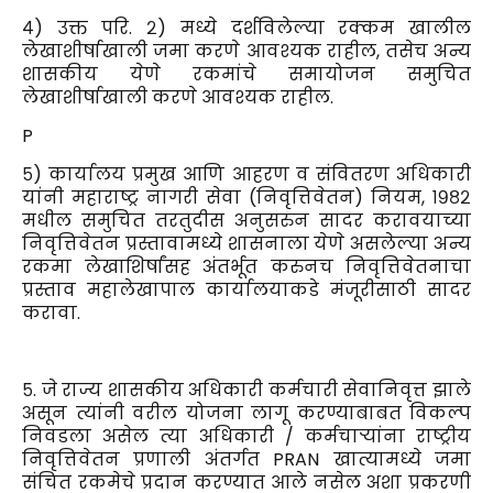
४) उक्त परि. २) मध्ये दर्शविलेल्या रक्कम खालील
लेखाशीर्षाखाली जमा करणे आवश्यक राहील, तसेच अन्य
शासकीय येणे रकमांचे समायोजन समुचित
लेखाशीर्षाखाली करणे आवश्यक राहील.
P
५) कार्यालय प्रमुख आणि आहरण व संवितरण अधिकारी
यांनी महाराष्ट्र नागरी सेवा (निवृत्तिवेतन) नियम, १९८२
मधील समुचित तरतुदीस अनुसरुन सादर करावयाच्या
निवृत्तिवेतन प्रस्तावामध्ये शासनाला येणे असलेल्या अन्य
रकमा लेखाशिर्षांसह अंतर्भूत करुनच निवृत्तिवेतनाचा
प्रस्ताव महालेखापाल कार्यालयाकडे मंजूरीसाठी सादर
करावा.
५. जे राज्य शासकीय अधिकारी कर्मचारी सेवानिवृत्त झाले
असून त्यांनी वरील योजना लागू करण्याबाबत विकल्प
निवडला असेल त्या अधिकारी / कर्मचाऱ्यांना राष्ट्रीय
निवृत्तिवेतन प्रणाली अंतर्गत PRAN खात्यामध्ये जमा
संचित रकमेचे प्रदान करण्यात आले नसेल अशा प्रकरणी