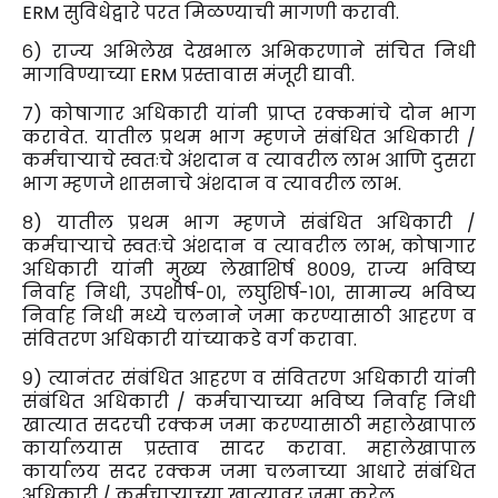
ERM सुविधेद्वारे परत मिळण्याची मागणी करावी.
६) राज्य अभिलेख देखभाल अभिकरणाने संचित निधी
मागविण्याच्या ERM प्रस्तावास मंजूरी द्यावी.
७) कोषागार अधिकारी यांनी प्राप्त रक्कमांचे दोन भाग
करावेत. यातील प्रथम भाग म्हणजे संबंधित अधिकारी /
कर्मचाऱ्याचे स्वतःचे अंशदान व त्यावरील लाभ आणि दुसरा
भाग म्हणजे शासनाचे अंशदान व त्यावरील लाभ.
८) यातील प्रथम भाग म्हणजे संबंधित अधिकारी /
कर्मचाऱ्याचे स्वतःचे अंशदान व त्यावरील लाभ, कोषागार
अधिकारी यांनी मुख्य लेखाशिर्ष ८००९, राज्य भविष्य
निर्वाह निधी, उपशीर्ष-०१, लघुशिर्ष-१०१, सामान्य भविष्य
निर्वाह निधी मध्ये चलनाने जमा करण्यासाठी आहरण व
संवितरण अधिकारी यांच्याकडे वर्ग करावा.
९) त्यानंतर संबंधित आहरण व संवितरण अधिकारी यांनी
संबंधित अधिकारी / कर्मचाऱ्याच्या भविष्य निर्वाह निधी
खात्यात सदरची रक्कम जमा करण्यासाठी महालेखापाल
कार्यालयास प्रस्ताव सादर करावा. महालेखापाल
कार्यालय सदर रक्कम जमा चलनाच्या आधारे संबंधित
अधिकारी / कर्मचाऱ्याच्या खात्यावर जमा करेल.