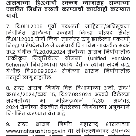
शासनाच्या हिश्श्याची रक्कम व्याजासह राज्याच्या
एकत्रित निधीत वळती करण्याची कार्यवाही करण्यात
यावी
.
७. दि.०१.११.२००५ पूर्वी पदभरती जाहिरात/अधिसूचना
निर्गमित झालेल्या प्रकरणी जिल्हा परिषद सेवेत
दि.०१.११.२००५ रोजी किंवा त्यानंतर रुजू झालेल्या प्रकरणी
जिल्हा परिषदेमधील जे कर्मचारी वित्त विभागाकडील संदर्भ
क्र.२ येथील दि.२०.०९.२०२४ रोजीच्या शासन निर्णयातील
"एकीकृत निवृत्तिवेतन योजना" (Unified Pension
Scheme) निवडण्याचा पर्याय देतील त्यांना संदर्भ क्र.२
येथील दि.२०.०९.२०२४ रोजीच्या शासन निर्णयातील
तरतूदी लागू राहतील.
८. सदर शासन निर्णय वित्त विभागाच्या अनौ. संदर्भ
क्र.६१४/२०२४/व्यय १५, दि.२७.०८.२०२४ अन्वये दिलेल्या
सहमतीच्या मा. मंत्रिमंडळाने दि.३० सप्टेंबर,
२०२४
रोजीच्या बैठकीत घेतलेल्या निर्णयाच्या अनुषंगाने
निर्गमित करण्यात येत आहे.
९. सदर शासन निर्णय महाराष्ट्र शासनाच्या
उपलब्ध
www.maharashtra.gov.in या संकेतस्थळावर