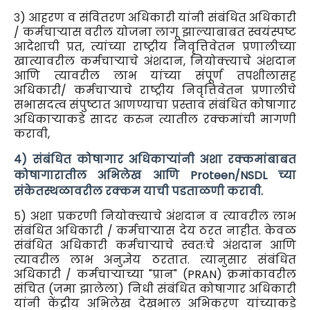
३) आहरण व संवितरण अधिकारी यांनी संबंधित अधिकारी
/ कर्मचाऱ्यास वरील योजना लागू झाल्याबाबत स्वयंस्पष्ट
आदेशाची प्रत, त्यांच्या राष्ट्रीय निवृत्तिवेतन प्रणालीच्या
खात्यावरील कर्मचाऱ्याचे अंशदान, नियोक्त्याचे अंशदान
आणि त्यावरील लाभ यांच्या संपूर्ण तपशीलासह
अधिकारी/ कर्मचाऱ्याचे राष्ट्रीय निवृत्तिवेतन प्रणालीचे
सभासदत्व संपुष्टात आणण्याचा प्रस्ताव संबंधित कोषागार
अधिकाऱ्याकडे सादर करुन त्यातील रक्कमांची मागणी
करावी,
४) संबंधित कोषागार अधिकाऱ्यांनी अशा रक्कमांबाबत
कोषागारातील अभिलेख आणि Proteen/NSDL च्या
संकेतस्थळावरील रक्कम याची पडताळणी करावी.
५) अशा प्रकरणी नियोक्त्याचे अंशदान व त्यावरील लाभ
संबंधित अधिकारी / कर्मचाऱ्यास देय ठरत नाहीत. केवळ
संबंधित अधिकारी कर्मचाऱ्याचे स्वतःचे अंशदान आणि
त्यावरील लाभ अनुज्ञेय ठरतात. त्यानुसार संबंधित
अधिकारी / कर्मचाऱ्याच्या "प्रान" (PRAN) क्रमांकावरील
संचित (जमा झालेला) निधी संबंधित कोषागार अधिकारी
यांनी केंद्रीय अभिलेख देखभाल अभिकरण यांच्याकडे