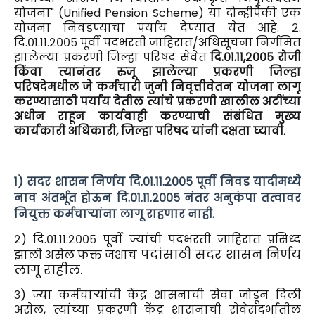
योजना" (Unified Pension Scheme) या दोन्हीपैकी एक
योजना निवडण्याचा पर्याय देण्यात येत आहे. २.
दि.०१.११.२००५ पूर्वी पदभरती जाहिरात/अधिसूचना निर्गमित
झालेल्या प्रकरणी जिल्हा परिषद सेवेत
दि.०१.११,२००५ रोजी
किंवा त्यानंतर रुजू झालेल्या प्रकरणी जिल्हा
परिषदेमधील जे कर्मचारी जुनी निवृत्तीवेतन योजना लागू
करण्यासाठी पर्याय देतील त्यांचे प्रकरणी खालील अटींच्या
अधीन राहून कार्यवाही करण्याची संबंधित मुख्य
कार्यकारी अधिकारी, जिल्हा परिषद यांनी दक्षता घ्यावी.
१) सदर शासन निर्णय दि.०१.११.२००५ पूर्वी निवड यादीमध्ये
नाव अंतर्भूत होऊन दि.०१.११.२००५ नंतर अनुकंपा तत्वावर
नियुक्त कर्मचाऱ्यांना लागू राहणार नाही.
२) दि.०१.११.२००५ पूर्वी ज्यांची पदभरती जाहिरात प्रसिध्द
पदांसाठी सदर शासन निर्णय
झाली असेल फक्त जशाच
लागू राहील.
३) ज्या कर्मचाऱ्यांची केंद्र शासनाची सेवा जोडून दिली
असेल, त्यांच्या प्रकरणी केंद्र शासनाची सेवेसंदर्भातील