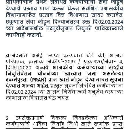
प्राधिकाऱ्याने प्रथम संबंधित कर्मचाऱ्याची सेवा जोडून
देण्याचे प्रस्ताव प्राप्त करुन घेऊन संबंधित प्रशासकीय
विभागामार्फत प्रस्ताव वित्त विभागास सादर करावेत.
एकूणात सेवा जोडून दिल्यानंतरच उक्त दि.०२.०२.२०२४
च्या आदेशामधील तरतुदीनुसार नियुक्ती प्राधिकान्याने
कार्यवाही करावी.
यासंदर्भात असेही स्पष्ट करण्यात येते की, शासन
परिपत्रक, क्रमांक संकीर्ण-२०१९ / प्र.क्र.३२०/सेवा- ४,
दि.१३.११.२०२० अन्वये
शासकीय कर्मचाऱ्याच्या राष्ट्रीय
निवृत्तिवेतन योजनेच्या खात्यात जमा असलेल्या
रकमेपुरता (PRAN) प्रान खाते जोडून देण्याबाबत सूचना
देण्यात आल्या आहेत.
प्रस्तुत सूचना संबंधित कर्मचाऱ्याला
दि.०२.०२.२०२४ च्या शासन निर्णयान्वये अनुज्ञेय ठरणाऱ्या
लाभासाठी विचारात घेऊ नयेत.
२. उपरोक्तप्रमाणे विकल्प निवडलेल्या अधिकारी
कर्मचाऱ्यांचे भविष्य निर्वाह निधी खाते क्रमांक प्राप्तः