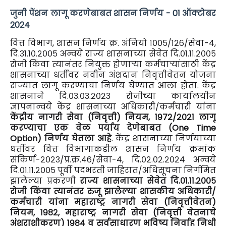
जुनी पेंशन लागू करणेबाबत शासन निर्णय - 01 ऑक्टोबर
2024
वित्त विभाग, शासन निर्णय क्र. अंनियो १००५/१२६/सेवा-४,
दि.३१.१०.२००५ अन्वये राज्य शासनाच्या सेवेत दि.०१.११.२००५
रोजी किंवा त्यानंतर नियुक्त होणाऱ्या कर्मचाऱ्यांसाठी केंद्र
शासनाच्या धर्तीवर नवीन अंशदान निवृत्तीवेतन योजना
राज्यात लागू करण्याचा निर्णय घेण्यात आला होता. केंद्र
शासनाने दि.०३.०३.२०२३ रोजीच्या कार्यालयीन
ज्ञापनान्वये केंद्र शासनाच्या अधिकारी/कर्मचारी यांना
केंद्रीय नागरी सेवा (निवृत्ती) नियम, १९७२/२०२१ लागू
करण्याचा एक वेळ पर्याय देणेबाबत (One Time
Option) निर्णय घेतला आहे
. केंद्र शासनाच्या निर्णयाच्या
धर्तीवर वित्त विभागाकडील शासन निर्णय क्रमांक
संकिर्ण-२०२३/प्र.क्र.४६/सेवा-४, दि.०२.०२.२०२४ अन्वये
दि.०१.११.२००५ पूर्वी पदभरती जाहिरात/अधिसूचना निर्गमित
झालेल्या प्रकरणी
राज्य शासनाच्या सेवेत दि.०१.११.२००५
रोजी किंवा त्यानंतर रुजू झालेल्या शासकीय अधिकारी/
कर्मचारी यांना महाराष्ट्र नागरी सेवा (निवृत्तीवेतन)
नियम, १९८२, महाराष्ट्र नागरी सेवा (निवृत्ती वेतनाचे
अंशराशीकरण) १९८४ व सर्वसाधारण भविष्य निर्वाह निधी