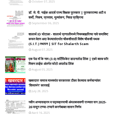
October 07, 2025
डॉ. जे. पी. नाईक आदर्श राज्य शिक्षक पुरस्कार | पुरस्काराच्या अटी व
शर्थी, निकष, प्रस्ताव, मूल्यांकन, निवड प्रक्रिया
September 06, 2025
शालार्थ ID घोटाळा - शालार्थ प्रणालीमध्ये नियमबाह्यरित्या नावे समाविष्ट
करून वेतन अदा केल्यासंदर्भात चौकशीसाठी विशेष चौकशी पथक
(S.I.T.) स्थापन | SIT for Shalarth Scam
August 07, 2025
एक पेड मॉ के नाम (3.0) सर्टिफिकेट डाउनलोड लिंक | एको क्लब फॉर
मिशन लाईफ अंतर्गत फोटो अपलोड लिंक
August 05, 2025
खबरदार! समाज माध्यमांत सरकारवर टीका केल्यास कर्मचाऱ्यांवर
'शिस्तभंग' कारवाई
July 28, 2025
नवीन अभ्यासक्रम व पाठ्यक्रमाची अंमलबजावणी राज्यात सन 2025-
26 पासून टप्प्या-टप्याने करणेबाबत शासन निर्णय
April 16, 2025