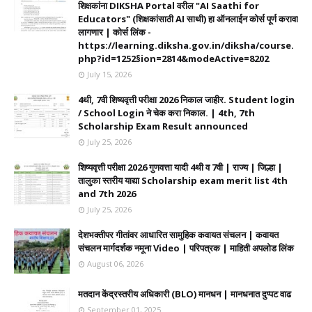
शिक्षकांना DIKSHA Portal वरील "AI Saathi for
Educators" (शिक्षकांसाठी AI साथी) हा ऑनलाईन कोर्स पूर्ण करावा
लागणार | कोर्स लिंक -
https://learning.diksha.gov.in/diksha/course.
php?id=1252§ion=2814&modeActive=8202
July 15, 2026
4थी, 7वी शिष्यवृत्ती परीक्षा 2026 निकाल जाहीर. Student login
/ School Login ने चेक करा निकाल. | 4th, 7th
Scholarship Exam Result announced
July 25, 2026
शिष्यवृत्ती परीक्षा 2026 गुणवत्ता यादी 4थी व 7वी | राज्य | जिल्हा |
तालुका स्तरीय याद्या Scholarship exam merit list 4th
and 7th 2026
July 25, 2026
देशभक्तीपर गीतांवर आधारित सामुहिक कवायत संचलन | कवायत
संचलन मार्गदर्शक नमूना Video | परिपत्रक | माहिती अपलोड लिंक
August 06, 2026
मतदान केंद्रस्तरीय अधिकारी (BLO) मानधन | मानधनात दुप्पट वाढ
September 01, 2025