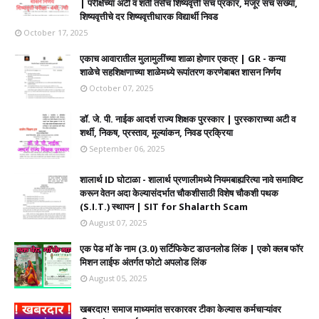
| परीक्षेच्या अटी व शर्ती तसेच शिष्यवृत्ती संच प्रकार, मंजूर संच संख्या,
शिष्यवृत्तीचे दर शिष्यवृत्तीधारक विद्यार्थी निवड
October 17, 2025
एकाच आवारातील मुलामुलींच्या शाळा होणार एकत्र | GR - कन्या
शाळेचे सहशिक्षणाच्या शाळेमध्ये रूपांतरण करणेबाबत शासन निर्णय
October 07, 2025
डॉ. जे. पी. नाईक आदर्श राज्य शिक्षक पुरस्कार | पुरस्काराच्या अटी व
शर्थी, निकष, प्रस्ताव, मूल्यांकन, निवड प्रक्रिया
September 06, 2025
शालार्थ ID घोटाळा - शालार्थ प्रणालीमध्ये नियमबाह्यरित्या नावे समाविष्ट
करून वेतन अदा केल्यासंदर्भात चौकशीसाठी विशेष चौकशी पथक
(S.I.T.) स्थापन | SIT for Shalarth Scam
August 07, 2025
एक पेड मॉ के नाम (3.0) सर्टिफिकेट डाउनलोड लिंक | एको क्लब फॉर
मिशन लाईफ अंतर्गत फोटो अपलोड लिंक
August 05, 2025
खबरदार! समाज माध्यमांत सरकारवर टीका केल्यास कर्मचाऱ्यांवर