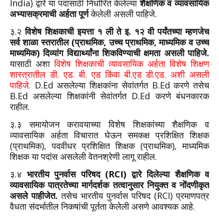
India) द्वारे या पदासाठी निर्धारित केलेल्या
शैक्षणिक व व्यावसायिक
अभ्यासक्रमाची अर्हता पूर्ण
केलेली असली पाहिजे.
३.२
विशेष शिक्षकाची इयत्ता १ ली ते इ. १२ वी पर्यंतच्या म्हणजेच
सर्व शाळा स्तरातील (प्राथमिक, उच्च प्राथमिक, माध्यमिक व उच्च
माध्यमिक) दिव्यांग विद्यार्थ्यांना शिकविण्याची क्षमता असली पाहिजे.
यासाठी अशा
विशेष शिक्षकाची व्यावसायिक अर्हता विशेष शिक्षण
शास्त्रातील डी. एड. बी. एड किंवा बी.एड डी.एड. अशी असली
पाहिजे.
D.Ed असलेल्या शिक्षकांना सेवांतर्गत B.Ed करणे तसेच
B.Ed असलेल्या शिक्षकांनी सेवांतर्गत D.Ed करणे बंधनकारक
राहील.
३.३ समायोजन करावयाच्या विशेष शिक्षकांच्या शैक्षणिक व
व्यावसायिक अर्हता विचारात घेऊन समकक्ष प्रशिक्षित शिक्षक
(प्राथमिक), पदवीधर प्रशिक्षित शिक्षक (प्राथमिक), माध्यमिक
शिक्षक या पदांस असलेली वेतनश्रेणी लागू राहील.
३.४
भारतीय पुनर्वास परिषद (RCI) द्वारे दिलेल्या शैक्षणिक व
व्यावसायिक पात्रतेच्या मार्गदर्शक तत्वानुसार नियुक्त व नोंदणीकृत
असले पाहीजेत.
तसेच भारतीय पुनर्वास परिषद (RCI) प्रमाणपत्र
वैधता संदर्भातील निकषांची पूर्तता केलेली असणे आवश्यक आहे.