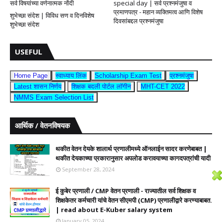
सर्व विषयांच्या वर्णनात्मक नोंदी
special day | सर्व प्रश्नमंजुषा व
प्रमाणपत्र - महान व्यक्तिमत्व आणि विशेष
शुभेच्छा संदेश | विविध सण व दिनविशेष
दिवसांबद्दल प्रश्नमंजुषा
शुभेच्छा संदेश
USEFUL
Home Page
स्वाध्याय लिंक
Scholarship Exam Test
प्रश्नमंजुषा
Latest शासन निर्णय
शिक्षक बदली पोर्टल लॉगीन
MHT-CET 2022
NMMS Exam Selection List
आर्थिक / वेतनविषयक
थकीत वेतन देयके शालार्थ प्रणालीमध्ये ऑनलाईन सादर करणेबाबत |
थकीत देयकाच्या प्रकारानुसार अपलोड करावयाच्या कागदपत्रांची यादी
September 28, 2024
ई कुबेर प्रणाली / CMP वेतन प्रणाली - राज्यातील सर्व शिक्षक व
शिक्षकेतर कर्मचारी यांचे वेतन सीएमपी (CMP) प्रणालीद्वारे करण्याबाबत.
| read about E-Kuber salary system
January 05, 2024