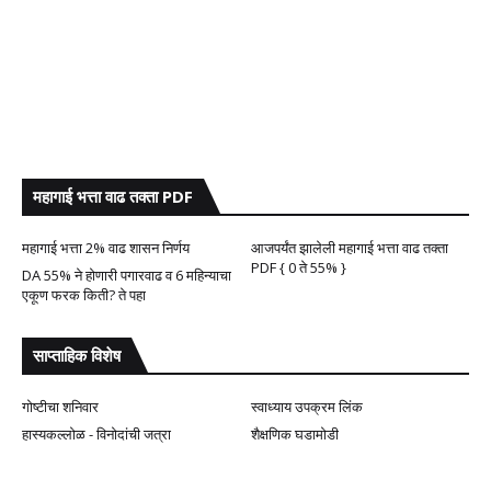
महागाई भत्ता वाढ तक्ता PDF
महागाई भत्ता 2% वाढ शासन निर्णय
आजपर्यंत झालेली महागाई भत्ता वाढ तक्ता
PDF { 0 ते 55% }
DA 55% ने होणारी पगारवाढ व 6 महिन्याचा
एकूण फरक किती? ते पहा
साप्ताहिक विशेष
गोष्टीचा शनिवार
स्वाध्याय उपक्रम लिंक
हास्यकल्लोळ - विनोदांची जत्रा
शैक्षणिक घडामोडी