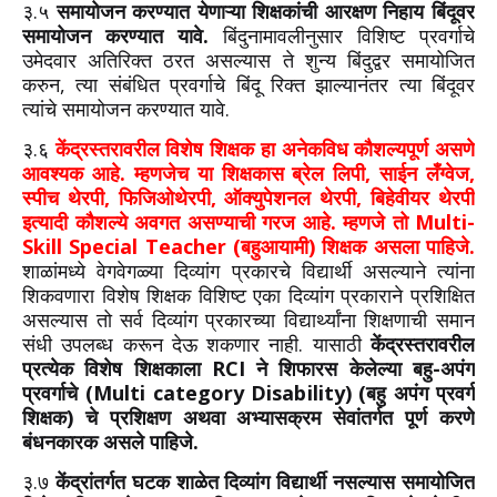
३.५
समायोजन करण्यात येणाऱ्या शिक्षकांची आरक्षण निहाय बिंदूवर
समायोजन करण्यात यावे.
बिंदुनामावलीनुसार विशिष्ट प्रवर्गाचे
उमेदवार अतिरिक्त ठरत असल्यास ते शुन्य बिंदुद्वर समायोजित
करुन, त्या संबंधित प्रवर्गाचे बिंदू रिक्त झाल्यानंतर त्या बिंदूवर
त्यांचे समायोजन करण्यात यावे.
३.६
केंद्रस्तरावरील विशेष शिक्षक हा अनेकविध कौशल्यपूर्ण असणे
आवश्यक आहे. म्हणजेच या शिक्षकास ब्रेल लिपी, साईन लँग्वेज,
स्पीच थेरपी, फिजिओथेरपी, ऑक्युपेशनल थेरपी, बिहेवीयर थेरपी
इत्यादी कौशल्ये अवगत असण्याची गरज आहे. म्हणजे तो Multi-
Skill Special Teacher (बहुआयामी) शिक्षक असला पाहिजे.
शाळांमध्ये वेगवेगळ्या दिव्यांग प्रकारचे विद्यार्थी असल्याने त्यांना
शिकवणारा विशेष शिक्षक विशिष्ट एका दिव्यांग प्रकाराने प्रशिक्षित
असल्यास तो सर्व दिव्यांग प्रकारच्या विद्यार्थ्यांना शिक्षणाची समान
संधी उपलब्ध करून देऊ शकणार नाही. यासाठी
केंद्रस्तरावरील
प्रत्येक विशेष शिक्षकाला RCI ने शिफारस केलेल्या बहु-अपंग
प्रवर्गाचे (Multi category Disability) (बहु अपंग प्रवर्ग
शिक्षक) चे प्रशिक्षण अथवा अभ्यासक्रम सेवांतर्गत पूर्ण करणे
बंधनकारक असले पाहिजे.
३.७
केंद्रांतर्गत घटक शाळेत दिव्यांग विद्यार्थी नसल्यास समायोजित