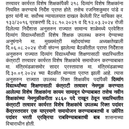
तत्त्वावर कार्यरत विशेष शिक्षकांपैकी २१८ दिव्यांग विशेष शिक्षकांना
नियमित करण्याचे निर्देश प्राप्त होते. तसेच रजनिशकुमार पांडे व
इतर यांनी मा. सर्वोच्च न्यायालयात दाखल केलेली रिट याचिका क्र.
१३२/२०१६ प्रकरणी दि.२८.१०.२०२१ व दि.१२.०३.२०२४ रोजी
दिलेल्या निर्देशास अनुसरुन राज्यात सामान्य शाळेमध्ये प्रवेशित
दिव्यांग विद्यार्थ्यांसाठी विशेष शिक्षक उपलब्ध करुन देण्याच्या
अनुषंगाने मा. मुख्यमंत्री महोदयांच्या अध्यक्षतेखाली
दि.०६.०८.२०२४ रोजी संपन्न झालेल्या बैठकीतील प्राप्त निर्देशास
अनुसरुन राज्यात दिव्यांग विद्यार्थ्यांच्या शिक्षणासाठी सद्यस्थितीत
कंत्राटी तत्त्वावर कार्यरत विशेष शिक्षकांचे समायोजन करण्याबाबत
मा. मंत्रिमंडळासमोर सादर प्रस्तावास मा. मंत्रिमंडळाच्या
दि.३०.०९.२०२४ च्या बैठकीत मान्यता प्राप्त झाली आहे. त्यास
अनुसरुन राज्यात उपलब्ध रिक्त शिक्षकीय पदांपैकी
दिव्यांग
विद्यार्थ्यांच्या शिक्षणासाठी कंत्राटी तत्वावर नेमणूक करण्यात
आलेल्या विशेष शिक्षकांना कायम सामावून घेण्याबाबत तसेच नवीन
शिक्षकांच्या नेमणुकीकरीता ४८६० पदे राखून ठेवून सद्यस्थितीत
कंत्राटी तत्वावर कार्यरत विशेष शिक्षकांचे उपलब्ध रिक्त पदांवर
केंद्रस्तरावर एक याप्रमाणे समायोजन करण्याबाबतची व उर्वरित
पदांवर भरती प्रक्रिया राबविण्याबाबतची बाब
शासनाच्या
विचाराधीन होती.