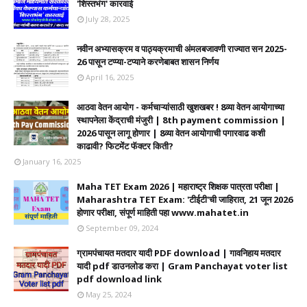
'शिस्तभंग' कारवाई
July 28, 2025
नवीन अभ्यासक्रम व पाठ्यक्रमाची अंमलबजावणी राज्यात सन 2025-
26 पासून टप्प्या-टप्याने करणेबाबत शासन निर्णय
April 16, 2025
आठवा वेतन आयोग - कर्मचाऱ्यांसाठी खुशखबर ! 8व्या वेतन आयोगाच्या
स्थापनेला केंद्राची मंजुरी | 8th payment commission |
2026 पासून लागू होणार | 8व्या वेतन आयोगाची पगारवाढ कशी
काढावी? फिटमेंट फॅक्टर किती?
January 16, 2025
Maha TET Exam 2026 | महाराष्ट्र शिक्षक पात्रता परीक्षा |
Maharashtra TET Exam: 'टीईटी'ची जाहिरात, 21 जून 2026
होणार परीक्षा, संपूर्ण माहिती पहा www.mahatet.in
September 09, 2024
ग्रामपंचायत मतदार यादी PDF download | गावनिहाय मतदार
यादी pdf डाउनलोड करा | Gram Panchayat voter list
pdf download link
May 25, 2024