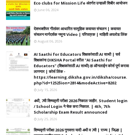
Eco clubs for Mission Life अंतर्गत उन्हाळी शिबीर आयोजन
June 06, 2024
देशभक्तीपर गीतांवर आधारित सामुहिक कवायत संचलन | कवायत
संचलन मार्गदर्शक नमूना Video | परिपत्रक | माहिती अपलोड लिंक
August 06, 2026
AI Saathi for Educators शिक्षकांसाठी AI साथी | सर्व
शिक्षकांना DIKSHA Portal वरील "AI Saathi for
Educators" (शिक्षकांसाठी AI साथी) हा ऑनलाईन कोर्स पूर्ण करावा
लागणार | कोर्स लिंक -
https://learning.diksha.gov.in/diksha/course.
php?id=1252§ion=2814&modeActive=8202
July 15, 2026
4थी, 7वी शिष्यवृत्ती परीक्षा 2026 निकाल जाहीर. Student login
/ School Login ने चेक करा निकाल. | 4th, 7th
Scholarship Exam Result announced
July 25, 2026
शिष्यवृत्ती परीक्षा 2026 गुणवत्ता यादी 4थी व 7वी | राज्य | जिल्हा |