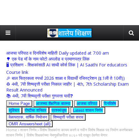
आजचा परिपाठ व दिनविशेष माहिती Daily updated at 7:00 am
🌳 एक पेड मॉ के नाम फोटो अपलोड व प्रमाणपत्र लिंक
🖥 प्रशिक्षण - शिक्षकांसाठी AI साथी कोर्स लिंक | AI Saathi For educators
Course link
🎉 बाल चित्रकला स्पर्धा 2026 शाळा व विद्यार्थी रजिस्ट्रेशन (इ.1ली ते 10वी))
♻️ 4थी, 7वी शिष्यवृत्ती परीक्षा निकाल जाहीर | 4th, 7th Scholarship Exam
Result Announced
📚 4थी, 7वी शिष्यवृत्ती परीक्षा गुणवत्ता यादी❓
Home Page
आजच्या शैक्षणिक बातम्या
आजचा परिपाठ
दिनविशेष
सुविचार
गोष्टीचा शनिवार
प्रश्नमंजुषा
Latest शासन निर्णय
वेळापत्रक, वार्षिक नियोजन
शिष्यवृत्ती परीक्षा सराव
OMR Answersheet (all)
Home
शासन निर्णय
विशेष शिक्षकांना कायम करणे व नवीन विशेष शिक्षक पद निर्माण करणेबाबत
शासन निर्णय | विशेष शिक्षकांच्या नेमणुकीकरीता ४८६० पदे राखून ठेवणेत येणार