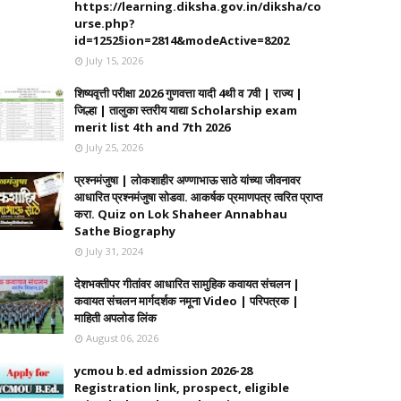
https://learning.diksha.gov.in/diksha/co
urse.php?
id=1252§ion=2814&modeActive=8202
July 15, 2026
शिष्यवृत्ती परीक्षा 2026 गुणवत्ता यादी 4थी व 7वी | राज्य |
जिल्हा | तालुका स्तरीय याद्या Scholarship exam
merit list 4th and 7th 2026
July 25, 2026
प्रश्नमंजुषा | लोकशाहीर अण्णाभाऊ साठे यांच्या जीवनावर
आधारित प्रश्नमंजुषा सोडवा. आकर्षक प्रमाणपत्र त्वरित प्राप्त
करा. Quiz on Lok Shaheer Annabhau
Sathe Biography
July 31, 2024
देशभक्तीपर गीतांवर आधारित सामुहिक कवायत संचलन |
कवायत संचलन मार्गदर्शक नमूना Video | परिपत्रक |
माहिती अपलोड लिंक
August 06, 2026
ycmou b.ed admission 2026-28
Registration link, prospect, eligible