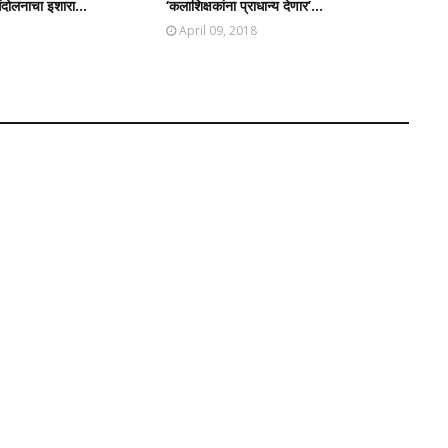
ंदोलनाचा इशारा...
‘कलाशिक्षकांना प्राधान्य देणार’...
April 09, 2018