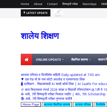
Home
About
Contact
शिष्यवृत्ती परीक्षा
Navodaya
NM
LATEST UPDATE
समग्र शिक्षा अंतर्गत कार्यरत कंत्राटी कर्मचारी ह
कंत्राटी शिक्षक
2026
शालेय शिक्षण
ONLINE UPDATE
शैक्षणिक बातम्या
शासन नि
आजचा परिपाठ व दिनविशेष माहिती Daily updated at 7:00 am
🌳 एक पेड मॉ के नाम फोटो अपलोड व प्रमाणपत्र लिंक
🖥 प्रशिक्षण - शिक्षकांसाठी AI साथी कोर्स लिंक | AI Saathi For ed
🎉 बाल चित्रकला स्पर्धा 2026 शाळा व विद्यार्थी रजिस्ट्रेशन (इ.1ली ते 1
♻️ 4थी, 7वी शिष्यवृत्ती परीक्षा निकाल जाहीर | 4th, 7th Schola
📚 4थी, 7वी शिष्यवृत्ती परीक्षा गुणवत्ता यादी❓
Home Page
आजच्या शैक्षणिक बातम्या
आजचा परिपाठ
दिनविशेष