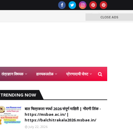
इयत्ता 6व
CLOSE ADS
णीतील अधिसंख्य पद निर्माण करून त्यावर नियुक्ती देणेबाबत शासन निर्णय 04 ऑगस्ट
तंत्रज्ञान विषयक
हास्यकल्लोळ
प्रेरणादायी पोस्ट
TRENDING NOW
बाल चित्रकला स्पर्धा 2026 संपूर्ण माहिती | नोंदणी लिंक -
https://msbae.ac.in/ |
https://balchitrakala2026.msbae.in/
July 22, 2026