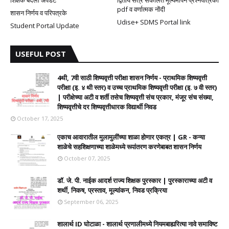
शिक्षक बदली अपडेट
द्वितीय सत्र संकलित मूल्यमापन प्रश्नपत्रिका
pdf व वर्णात्मक नोंदी
शासन निर्णय व परिपत्रके
Udise+ SDMS Portal link
Student Portal Update
USEFUL POST
4थी, 7वी साठी शिष्यवृत्ती परीक्षा शासन निर्णय - प्राथमिक शिष्यवृत्ती
परीक्षा (इ. ४ थी स्तर) व उच्च प्राथमिक शिष्यवृत्ती परीक्षा (इ. ७ वी स्तर)
| परीक्षेच्या अटी व शर्ती तसेच शिष्यवृत्ती संच प्रकार, मंजूर संच संख्या,
शिष्यवृत्तीचे दर शिष्यवृत्तीधारक विद्यार्थी निवड
October 17, 2025
एकाच आवारातील मुलामुलींच्या शाळा होणार एकत्र | GR - कन्या
शाळेचे सहशिक्षणाच्या शाळेमध्ये रूपांतरण करणेबाबत शासन निर्णय
October 07, 2025
डॉ. जे. पी. नाईक आदर्श राज्य शिक्षक पुरस्कार | पुरस्काराच्या अटी व
शर्थी, निकष, प्रस्ताव, मूल्यांकन, निवड प्रक्रिया
September 06, 2025
शालार्थ ID घोटाळा - शालार्थ प्रणालीमध्ये नियमबाह्यरित्या नावे समाविष्ट