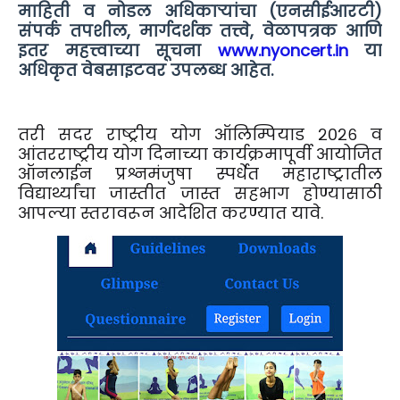
माहिती व नोडल अधिकाऱ्यांचा (एनसीईआरटी)
संपर्क तपशील, मार्गदर्शक तत्त्वे, वेळापत्रक आणि
इतर महत्त्वाच्या सूचना
www.nyoncert.in
या
अधिकृत वेबसाइटवर उपलब्ध आहेत.
तरी सदर राष्ट्रीय योग ऑलिम्पियाड २०२६ व
आंतरराष्ट्रीय योग दिनाच्या कार्यक्रमापूर्वी आयोजित
ऑनलाईन प्रश्नमंजुषा स्पर्धेत महाराष्ट्रातील
विद्यार्थ्यांचा जास्तीत जास्त सहभाग होण्यासाठी
आपल्या स्तरावरून आदेशित करण्यात यावे.