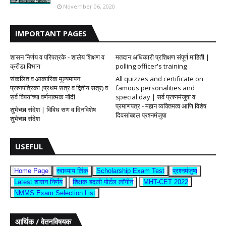
November 06, 2020
IMPORTANT PAGES
शासन निर्णय व परिपत्रके - शालेय शिक्षण व
मतदान अधिकारी प्रशिक्षण संपूर्ण माहिती |
क्रीडा विभाग
polling officer's training
संकलित व आकारिक मूल्यमापन
All quizzes and certificate on
प्रश्नपत्रिका (प्रथम सत्र व द्वितीय सत्र) व
famous personalities and
सर्व विषयांच्या वर्णनात्मक नोंदी
special day | सर्व प्रश्नमंजुषा व
प्रमाणपत्र - महान व्यक्तिमत्व आणि विशेष
शुभेच्छा संदेश | विविध सण व दिनविशेष
दिवसांबद्दल प्रश्नमंजुषा
शुभेच्छा संदेश
USEFUL
Home Page
स्वाध्याय लिंक
Scholarship Exam Test
प्रश्नमंजुषा
Latest शासन निर्णय
शिक्षक बदली पोर्टल लॉगीन
MHT-CET 2022
NMMS Exam Selection List
आर्थिक / वेतनविषयक