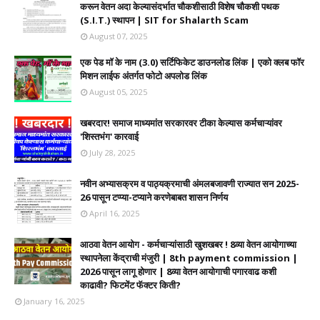
करून वेतन अदा केल्यासंदर्भात चौकशीसाठी विशेष चौकशी पथक
(S.I.T.) स्थापन | SIT for Shalarth Scam
August 07, 2025
एक पेड मॉ के नाम (3.0) सर्टिफिकेट डाउनलोड लिंक | एको क्लब फॉर
मिशन लाईफ अंतर्गत फोटो अपलोड लिंक
August 05, 2025
खबरदार! समाज माध्यमांत सरकारवर टीका केल्यास कर्मचाऱ्यांवर
'शिस्तभंग' कारवाई
July 28, 2025
नवीन अभ्यासक्रम व पाठ्यक्रमाची अंमलबजावणी राज्यात सन 2025-
26 पासून टप्प्या-टप्याने करणेबाबत शासन निर्णय
April 16, 2025
आठवा वेतन आयोग - कर्मचाऱ्यांसाठी खुशखबर ! 8व्या वेतन आयोगाच्या
स्थापनेला केंद्राची मंजुरी | 8th payment commission |
2026 पासून लागू होणार | 8व्या वेतन आयोगाची पगारवाढ कशी
काढावी? फिटमेंट फॅक्टर किती?
January 16, 2025