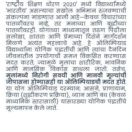
'राष्ट्रीय शिक्षण धोरण २०२०' मध्ये विद्यार्थ्यांमध्ये
'भारतीय' असल्याचा सखोल अभिमान रुजवण्याची
संकल्पना मांडण्यात आली आहे—केवळ विचारांच्या
पातळीवरच नव्हे, तर मनाच्या आणि बुद्धीच्या
पातळीवरही. योगाच्या माध्यमातून तरुण पिढीला
सलोखा, शांतता आणि प्रेमाच्या दिशेने मार्गदर्शन
मिळणे अत्यंत महत्त्वाचे आहे. हे ऑलिम्पियाड
विद्यार्थ्यांना योगिक पद्धतींची आणि त्यांचा दैनंदिन
जीवनातील उपयोगाची समज विकसित करण्यास
मदत करते; ज्यामुळे मुलांचा शारीरिक, भावनिक
आणि मानसिक विकास साधला जातो. तसेच,
मुलांमध्ये निरोगी सवयी आणि मानवी मूल्यांची
जोपासना होण्यासही या ऑलिम्पियाडची मदत होते
.
या योग ऑलिम्पियाड दरम्यान; आसने, प्राणायाम,
क्रिया (शुद्धीकरण प्रक्रिया), ध्यान आणि बंध (केवळ
माध्यमिक स्तरासाठी) यांसारख्या योगिक पद्धतींचे
मूल्यमापन केले जाते.