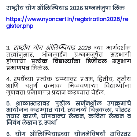
राष्ट्रीय योग ऑलिम्पियाड २०२६ प्रश्नमंजुषा लिंक
https://www.nyoncert.in/registration2026/re
gister.php
३.
राष्ट्रीय योग ऑलिम्पियाड २०२६
च्या मार्गदर्शक
तत्त्वांनुसार, ऑनलाईन प्रश्नमंजुषेत सहभागी
होणाऱ्या
प्रत्येक विद्यार्थ्याला डिजीटल सहभाग
प्रमाणपत्र
मिळेल.
४. स्पर्धेच्या प्रत्येक टप्प्यावर प्रथम, द्वितीय, तृतीय
आणि चतुर्थ क्रमांक मिळवणाऱ्या विद्यार्थ्यांना
गुणवत्ता प्रमाणपत्र प्रदान करण्यात येईल.
५. शाळास्तरावर पुढील सर्जनशील उपक्रमांचे
आयोजन करण्यात यावे. त्यामध्ये चित्रकला, पोस्टर
तयार करणे, घोषवाक्य लेखन, कविता लेखन व
निबंध लेखन इ. स्पर्धा
६. योग ऑलिम्पियाडच्या योजनेविषयी सविस्तर