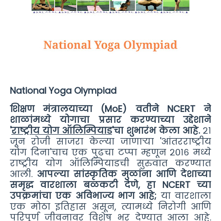
National Yoga Olympiad
शिक्षण मंत्रालयाच्या (MoE) वतीने NCERT ने
शाळांमध्ये योगाचा प्रसार करण्याच्या उद्देशाने
'
राष्ट्रीय योग ऑलिम्पियाड
'चा शुभारंभ केला आहे.
२१
जून रोजी साजरा केल्या जाणाऱ्या 'आंतरराष्ट्रीय
योग दिना'चाच एक पुढचा टप्पा म्हणून २०१६ मध्ये
राष्ट्रीय योग ऑलिम्पियाडची सुरुवात करण्यात
आली.
आपल्या सांस्कृतिक मुळांना आणि देशाच्या
समृद्ध वारशाला बळकटी देणे, हा NCERT च्या
उपक्रमांचा एक अविभाज्य भाग आहे;
या वारशाला
एक मोठा इतिहास असून, त्यामध्ये निरोगी आणि
परिपूर्ण जीवनावर विशेष भर देण्यात आला आहे.