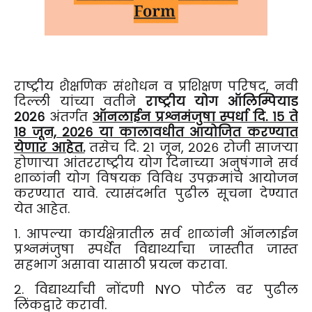
राष्ट्रीय शैक्षणिक संशोधन व प्रशिक्षण परिषद, नवी
दिल्ली यांच्या वतीने
राष्ट्रीय योग ऑलिम्पियाड
२०२६
अंतर्गत
ऑनलाईन प्रश्नमंजुषा स्पर्धा दि. १५ ते
१८ जून, २०२६ या कालावधीत आयोजित करण्यात
येणार आहेत.
तसेच दि. २१ जून, २०२६ रोजी साजऱ्या
होणाऱ्या आंतरराष्ट्रीय योग दिनाच्या अनुषंगाने सर्व
शाळांनी योग विषयक विविध उपक्रमांचे आयोजन
करण्यात यावे. त्यासंदर्भात पुढील सूचना देण्यात
येत आहेत.
१. आपल्या कार्यक्षेत्रातील सर्व शाळांनी ऑनलाईन
प्रश्नमंजुषा स्पर्धेत विद्यार्थ्यांचा जास्तीत जास्त
सहभाग असावा यासाठी प्रयत्न करावा.
२. विद्यार्थ्यांची नोंदणी NYO पोर्टल वर पुढील
लिंकद्वारे करावी.