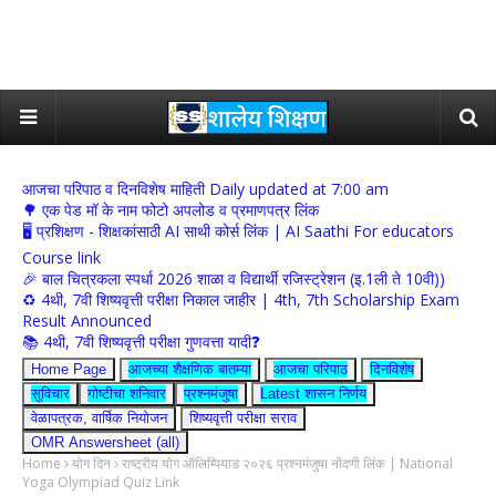
आजचा परिपाठ व दिनविशेष माहिती Daily updated at 7:00 am
🌳 एक पेड मॉ के नाम फोटो अपलोड व प्रमाणपत्र लिंक
🖥 प्रशिक्षण - शिक्षकांसाठी AI साथी कोर्स लिंक | AI Saathi For educators
Course link
🎉 बाल चित्रकला स्पर्धा 2026 शाळा व विद्यार्थी रजिस्ट्रेशन (इ.1ली ते 10वी))
♻️ 4थी, 7वी शिष्यवृत्ती परीक्षा निकाल जाहीर | 4th, 7th Scholarship Exam
Result Announced
📚 4थी, 7वी शिष्यवृत्ती परीक्षा गुणवत्ता यादी❓
Home Page
आजच्या शैक्षणिक बातम्या
आजचा परिपाठ
दिनविशेष
सुविचार
गोष्टीचा शनिवार
प्रश्नमंजुषा
Latest शासन निर्णय
वेळापत्रक, वार्षिक नियोजन
शिष्यवृत्ती परीक्षा सराव
OMR Answersheet (all)
Home
योग दिन
राष्ट्रीय योग ऑलिम्पियाड २०२६ प्रश्नमंजुषा नोंदणी लिंक | National
Yoga Olympiad Quiz Link