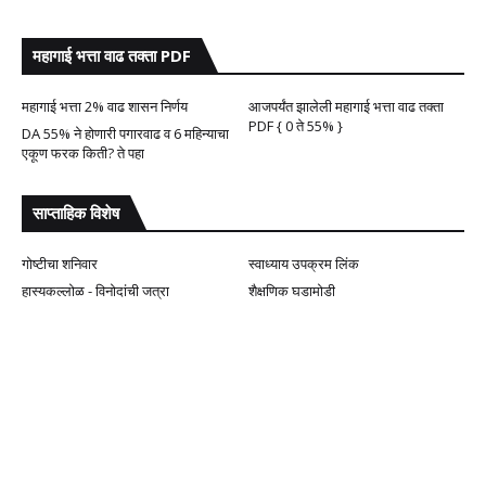
महागाई भत्ता वाढ तक्ता PDF
महागाई भत्ता 2% वाढ शासन निर्णय
आजपर्यंत झालेली महागाई भत्ता वाढ तक्ता
PDF { 0 ते 55% }
DA 55% ने होणारी पगारवाढ व 6 महिन्याचा
एकूण फरक किती? ते पहा
साप्ताहिक विशेष
गोष्टीचा शनिवार
स्वाध्याय उपक्रम लिंक
हास्यकल्लोळ - विनोदांची जत्रा
शैक्षणिक घडामोडी