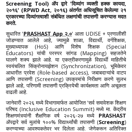
Screening Tool) ॲप द्वारे 'दिव्यांग व्यक्ती हक्क कायदा,
२०१६' (RPWD Act, २०१६) अंतर्गत अधिसूचित केलेल्या २१
प्रकारच्या दिव्यांगत्वाशी संबंधित लक्षणांची तपासणी करण्यास मदत
करते.
सुधारित '
PRASHAST App २.०
' आता UDISE + प्रणालीशी
जोडण्यात आलेले आहे, ज्यामुळे शाळा, विद्यार्थी, वर्गशिक्षक,
मुख्याध्यापक (HoS) आणि विशेष शिक्षक (Special
Educators) यांची परस्पर सांगड (Mapping) सहजतेने
घालणे शक्य झाले आहे. या एकत्रीकरणामुळे विद्यार्थी माहितीचे
स्वयंचलित सिंक्रोनायझेशन (Synchronization), भूमिकेवर
आधारीत प्रवेश (Role-based access), जबाबदाऱ्यांचे वाटप
आणि तपासणी (Screening) उपक्रमांचे निरीक्षण करणे सुलभ
झाले आहे, परिणामी तपासणी प्रक्रियेची कार्यक्षमता आणि अचूकता
वाढली आहे.
जानेवारी २०२६ मध्ये विभागामार्फत आयोजित 'सर्व समावेशक शिक्षण
परिषद (Inclusive Education Summit) मध्ये मा. केंद्रीय
शिक्षणमंत्र्यांनी शैक्षणिक वर्ष २०२६-२७ मध्ये
PRASHAST
ॲपद्वारे सर्व मुलांचे १००% विद्यार्थ्यांची तपासणी (
Screening
)
करण्याच्या आवश्यकतेवर भर दिलेला आहे. जेणेकरून अतिरिक्त