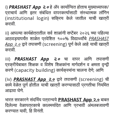
i)
PRASHAST App २.०
हे ॲप कार्यान्वित होताच मुख्याध्यापक/
प्राचार्य आणि इतर संबंधित वापरकर्त्यासाठी संस्थात्मक लॉगिन
(institutional login) सक्रिय केले जातील याची खात्री
करावी.
ii) आपल्या कार्यक्षेत्रातील सर्व शाळांनी सप्टेंबर २०२६ च्या पहिल्या
आठवड्यापर्यंत शाळेत प्रवेशित १००% विद्यार्थ्यांचे
PRASHAST
App २.०
द्वारे तपासणी (screening) पूर्ण केले आहे याची खात्री
करावी.
iii)
PRASHAST App २.०
चा वापर आणि तपासणी
प्रक्रीयेबाबत शिक्षक व विशेष शिक्षकांना मार्गदर्शन व क्षमता वृन्द्वी
करणे (capacity building) कार्यक्रमांना चालना देणे; आणि
(iv)
PRASHAST App २.०
द्वारे तपासणी (screening) ची
कामे वेळेत पूर्ण होतील याची खात्री करण्यासाठी प्रगतीचा नियमित
आढावा घेणे.
भारत सरकारने संदर्भिय पत्रान्वये
PRASHAST App २.०
बाबत
दिलेल्या वेळापत्रकाचे कालमर्यादेत आणि प्रभावी अंमलबजावणी
करण्यात यावी, हि विनंती.