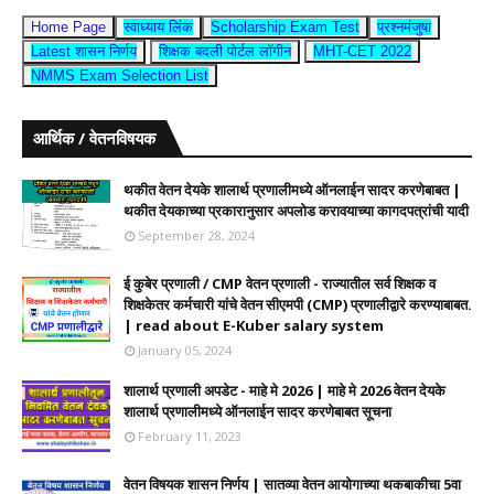
Home Page
स्वाध्याय लिंक
Scholarship Exam Test
प्रश्नमंजुषा
Latest शासन निर्णय
शिक्षक बदली पोर्टल लॉगीन
MHT-CET 2022
NMMS Exam Selection List
आर्थिक / वेतनविषयक
थकीत वेतन देयके शालार्थ प्रणालीमध्ये ऑनलाईन सादर करणेबाबत |
थकीत देयकाच्या प्रकारानुसार अपलोड करावयाच्या कागदपत्रांची यादी
September 28, 2024
ई कुबेर प्रणाली / CMP वेतन प्रणाली - राज्यातील सर्व शिक्षक व
शिक्षकेतर कर्मचारी यांचे वेतन सीएमपी (CMP) प्रणालीद्वारे करण्याबाबत.
| read about E-Kuber salary system
January 05, 2024
शालार्थ प्रणाली अपडेट - माहे मे 2026 | माहे मे 2026 वेतन देयके
शालार्थ प्रणालीमध्ये ऑनलाईन सादर करणेबाबत सूचना
February 11, 2023
वेतन विषयक शासन निर्णय | सातव्या वेतन आयोगाच्या थकबाकीचा 5वा