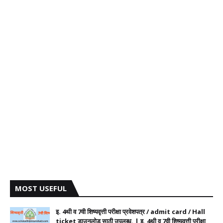
MOST USEFUL
इ. 4थी व 7वी शिष्यवृत्ती परीक्षा प्रवेशपत्र / admit card / Hall
ticket डाउनलोड साठी उपलब्ध. | इ. 4थी व 7वी शिष्यवृत्ती परीक्षा