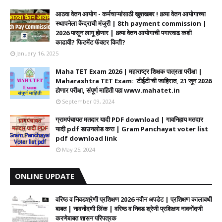
आठवा वेतन आयोग - कर्मचाऱ्यांसाठी खुशखबर ! 8व्या वेतन आयोगाच्या
स्थापनेला केंद्राची मंजुरी | 8th payment commission |
2026 पासून लागू होणार | 8व्या वेतन आयोगाची पगारवाढ कशी
काढावी? फिटमेंट फॅक्टर किती?
January 16, 2025
Maha TET Exam 2026 | महाराष्ट्र शिक्षक पात्रता परीक्षा |
Maharashtra TET Exam: 'टीईटी'ची जाहिरात, 21 जून 2026
होणार परीक्षा, संपूर्ण माहिती पहा www.mahatet.in
September 09, 2024
ग्रामपंचायत मतदार यादी PDF download | गावनिहाय मतदार
यादी pdf डाउनलोड करा | Gram Panchayat voter list
pdf download link
May 25, 2024
ONLINE UPDATE
वरिष्ठ व निवडश्रेणी प्रशिक्षण 2026 नवीन अपडेट | प्रशिक्षण कालावधी‌
बाबत | नावनोंदणी लिंक | वरिष्ठ व निवड श्रेणी प्रशिक्षण नावनोंदणी
करणेबाबत शासन परिपत्रक