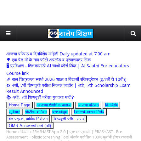
आजचा परिपाठ व दिनविशेष माहिती Daily updated at 7:00 am
🌳 एक पेड मॉ के नाम फोटो अपलोड व प्रमाणपत्र लिंक
🖥 प्रशिक्षण - शिक्षकांसाठी AI साथी कोर्स लिंक | AI Saathi For educators
Course link
🎉 बाल चित्रकला स्पर्धा 2026 शाळा व विद्यार्थी रजिस्ट्रेशन (इ.1ली ते 10वी))
♻️ 4थी, 7वी शिष्यवृत्ती परीक्षा निकाल जाहीर | 4th, 7th Scholarship Exam
Result Announced
📚 4थी, 7वी शिष्यवृत्ती परीक्षा गुणवत्ता यादी❓
Home Page
आजच्या शैक्षणिक बातम्या
आजचा परिपाठ
दिनविशेष
सुविचार
गोष्टीचा शनिवार
प्रश्नमंजुषा
Latest शासन निर्णय
वेळापत्रक, वार्षिक नियोजन
शिष्यवृत्ती परीक्षा सराव
OMR Answersheet (all)
Home
दिव्यांग
PRASHAST App 2.0 | प्रशस्त प्रणाली | PRASHAST - Pre-
Assessment Holistic Screening Tool अंतर्गत प्रवेशित 100% मुलांची होणार तपासणी