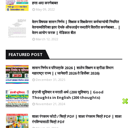
हप्ता अदा करणेबाबत
May 09, 2022
वेतन विषयक शासन निर्णय | शिक्षक व शिक्षकेत्तर कर्मचाऱ्यांची नियमित
वेतनाव्यतिरिक्त इतर देयके ऑफलाईन पध्दतीने वितरीत करणेबाबत... |
वेतन आयोग फरक | मेडिकल बील
March 12, 2022
FEATURED POST
शासन निर्णय व परिपत्रके 2026 | शालेय शिक्षण व क्रीडा विभाग
महाराष्ट्र राज्य | ( जानेवारी 2026 ते डिसेंबर 2026)
December 31, 2025
इंग्रजी सुविचार व मराठी अर्थ (200 सुविचार) | Good
Thoughts in English (200 thoughts)
November 21, 2024
शाळा रंगकाम फोटो / चित्रे PDF | शाळा रंगकाम चित्रे PDF | शाळा
रंगविण्यासाठी चित्रे PDF