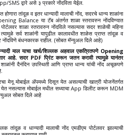
/SMS द्वारे असे ३ प्रकारे नोंदविता येईल.
्त होणारा तांदूळ व इतर धान्यादी मालाची नोंद, सदरचे धान्य शाळांना
pening Balance या टॅब अंतर्गत शाळा स्तरावरुन नोंदविण्यात
ीएम पोर्टलवर शाळा स्तरावरुन नोंदविले नसल्यास सदर शाळेची महिना
ामुळे सर्व शाळांनी यापुढील कालावधीत शाळेस प्राप्त तांदूळ व
र नोंदविणे बंधनकारक राहील. (सोबत मॅन्युअल दिले आहे)
 व धान्यादी माल याचा खर्च/शिल्लक अहवाल एकत्रितपणे Opening
ार आहे. सदर PDF प्रिंट करून जतन करावी त्यामुळे यानंतर
व शाळांनी दैनंदिन उपस्थिती आणि प्राप्त धान्य यांची नोंद अचूकपणे
े.
दरचा मेनू मोबाईल ॲपमध्ये दिसून येत असल्याची खात्री योजनेंतर्गत
दिसून येत नसल्यास मोबाईल मधील सध्याचा App डिलीट करून MDM
न्युअल सोबत दिले आहे
ल्लक तांदूळ व धान्यादी मालाची नोंद एमडीएम पोर्टलवर झाल्याची
 स्तरावरुन करण्यात यावी.