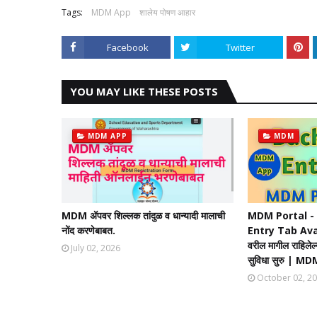
Tags:
MDM App
शालेय पोषण आहार
Facebook
Twitter
YOU MAY LIKE THESE POSTS
MDM APP
MDM
MDM ॲपवर शिल्लक तांदुळ व धान्यादी मालाची
MDM Portal 
नोंद करणेबाबत.
Entry Tab Ava
वरील मागील राहिलेल्
July 02, 2026
सुविधा सुरु | 
October 02, 2