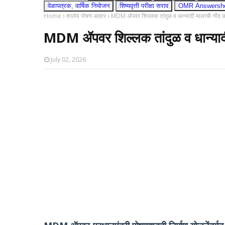
वेळापत्रक, वार्षिक नियोजन
शिष्यवृत्ती परीक्षा सराव
OMR Answershee
Home
शालेय पोषण आहार
MDM ॲपवर शिल्लक तांदुळ व धान्यादी मालाची नोंद 
MDM ॲपवर शिल्लक तांदुळ व धान्यादी
July 02, 2026