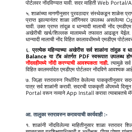
पोर्टलवर नोंदविण्यात यावी. सदर माहिती Web Portal/App
५. शाळांच्या मागणीनुसार पुरवठादार संस्थेकडून शाळेस प्राप
प्राप्त झाल्यानंतर शाळा लॉगिनवर उपलब्ध असलेल्या O
यावी. उक्त प्राप्त तांदूळ व धान्यादी मालाची नोंद एमड
अखेरीची खर्च/शिल्लक मालामध्ये तफावत आढळून येईल. त्य
धान्यादी मालाची नोंद विहित कालावधीमध्ये एमडीएम पोर्टलव
६.
प्रत्येक महिन्याच्या अखेरीस सर्व शाळांना तांदुळ
Balance या टॅब अंतर्गत PDF स्वरूपात उपलब्ध होण
नोंदवहीमध्ये नोंदी करण्याची आवश्यकता नाही
.
त्यामुळे सर्
विहित कालमर्यादेत एमडीएम पोर्टलवर नोंदविणे आवश्यक आह
७. जिल्हा स्तरावरुन निर्धारित केलेल्या पाककृतीनुसार स
पात्र सर्व शाळांनी करावी. सदरची पाककृती ॲपमध्ये 
Portal वरून नव्याने App Install करावा त्याबाबतचे मॅ
आ. तालुका स्तरावरुन करावयाची कार्यवाही :-
१. शाळांनी नोंदविलेल्या माहितीनुसार शाळा स्तरावर शि
खातरजमा गटशिक्षणाधिकारी व अधीक्षक, पीएम पोषण यांच्या