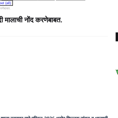
t (all)
करणेबाबत.
 मालाची नोंद करणेबाबत.