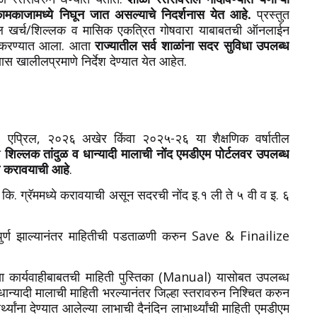
कामकाजामध्ये निघून जात असल्याचे निदर्शनास येत आहे.
प्रस्तुत
ी माल खर्च/शिल्लक व मासिक एकत्रित गोषवारा याबाबतची ऑनलाईन
ास करण्यात आला. आता
राज्यातील सर्व शाळांना सदर सुविधा उपलब्ध
ास खालीलप्रमाणे निर्देश देण्यात येत आहेत.
३० एप्रिल, २०२६ अखेर किंवा २०२५-२६ या शैक्षणिक वर्षातील
ा
शिल्लक तांदुळ व धान्यादी मालाची नोंद एमडीएम पोर्टलवर उपलब्ध
त करावयाची आहे
.
 कि. ग्रॅममध्ये करावयाची असून सदरची नोंद इ.१ ली ते ५ वी व इ. ६
द पुर्ण झाल्यानंतर माहितीची पडताळणी करुन Save & Finailize
या कार्यवाहीबाबतची माहिती पुस्तिका (Manual) यासोबत उपलब्ध
ान्यादी मालाची माहिती भरल्यानंतर जिल्हा स्तरावरुन निश्चित करुन
्यांना देण्यात आलेल्या लाभाची दैनंदिन लाभार्थ्यांची माहिती एमडीएम