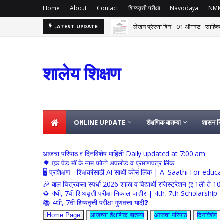
Home
About
Contact
शिष्यवृत्ती परीक्षा
Navodaya
NM
लेखन प्रेरणा दिन - 01 ऑगस्ट - साहित
LATEST UPDATE
Committee for Centralized Kitchen S
शालेय पोषण आहार
शालेय शिक्षण
ONLINE UPDATE
शैक्षणिक बातम्या
शासन नि
आजचा परिपाठ व दिनविशेष माहिती Daily updated at 7:00 am
🌳 एक पेड मॉ के नाम फोटो अपलोड व प्रमाणपत्र लिंक
🖥 प्रशिक्षण - शिक्षकांसाठी AI साथी कोर्स लिंक | AI Saathi For ed
🎉 बाल चित्रकला स्पर्धा 2026 शाळा व विद्यार्थी रजिस्ट्रेशन (इ.1ली ते 1
♻️ 4थी, 7वी शिष्यवृत्ती परीक्षा निकाल जाहीर | 4th, 7th Schola
📚 4थी, 7वी शिष्यवृत्ती परीक्षा गुणवत्ता यादी❓
Home Page
आजच्या शैक्षणिक बातम्या
आजचा परिपाठ
दिनविशेष