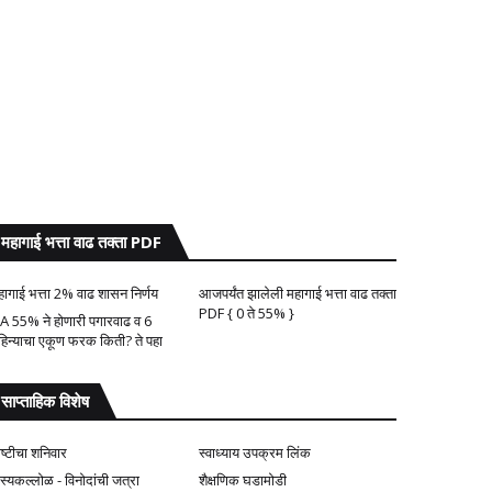
महागाई भत्ता वाढ तक्ता PDF
हागाई भत्ता 2% वाढ शासन निर्णय
आजपर्यंत झालेली महागाई भत्ता वाढ तक्ता
PDF { 0 ते 55% }
A 55% ने होणारी पगारवाढ व 6
हिन्याचा एकूण फरक किती? ते पहा
साप्ताहिक विशेष
ोष्टीचा शनिवार
स्वाध्याय उपक्रम लिंक
ास्यकल्लोळ - विनोदांची जत्रा
शैक्षणिक घडामोडी