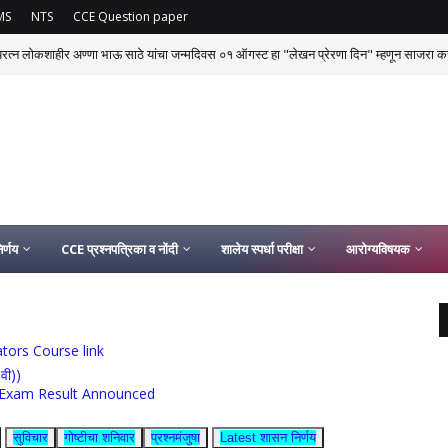
MS
NTS
CCE Question paper
्यरत्न लोकशाहीर अण्णा भाऊ साठे यांचा जन्मदिवस ०१ ऑगस्ट हा "लेखन प्रेरणा दिन" म्हणून साजरा क
ystem | प्रधानमंत्री पोषण शक्ती निर्माण योजनेंतर्गत केंद्रीय स्वयंपाकगृह प्रणालीसंदर्भात सच
र्णय
CCE प्रश्नपत्रिका व नोंदी
शालेय स्पर्धा परीक्षा
आरोग्यविषयक
ucators Course link
0वी))
rship Exam Result Announced
सुविचार
गोष्टीचा शनिवार
प्रश्नमंजुषा
Latest शासन निर्णय