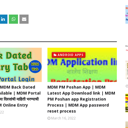
ANDROID APPS
- MDM Back Dated
MDM PM Poshan App | MDM
ilable | MDM Portal
Latest App Download link | MDM
या दिवसांची माहिती भरण्याची
PM Poshan app Registration
MDM Online Entry
Process | MDM App password
reset process
022
March 16, 2022