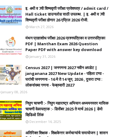
इ. 4थी व 7वी शिष्यवृत्ती परीक्षा प्रवेशपत्र / admit card /
Hall ticket डाउनलोड साठी उपलब्ध. | इ. 4थी व 7वी
शिष्यवृत्ती परीक्षा होणार 26 एप्रिल 2026 रोजी.
March 27, 2026
मंथन प्रज्ञाशोध परीक्षा 2026 प्रश्नपत्रिका व उत्तरपत्रिका
PDF | Manthan Exam 2026 Question
Paper PDF with answer key download
January 31, 2026
Census 2027 | जनगणना 2027 नवीन अपडेट |
janganana 2027 New Update - पहिला टप्पा -
घरांची जनगणना - 16 मे ते 14 जून, 2026 , दुसरा टप्पा :
लोकसंख्या गणना - फेब्रुवारी 2027
January 08, 2026
निपुण चाचणी :- निपुण महाराष्ट्र अभियान अध्ययनस्तर मासिक
चाचणी वेळापत्रक :- डिसेंबर 2025 ते मार्च 2026 | डेमो
व्हिडिओ लिंक
December 14, 2025
अतिरिक्त शिक्षक - शिक्षकेत्तर कर्मचाऱ्यांचे समायोजन | शासन