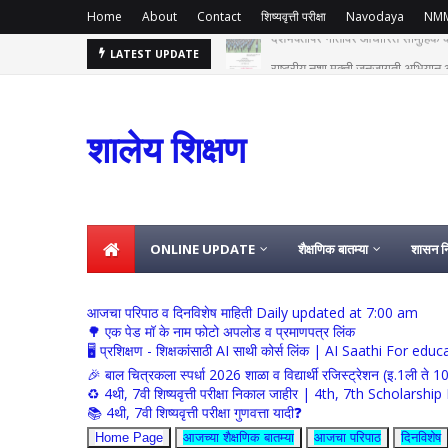
Home
About
Contact
शिष्यवृत्ती परीक्षा
Navodaya
NM
राष्ट्रीय नशा मुक्ती जनजागृती अभियान आ
LATEST UPDATE
शालेय शिक्षण
ONLINE UPDATE
शैक्षणिक बातम्या
शासन नि
आजचा परिपाठ व दिनविशेष माहिती Daily updated at 7:00 am
🌳 एक पेड मॉ के नाम फोटो अपलोड व प्रमाणपत्र लिंक
🖥 प्रशिक्षण - शिक्षकांसाठी AI साथी कोर्स लिंक | AI Saathi For ed
🎉 बाल चित्रकला स्पर्धा 2026 शाळा व विद्यार्थी रजिस्ट्रेशन (इ.1ली ते 1
♻️ 4थी, 7वी शिष्यवृत्ती परीक्षा निकाल जाहीर | 4th, 7th Schola
📚 4थी, 7वी शिष्यवृत्ती परीक्षा गुणवत्ता यादी❓
Home Page
आजच्या शैक्षणिक बातम्या
आजचा परिपाठ
दिनविशेष