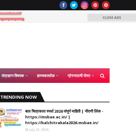
नशा मुक्त भारत
CLOSE ADS
समग्र शिक्षा अंतर्
कंत्राटी शिक्ष
2026
तंत्रज्ञान विषयक
हास्यकल्लोळ
प्रेरणादायी पोस्ट
TRENDING NOW
बाल चित्रकला स्पर्धा 2026 संपूर्ण माहिती | नोंदणी लिंक -
https://msbae.ac.in/ |
https://balchitrakala2026.msbae.in/
July 22, 2026