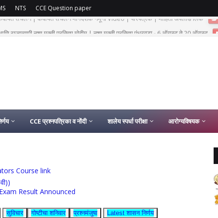
MS
NTS
CCE Question paper
णि राज्यव्यापी नशा मुक्ती प्रतिज्ञा मोहीम | नशा मुक्ती प्रतिज्ञा पंधरवडा - 6 ऑगस्ट ते 20 ऑगस्ट
र्णय
CCE प्रश्नपत्रिका व नोंदी
शालेय स्पर्धा परीक्षा
आरोग्यविषयक
ucators Course link
0वी))
rship Exam Result Announced
सुविचार
गोष्टीचा शनिवार
प्रश्नमंजुषा
Latest शासन निर्णय