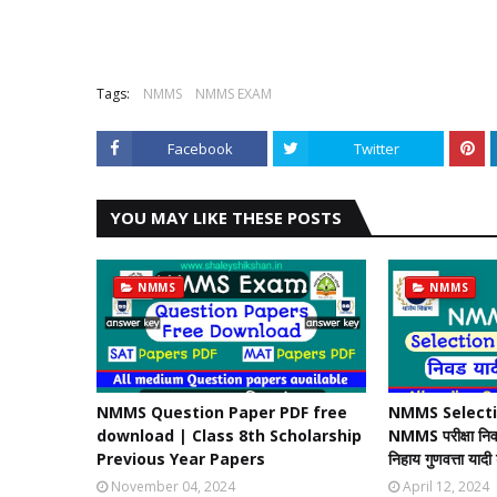
Tags:
NMMS
NMMS EXAM
Facebook
Twitter
YOU MAY LIKE THESE POSTS
NMMS
NMMS
NMMS Question Paper PDF free
NMMS Selectio
download | Class 8th Scholarship
NMMS परीक्षा निवड
Previous Year Papers
निहाय गुणवत्ता याद
November 04, 2024
April 12, 2024