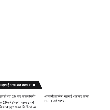
महागाई भत्ता वाढ तक्ता PDF
हागाई भत्ता 2% वाढ शासन निर्णय
आजपर्यंत झालेली महागाई भत्ता वाढ तक्ता
PDF { 0 ते 55% }
A 55% ने होणारी पगारवाढ व 6
हिन्याचा एकूण फरक किती? ते पहा