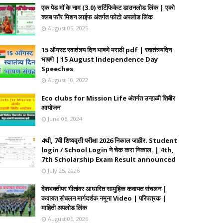
एक पेड मॉ के नाम (3.0) सर्टिफिकेट डाउनलोड लिंक | एको
क्लब फॉर मिशन लाईफ अंतर्गत फोटो अपलोड लिंक
August 05, 2025
15 ऑगस्ट स्वातंत्र्य दिन भाषणे मराठी pdf | स्वातंत्र्यदिन
भाषणे | 15 August Independence Day
Speeches
August 10, 2022
Eco clubs for Mission Life अंतर्गत उन्हाळी शिबीर
आयोजन
June 06, 2024
4थी, 7वी शिष्यवृत्ती परीक्षा 2026 निकाल जाहीर. Student
login / School Login ने चेक करा निकाल. | 4th,
7th Scholarship Exam Result announced
July 25, 2026
देशभक्तीपर गीतांवर आधारित सामुहिक कवायत संचलन |
कवायत संचलन मार्गदर्शक नमूना Video | परिपत्रक |
माहिती अपलोड लिंक
August 06, 2026