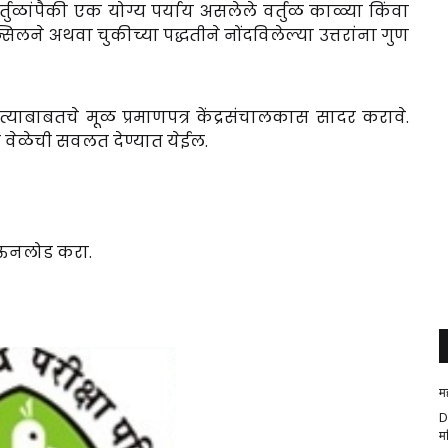
र वर्तुळांपैकी एक योग्य पर्याय असलेले वर्तुळ काळ्या किंवा
लने अथवा चुकीच्या पद्धतीने नोंदविलेल्या उत्तरांना गुण
े त्याबाबतचे मूळ प्रमाणपत्र केंद्रसंचालकास सादर करावे.
दा वेळेची सवलत देण्यात येईल.
डाऊनलोड करा.
म
D
म