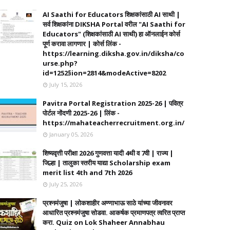
AI Saathi for Educators शिक्षकांसाठी AI साथी |
सर्व शिक्षकांना DIKSHA Portal वरील "AI Saathi for
Educators" (शिक्षकांसाठी AI साथी) हा ऑनलाईन कोर्स
पूर्ण करावा लागणार | कोर्स लिंक -
https://learning.diksha.gov.in/diksha/co
urse.php?
id=1252§ion=2814&modeActive=8202
July 15, 2026
Pavitra Portal Registration 2025-26 | पवित्र
पोर्टल नोंदणी 2025-26 | लिंक -
https://mahateacherrecruitment.org.in/
January 05, 2026
शिष्यवृत्ती परीक्षा 2026 गुणवत्ता यादी 4थी व 7वी | राज्य |
जिल्हा | तालुका स्तरीय याद्या Scholarship exam
merit list 4th and 7th 2026
July 25, 2026
प्रश्नमंजुषा | लोकशाहीर अण्णाभाऊ साठे यांच्या जीवनावर
आधारित प्रश्नमंजुषा सोडवा. आकर्षक प्रमाणपत्र त्वरित प्राप्त
करा. Quiz on Lok Shaheer Annabhau