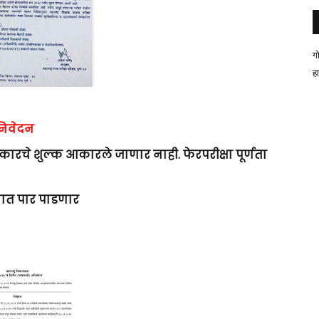
ग
ह
 निवेदन
रकारचे शुल्क आकारले जाणार नाही. फेरपरीक्षा पूर्णता
रणात पार पाडणार