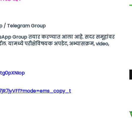
up / Telegram Group
WhatsApp Group तयार करण्यात आला आहे. सदर समूहांवर
ेईल. यामध्ये परीक्षेविषयक अपडेट, अभ्यासक्रम, video,
Ptg0pXNIop
D7jR7jyVFf?mode=ems_copy_t