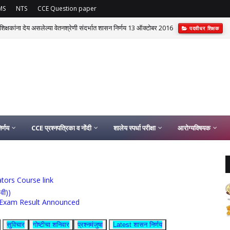
MS
NTS
CCE Question paper
र शिक्षकांना देय असलेल्या वेतनश्रेणी संदर्भात शासन निर्णय 13 ऑक्टोबर 2016
पदवीधर शिक्षक
र्णय
CCE प्रश्नपत्रिका व नोंदी
शालेय स्पर्धा परीक्षा
आरोग्यविषयक
ucators Course link
0वी))
rship Exam Result Announced
सुविचार
गोष्टीचा शनिवार
प्रश्नमंजुषा
Latest शासन निर्णय