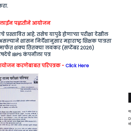
 करा.
 ऑनलाईन पद्धतीने आयोजन
 प्रस्तावित आहे. तसेच यापुढे होणाऱ्या परीक्षा देखील
याने शासन निर्देशानुसार महाराष्ट्र शिक्षक पात्रता
ेमार्फत शक्य तितक्या लवकर (सप्टेंबर २०२६)
िषदेचे IBPS कंपनीला पत्र
ने आयोजन करणेबाबत परिपत्रक -
Click Here
म
D
म