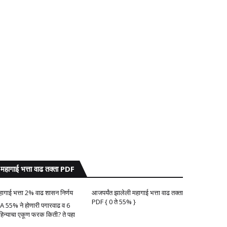
महागाई भत्ता वाढ तक्ता PDF
हागाई भत्ता 2% वाढ शासन निर्णय
आजपर्यंत झालेली महागाई भत्ता वाढ तक्ता
PDF { 0 ते 55% }
A 55% ने होणारी पगारवाढ व 6
हिन्याचा एकूण फरक किती? ते पहा