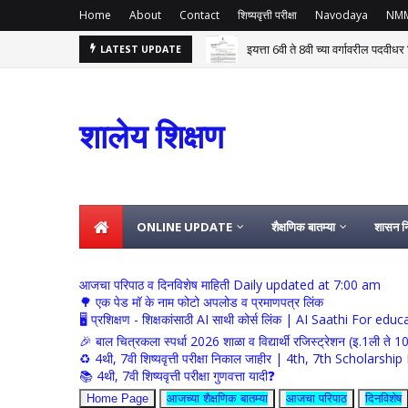
Home
About
Contact
शिष्यवृत्ती परीक्षा
Navodaya
NM
इयत्ता 6वी ते 8वी च्या वर्गावरील पदवीध
LATEST UPDATE
 त्यावर नियुक्ती देणेबाबत शासन निर्णय 04 ऑगस्ट
शालेय शिक्षण
ONLINE UPDATE
शैक्षणिक बातम्या
शासन नि
आजचा परिपाठ व दिनविशेष माहिती Daily updated at 7:00 am
🌳 एक पेड मॉ के नाम फोटो अपलोड व प्रमाणपत्र लिंक
🖥 प्रशिक्षण - शिक्षकांसाठी AI साथी कोर्स लिंक | AI Saathi For ed
🎉 बाल चित्रकला स्पर्धा 2026 शाळा व विद्यार्थी रजिस्ट्रेशन (इ.1ली ते 1
♻️ 4थी, 7वी शिष्यवृत्ती परीक्षा निकाल जाहीर | 4th, 7th Schola
📚 4थी, 7वी शिष्यवृत्ती परीक्षा गुणवत्ता यादी❓
Home Page
आजच्या शैक्षणिक बातम्या
आजचा परिपाठ
दिनविशेष