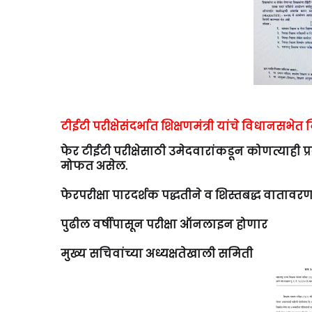
टीईटी परीक्षेसंदर्भात शिक्षणमंत्री यांचे विधानसभेत
फेर टीईटी परीक्षेसाठी उमेदवारांकडून कोणत्याही प्
मोफत असेल.
फेरपरीक्षा पारदर्शक पद्धतीने व शिस्तबद्ध वाताव
पुढील वर्षीपासून परीक्षा ऑनलाइन होणार
मुख्य सचिवांच्या अध्यक्षतेखाली समिती