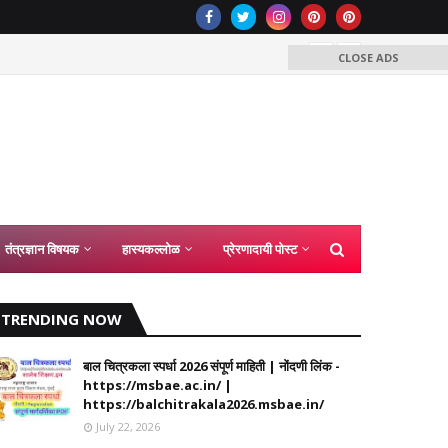
विनाअनुम
CLOSE ADS
तंत्रज्ञान विषयक
हास्यकल्लोळ
प्रेरणादायी पोस्ट
TRENDING NOW
बाल चित्रकला स्पर्धा 2026 संपूर्ण माहिती | नोंदणी लिंक -
https://msbae.ac.in/ |
https://balchitrakala2026.msbae.in/
July 22, 2026