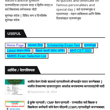
संकलित व आकारिक मूल्यमापन
All quizzes and certificate on
प्रश्नपत्रिका (प्रथम सत्र व द्वितीय सत्र) व
famous personalities and
सर्व विषयांच्या वर्णनात्मक नोंदी
special day | सर्व प्रश्नमंजुषा व
प्रमाणपत्र - महान व्यक्तिमत्व आणि विशेष
शुभेच्छा संदेश | विविध सण व दिनविशेष
दिवसांबद्दल प्रश्नमंजुषा
शुभेच्छा संदेश
USEFUL
Home Page
स्वाध्याय लिंक
Scholarship Exam Test
प्रश्नमंजुषा
Latest शासन निर्णय
शिक्षक बदली पोर्टल लॉगीन
MHT-CET 2022
NMMS Exam Selection List
आर्थिक / वेतनविषयक
थकीत वेतन देयके शालार्थ प्रणालीमध्ये ऑनलाईन सादर करणेबाबत |
थकीत देयकाच्या प्रकारानुसार अपलोड करावयाच्या कागदपत्रांची यादी
September 28, 2024
ई कुबेर प्रणाली / CMP वेतन प्रणाली - राज्यातील सर्व शिक्षक व
शिक्षकेतर कर्मचारी यांचे वेतन सीएमपी (CMP) प्रणालीद्वारे करण्याबाबत.