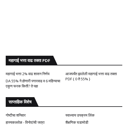
महागाई भत्ता वाढ तक्ता PDF
महागाई भत्ता 2% वाढ शासन निर्णय
आजपर्यंत झालेली महागाई भत्ता वाढ तक्ता
PDF { 0 ते 55% }
DA 55% ने होणारी पगारवाढ व 6 महिन्याचा
एकूण फरक किती? ते पहा
साप्ताहिक विशेष
गोष्टीचा शनिवार
स्वाध्याय उपक्रम लिंक
हास्यकल्लोळ - विनोदांची जत्रा
शैक्षणिक घडामोडी