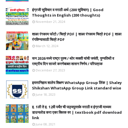
इंग्रजी सुविचार व मराठी अर्थ (200 सुविचार) | Good
Thoughts in English (200 thoughts)
November 21, 2024
शाळा रंगकाम फोटो / चित्रे PDF | शाळा रंगकाम चित्रे PDF | शाळा
रंगविण्यासाठी चित्रे PDF
March 12, 2024
सन 2026 मध्ये राष्ट्र पुरुष / थोर व्यक्ती यांची जयंती, पुण्यतिथी व
राष्ट्रीय दिन साजरे करणेबाबत शासन निर्णय / परिपत्रक
December 27, 2023
इयत्तानिहाय शालेय शिक्षण WhatsApp Group लिंक | Shaley
Shikshan WhatsApp Group Link standard wise
June 18, 2023
इ. 1ली ते इ. 12वी पर्यंत ची पाठ्यपुस्तके मराठी व इंग्रजी माध्यम
डाउनलोड करा एका क्लिक वर | textbook pdf download
link
June 08, 2021