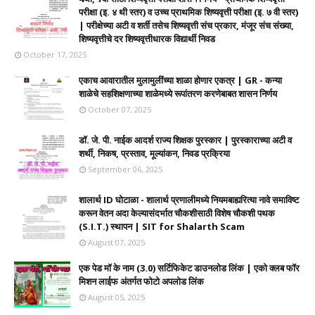
परीक्षा (इ. ४ थी स्तर) व उच्च प्राथमिक शिष्यवृत्ती परीक्षा (इ. ७ वी स्तर)
| परीक्षेच्या अटी व शर्ती तसेच शिष्यवृत्ती संच प्रकार, मंजूर संच संख्या,
शिष्यवृत्तीचे दर शिष्यवृत्तीधारक विद्यार्थी निवड
October 17, 2025
एकाच आवारातील मुलामुलींच्या शाळा होणार एकत्र | GR - कन्या
शाळेचे सहशिक्षणाच्या शाळेमध्ये रूपांतरण करणेबाबत शासन निर्णय
October 07, 2025
डॉ. जे. पी. नाईक आदर्श राज्य शिक्षक पुरस्कार | पुरस्काराच्या अटी व
शर्थी, निकष, प्रस्ताव, मूल्यांकन, निवड प्रक्रिया
September 06, 2025
शालार्थ ID घोटाळा - शालार्थ प्रणालीमध्ये नियमबाह्यरित्या नावे समाविष्ट
करून वेतन अदा केल्यासंदर्भात चौकशीसाठी विशेष चौकशी पथक
(S.I.T.) स्थापन | SIT for Shalarth Scam
August 07, 2025
एक पेड मॉ के नाम (3.0) सर्टिफिकेट डाउनलोड लिंक | एको क्लब फॉर
मिशन लाईफ अंतर्गत फोटो अपलोड लिंक
August 05, 2025