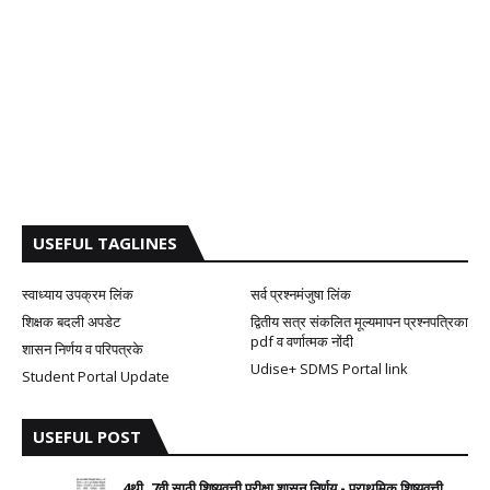
USEFUL TAGLINES
स्वाध्याय उपक्रम लिंक
सर्व प्रश्नमंजुषा लिंक
शिक्षक बदली अपडेट
द्वितीय सत्र संकलित मूल्यमापन प्रश्नपत्रिका
pdf व वर्णात्मक नोंदी
शासन निर्णय व परिपत्रके
Udise+ SDMS Portal link
Student Portal Update
USEFUL POST
4थी, 7वी साठी शिष्यवृत्ती परीक्षा शासन निर्णय - प्राथमिक शिष्यवृत्ती