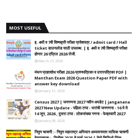
MOST USEFUL
इ. 4थी व 7वी शिष्यवृत्ती परीक्षा प्रवेशपत्र / admit card / Hall
ticket डाउनलोड साठी उपलब्ध. | इ. 4थी व 7वी शिष्यवृत्ती परीक्षा
होणार 26 एप्रिल 2026 रोजी.
March 27, 2026
मंथन प्रज्ञाशोध परीक्षा 2026 प्रश्नपत्रिका व उत्तरपत्रिका PDF |
Manthan Exam 2026 Question Paper PDF with
answer key download
January 31, 2026
Census 2027 | जनगणना 2027 नवीन अपडेट | janganana
2027 New Update - पहिला टप्पा - घरांची जनगणना - 16 मे ते
14 जून, 2026 , दुसरा टप्पा : लोकसंख्या गणना - फेब्रुवारी 2027
January 08, 2026
निपुण चाचणी :- निपुण महाराष्ट्र अभियान अध्ययनस्तर मासिक चाचणी
वेळापत्रक :- डिसेंबर 2025 ते मार्च 2026 | डेमो व्हिडिओ लिंक