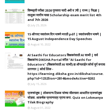
शिष्यवृत्ती परीक्षा 2026 गुणवत्ता यादी 4थी व 7वी | राज्य | जिल्हा |
तालुका स्तरीय याद्या Scholarship exam merit list 4th
and 7th 2026
July 25, 2026
15 ऑगस्ट स्वातंत्र्य दिन भाषणे मराठी pdf | स्वातंत्र्यदिन भाषणे |
15 August Independence Day Speeches
August 10, 2022
AI Saathi for Educators शिक्षकांसाठी AI साथी | सर्व
शिक्षकांना DIKSHA Portal वरील "AI Saathi for
Educators" (शिक्षकांसाठी AI साथी) हा ऑनलाईन कोर्स पूर्ण करावा
लागणार | कोर्स लिंक -
https://learning.diksha.gov.in/diksha/course.
php?id=1252§ion=2814&modeActive=8202
July 15, 2026
प्रश्नमंजुषा | लोकमान्य टिळक यांच्या जीवनावर आधारित प्रश्नमंजुषा
सोडवा. आकर्षक प्रमाणपत्र प्राप्त करा. Quiz on Lokmanya
Tilak Biography
August 01, 2022