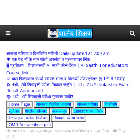
आजचा परिपाठ व दिनविशेष माहिती Daily updated at 7:00 am
🌳 एक पेड मॉ के नाम फोटो अपलोड व प्रमाणपत्र लिंक
🖥 प्रशिक्षण - शिक्षकांसाठी AI साथी कोर्स लिंक | AI Saathi For educators
Course link
🎉 बाल चित्रकला स्पर्धा 2026 शाळा व विद्यार्थी रजिस्ट्रेशन (इ.1ली ते 10वी))
♻️ 4थी, 7वी शिष्यवृत्ती परीक्षा निकाल जाहीर | 4th, 7th Scholarship Exam
Result Announced
📚 4थी, 7वी शिष्यवृत्ती परीक्षा गुणवत्ता यादी❓
Home Page
आजच्या शैक्षणिक बातम्या
आजचा परिपाठ
दिनविशेष
सुविचार
गोष्टीचा शनिवार
प्रश्नमंजुषा
Latest शासन निर्णय
वेळापत्रक, वार्षिक नियोजन
शिष्यवृत्ती परीक्षा सराव
OMR Answersheet (all)
Home
प्रश्नमंजुषा
प्रश्नमंजुषा - प्रजासत्ताक दिनानिमित्त प्रश्नमंजुषा Republic Day
Quiz