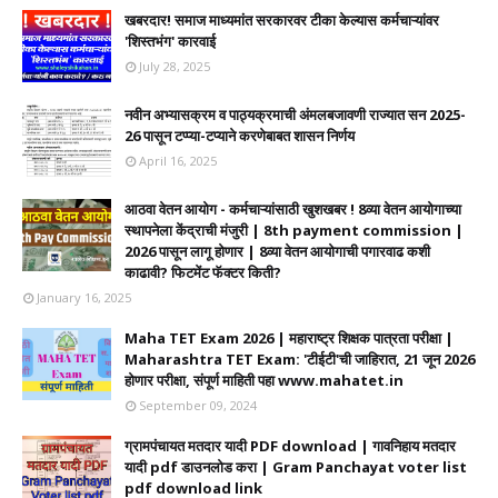
खबरदार! समाज माध्यमांत सरकारवर टीका केल्यास कर्मचाऱ्यांवर
'शिस्तभंग' कारवाई
July 28, 2025
नवीन अभ्यासक्रम व पाठ्यक्रमाची अंमलबजावणी राज्यात सन 2025-
26 पासून टप्प्या-टप्याने करणेबाबत शासन निर्णय
April 16, 2025
आठवा वेतन आयोग - कर्मचाऱ्यांसाठी खुशखबर ! 8व्या वेतन आयोगाच्या
स्थापनेला केंद्राची मंजुरी | 8th payment commission |
2026 पासून लागू होणार | 8व्या वेतन आयोगाची पगारवाढ कशी
काढावी? फिटमेंट फॅक्टर किती?
January 16, 2025
Maha TET Exam 2026 | महाराष्ट्र शिक्षक पात्रता परीक्षा |
Maharashtra TET Exam: 'टीईटी'ची जाहिरात, 21 जून 2026
होणार परीक्षा, संपूर्ण माहिती पहा www.mahatet.in
September 09, 2024
ग्रामपंचायत मतदार यादी PDF download | गावनिहाय मतदार
यादी pdf डाउनलोड करा | Gram Panchayat voter list
pdf download link