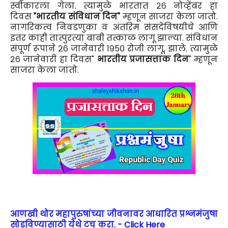
स्वीकारला गेला. त्यामुळे भारतात २६ नोव्हेंबर हा
दिवस
"भारतीय संविधान दिन"
म्हणून साजरा केला जातो.
नागरिकत्व निवडणुका व अंतरिम संसदेविषयीचे आणि
इतर काही तात्पुरत्या बाबी तत्काळ लागू झाल्या. संविधान
संपूर्ण रूपाने २६ जानेवारी १९५० रोजी लागू, झाले. त्यामुळे
२६ जानेवारी हा दिवस"
भारतीय प्रजासत्ताक दिन
" म्हणून
साजरा केला जातो.
आणखी थोर महापुरुषांच्या जीवनावर आधारित प्रश्नमंजुषा
सोडविण्यासाठी येथे टच करा. - Click Here