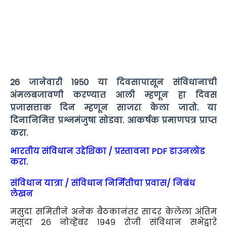
26 जानेवारी 1950 या दिवसापासून संविधानाची
अंमलबजावणी करण्यात आली म्हणून हा दिवस
प्रजासत्ताक दिन म्हणून साजरा केला जातो. या
दिनानिमित्त प्रश्नमंजुषा सोडवा. आकर्षक प्रमाणपत्र प्राप्त
करा.
भारतीय संविधान उद्देशिका / प्रस्तावना PDF डाउनलोड
करा.
संविधान यात्रा / संविधान निर्मितीचा प्रवास/ निबंध
लेखन
मसुदा समितीने अनेक बैठकानंतर सादर केलेला अंतिम
मसुदा २६ नोव्हेंबर १९४९ रोजी संविधान सभेद्वारे