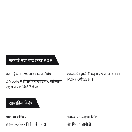
महागाई भत्ता वाढ तक्ता PDF
महागाई भत्ता 2% वाढ शासन निर्णय
आजपर्यंत झालेली महागाई भत्ता वाढ तक्ता
PDF { 0 ते 55% }
DA 55% ने होणारी पगारवाढ व 6 महिन्याचा
एकूण फरक किती? ते पहा
साप्ताहिक विशेष
गोष्टीचा शनिवार
स्वाध्याय उपक्रम लिंक
हास्यकल्लोळ - विनोदांची जत्रा
शैक्षणिक घडामोडी