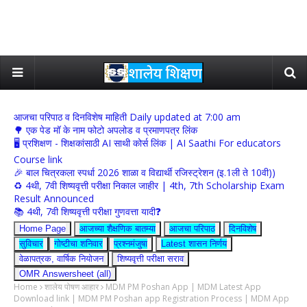
आजचा परिपाठ व दिनविशेष माहिती Daily updated at 7:00 am
🌳 एक पेड मॉ के नाम फोटो अपलोड व प्रमाणपत्र लिंक
🖥 प्रशिक्षण - शिक्षकांसाठी AI साथी कोर्स लिंक | AI Saathi For educators
Course link
🎉 बाल चित्रकला स्पर्धा 2026 शाळा व विद्यार्थी रजिस्ट्रेशन (इ.1ली ते 10वी))
♻️ 4थी, 7वी शिष्यवृत्ती परीक्षा निकाल जाहीर | 4th, 7th Scholarship Exam
Result Announced
📚 4थी, 7वी शिष्यवृत्ती परीक्षा गुणवत्ता यादी❓
Home Page
आजच्या शैक्षणिक बातम्या
आजचा परिपाठ
दिनविशेष
सुविचार
गोष्टीचा शनिवार
प्रश्नमंजुषा
Latest शासन निर्णय
वेळापत्रक, वार्षिक नियोजन
शिष्यवृत्ती परीक्षा सराव
OMR Answersheet (all)
Home
शालेय पोषण आहार
MDM PM Poshan App | MDM Latest App
Download link | MDM PM Poshan app Registration Process | MDM App