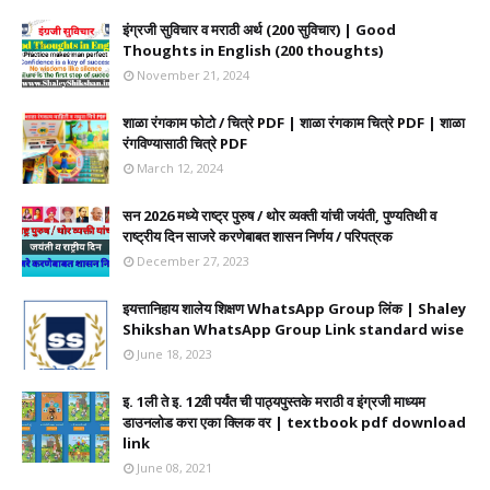
इंग्रजी सुविचार व मराठी अर्थ (200 सुविचार) | Good
Thoughts in English (200 thoughts)
November 21, 2024
शाळा रंगकाम फोटो / चित्रे PDF | शाळा रंगकाम चित्रे PDF | शाळा
रंगविण्यासाठी चित्रे PDF
March 12, 2024
सन 2026 मध्ये राष्ट्र पुरुष / थोर व्यक्ती यांची जयंती, पुण्यतिथी व
राष्ट्रीय दिन साजरे करणेबाबत शासन निर्णय / परिपत्रक
December 27, 2023
इयत्तानिहाय शालेय शिक्षण WhatsApp Group लिंक | Shaley
Shikshan WhatsApp Group Link standard wise
June 18, 2023
इ. 1ली ते इ. 12वी पर्यंत ची पाठ्यपुस्तके मराठी व इंग्रजी माध्यम
डाउनलोड करा एका क्लिक वर | textbook pdf download
link
June 08, 2021