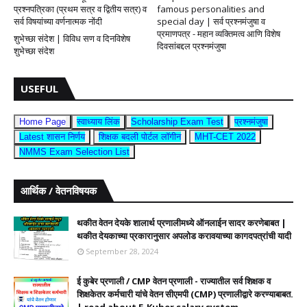
प्रश्नपत्रिका (प्रथम सत्र व द्वितीय सत्र) व
famous personalities and
सर्व विषयांच्या वर्णनात्मक नोंदी
special day | सर्व प्रश्नमंजुषा व
प्रमाणपत्र - महान व्यक्तिमत्व आणि विशेष
शुभेच्छा संदेश | विविध सण व दिनविशेष
दिवसांबद्दल प्रश्नमंजुषा
शुभेच्छा संदेश
USEFUL
Home Page
स्वाध्याय लिंक
Scholarship Exam Test
प्रश्नमंजुषा
Latest शासन निर्णय
शिक्षक बदली पोर्टल लॉगीन
MHT-CET 2022
NMMS Exam Selection List
आर्थिक / वेतनविषयक
थकीत वेतन देयके शालार्थ प्रणालीमध्ये ऑनलाईन सादर करणेबाबत |
थकीत देयकाच्या प्रकारानुसार अपलोड करावयाच्या कागदपत्रांची यादी
September 28, 2024
ई कुबेर प्रणाली / CMP वेतन प्रणाली - राज्यातील सर्व शिक्षक व
शिक्षकेतर कर्मचारी यांचे वेतन सीएमपी (CMP) प्रणालीद्वारे करण्याबाबत.