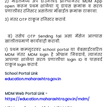
2) मोईलमध्ये ॲप डाउनलोड झाल्यानंतर MDM App
open करून प्रथम शाळेचा यु डायस क्रमांक व सरल
प्रणालीवर रजिस्टर असलेला मोबाईल क्रमांक टाकावा.
3) नंतर OTP टाकून रजिस्टर करावे.
ब) तसेच OTP Sending fail असा मॅसेज आल्यास
खालीलप्रमाणे कार्यवाही करावी.
1) प्रथम कम्प्युटरवर school portal या वेबसाईटवरिल
MDM नंतर MDM login हे ऑप्शन निवडावे, त्यानंतर
आपल्या शाळेचा सरल प्रणालीचा login ID व पासवर्ड
टाकून login करावे.
School Portal Link
education.maharashtra.gov.in
MDM Web Portal Link -
https://education.maharashtra.gov.in/mdm/