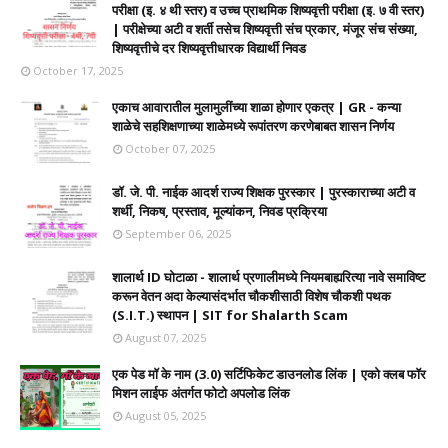
परीक्षा (इ. ४ थी स्तर) व उच्च प्राथमिक शिष्यवृत्ती परीक्षा (इ. ७ वी स्तर)
| परीक्षेच्या अटी व शर्ती तसेच शिष्यवृत्ती संच प्रकार, मंजूर संच संख्या,
शिष्यवृत्तीचे दर शिष्यवृत्तीधारक विद्यार्थी निवड
October 17, 2025
एकाच आवारातील मुलामुलींच्या शाळा होणार एकत्र | GR - कन्या
शाळेचे सहशिक्षणाच्या शाळेमध्ये रूपांतरण करणेबाबत शासन निर्णय
October 07, 2025
डॉ. जे. पी. नाईक आदर्श राज्य शिक्षक पुरस्कार | पुरस्काराच्या अटी व
शर्थी, निकष, प्रस्ताव, मूल्यांकन, निवड प्रक्रिया
September 06, 2025
शालार्थ ID घोटाळा - शालार्थ प्रणालीमध्ये नियमबाह्यरित्या नावे समाविष्ट
करून वेतन अदा केल्यासंदर्भात चौकशीसाठी विशेष चौकशी पथक
(S.I.T.) स्थापन | SIT for Shalarth Scam
August 07, 2025
एक पेड मॉ के नाम (3.0) सर्टिफिकेट डाउनलोड लिंक | एको क्लब फॉर
मिशन लाईफ अंतर्गत फोटो अपलोड लिंक
August 05, 2025