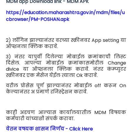
MDM app Download link - MDM APK
https://education.maharashtra.gov.in/mdm/files/u
cbrowser/PM-POSHAN.apk
2) लॉगिन झाल्यानंतर वरच्या स्क्रीनवर App setting या
ऑप्शनला क्लिक करावे.
3) नंतर यापुर्वी दिलेल्या मोबाईल क्रमांकाची लिस्ट
दिसेल. आपल्या मोबाईल क्रमांकासमोरील Change
divice या ऑप्शनला क्लिक करावे. नंतर कंम्प्युटर
स्क्रीनवर एक मेसेज येईल त्याला Ok करावे.
वरील प्रोसेस पूर्ण झाल्यानंतर मोबाईल off करून On
केल्यानंतर अ प्रमाणे रजिस्ट्रेशन करावे.
काही अडचण आल्यास कार्यालयातील MDM विषयक
कर्मचारी यांच्याशी संपर्क करावा.
वेतन वषयक शासन निर्णय - Click Here