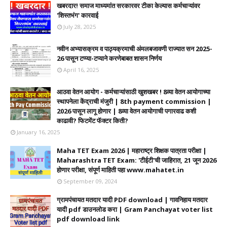
खबरदार! समाज माध्यमांत सरकारवर टीका केल्यास कर्मचाऱ्यांवर
'शिस्तभंग' कारवाई
July 28, 2025
नवीन अभ्यासक्रम व पाठ्यक्रमाची अंमलबजावणी राज्यात सन 2025-
26 पासून टप्प्या-टप्याने करणेबाबत शासन निर्णय
April 16, 2025
आठवा वेतन आयोग - कर्मचाऱ्यांसाठी खुशखबर ! 8व्या वेतन आयोगाच्या
स्थापनेला केंद्राची मंजुरी | 8th payment commission |
2026 पासून लागू होणार | 8व्या वेतन आयोगाची पगारवाढ कशी
काढावी? फिटमेंट फॅक्टर किती?
January 16, 2025
Maha TET Exam 2026 | महाराष्ट्र शिक्षक पात्रता परीक्षा |
Maharashtra TET Exam: 'टीईटी'ची जाहिरात, 21 जून 2026
होणार परीक्षा, संपूर्ण माहिती पहा www.mahatet.in
September 09, 2024
ग्रामपंचायत मतदार यादी PDF download | गावनिहाय मतदार
यादी pdf डाउनलोड करा | Gram Panchayat voter list
pdf download link