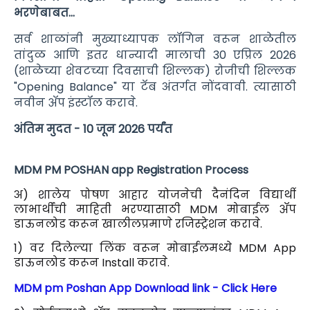
भरणेबाबत...
सर्व शाळांनी मुख्याध्यापक लॉगिन वरून शाळेतील
तांदुळ आणि इतर धान्यादी मालाची 30 एप्रिल 2026
(शाळेच्या शेवटच्या दिवसाची शिल्लक) रोजीची शिल्लक
"Opening Balance" या टॅब अंतर्गत नोंदवावी. त्यासाठी
नवीन ॲप इंस्टॉल करावे.
अंतिम मुदत - 10 जून 2026 पर्यंत
MDM PM POSHAN app Registration Process
अ) शालेय पोषण आहार योजनेची दैनंदिन विद्यार्थी
लाभार्थींची माहिती भरण्यासाठी MDM मोबाईल ॲप
डाऊनलोड करून खालीलप्रमाणे रजिस्ट्रेशन करावे.
1) वर दिलेल्या लिंक वरून मोबाईलमध्ये MDM App
डाऊनलोड करून Install करावे.
MDM pm Poshan App Download link - Click Here