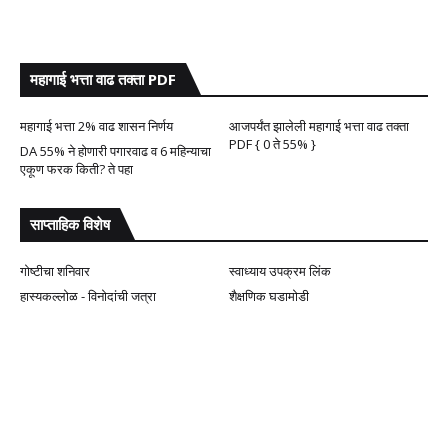
महागाई भत्ता वाढ तक्ता PDF
महागाई भत्ता 2% वाढ शासन निर्णय
आजपर्यंत झालेली महागाई भत्ता वाढ तक्ता
PDF { 0 ते 55% }
DA 55% ने होणारी पगारवाढ व 6 महिन्याचा
एकूण फरक किती? ते पहा
साप्ताहिक विशेष
गोष्टीचा शनिवार
स्वाध्याय उपक्रम लिंक
हास्यकल्लोळ - विनोदांची जत्रा
शैक्षणिक घडामोडी