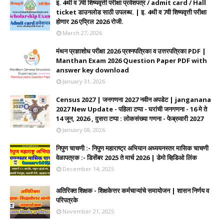
इ. 4थी व 7वी शिष्यवृत्ती परीक्षा प्रवेशपत्र / admit card / Hall
ticket डाउनलोड साठी उपलब्ध. | इ. 4थी व 7वी शिष्यवृत्ती परीक्षा
होणार 26 एप्रिल 2026 रोजी.
March 27, 2026
मंथन प्रज्ञाशोध परीक्षा 2026 प्रश्नपत्रिका व उत्तरपत्रिका PDF |
Manthan Exam 2026 Question Paper PDF with
answer key download
January 31, 2026
Census 2027 | जनगणना 2027 नवीन अपडेट | janganana
2027 New Update - पहिला टप्पा - घरांची जनगणना - 16 मे ते
14 जून, 2026 , दुसरा टप्पा : लोकसंख्या गणना - फेब्रुवारी 2027
January 08, 2026
निपुण चाचणी :- निपुण महाराष्ट्र अभियान अध्ययनस्तर मासिक चाचणी
वेळापत्रक :- डिसेंबर 2025 ते मार्च 2026 | डेमो व्हिडिओ लिंक
December 14, 2025
अतिरिक्त शिक्षक - शिक्षकेत्तर कर्मचाऱ्यांचे समायोजन | शासन निर्णय व
परिपत्रके
November 21, 2025