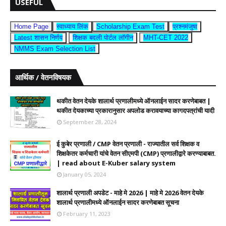
USEFUL
Home Page
स्वाध्याय लिंक
Scholarship Exam Test
प्रश्नमंजुषा
Latest शासन निर्णय
शिक्षक बदली पोर्टल लॉगीन
MHT-CET 2022
NMMS Exam Selection List
आर्थिक / वेतनविषयक
थकीत वेतन देयके शालार्थ प्रणालीमध्ये ऑनलाईन सादर करणेबाबत |
थकीत देयकाच्या प्रकारानुसार अपलोड करावयाच्या कागदपत्रांची यादी
September 28, 2024
ई कुबेर प्रणाली / CMP वेतन प्रणाली - राज्यातील सर्व शिक्षक व
शिक्षकेतर कर्मचारी यांचे वेतन सीएमपी (CMP) प्रणालीद्वारे करण्याबाबत.
| read about E-Kuber salary system
January 05, 2024
शालार्थ प्रणाली अपडेट - माहे मे 2026 | माहे मे 2026 वेतन देयके
शालार्थ प्रणालीमध्ये ऑनलाईन सादर करणेबाबत सूचना
February 11, 2023