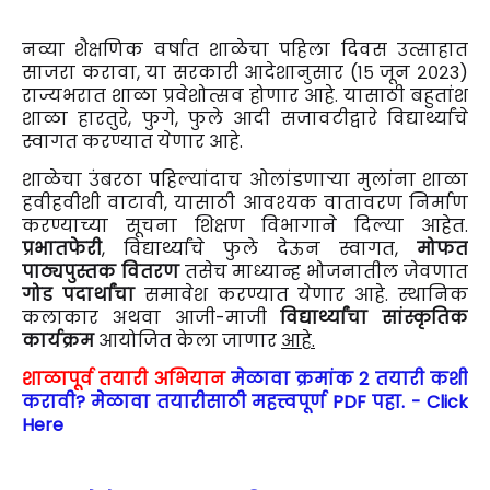
नव्या शैक्षणिक वर्षात शाळेचा पहिला दिवस उत्साहात
साजरा करावा, या सरकारी आदेशानुसार (१५ जून २०२3)
राज्यभरात शाळा प्रवेशोत्सव होणार आहे. यासाठी बहुतांश
शाळा हारतुरे, फुगे, फुले आदी सजावटीद्वारे विद्यार्थ्यांचे
स्वागत करण्यात येणार आहे.
शाळेचा उंबरठा पहिल्यांदाच ओलांडणाऱ्या मुलांना शाळा
हवीहवीशी वाटावी, यासाठी आवश्यक वातावरण निर्माण
करण्याच्या सूचना शिक्षण विभागाने दिल्या आहेत.
प्रभातफेरी
, विद्यार्थ्यांचे फुले देऊन स्वागत,
मोफत
पाठ्यपुस्तक वितरण
तसेच माध्यान्ह भोजनातील जेवणात
गोड पदार्थांचा
समावेश करण्यात येणार आहे. स्थानिक
कलाकार अथवा आजी-माजी
विद्यार्थ्यांचा सांस्कृतिक
कार्यक्रम
आयोजित केला जाणार
आहे.
शाळापूर्व तयारी अभियान
मेळावा क्रमांक 2 तयारी कशी
करावी? मेळावा तयारीसाठी महत्त्वपूर्ण PDF पहा. - Click
Here