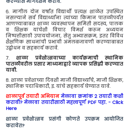
करण्यास मार्गदर्शन करावे.
६. मागील दोन वर्षांत विद्यार्थी प्रत्यक्ष शाळेत उपस्थित
नसल्याने सर्व विद्यार्थ्यांना त्यांच्या किमान पातळीपर्यंत
आणण्याबाबत शाळा व्यवस्थापन समिती सदस्य, पालक
व शिक्षक यांचेशी विचार विमर्श करून अध्ययन
निष्पत्तीसाठी उपाययोजना, सेतु अभ्यासक्रम, इतर विविध
शैक्षणिक साधनांची प्रभावी अंमलबजावणी करण्याबाबत
उद्बोधन व सहकार्य करावे.
७.
शाळा प्रवेशोत्सवाच्या कार्यक्रमाची स्थानिक
पातळीवरील प्रसार माध्यमाद्वारे व्यापक प्रसिद्धी करण्यात
यावी.
८. शाळा प्रवेशाच्या दिवशी माजी विद्यार्थ्यांचे, माजी शिक्षक,
स्थानिक पदाधिकारी, इ. यांचे सहकार्य घेण्यात यावे.
शाळापूर्व तयारी अभियान
मेळावा क्रमांक 2 तयारी कशी
करावी? मेळावा तयारीसाठी महत्त्वपूर्ण PDF पहा. - Click
Here
शाळा प्रवेशोत्सव प्रसंगी कोणते उपक्रम आयोजित
करावेत?