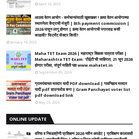
April 16, 2025
आठवा वेतन आयोग - कर्मचाऱ्यांसाठी खुशखबर ! 8व्या वेतन आयोगाच्या
स्थापनेला केंद्राची मंजुरी | 8th payment commission |
2026 पासून लागू होणार | 8व्या वेतन आयोगाची पगारवाढ कशी
काढावी? फिटमेंट फॅक्टर किती?
January 16, 2025
Maha TET Exam 2026 | महाराष्ट्र शिक्षक पात्रता परीक्षा |
Maharashtra TET Exam: 'टीईटी'ची जाहिरात, 21 जून 2026
होणार परीक्षा, संपूर्ण माहिती पहा www.mahatet.in
September 09, 2024
ग्रामपंचायत मतदार यादी PDF download | गावनिहाय मतदार
यादी pdf डाउनलोड करा | Gram Panchayat voter list
pdf download link
May 25, 2024
ONLINE UPDATE
वरिष्ठ व निवडश्रेणी प्रशिक्षण 2026 नवीन अपडेट | प्रशिक्षण कालावधी‌