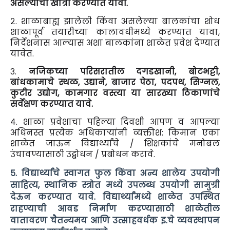
असल्याची खात्री करण्यात यावी.
२. शाळाबाह्य झालेली किंवा असलेल्या बालकांचा शोध
शाळापूर्व तयारीच्या कालावधीमध्ये करण्यात यावा,
निर्देशनास आल्यास अशा बालकांना शाळेत प्रवेश देण्यात
यावेत.
३.
नजिकच्या परिसरातील दगडखानी, बोटभट्टी,
बांधकामाचे स्थळ, उद्याने, बाजार पेठा, पदपथ, सिग्नल,
कुटीर उद्योग, कामगार वस्त्या या सारख्या ठिकाणांचे
सर्वेक्षण करण्यात यावे.
४. शाळा प्रवेशाचा पहिल्या दिवशी आपण व आपल्या
अधिनस्त प्रत्येक अधिकाऱ्यांनी व्यक्तीश: किमान एका
शाळेत जाऊन विद्यार्थ्यांचे / शिक्षकांचे मनोबल
उंचावण्यासाठी उद्बोधन / प्रबोधन करावे.
५. विद्यार्थ्यांचे स्वागत फुल किंवा अन्य शालेय उपयोगी
साहित्य, स्थानिक स्त्रोत मध्ये उपलब्ध उपयोगी सामुग्री
देऊन करण्यात यावे. विद्यार्थ्यांमध्ये शाळेत उपस्थित
राहण्याची आवड निर्माण करण्यासाठी शाळेतील
वातावरण चैतन्यमय आणि उत्साहवर्धक इ.चे व्यवस्थापन