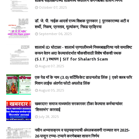
शाळेचे सहशिक्षणाच्या शाळेमध्ये रूपांतरण करणेबाबत शासन निर्णय
October 07, 2025
डॉ. जे. पी. नाईक आदर्श राज्य शिक्षक पुरस्कार | पुरस्काराच्या अटी व
शर्थी, निकष, प्रस्ताव, मूल्यांकन, निवड प्रक्रिया
September 06, 2025
शालार्थ ID घोटाळा - शालार्थ प्रणालीमध्ये नियमबाह्यरित्या नावे समाविष्ट
करून वेतन अदा केल्यासंदर्भात चौकशीसाठी विशेष चौकशी पथक
(S.I.T.) स्थापन | SIT for Shalarth Scam
August 07, 2025
एक पेड मॉ के नाम (3.0) सर्टिफिकेट डाउनलोड लिंक | एको क्लब फॉर
मिशन लाईफ अंतर्गत फोटो अपलोड लिंक
August 05, 2025
खबरदार! समाज माध्यमांत सरकारवर टीका केल्यास कर्मचाऱ्यांवर
'शिस्तभंग' कारवाई
July 28, 2025
नवीन अभ्यासक्रम व पाठ्यक्रमाची अंमलबजावणी राज्यात सन 2025-
26 पासून टप्प्या-टप्याने करणेबाबत शासन निर्णय