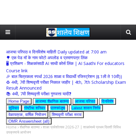
आजचा परिपाठ व दिनविशेष माहिती Daily updated at 7:00 am
🌳 एक पेड मॉ के नाम फोटो अपलोड व प्रमाणपत्र लिंक
🖥 प्रशिक्षण - शिक्षकांसाठी AI साथी कोर्स लिंक | AI Saathi For educators
Course link
🎉 बाल चित्रकला स्पर्धा 2026 शाळा व विद्यार्थी रजिस्ट्रेशन (इ.1ली ते 10वी))
♻️ 4थी, 7वी शिष्यवृत्ती परीक्षा निकाल जाहीर | 4th, 7th Scholarship Exam
Result Announced
📚 4थी, 7वी शिष्यवृत्ती परीक्षा गुणवत्ता यादी❓
Home Page
आजच्या शैक्षणिक बातम्या
आजचा परिपाठ
दिनविशेष
सुविचार
गोष्टीचा शनिवार
प्रश्नमंजुषा
Latest शासन निर्णय
वेळापत्रक, वार्षिक नियोजन
शिष्यवृत्ती परीक्षा सराव
OMR Answersheet (all)
Home
शैक्षणिक बातम्या
शाळा प्रवेशोत्सव 2026-27 | शाळांमध्ये प्रथम दिवशी विविध
उपक्रमाचे आयोजन