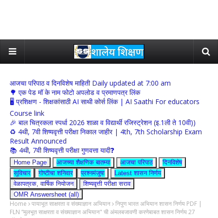
आजचा परिपाठ व दिनविशेष माहिती Daily updated at 7:00 am
🌳 एक पेड मॉ के नाम फोटो अपलोड व प्रमाणपत्र लिंक
🖥 प्रशिक्षण - शिक्षकांसाठी AI साथी कोर्स लिंक | AI Saathi For educators
Course link
🎉 बाल चित्रकला स्पर्धा 2026 शाळा व विद्यार्थी रजिस्ट्रेशन (इ.1ली ते 10वी))
♻️ 4थी, 7वी शिष्यवृत्ती परीक्षा निकाल जाहीर | 4th, 7th Scholarship Exam
Result Announced
📚 4थी, 7वी शिष्यवृत्ती परीक्षा गुणवत्ता यादी❓
Home Page
आजच्या शैक्षणिक बातम्या
आजचा परिपाठ
दिनविशेष
सुविचार
गोष्टीचा शनिवार
प्रश्नमंजुषा
Latest शासन निर्णय
वेळापत्रक, वार्षिक नियोजन
शिष्यवृत्ती परीक्षा सराव
OMR Answersheet (all)
Home
पायाभूत साक्षरता व संख्याज्ञान अभियान
निपुण भारत अभियान शासन निर्णय PDF |
FLN “मुलभूत साक्षरता व संख्याज्ञान अभियान" ची अंमलबजावणी करणेबाबत शासन निर्णय 27