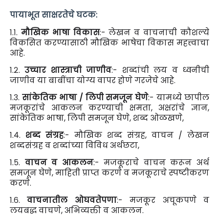
पायाभूत साक्षरतेचे घटक:
१.१.
मौखिक भाषा विकास
:- लेखन व वाचनाची कौशल्ये
विकसित करण्यासाठी मौखिक भाषेचा विकास महत्त्वाचा
आहे.
१.२.
उच्चार शास्त्राची जाणीव
:- शब्दांची लय व ध्वनीची
जाणीव या बाबींचा योग्य वापर होणे गरजेचे आहे.
१.३.
सांकेतिक भाषा / लिपी समजून घेणे
:- यामध्ये छापील
मजकूरांचे आकलन करण्याची क्षमता, अक्षरांचे ज्ञान,
सांकेतिक भाषा, लिपी समजून घेणे, शब्द ओळखणे,
१.४.
शब्द संग्रह
:- मौखिक शब्द संग्रह, वाचन / लेखन
शब्दसंग्रह व शब्दांच्या विविध अर्थछटा,
१.५.
वाचन व आकलन
:- मजकूराचे वाचन करून अर्थ
समजून घेणे, माहिती प्राप्त करणे व मजकूराचे स्पष्टीकरण
करणे.
१.६.
वाचनातील ओघवतेपणा
:- मजकूर अचूकपणे व
लयबद्ध वाचणे, अभिव्यक्ती व आकलन.