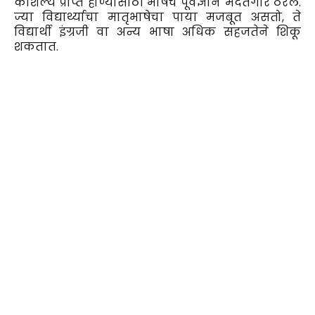
कौशल्ये प्राप्त होण्यासाठी भाषेचे पूर्वज्ञान मदतगार ठरेल.
ज्या विद्यार्थ्याचा मातृभाषेचा पाया मजबूत असतो, ते
विद्यार्थी इंग्रजी वा अन्य भाषा अधिक सहजतेने शिकू
शकतात.