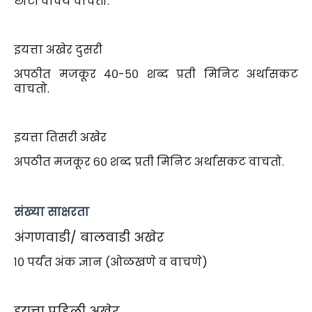
छोटी वाक्ये वाचतो.
इयत्ता अखेर दुसरी
अपठीत मजकूर ४०-५० शब्द प्रती मिनिट अर्थासकट
वाचतो.
इयत्ता तिसरी अखेर
अपठीत मजकूर ६० शब्द प्रती मिनिट अर्थासकट वाचतो.
संख्या साक्षरता
अंगणवाडी/ बालवाडी अखेर
१० पर्यंत अंक ज्ञान (ओळखणे व वाचणे)
इयत्ता पहिली अखेर