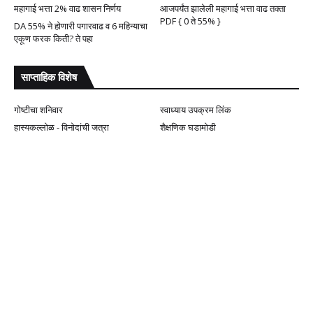
महागाई भत्ता 2% वाढ शासन निर्णय
आजपर्यंत झालेली महागाई भत्ता वाढ तक्ता
PDF { 0 ते 55% }
DA 55% ने होणारी पगारवाढ व 6 महिन्याचा
एकूण फरक किती? ते पहा
साप्ताहिक विशेष
गोष्टीचा शनिवार
स्वाध्याय उपक्रम लिंक
हास्यकल्लोळ - विनोदांची जत्रा
शैक्षणिक घडामोडी