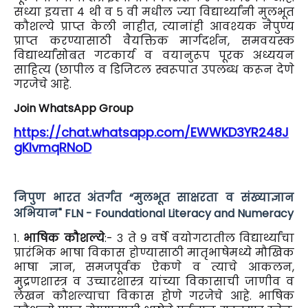
सध्या इयत्ता ४ थी व ५ वी मधील ज्या विद्यार्थ्यांनी मुलभूत
कौशल्ये प्राप्त केली नाहीत, त्यानांही आवश्यक नैपुण्य
प्राप्त करण्यासाठी वैयक्तिक मार्गदर्शन, समवयस्क
विद्यार्थ्यांसोबत गटकार्य व वयानुरूप पूरक अध्ययन
साहित्य (छापील व डिजिटल स्वरूपात उपलब्ध करून देणे
गरजेचे आहे.
Join WhatsApp Group
https://chat.whatsapp.com/EWWKD3YR248J
gKIvmqRNoD
निपुण भारत अंतर्गत “मुलभूत साक्षरता व संख्याज्ञान
अभियान" FLN - Foundational Literacy and Numeracy
१.
भाषिक कौशल्ये
:- ३ ते ९ वर्षे वयोगटातील विद्यार्थ्यांचा
प्रारंभिक भाषा विकास होण्यासाठी मातृभाषेमध्ये मौखिक
भाषा ज्ञान, समजपूर्वक ऐकणे व त्याचे आकलन,
मुद्रणशास्त्र व उच्चारशास्त्र यांच्या विकासाची जाणीव व
लेखन कौशल्याचा विकास होणे गरजेचे आहे. भाषिक