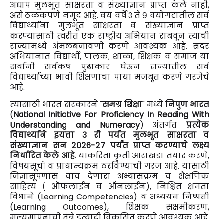
अद्याप मुलभूत साक्षरता व संख्याज्ञान प्राप्त केले नाही,
असे ठळकपणे नमूद आहे. वय वर्षे ३ ते ९ वयोगटातील सर्व
विद्यार्थ्यांना मुलभूत साक्षरता व संख्याज्ञान प्राप्त
करण्यासाठी त्वरीत एक राष्ट्रीय अभियान राबवून त्याची
राज्यामध्ये अंमलबजावणी करणे आवश्यक आहे. सदर
अभियानात विद्यार्थी, पालक, शाळा, शिक्षक व समाज या
सर्वांनी सर्वकष पुढाकार घेऊन राज्यातील सर्व
विद्यार्थ्यांच्या भावी शिक्षणाचा पाया मजबूत करणे गरजेचे
आहे.
त्यासाठी भारत सरकारने "
समग्र शिक्षा
" मध्ये
निपुण भारत
(
National Initiative For Proficiency In Reading With
Understanding and Numeracy
) अंतर्गत
प्रत्येक
विद्यार्थ्याने इयत्ता ३ री पर्यंत मुलभूत साक्षरता व
संख्याज्ञान सन २०२६-२७ पर्यंत प्राप्त करण्याचे लक्ष्य
निर्धारित केले आहे
. याकरिता कृती आराखडा तयार करणे,
विषयसूची व प्राधान्यक्रम ठरविण्याची गरज आहे. यासाठी
जिज्ञासूपणास वाव देणारा अभ्यासक्रम व शैक्षणिक
साहित्य ( ऑफलाईन व ऑनलाईन), निश्चित क्षमता
विधाने (Learning Competencies) व अध्ययन निष्पत्ती
(Learning Outcomes), शिक्षक सक्षमीकरण,
मूल्यमापनाची तंत्रे इत्यादी विकसित करणे आवश्यक आहे.