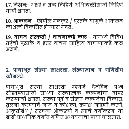
१.७.
लेखन
:- अक्षरे व शब्द लिहिणे, अभिव्यक्तीसाठी लिहिणे
याची क्षमता.
१.८.
आकलन
:- छापील मजकूर / पुस्तके यामुळे आकलन
कौशल्ये विकसित होण्यास मदत..
१.९.
वाचन संस्कृती / वाचनाकडे कल
:- यामध्ये विविध
तऱ्हेची पुस्तके व इतर वाचन साहित्य वाचण्याकडे कल
असणे.
२. पायाभूत संख्या साक्षरता, संख्याज्ञान व गणितीय
कौशल्ये:
पायाभूत संख्या साक्षरता म्हणजे दैनंदिन प्रश्न
सोडवण्यासाठी साध्या संख्यात्मक कल्पनांचा वापर
करण्याची क्षमता, संख्या पूर्व व संख्या कल्पनेचा विकास,
तुलना करण्याचे ज्ञान व कौशल्य, क्रमशः मांडणी करणे,
आकृतीबंध / संरचना ओळखणे व त्याचे वर्गीकरण. या
बाबी प्राथमिक वर्गात गणित अध्ययनाचा पाया घालतात.