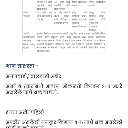
भाषा साक्षरता -
अंगणवाडी/ बालवाडी अखेर
अक्षरे व त्यासंबंधी आवाज ओळखतो किमान २-३ अक्षरे
असलेले साधे शब्द वाचतो.
इयत्ता अखेर पहिली
अपठीत असलेली मजकूर किमान ४-५ साधे शब्द असलेली