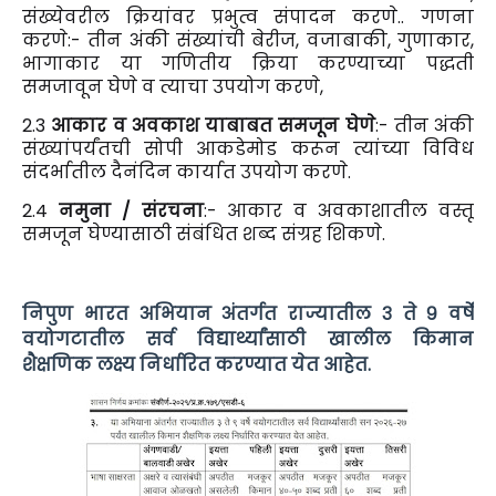
संख्येवरील क्रियांवर प्रभुत्व संपादन करणे.. गणना
करणे:- तीन अंकी संख्यांची बेरीज, वजाबाकी, गुणाकार,
भागाकार या गणितीय क्रिया करण्याच्या पद्धती
समजावून घेणे व त्याचा उपयोग करणे,
2.3
आकार व अवकाश याबाबत समजून घेणे
:- तीन अंकी
संख्यांपर्यंतची सोपी आकडेमोड करून त्यांच्या विविध
संदर्भातील दैनंदिन कार्यात उपयोग करणे.
2.4
नमुना / संरचना
:- आकार व अवकाशातील वस्तू
समजून घेण्यासाठी संबंधित शब्द संग्रह शिकणे.
निपुण भारत अभियान अंतर्गत राज्यातील ३ ते ९ वर्षे
वयोगटातील सर्व विद्यार्थ्यांसाठी खालील किमान
शैक्षणिक लक्ष्य निर्धारित करण्यात येत आहेत.