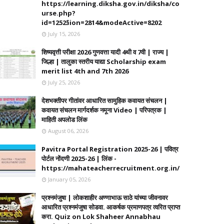
https://learning.diksha.gov.in/diksha/co
urse.php?
id=1252§ion=2814&modeActive=8202
July 15, 2026
शिष्यवृत्ती परीक्षा 2026 गुणवत्ता यादी 4थी व 7वी | राज्य |
जिल्हा | तालुका स्तरीय याद्या Scholarship exam
merit list 4th and 7th 2026
July 25, 2026
देशभक्तीपर गीतांवर आधारित सामुहिक कवायत संचलन |
कवायत संचलन मार्गदर्शक नमूना Video | परिपत्रक |
माहिती अपलोड लिंक
August 06, 2026
Pavitra Portal Registration 2025-26 | पवित्र
पोर्टल नोंदणी 2025-26 | लिंक -
https://mahateacherrecruitment.org.in/
January 05, 2026
प्रश्नमंजुषा | लोकशाहीर अण्णाभाऊ साठे यांच्या जीवनावर
आधारित प्रश्नमंजुषा सोडवा. आकर्षक प्रमाणपत्र त्वरित प्राप्त
करा. Quiz on Lok Shaheer Annabhau