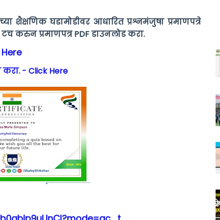
याच्या शैक्षणिक घडामोडीवर आधारित प्रश्नमंजुषा प्रमाणपत्रे
 टच करुन प्रमाणपत्र PDF डाउनलोड करा.
k Here
 करा. - Click Here
pib0ablp9uUnCI?mode=ac_t