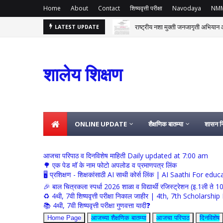
Home
About
Contact
शिष्यवृत्ती परीक्षा
Navodaya
NM
राष्ट्रीय नशा मुक्ती जनजागृती अभियान आ
LATEST UPDATE
शालेय शिक्षण
ONLINE UPDATE
शैक्षणिक बातम्या
शासन नि
आजचा परिपाठ व दिनविशेष माहिती Daily updated at 7:00 am
🌳 एक पेड मॉ के नाम फोटो अपलोड व प्रमाणपत्र लिंक
🖥 प्रशिक्षण - शिक्षकांसाठी AI साथी कोर्स लिंक | AI Saathi For ed
🎉 बाल चित्रकला स्पर्धा 2026 शाळा व विद्यार्थी रजिस्ट्रेशन (इ.1ली ते 1
♻️ 4थी, 7वी शिष्यवृत्ती परीक्षा निकाल जाहीर | 4th, 7th Schola
📚 4थी, 7वी शिष्यवृत्ती परीक्षा गुणवत्ता यादी❓
Home Page
आजच्या शैक्षणिक बातम्या
आजचा परिपाठ
दिनविशेष