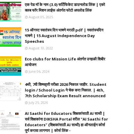
एक पेड मॉ के नाम (3.0) सर्टिफिकेट डाउनलोड लिंक | एको
क्लब फॉर मिशन लाईफ अंतर्गत फोटो अपलोड लिंक
August 05, 2025
15 ऑगस्ट स्वातंत्र्य दिन भाषणे मराठी pdf | स्वातंत्र्यदिन
भाषणे | 15 August Independence Day
Speeches
August 10, 2022
Eco clubs for Mission Life अंतर्गत उन्हाळी शिबीर
आयोजन
June 06, 2024
4थी, 7वी शिष्यवृत्ती परीक्षा 2026 निकाल जाहीर. Student
login / School Login ने चेक करा निकाल. | 4th,
7th Scholarship Exam Result announced
July 25, 2026
AI Saathi for Educators शिक्षकांसाठी AI साथी |
सर्व शिक्षकांना DIKSHA Portal वरील "AI Saathi for
Educators" (शिक्षकांसाठी AI साथी) हा ऑनलाईन कोर्स
पूर्ण करावा लागणार | कोर्स लिंक -