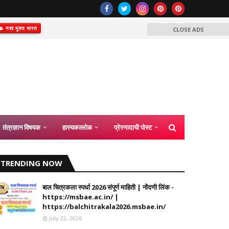
नशा मुक्त भारत
CLOSE ADS
समग्र शिक्षा अंतर्
कंत्राटी शिक्ष
2026
तंत्रज्ञान विषयक
हास्यकल्लोळ
प्रेरणादायी पोस्ट
TRENDING NOW
बाल चित्रकला स्पर्धा 2026 संपूर्ण माहिती | नोंदणी लिंक -
https://msbae.ac.in/ |
https://balchitrakala2026.msbae.in/
July 22, 2026