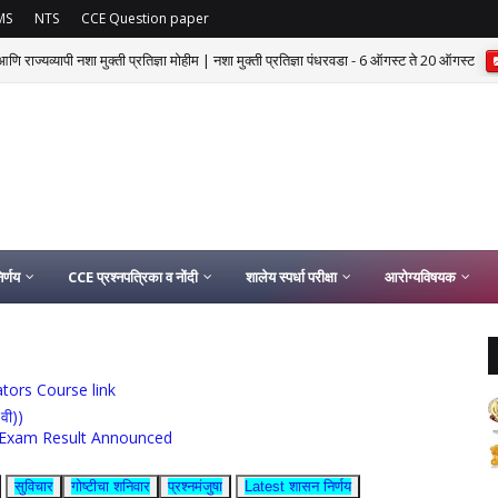
MS
NTS
CCE Question paper
णि राज्यव्यापी नशा मुक्ती प्रतिज्ञा मोहीम | नशा मुक्ती प्रतिज्ञा पंधरवडा - 6 ऑगस्ट ते 20 ऑगस्ट
र्णय
CCE प्रश्नपत्रिका व नोंदी
शालेय स्पर्धा परीक्षा
आरोग्यविषयक
ucators Course link
0वी))
rship Exam Result Announced
सुविचार
गोष्टीचा शनिवार
प्रश्नमंजुषा
Latest शासन निर्णय