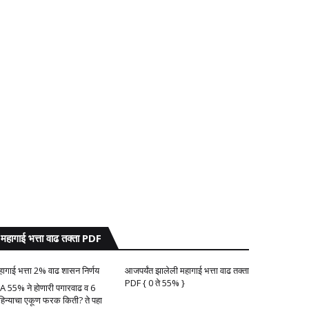
महागाई भत्ता वाढ तक्ता PDF
हागाई भत्ता 2% वाढ शासन निर्णय
आजपर्यंत झालेली महागाई भत्ता वाढ तक्ता
PDF { 0 ते 55% }
A 55% ने होणारी पगारवाढ व 6
हिन्याचा एकूण फरक किती? ते पहा