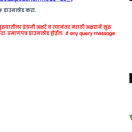
 PDF डाउनलोड करा.
ुरुवातीला इंग्रजी अक्षरे व त्यानंतर मराठी अक्षराने सुरु
रा. प्रमाणपत्र डाउनलोड होईल. If any query message