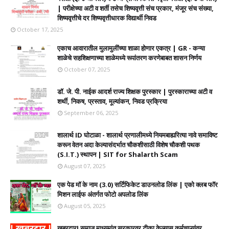
| परीक्षेच्या अटी व शर्ती तसेच शिष्यवृत्ती संच प्रकार, मंजूर संच संख्या,
शिष्यवृत्तीचे दर शिष्यवृत्तीधारक विद्यार्थी निवड
October 17, 2025
एकाच आवारातील मुलामुलींच्या शाळा होणार एकत्र | GR - कन्या
शाळेचे सहशिक्षणाच्या शाळेमध्ये रूपांतरण करणेबाबत शासन निर्णय
October 07, 2025
डॉ. जे. पी. नाईक आदर्श राज्य शिक्षक पुरस्कार | पुरस्काराच्या अटी व
शर्थी, निकष, प्रस्ताव, मूल्यांकन, निवड प्रक्रिया
September 06, 2025
शालार्थ ID घोटाळा - शालार्थ प्रणालीमध्ये नियमबाह्यरित्या नावे समाविष्ट
करून वेतन अदा केल्यासंदर्भात चौकशीसाठी विशेष चौकशी पथक
(S.I.T.) स्थापन | SIT for Shalarth Scam
August 07, 2025
एक पेड मॉ के नाम (3.0) सर्टिफिकेट डाउनलोड लिंक | एको क्लब फॉर
मिशन लाईफ अंतर्गत फोटो अपलोड लिंक
August 05, 2025
खबरदार! समाज माध्यमांत सरकारवर टीका केल्यास कर्मचाऱ्यांवर