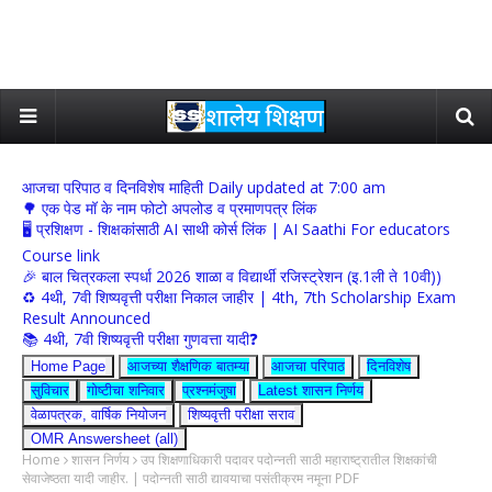
आजचा परिपाठ व दिनविशेष माहिती Daily updated at 7:00 am
🌳 एक पेड मॉ के नाम फोटो अपलोड व प्रमाणपत्र लिंक
🖥 प्रशिक्षण - शिक्षकांसाठी AI साथी कोर्स लिंक | AI Saathi For educators
Course link
🎉 बाल चित्रकला स्पर्धा 2026 शाळा व विद्यार्थी रजिस्ट्रेशन (इ.1ली ते 10वी))
♻️ 4थी, 7वी शिष्यवृत्ती परीक्षा निकाल जाहीर | 4th, 7th Scholarship Exam
Result Announced
📚 4थी, 7वी शिष्यवृत्ती परीक्षा गुणवत्ता यादी❓
Home Page
आजच्या शैक्षणिक बातम्या
आजचा परिपाठ
दिनविशेष
सुविचार
गोष्टीचा शनिवार
प्रश्नमंजुषा
Latest शासन निर्णय
वेळापत्रक, वार्षिक नियोजन
शिष्यवृत्ती परीक्षा सराव
OMR Answersheet (all)
Home
शासन निर्णय
उप शिक्षणाधिकारी पदावर पदोन्नती साठी महाराष्ट्रातील शिक्षकांची
सेवाजेष्ठता यादी जाहीर. | पदोन्नती साठी द्यावयाचा पसंतीक्रम नमूना PDF