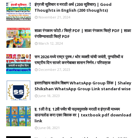
इंग्रजी सुविचार व मराठी अर्थ (200 सुविचार) | Good
Thoughts in English (200 thoughts)
November 21, 2024
शाळा रंगकाम फोटो / चित्रे PDF | शाळा रंगकाम चित्रे PDF | शाळा
रंगविण्यासाठी चित्रे PDF
March 12, 2024
सन 2026 मध्ये राष्ट्र पुरुष / थोर व्यक्ती यांची जयंती, पुण्यतिथी व
राष्ट्रीय दिन साजरे करणेबाबत शासन निर्णय / परिपत्रक
December 27, 2023
इयत्तानिहाय शालेय शिक्षण WhatsApp Group लिंक | Shaley
Shikshan WhatsApp Group Link standard wise
June 18, 2023
इ. 1ली ते इ. 12वी पर्यंत ची पाठ्यपुस्तके मराठी व इंग्रजी माध्यम
डाउनलोड करा एका क्लिक वर | textbook pdf download
link
June 08, 2021