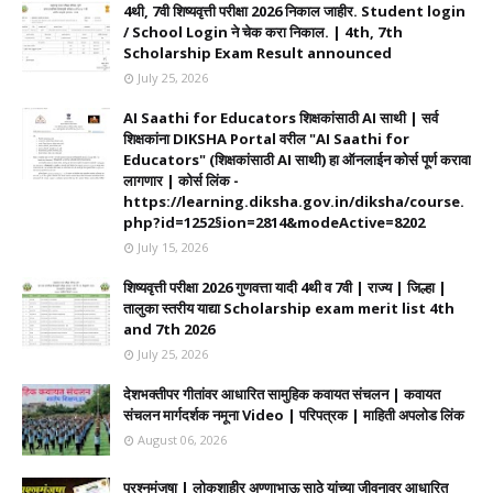
4थी, 7वी शिष्यवृत्ती परीक्षा 2026 निकाल जाहीर. Student login
/ School Login ने चेक करा निकाल. | 4th, 7th
Scholarship Exam Result announced
July 25, 2026
AI Saathi for Educators शिक्षकांसाठी AI साथी | सर्व
शिक्षकांना DIKSHA Portal वरील "AI Saathi for
Educators" (शिक्षकांसाठी AI साथी) हा ऑनलाईन कोर्स पूर्ण करावा
लागणार | कोर्स लिंक -
https://learning.diksha.gov.in/diksha/course.
php?id=1252§ion=2814&modeActive=8202
July 15, 2026
शिष्यवृत्ती परीक्षा 2026 गुणवत्ता यादी 4थी व 7वी | राज्य | जिल्हा |
तालुका स्तरीय याद्या Scholarship exam merit list 4th
and 7th 2026
July 25, 2026
देशभक्तीपर गीतांवर आधारित सामुहिक कवायत संचलन | कवायत
संचलन मार्गदर्शक नमूना Video | परिपत्रक | माहिती अपलोड लिंक
August 06, 2026
प्रश्नमंजुषा | लोकशाहीर अण्णाभाऊ साठे यांच्या जीवनावर आधारित