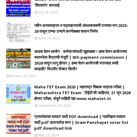
'शिस्तभंग' कारवाई
July 28, 2025
नवीन अभ्यासक्रम व पाठ्यक्रमाची अंमलबजावणी राज्यात सन 2025-
26 पासून टप्प्या-टप्याने करणेबाबत शासन निर्णय
April 16, 2025
आठवा वेतन आयोग - कर्मचाऱ्यांसाठी खुशखबर ! 8व्या वेतन आयोगाच्या
स्थापनेला केंद्राची मंजुरी | 8th payment commission |
2026 पासून लागू होणार | 8व्या वेतन आयोगाची पगारवाढ कशी
काढावी? फिटमेंट फॅक्टर किती?
January 16, 2025
Maha TET Exam 2026 | महाराष्ट्र शिक्षक पात्रता परीक्षा |
Maharashtra TET Exam: 'टीईटी'ची जाहिरात, 21 जून 2026
होणार परीक्षा, संपूर्ण माहिती पहा www.mahatet.in
September 09, 2024
ग्रामपंचायत मतदार यादी PDF download | गावनिहाय मतदार
यादी pdf डाउनलोड करा | Gram Panchayat voter list
pdf download link
May 25, 2024