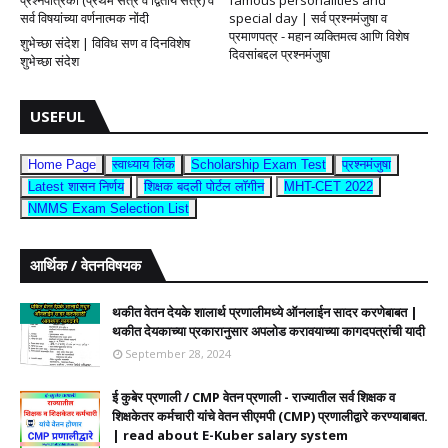
प्रश्नपत्रिका (प्रथम सत्र व द्वितीय सत्र) व
famous personalities and
सर्व विषयांच्या वर्णनात्मक नोंदी
special day | सर्व प्रश्नमंजुषा व
प्रमाणपत्र - महान व्यक्तिमत्व आणि विशेष
शुभेच्छा संदेश | विविध सण व दिनविशेष
दिवसांबद्दल प्रश्नमंजुषा
शुभेच्छा संदेश
USEFUL
Home Page
स्वाध्याय लिंक
Scholarship Exam Test
प्रश्नमंजुषा
Latest शासन निर्णय
शिक्षक बदली पोर्टल लॉगीन
MHT-CET 2022
NMMS Exam Selection List
आर्थिक / वेतनविषयक
थकीत वेतन देयके शालार्थ प्रणालीमध्ये ऑनलाईन सादर करणेबाबत |
थकीत देयकाच्या प्रकारानुसार अपलोड करावयाच्या कागदपत्रांची यादी
September 28, 2024
ई कुबेर प्रणाली / CMP वेतन प्रणाली - राज्यातील सर्व शिक्षक व
शिक्षकेतर कर्मचारी यांचे वेतन सीएमपी (CMP) प्रणालीद्वारे करण्याबाबत.
| read about E-Kuber salary system