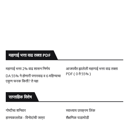
महागाई भत्ता वाढ तक्ता PDF
महागाई भत्ता 2% वाढ शासन निर्णय
आजपर्यंत झालेली महागाई भत्ता वाढ तक्ता
PDF { 0 ते 55% }
DA 55% ने होणारी पगारवाढ व 6 महिन्याचा
एकूण फरक किती? ते पहा
साप्ताहिक विशेष
गोष्टीचा शनिवार
स्वाध्याय उपक्रम लिंक
हास्यकल्लोळ - विनोदांची जत्रा
शैक्षणिक घडामोडी