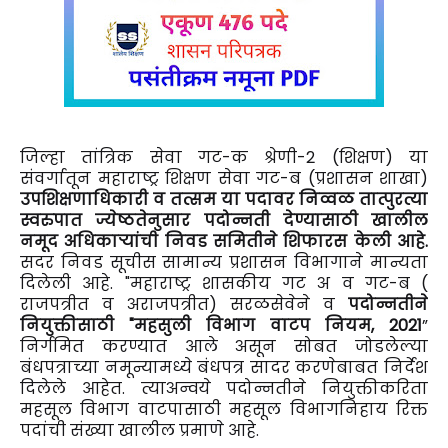
जिल्हा तांत्रिक सेवा गट-क श्रेणी-2 (शिक्षण) या
संवर्गातून महाराष्ट्र शिक्षण सेवा गट-ब (प्रशासन शाखा)
उपशिक्षणाधिकारी व तत्सम या पदावर निव्वळ तात्पुरत्या
स्वरुपात ज्येष्ठतेनुसार पदोन्नती देण्यासाठी खालील
नमूद अधिकाऱ्यांची निवड समितीने शिफारस केली आहे.
सदर निवड सूचीस सामान्य प्रशासन विभागाने मान्यता
दिलेली आहे. "महाराष्ट्र शासकीय गट अ व गट-ब (
राजपत्रीत व अराजपत्रीत) सरळसेवेने व
पदोन्नतीने
नियुक्तीसाठी "महसुली विभाग वाटप नियम, 2021
”
निर्गमित करण्यात आले असून सोबत जोडलेल्या
बंधपत्राच्या नमून्यामध्ये बंधपत्र सादर करणेबाबत निर्देश
दिलेले आहेत. त्याअन्वये पदोन्नतीने नियुक्तीकरिता
महसूल विभाग वाटपासाठी महसूल विभागनिहाय रिक्त
पदांची संख्या खालील प्रमाणे आहे.