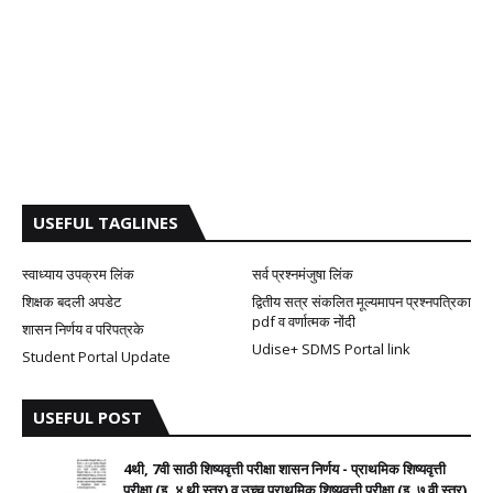
USEFUL TAGLINES
स्वाध्याय उपक्रम लिंक
सर्व प्रश्नमंजुषा लिंक
शिक्षक बदली अपडेट
द्वितीय सत्र संकलित मूल्यमापन प्रश्नपत्रिका
pdf व वर्णात्मक नोंदी
शासन निर्णय व परिपत्रके
Udise+ SDMS Portal link
Student Portal Update
USEFUL POST
4थी, 7वी साठी शिष्यवृत्ती परीक्षा शासन निर्णय - प्राथमिक शिष्यवृत्ती
परीक्षा (इ. ४ थी स्तर) व उच्च प्राथमिक शिष्यवृत्ती परीक्षा (इ. ७ वी स्तर)