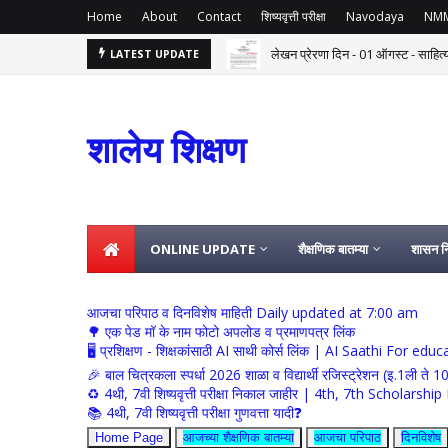
Home
About
Contact
शिष्यवृत्ती परीक्षा
Navodaya
NM
लेखन प्रेरणा दिन - 01 ऑगस्ट - साहित
LATEST UPDATE
शालेय शिक्षण
ONLINE UPDATE
शैक्षणिक बातम्या
शासन नि
आजचा परिपाठ व दिनविशेष माहिती Daily updated at 7:00 am
🌳 एक पेड मॉ के नाम फोटो अपलोड व प्रमाणपत्र लिंक
🖥 प्रशिक्षण - शिक्षकांसाठी AI साथी कोर्स लिंक | AI Saathi For ed
🎉 बाल चित्रकला स्पर्धा 2026 शाळा व विद्यार्थी रजिस्ट्रेशन (इ.1ली ते 1
♻️ 4थी, 7वी शिष्यवृत्ती परीक्षा निकाल जाहीर | 4th, 7th Schola
📚 4थी, 7वी शिष्यवृत्ती परीक्षा गुणवत्ता यादी❓
Home Page
आजच्या शैक्षणिक बातम्या
आजचा परिपाठ
दिनविशेष