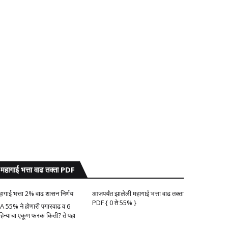
महागाई भत्ता वाढ तक्ता PDF
हागाई भत्ता 2% वाढ शासन निर्णय
आजपर्यंत झालेली महागाई भत्ता वाढ तक्ता
PDF { 0 ते 55% }
A 55% ने होणारी पगारवाढ व 6
हिन्याचा एकूण फरक किती? ते पहा