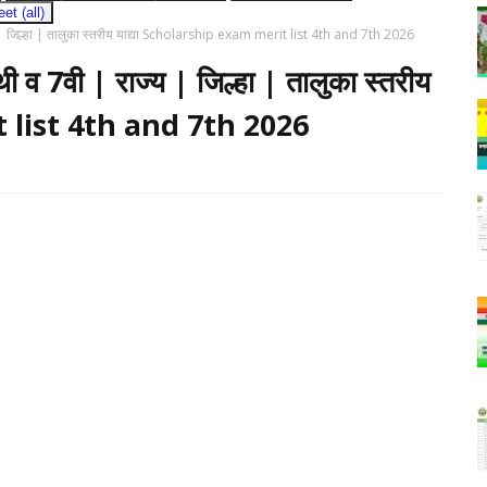
t (all)
राज्य | जिल्हा | तालुका स्तरीय याद्या Scholarship exam merit list 4th and 7th 2026
 4थी व 7वी | राज्य | जिल्हा | तालुका स्तरीय
t list 4th and 7th 2026