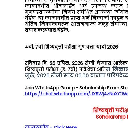
विद्यार्थ्यांना गुणपडताळणी करण्यासाठी संबंधित
कालावधीत ऑनलाईन अर्ज उपलब्ध करुन दिले
गुणपडताळणीचा निर्णय संबंधित शाळेच्या लॉगीनमध्
येईल.
या कालावधीत प्राप्त अर्ज निकाली काढून य
अंतिम निकालावरून शासनमान्य मंजूर संचांच्या अधी
तयार करण्यात येईल.
4थी, 7वी शिष्यवृत्ती परीक्षा गुणवत्ता यादी 2026
रविवार दि. 26 एप्रिल, 2026 रोजी घेण्यात आलेल्या
म निकाल व 
शिष्यवृत्ती परीक्षा (इ. 7वी) परीक्षेचा अंति
जुलै, 2026 रोजी सायं 06.00 वाजता परिषदेच
Join WhatsApp Group - Scholarship Exam Stu
https://chat.whatsapp.com/JX9WjAzNuXO1
शिष्यवृत्ती परीक
Scholarship 
राज्यस्तरीय - Click Here