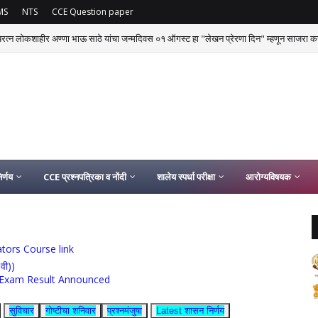
MS
NTS
CCE Question paper
्यरत्न लोकशाहीर अण्णा भाऊ साठे यांचा जन्मदिवस ०१ ऑगस्ट हा "लेखन प्रेरणा दिन" म्हणून साजरा क
र्णय
CCE प्रश्नपत्रिका व नोंदी
शालेय स्पर्धा परीक्षा
आरोग्यविषयक
ucators Course link
0वी))
rship Exam Result Announced
सुविचार
गोष्टीचा शनिवार
प्रश्नमंजुषा
Latest शासन निर्णय