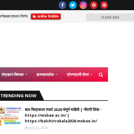
रणेबाबत शासन निर्णय
Committe
जागतिक दिनविशेष
CLOSE ADS
शा
तंत्रज्ञान विषयक
हास्यकल्लोळ
प्रेरणादायी पोस्ट
TRENDING NOW
बाल चित्रकला स्पर्धा 2026 संपूर्ण माहिती | नोंदणी लिंक -
https://msbae.ac.in/ |
https://balchitrakala2026.msbae.in/
July 22, 2026