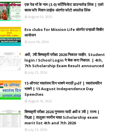
एक पेड मॉ के नाम (3.0) सर्टिफिकेट डाउनलोड लिंक | एको
क्लब फॉर मिशन लाईफ अंतर्गत फोटो अपलोड लिंक
August 05, 2025
Eco clubs for Mission Life अंतर्गत उन्हाळी शिबीर
आयोजन
June 06, 2024
4थी, 7वी शिष्यवृत्ती परीक्षा 2026 निकाल जाहीर. Student
login / School Login ने चेक करा निकाल. | 4th,
7th Scholarship Exam Result announced
July 25, 2026
15 ऑगस्ट स्वातंत्र्य दिन भाषणे मराठी pdf | स्वातंत्र्यदिन
भाषणे | 15 August Independence Day
Speeches
August 10, 2022
शिष्यवृत्ती परीक्षा 2026 गुणवत्ता यादी 4थी व 7वी | राज्य |
जिल्हा | तालुका स्तरीय याद्या Scholarship exam
merit list 4th and 7th 2026
July 25, 2026