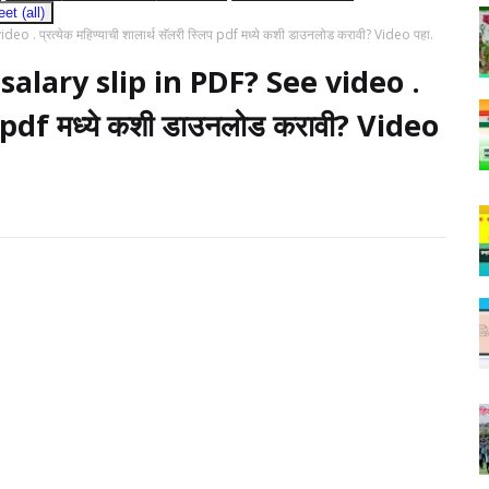
t (all)
प्रत्येक महिण्याची शालार्थ सॅलरी स्लिप pdf मध्ये कशी डाउनलोड करावी? Video पहा.
lary slip in PDF? See video .
्लिप pdf मध्ये कशी डाउनलोड करावी? Video