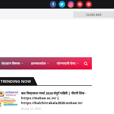
इयत्ता 6व
CLOSE ADS
णीतील अधिसंख्य पद निर्माण करून त्यावर नियुक्ती देणेबाबत शासन निर्णय 04 ऑगस्ट
तंत्रज्ञान विषयक
हास्यकल्लोळ
प्रेरणादायी पोस्ट
TRENDING NOW
बाल चित्रकला स्पर्धा 2026 संपूर्ण माहिती | नोंदणी लिंक -
https://msbae.ac.in/ |
https://balchitrakala2026.msbae.in/
July 22, 2026