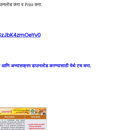
 डाउनलोड करा व Print करा.
pSzJbK4zmOeYv0
पत्रिका आणि अभ्यासक्रम डाउनलोड करण्यासाठी येथे टच करा.