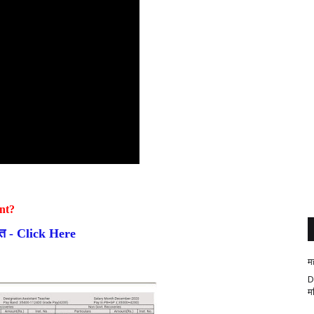
ent?
दात - Click Here
म
D
म