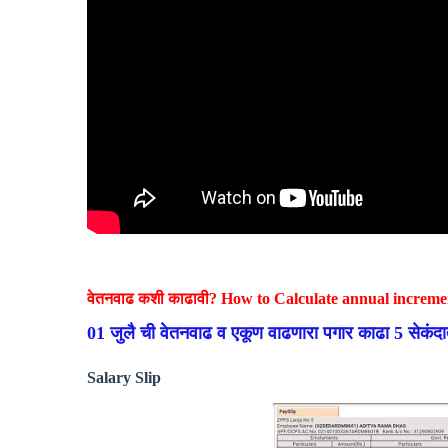
वेतनवाढ कशी काढावी? How to Calculate annual increm
01 जुलै ची वेतनवाढ व एकूण वाढणारा पगार काढा 5 सेकं
Salary Slip