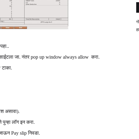
ग
ह
पहा..
साईटला जा. नंतर pop up window always allow करा.
 टाका.
वेश असावा).
े पुन्हा लॉग इन करा.
जाऊन Pay slip निवडा.