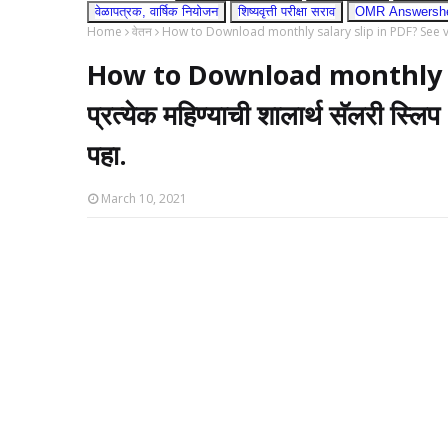
वेळापत्रक, वार्षिक नियोजन
शिष्यवृत्ती परीक्षा सराव
OMR Answershee
Home
वेतन
How to Download monthly salary slip in PDF? See video . 
How to Download monthly sa
प्रत्येक महिण्याची शालार्थ सॅलरी स
पहा.
March 10, 2021