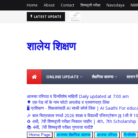
Home
About
Contact
शिष्यवृत्ती परीक्षा
Navodaya
NM
LATEST UPDATE
समग्र शिक्षा अंतर्गत कार्यरत कंत्राटी कर्मचारी ह
कंत्राटी शिक्षक
2026
शालेय शिक्षण
ONLINE UPDATE
शैक्षणिक बातम्या
शासन नि
आजचा परिपाठ व दिनविशेष माहिती Daily updated at 7:00 am
🌳 एक पेड मॉ के नाम फोटो अपलोड व प्रमाणपत्र लिंक
🖥 प्रशिक्षण - शिक्षकांसाठी AI साथी कोर्स लिंक | AI Saathi For ed
🎉 बाल चित्रकला स्पर्धा 2026 शाळा व विद्यार्थी रजिस्ट्रेशन (इ.1ली ते 1
♻️ 4थी, 7वी शिष्यवृत्ती परीक्षा निकाल जाहीर | 4th, 7th Schola
📚 4थी, 7वी शिष्यवृत्ती परीक्षा गुणवत्ता यादी❓
Home Page
आजच्या शैक्षणिक बातम्या
आजचा परिपाठ
दिनविशेष