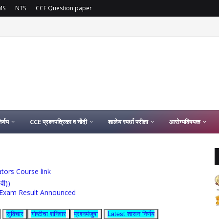
MS
NTS
CCE Question paper
ोणार कायम | समग्र शिक्षा अभियानांतर्गत दीर्घकाळ कार्यरत कंत्राटी कर्मचाऱ्यांसाठी समकक्ष वेतनश्रे
र्णय
CCE प्रश्नपत्रिका व नोंदी
शालेय स्पर्धा परीक्षा
आरोग्यविषयक
ucators Course link
0वी))
rship Exam Result Announced
सुविचार
गोष्टीचा शनिवार
प्रश्नमंजुषा
Latest शासन निर्णय