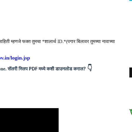
ी म्हणजे फक्त तुमचा *शालार्थ ID.*(पगार बिलावर तुमच्या नावाच्या
v.in/login.jsp
👇
सॅलरी स्लिप PDF मध्ये कशी डाउनलोड कराल?
one.