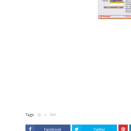
Tags:
fp
v
वेतन
Facebook
Twitter