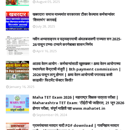
August 05, 2025
खबरदार! समाज माध्यमांत सरकारवर टीका केल्यास कर्मचाऱ्यांवर
'शिस्तभंग' कारवाई
July 28, 2025
नवीन अभ्यासक्रम व पाठ्यक्रमाची अंमलबजावणी राज्यात सन 2025-
26 पासून टप्प्या-टप्याने करणेबाबत शासन निर्णय
April 16, 2025
आठवा वेतन आयोग - कर्मचाऱ्यांसाठी खुशखबर ! 8व्या वेतन आयोगाच्या
स्थापनेला केंद्राची मंजुरी | 8th payment commission |
2026 पासून लागू होणार | 8व्या वेतन आयोगाची पगारवाढ कशी
काढावी? फिटमेंट फॅक्टर किती?
January 16, 2025
Maha TET Exam 2026 | महाराष्ट्र शिक्षक पात्रता परीक्षा |
Maharashtra TET Exam: 'टीईटी'ची जाहिरात, 21 जून 2026
होणार परीक्षा, संपूर्ण माहिती पहा www.mahatet.in
September 09, 2024
ग्रामपंचायत मतदार यादी PDF download | गावनिहाय मतदार