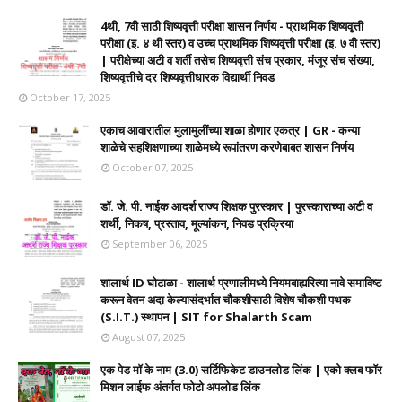
4थी, 7वी साठी शिष्यवृत्ती परीक्षा शासन निर्णय - प्राथमिक शिष्यवृत्ती
परीक्षा (इ. ४ थी स्तर) व उच्च प्राथमिक शिष्यवृत्ती परीक्षा (इ. ७ वी स्तर)
| परीक्षेच्या अटी व शर्ती तसेच शिष्यवृत्ती संच प्रकार, मंजूर संच संख्या,
शिष्यवृत्तीचे दर शिष्यवृत्तीधारक विद्यार्थी निवड
October 17, 2025
एकाच आवारातील मुलामुलींच्या शाळा होणार एकत्र | GR - कन्या
शाळेचे सहशिक्षणाच्या शाळेमध्ये रूपांतरण करणेबाबत शासन निर्णय
October 07, 2025
डॉ. जे. पी. नाईक आदर्श राज्य शिक्षक पुरस्कार | पुरस्काराच्या अटी व
शर्थी, निकष, प्रस्ताव, मूल्यांकन, निवड प्रक्रिया
September 06, 2025
शालार्थ ID घोटाळा - शालार्थ प्रणालीमध्ये नियमबाह्यरित्या नावे समाविष्ट
करून वेतन अदा केल्यासंदर्भात चौकशीसाठी विशेष चौकशी पथक
(S.I.T.) स्थापन | SIT for Shalarth Scam
August 07, 2025
एक पेड मॉ के नाम (3.0) सर्टिफिकेट डाउनलोड लिंक | एको क्लब फॉर
मिशन लाईफ अंतर्गत फोटो अपलोड लिंक