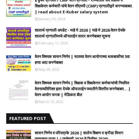
ई कुबेर प्रणाली / CMP वेतन प्रणाली - राज्यातील सर्व शिक्षक व
शिक्षकेतर कर्मचारी यांचे वेतन सीएमपी (CMP) प्रणालीद्वारे करण्याबाबत.
| read about E-Kuber salary system
January 05, 2024
शालार्थ प्रणाली अपडेट - माहे मे 2026 | माहे मे 2026 वेतन देयके
शालार्थ प्रणालीमध्ये ऑनलाईन सादर करणेबाबत सूचना
February 11, 2023
वेतन विषयक शासन निर्णय | सातव्या वेतन आयोगाच्या थकबाकीचा 5वा
हप्ता अदा करणेबाबत
May 09, 2022
वेतन विषयक शासन निर्णय | शिक्षक व शिक्षकेत्तर कर्मचाऱ्यांची नियमित
वेतनाव्यतिरिक्त इतर देयके ऑफलाईन पध्दतीने वितरीत करणेबाबत... |
वेतन आयोग फरक | मेडिकल बील
March 12, 2022
FEATURED POST
शासन निर्णय व परिपत्रके 2026 | शालेय शिक्षण व क्रीडा विभाग
महाराष्ट्र राज्य | ( जानेवारी 2026 ते डिसेंबर 2026)