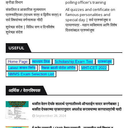
क्रीडा विभाग
polling officer's training
संकलित व आकारिक मूल्यमापन
All quizzes and certificate on
प्रश्नपत्रिका (प्रथम सत्र व द्वितीय सत्र) व
famous personalities and
सर्व विषयांच्या वर्णनात्मक नोंदी
special day | सर्व प्रश्नमंजुषा व
प्रमाणपत्र - महान व्यक्तिमत्व आणि विशेष
शुभेच्छा संदेश | विविध सण व दिनविशेष
दिवसांबद्दल प्रश्नमंजुषा
शुभेच्छा संदेश
USEFUL
Home Page
स्वाध्याय लिंक
Scholarship Exam Test
प्रश्नमंजुषा
Latest शासन निर्णय
शिक्षक बदली पोर्टल लॉगीन
MHT-CET 2022
NMMS Exam Selection List
आर्थिक / वेतनविषयक
थकीत वेतन देयके शालार्थ प्रणालीमध्ये ऑनलाईन सादर करणेबाबत |
थकीत देयकाच्या प्रकारानुसार अपलोड करावयाच्या कागदपत्रांची यादी
September 28, 2024