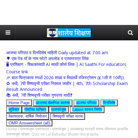
आजचा परिपाठ व दिनविशेष माहिती Daily updated at 7:00 am
🌳 एक पेड मॉ के नाम फोटो अपलोड व प्रमाणपत्र लिंक
🖥 प्रशिक्षण - शिक्षकांसाठी AI साथी कोर्स लिंक | AI Saathi For educators
Course link
🎉 बाल चित्रकला स्पर्धा 2026 शाळा व विद्यार्थी रजिस्ट्रेशन (इ.1ली ते 10वी))
♻️ 4थी, 7वी शिष्यवृत्ती परीक्षा निकाल जाहीर | 4th, 7th Scholarship Exam
Result Announced
📚 4थी, 7वी शिष्यवृत्ती परीक्षा गुणवत्ता यादी❓
Home Page
आजच्या शैक्षणिक बातम्या
आजचा परिपाठ
दिनविशेष
सुविचार
गोष्टीचा शनिवार
प्रश्नमंजुषा
Latest शासन निर्णय
वेळापत्रक, वार्षिक नियोजन
शिष्यवृत्ती परीक्षा सराव
OMR Answersheet (all)
Home
प्रश्नमंजुषा प्रमाणपत्र
प्रश्नमंजुषा | लालबहादूर शास्त्री यांच्या जीवनावर आधारित
प्रश्नमंजुषा सोडवा. Quiz on Lal Bahadur Shastri Biography