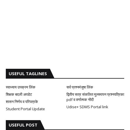
USEFUL TAGLINES
स्वाध्याय उपक्रम लिंक
सर्व प्रश्नमंजुषा लिंक
शिक्षक बदली अपडेट
द्वितीय सत्र संकलित मूल्यमापन प्रश्नपत्रिका
pdf व वर्णात्मक नोंदी
शासन निर्णय व परिपत्रके
Udise+ SDMS Portal link
Student Portal Update
USEFUL POST