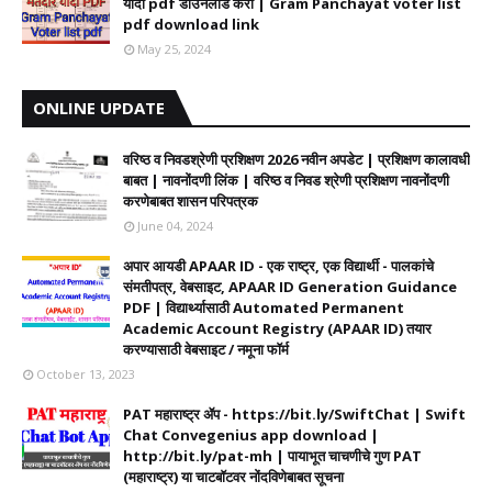
यादी pdf डाउनलोड करा | Gram Panchayat voter list
pdf download link
May 25, 2024
ONLINE UPDATE
वरिष्ठ व निवडश्रेणी प्रशिक्षण 2026 नवीन अपडेट | प्रशिक्षण कालावधी‌
बाबत | नावनोंदणी लिंक | वरिष्ठ व निवड श्रेणी प्रशिक्षण नावनोंदणी
करणेबाबत शासन परिपत्रक
June 04, 2024
अपार आयडी APAAR ID - एक राष्ट्र, एक विद्यार्थी - पालकांचे
संमतीपत्र, वेबसाइट, APAAR ID Generation Guidance
PDF | विद्यार्थ्यासाठी Automated Permanent
Academic Account Registry (APAAR ID) तयार
करण्यासाठी वेबसाइट / नमूना फॉर्म
October 13, 2023
PAT महाराष्ट्र ॲप - https://bit.ly/SwiftChat | Swift
Chat Convegenius app download |
http://bit.ly/pat-mh | पायाभूत चाचणीचे गुण PAT
(महाराष्ट्र) या चाटबॉटवर नोंदविणेबाबत सूचना