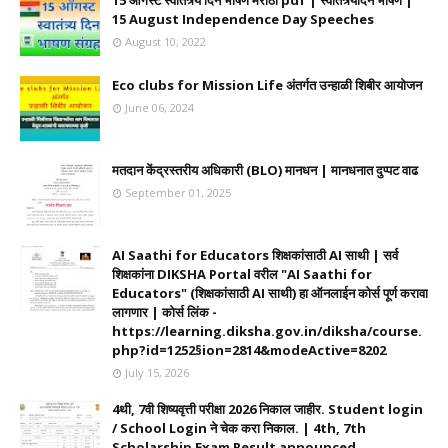
15 ऑगस्ट स्वातंत्र्य दिन भाषणे मराठी pdf | स्वातंत्र्यदिन भाषणे |
15 August Independence Day Speeches
August 10, 2022
Eco clubs for Mission Life अंतर्गत उन्हाळी शिबीर आयोजन
June 06, 2024
मतदान केंद्रस्तरीय अधिकारी (BLO) मानधन | मानधनात दुप्पट वाढ
September 01, 2025
AI Saathi for Educators शिक्षकांसाठी AI साथी | सर्व
शिक्षकांना DIKSHA Portal वरील "AI Saathi for
Educators" (शिक्षकांसाठी AI साथी) हा ऑनलाईन कोर्स पूर्ण करावा
लागणार | कोर्स लिंक -
https://learning.diksha.gov.in/diksha/course.
php?id=1252§ion=2814&modeActive=8202
July 15, 2026
4थी, 7वी शिष्यवृत्ती परीक्षा 2026 निकाल जाहीर. Student login
/ School Login ने चेक करा निकाल. | 4th, 7th
Scholarship Exam Result announced