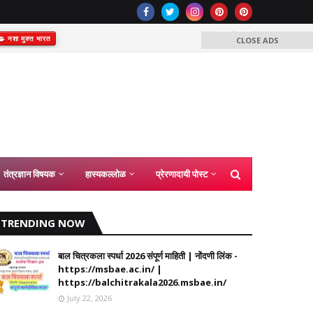
नशा मुक्त भारत
CLOSE ADS
समग्र शिक्षा अंतर्
कंत्राटी शिक्ष
2026
तंत्रज्ञान विषयक
हास्यकल्लोळ
प्रेरणादायी पोस्ट
TRENDING NOW
बाल चित्रकला स्पर्धा 2026 संपूर्ण माहिती | नोंदणी लिंक -
https://msbae.ac.in/ |
https://balchitrakala2026.msbae.in/
July 22, 2026