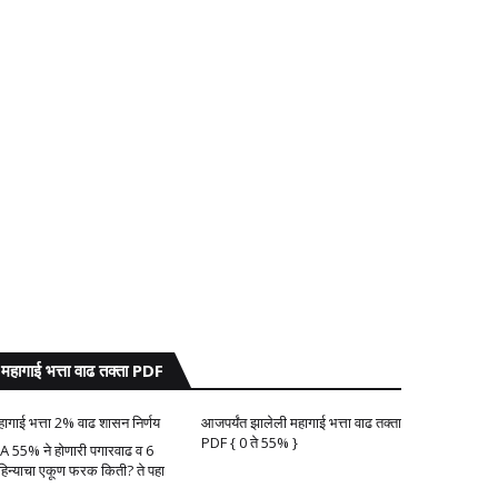
महागाई भत्ता वाढ तक्ता PDF
हागाई भत्ता 2% वाढ शासन निर्णय
आजपर्यंत झालेली महागाई भत्ता वाढ तक्ता
PDF { 0 ते 55% }
A 55% ने होणारी पगारवाढ व 6
हिन्याचा एकूण फरक किती? ते पहा