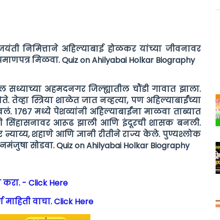
 जयंती निमित्ताने अहिल्याबाई होळकर यांच्या जीवनावर
्रमाणपत्र मिळवा. Quiz on Ahilyabai Holkar Biography
ातील सध्याच्या अहमदनगर जिल्ह्यातील चौंडी गावात झाला.
. तेव्हा स्त्रिया शाळेत जात नव्हत्या, पण अहिल्याबाईंच्या
वलं.
1767 मध्ये पेशव्यांनी अहिल्याबाईंना माळवा ताब्यात
 रोजी सिंहासनावर आरूढ झाली आणि इंदूरची शासक बनली.
 न्याय्य, शहाणे आणि ज्ञानी रीतीने राज्य केले. पुण्यश्लोक
नमंजुषा सोडवा. Quiz on Ahilyabai Holkar Biography
 करा. - Click Here
ण माहिती वाचा. Click Here