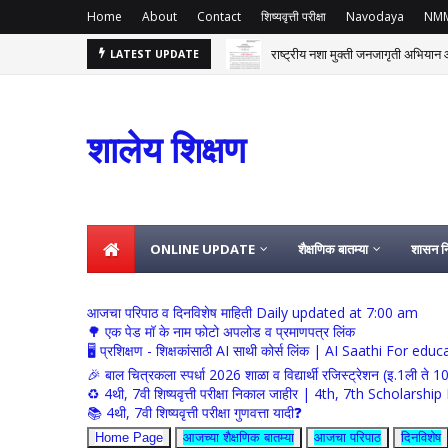
Home
About
Contact
शिष्यवृत्ती परीक्षा
Navodaya
NM
राष्ट्रीय नशा मुक्ती जनजागृती अभियान आ
LATEST UPDATE
शालेय शिक्षण
ONLINE UPDATE
शैक्षणिक बातम्या
शासन नि
आजचा परिपाठ व दिनविशेष माहिती Daily updated at 7:00 am
🌳 एक पेड मॉ के नाम फोटो अपलोड व प्रमाणपत्र लिंक
🖥 प्रशिक्षण - शिक्षकांसाठी AI साथी कोर्स लिंक | AI Saathi For ed
🎉 बाल चित्रकला स्पर्धा 2026 शाळा व विद्यार्थी रजिस्ट्रेशन (इ.1ली ते 1
♻️ 4थी, 7वी शिष्यवृत्ती परीक्षा निकाल जाहीर | 4th, 7th Schola
📚 4थी, 7वी शिष्यवृत्ती परीक्षा गुणवत्ता यादी❓
Home Page
आजच्या शैक्षणिक बातम्या
आजचा परिपाठ
दिनविशेष