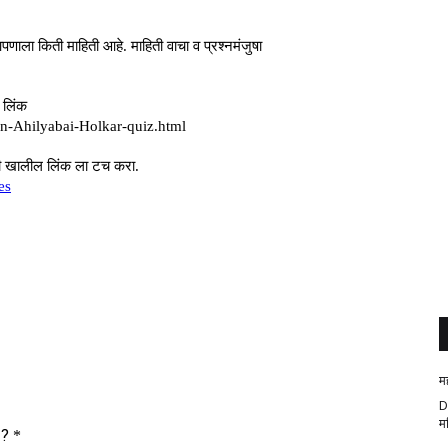
म
D
म