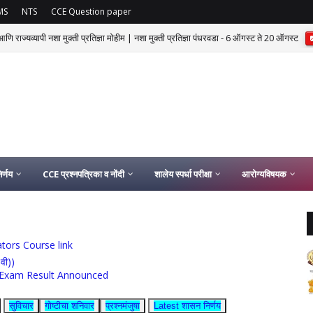
MS
NTS
CCE Question paper
णि राज्यव्यापी नशा मुक्ती प्रतिज्ञा मोहीम | नशा मुक्ती प्रतिज्ञा पंधरवडा - 6 ऑगस्ट ते 20 ऑगस्ट
र्णय
CCE प्रश्नपत्रिका व नोंदी
शालेय स्पर्धा परीक्षा
आरोग्यविषयक
ucators Course link
0वी))
rship Exam Result Announced
सुविचार
गोष्टीचा शनिवार
प्रश्नमंजुषा
Latest शासन निर्णय