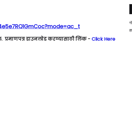
ग
bB4e5e7RQ1GmCoc?mode=ac_t
ह
ेल.
प्रमाणपत्र डाउनलोड करण्यासाठी लिंक -
Click Here