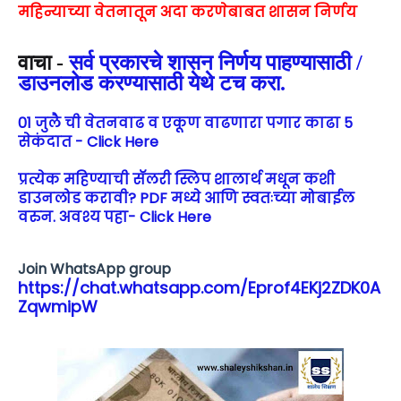
महिन्याच्या वेतनातून अदा करणेबाबत शासन‌ निर्णय
वाचा -
सर्व प्रकारचे शासन निर्णय पाहण्यासाठी /
डाउनलोड करण्यासाठी येथे टच करा.
01 जुलै ची वेतनवाढ व एकूण वाढणारा पगार काढा 5
सेकंदात - Click Here
प्रत्येक महिण्याची सॅलरी स्लिप शालार्थ मधून कशी
डाउनलोड करावी? PDF मध्ये आणि स्वतःच्या मोबाईल
वरुन. अवश्य पहा- Click Here
Join WhatsApp group
https://chat.whatsapp.com/Eprof4EKj2ZDK0A
ZqwmipW