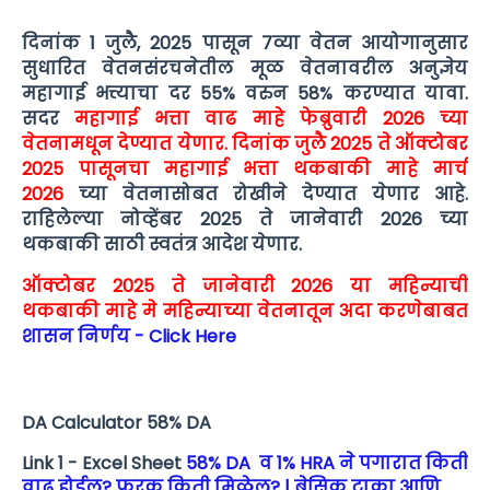
दिनांक 1 जुलै, 2025 पासून 7व्या वेतन आयोगानुसार
सुधारित वेतनसंरचनेतील मूळ वेतनावरील अनुज्ञेय
महागाई भत्त्याचा दर 55% वरुन 58% करण्यात यावा.
सदर
महागाई भत्ता वाढ माहे फेब्रुवारी 2026 च्या
वेतनामधून देण्यात येणार. दिनांक जुलै 2025 ते ऑक्टोबर
2025 पासूनचा महागाई भत्ता थकबाकी माहे मार्च
2026
च्या वेतनासोबत रोखीने देण्यात येणार आहे.
राहिलेल्या नोव्हेंबर 2025 ते जानेवारी 2026 च्या
थकबाकी साठी स्वतंत्र आदेश येणार.
ऑक्टोबर 2025 ते जानेवारी 2026 या महिन्याची
थकबाकी माहे मे महिन्याच्या वेतनातून अदा करणेबाबत
शासन‌ निर्णय - Click Here
DA Calculator 58% DA
Link 1 - Excel Sheet
58% DA व 1% HRA ने पगारात किती
वाढ होईल? फरक किती मिळेल? | बेसिक टाका आणि