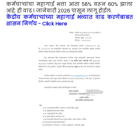
कर्मचाऱ्यांचा महागाई भत्ता आता ५8% वरून 60% झाला
आहे. ही वाढ १ जानेवारी २०२6 पासून लागू होईल.
केंद्रीय कर्मचाऱ्यांच्या महागाई भत्त्यात वाढ करणेबाबत
शासन निर्णय - Click Here