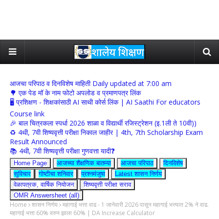
आजचा परिपाठ व दिनविशेष माहिती Daily updated at 7:00 am
🌳 एक पेड मॉ के नाम फोटो अपलोड व प्रमाणपत्र लिंक
🖥 प्रशिक्षण - शिक्षकांसाठी AI साथी कोर्स लिंक | AI Saathi For educators
Course link
🎉 बाल चित्रकला स्पर्धा 2026 शाळा व विद्यार्थी रजिस्ट्रेशन (इ.1ली ते 10वी))
♻️ 4थी, 7वी शिष्यवृत्ती परीक्षा निकाल जाहीर | 4th, 7th Scholarship Exam
Result Announced
📚 4थी, 7वी शिष्यवृत्ती परीक्षा गुणवत्ता यादी❓
Home Page
आजच्या शैक्षणिक बातम्या
आजचा परिपाठ
दिनविशेष
सुविचार
गोष्टीचा शनिवार
प्रश्नमंजुषा
Latest शासन निर्णय
वेळापत्रक, वार्षिक नियोजन
शिष्यवृत्ती परीक्षा सराव
OMR Answersheet (all)
Home
शासन निर्णय
महागाई भत्ता वाढ - 1 जानेवारी 2026 पासून महागाई भत्त्यात 2% ने वाढ.
महागाई भत्ता 60% वरुन झाला 60% | DA Increase Calculator