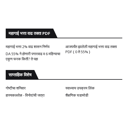
महागाई भत्ता वाढ तक्ता PDF
महागाई भत्ता 2% वाढ शासन निर्णय
आजपर्यंत झालेली महागाई भत्ता वाढ तक्ता
PDF { 0 ते 55% }
DA 55% ने होणारी पगारवाढ व 6 महिन्याचा
एकूण फरक किती? ते पहा
साप्ताहिक विशेष
गोष्टीचा शनिवार
स्वाध्याय उपक्रम लिंक
हास्यकल्लोळ - विनोदांची जत्रा
शैक्षणिक घडामोडी