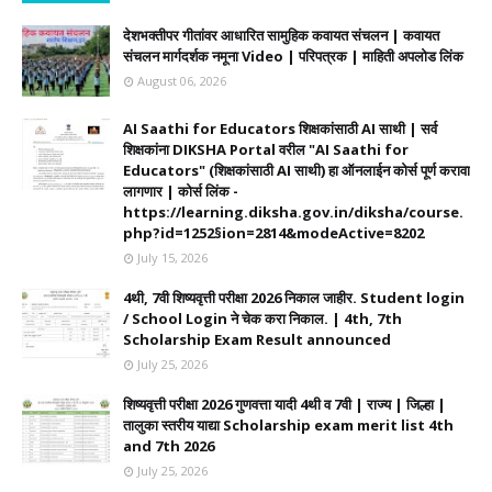
देशभक्तीपर गीतांवर आधारित सामुहिक कवायत संचलन | कवायत
संचलन मार्गदर्शक नमूना Video | परिपत्रक | माहिती अपलोड लिंक
August 06, 2026
AI Saathi for Educators शिक्षकांसाठी AI साथी | सर्व
शिक्षकांना DIKSHA Portal वरील "AI Saathi for
Educators" (शिक्षकांसाठी AI साथी) हा ऑनलाईन कोर्स पूर्ण करावा
लागणार | कोर्स लिंक -
https://learning.diksha.gov.in/diksha/course.
php?id=1252§ion=2814&modeActive=8202
July 15, 2026
4थी, 7वी शिष्यवृत्ती परीक्षा 2026 निकाल जाहीर. Student login
/ School Login ने चेक करा निकाल. | 4th, 7th
Scholarship Exam Result announced
July 25, 2026
शिष्यवृत्ती परीक्षा 2026 गुणवत्ता यादी 4थी व 7वी | राज्य | जिल्हा |
तालुका स्तरीय याद्या Scholarship exam merit list 4th
and 7th 2026
July 25, 2026