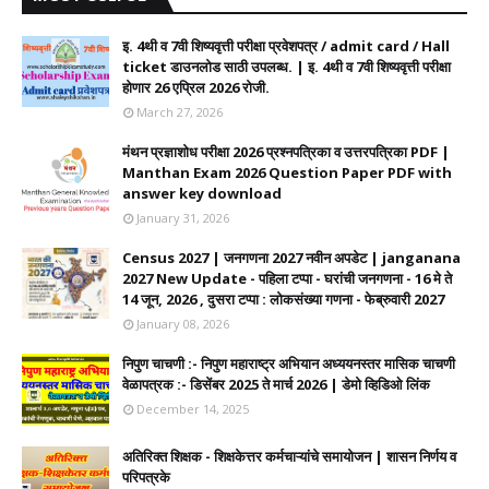
इ. 4थी व 7वी शिष्यवृत्ती परीक्षा प्रवेशपत्र / admit card / Hall
ticket डाउनलोड साठी उपलब्ध. | इ. 4थी व 7वी शिष्यवृत्ती परीक्षा
होणार 26 एप्रिल 2026 रोजी.
March 27, 2026
मंथन प्रज्ञाशोध परीक्षा 2026 प्रश्नपत्रिका व उत्तरपत्रिका PDF |
Manthan Exam 2026 Question Paper PDF with
answer key download
January 31, 2026
Census 2027 | जनगणना 2027 नवीन अपडेट | janganana
2027 New Update - पहिला टप्पा - घरांची जनगणना - 16 मे ते
14 जून, 2026 , दुसरा टप्पा : लोकसंख्या गणना - फेब्रुवारी 2027
January 08, 2026
निपुण चाचणी :- निपुण महाराष्ट्र अभियान अध्ययनस्तर मासिक चाचणी
वेळापत्रक :- डिसेंबर 2025 ते मार्च 2026 | डेमो व्हिडिओ लिंक
December 14, 2025
अतिरिक्त शिक्षक - शिक्षकेत्तर कर्मचाऱ्यांचे समायोजन | शासन निर्णय व
परिपत्रके