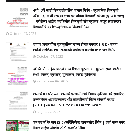
4थी, 7वी साठी शिष्यवृत्ती परीक्षा शासन निर्णय - प्राथमिक शिष्यवृत्ती
परीक्षा (इ. ४ थी स्तर) व उच्च प्राथमिक शिष्यवृत्ती परीक्षा (इ. ७ वी स्तर)
| परीक्षेच्या अटी व शर्ती तसेच शिष्यवृत्ती संच प्रकार, मंजूर संच संख्या,
शिष्यवृत्तीचे दर शिष्यवृत्तीधारक विद्यार्थी निवड
October 17, 2025
एकाच आवारातील मुलामुलींच्या शाळा होणार एकत्र | GR - कन्या
शाळेचे सहशिक्षणाच्या शाळेमध्ये रूपांतरण करणेबाबत शासन निर्णय
October 07, 2025
डॉ. जे. पी. नाईक आदर्श राज्य शिक्षक पुरस्कार | पुरस्काराच्या अटी व
शर्थी, निकष, प्रस्ताव, मूल्यांकन, निवड प्रक्रिया
September 06, 2025
शालार्थ ID घोटाळा - शालार्थ प्रणालीमध्ये नियमबाह्यरित्या नावे समाविष्ट
करून वेतन अदा केल्यासंदर्भात चौकशीसाठी विशेष चौकशी पथक
(S.I.T.) स्थापन | SIT for Shalarth Scam
August 07, 2025
एक पेड मॉ के नाम (3.0) सर्टिफिकेट डाउनलोड लिंक | एको क्लब फॉर
मिशन लाईफ अंतर्गत फोटो अपलोड लिंक