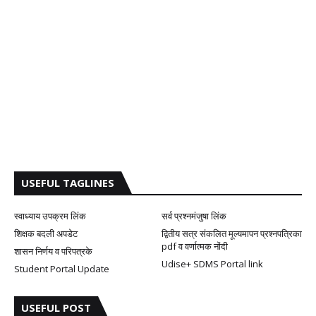
USEFUL TAGLINES
स्वाध्याय उपक्रम लिंक
सर्व प्रश्नमंजुषा लिंक
शिक्षक बदली अपडेट
द्वितीय सत्र संकलित मूल्यमापन प्रश्नपत्रिका
pdf व वर्णात्मक नोंदी
शासन निर्णय व परिपत्रके
Udise+ SDMS Portal link
Student Portal Update
USEFUL POST