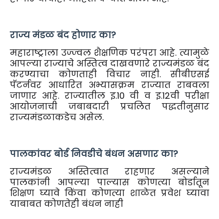
राज्य मंडळ बंद होणार का?
महाराष्ट्राला उज्ज्वल शैक्षणिक परंपरा आहे. त्यामुळे
आपल्या राज्याचे अस्तित्व दाखवणारे राज्यमंडळ बंद
करण्याचा कोणताही विचार नाही. सीबीएसई
पॅटर्नवर आधारित अभ्यासक्रम राज्यात राबवला
जाणार आहे. राज्यातील इ.10 वी व इ.12वी परीक्षा
आयोजनाची जबाबदारी प्रचलित पद्धतीनुसार
राज्यमंडळाकडेच असेल.
पालकांवर बोर्ड निवडीचे बंधन असणार का?
राज्यमंडळ अस्तित्वात राहणार असल्याने
पालकांनी आपल्या पाल्यास कोणत्या बोर्डातून
शिक्षण घ्यावे किंवा कोणत्या शाळेत प्रवेश घ्यावा
याबाबत कोणतेही बंधन नाही