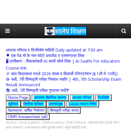
आजचा परिपाठ व दिनविशेष माहिती Daily updated at 7:00 am
🌳 एक पेड मॉ के नाम फोटो अपलोड व प्रमाणपत्र लिंक
🖥 प्रशिक्षण - शिक्षकांसाठी AI साथी कोर्स लिंक | AI Saathi For educators
Course link
🎉 बाल चित्रकला स्पर्धा 2026 शाळा व विद्यार्थी रजिस्ट्रेशन (इ.1ली ते 10वी))
♻️ 4थी, 7वी शिष्यवृत्ती परीक्षा निकाल जाहीर | 4th, 7th Scholarship Exam
Result Announced
📚 4थी, 7वी शिष्यवृत्ती परीक्षा गुणवत्ता यादी❓
Home Page
आजच्या शैक्षणिक बातम्या
आजचा परिपाठ
दिनविशेष
सुविचार
गोष्टीचा शनिवार
प्रश्नमंजुषा
Latest शासन निर्णय
वेळापत्रक, वार्षिक नियोजन
शिष्यवृत्ती परीक्षा सराव
OMR Answersheet (all)
Home
cbse pattern
Maharashtra CBSE Pattern : महाराष्ट्राचा CBSE पॅटर्न
कसा असणार? अभ्यासक्रम आणि पुस्तके कशी? संपूर्ण माहिती वाचा.