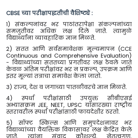
CBSE च्या परीक्षापद्धतीची वैशिष्ट्ये :
1) संकल्पनांवर भर पाठांतरापेक्षा संकल्पनांच्या
समजुतीवर अधिक लक्ष दिले जाते. त्यामुळे
विद्यार्थ्यांना व्यावहारिक ज्ञान मिळते.
2) सतत आणि सर्वसमावेशक मूल्यमापन (CCE
Continuous and Comprehensive Evaluation)
- विद्याथ्यांच्या सततच्या प्रगतीवर लक्ष ठेवले जाते
केवळ अंतिम परीक्षांवर भर न प्रकल्प, उपक्रम आणि
इतर मूल्यां तत्राचा समावेश केला जातो.
3) राज्य, देश व जगाच्या पातळीवरचे ज्ञान मिळते.
4) स्पर्धा परीक्षांसाठी उपयुक्त सीबीएसई
अभ्यासक्रम JEE, NEET, UPSC यांसारख्या राष्ट्रीय
स्तरावरील स्पर्धा परीक्षांसाठी फायदेशीर ठरतो.
5) सॉफ्ट स्किल्स आणि समुपदेशनावर भर
विद्याव्यांच्या वैयक्तिक विकासावर लक्ष केंद्रित केले
जाते, त्यांना संवाद कौशल्ये, नेतृत्वगुण,