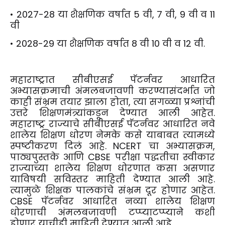
• 2027-28 या शैक्षणिक वर्षात 5 वी, 7 वी, 9 वी व 11
वी
• 2028-29 या शैक्षणिक वर्षात 8 वी 10 वी व 12 वी.
महाराष्ट्रात सीबीएसई पॅटर्नवर आधारित
अभ्यासक्रमाची अंमलबजावणी करण्यासंदर्भात जो
काही संभ्रम तयार झाला होता, त्या सगळ्या प्रश्नांची
उत्तरे शिक्षणमंत्र्यांकडून देण्यात आली आहेत.
महाराष्ट्र राज्याचे सीबीएसई पॅटर्नवर आधारित नवे
शालेय शिक्षण धोरण नेमके कसे याबाबत त्यामध्ये
स्पष्टीकरण दिलं आहे. NCERT चा अभ्यासक्रम,
पाठ्यपुस्तके आणि CBSE परीक्षा पद्धतीचा स्वीकार
राज्याच्या शालेय शिक्षण धोरणात कसा असणार
याविषयी सविस्तर माहिती देण्यात आली आहे.
त्यामुळे शिक्षक पालकांचे संभ्रम दूर होणार आहेत.
CBSE पॅटर्नवर आधारित नव्या शालेय शिक्षण
धोरणाची अंमलबजावणी टप्प्याटप्प्याने कशी
होणार याचीही माहिती देण्यात आली आहे.