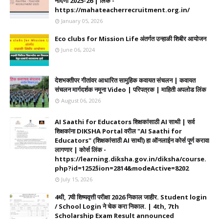
नोंदणी 2025-26 | लिंक -
https://mahateacherrecruitment.org.in/
January 05, 2026
Eco clubs for Mission Life अंतर्गत उन्हाळी शिबीर आयोजन
June 06, 2024
देशभक्तीपर गीतांवर आधारित सामुहिक कवायत संचलन | कवायत
संचलन मार्गदर्शक नमूना Video | परिपत्रक | माहिती अपलोड लिंक
August 06, 2026
AI Saathi for Educators शिक्षकांसाठी AI साथी | सर्व
शिक्षकांना DIKSHA Portal वरील "AI Saathi for
Educators" (शिक्षकांसाठी AI साथी) हा ऑनलाईन कोर्स पूर्ण करावा
लागणार | कोर्स लिंक -
https://learning.diksha.gov.in/diksha/course.
php?id=1252§ion=2814&modeActive=8202
July 15, 2026
4थी, 7वी शिष्यवृत्ती परीक्षा 2026 निकाल जाहीर. Student login
/ School Login ने चेक करा निकाल. | 4th, 7th
Scholarship Exam Result announced