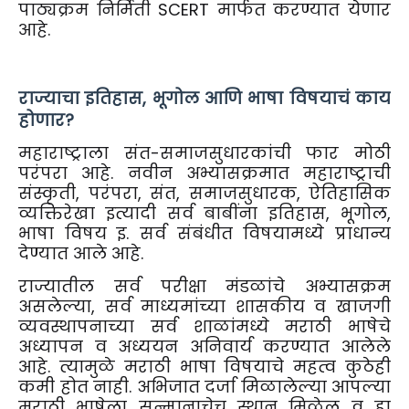
पाठ्यक्रम निर्मिती SCERT मार्फत करण्यात येणार
आहे.
राज्याचा इतिहास, भूगोल आणि भाषा विषयाचं काय
होणार?
महाराष्ट्राला संत-समाजसुधारकांची फार मोठी
परंपरा आहे. नवीन अभ्यासक्रमात महाराष्ट्राची
संस्कृती, परंपरा, संत, समाजसुधारक, ऐतिहासिक
व्यक्तिरेखा इत्यादी सर्व बाबींना इतिहास, भूगोल,
भाषा विषय इ. सर्व संबंधीत विषयामध्ये प्राधान्य
देण्यात आले आहे.
राज्यातील सर्व परीक्षा मंडळांचे अभ्यासक्रम
असलेल्या, सर्व माध्यमांच्या शासकीय व खाजगी
व्यवस्थापनाच्या सर्व शाळांमध्ये मराठी भाषेचे
अध्यापन व अध्ययन अनिवार्य करण्यात आलेले
आहे. त्यामुळे मराठी भाषा विषयाचे महत्व कुठेही
कमी होत नाही. अभिजात दर्जा मिळालेल्या आपल्या
मराठी भाषेला सन्मानाचेच स्थान मिळेल व हा