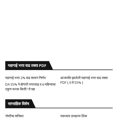
महागाई भत्ता वाढ तक्ता PDF
महागाई भत्ता 2% वाढ शासन निर्णय
आजपर्यंत झालेली महागाई भत्ता वाढ तक्ता
PDF { 0 ते 55% }
DA 55% ने होणारी पगारवाढ व 6 महिन्याचा
एकूण फरक किती? ते पहा
साप्ताहिक विशेष
गोष्टीचा शनिवार
स्वाध्याय उपक्रम लिंक