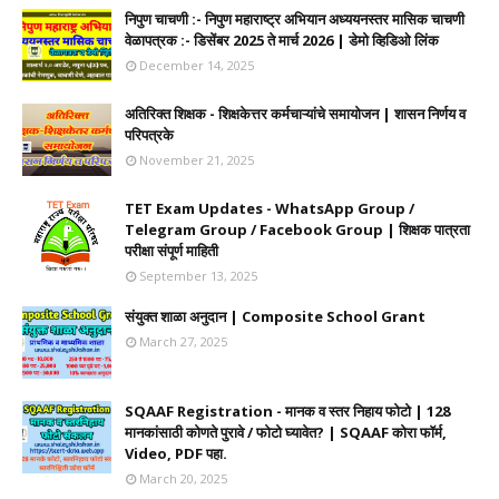
निपुण चाचणी :- निपुण महाराष्ट्र अभियान अध्ययनस्तर मासिक चाचणी
वेळापत्रक :- डिसेंबर 2025 ते मार्च 2026 | डेमो व्हिडिओ लिंक
December 14, 2025
अतिरिक्त शिक्षक - शिक्षकेत्तर कर्मचाऱ्यांचे समायोजन | शासन निर्णय व
परिपत्रके
November 21, 2025
TET Exam Updates - WhatsApp Group /
Telegram Group / Facebook Group | शिक्षक पात्रता
परीक्षा संपूर्ण माहिती
September 13, 2025
संयुक्त शाळा अनुदान | Composite School Grant
March 27, 2025
SQAAF Registration - मानक व स्तर निहाय फोटो | 128
मानकांसाठी कोणते पुरावे / फोटो घ्यावेत? | SQAAF कोरा फॉर्म,
Video, PDF पहा.
March 20, 2025