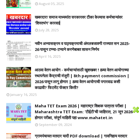
August 05, 2025
खबरदार! समाज माध्यमांत सरकारवर टीका केल्यास कर्मचाऱ्यांवर
'शिस्तभंग' कारवाई
July 28, 2025
नवीन अभ्यासक्रम व पाठ्यक्रमाची अंमलबजावणी राज्यात सन 2025-
26 पासून टप्प्या-टप्याने करणेबाबत शासन निर्णय
April 16, 2025
आठवा वेतन आयोग - कर्मचाऱ्यांसाठी खुशखबर ! 8व्या वेतन आयोगाच्या
स्थापनेला केंद्राची मंजुरी | 8th payment commission |
2026 पासून लागू होणार | 8व्या वेतन आयोगाची पगारवाढ कशी
काढावी? फिटमेंट फॅक्टर किती?
January 16, 2025
Maha TET Exam 2026 | महाराष्ट्र शिक्षक पात्रता परीक्षा |
Maharashtra TET Exam: 'टीईटी'ची जाहिरात, 21 जून 2026
होणार परीक्षा, संपूर्ण माहिती पहा www.mahatet.in
September 09, 2024
ग्रामपंचायत मतदार यादी PDF download | गावनिहाय मतदार