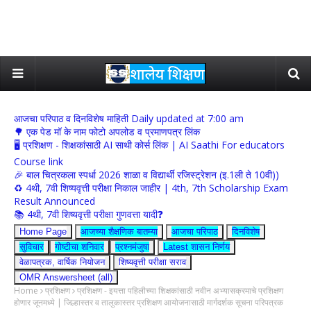
आजचा परिपाठ व दिनविशेष माहिती Daily updated at 7:00 am
🌳 एक पेड मॉ के नाम फोटो अपलोड व प्रमाणपत्र लिंक
🖥 प्रशिक्षण - शिक्षकांसाठी AI साथी कोर्स लिंक | AI Saathi For educators
Course link
🎉 बाल चित्रकला स्पर्धा 2026 शाळा व विद्यार्थी रजिस्ट्रेशन (इ.1ली ते 10वी))
♻️ 4थी, 7वी शिष्यवृत्ती परीक्षा निकाल जाहीर | 4th, 7th Scholarship Exam
Result Announced
📚 4थी, 7वी शिष्यवृत्ती परीक्षा गुणवत्ता यादी❓
Home Page
आजच्या शैक्षणिक बातम्या
आजचा परिपाठ
दिनविशेष
सुविचार
गोष्टीचा शनिवार
प्रश्नमंजुषा
Latest शासन निर्णय
वेळापत्रक, वार्षिक नियोजन
शिष्यवृत्ती परीक्षा सराव
OMR Answersheet (all)
Home
प्रशिक्षण
प्रशिक्षण - इयत्ता पहिलीच्या शिक्षकांसाठी नवीन अभ्यासक्रमाचे प्रशिक्षण
होणार जूनमध्ये | जिल्हास्तर व तालुकास्तर प्रशिक्षण आयोजनासाठी मार्गदर्शक सूचना परिपत्रक