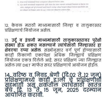
१२. केवळ मराठी माध्यमासाठी जिल्हा व तालुकास्तर
प्रशिक्षणाचे नियोजन असेल.
१३.
उर्दू व इंग्रजी माध्यमांसाठी तालुकास्तरावर पुरेशी
संख्या होऊ शकत नसल्याने त्यांचेसाठी जिल्हास्तर हा
शेवटचा टप्पा असेल
. संख्येनुसार वर्ग पूर्ण होण्यासाठी
काही ठिकाणी एकापेक्षा अधिक जिल्ह्याचे प्रशिक्षण
नियोजन एकत्र दिलेले आहे. सदर प्रशिक्षण ज्या जिल्ह्यात
असेल त्या DIET मार्फत सदर प्रशिक्षणाचे आयोजन होईल.
१४. वरिष्ठ व निवड श्रेणी (दि.०२ ते १२ जून)
प्रशिक्षणामध्ये काही इ.१ली चे प्रशिक्षणार्थी
सहभागी असू शकतील त्यांचेसाठी स्वतंत्र
बेंच दि. १३ ते १५ जून, २०२५ दरम्यान
आयोजित करावी.