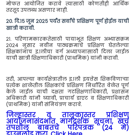
मोफत आयोजित
करावे त्यासाठी कोणतीही आर्थिक
तरतूद उपलब्ध असणार नाही.
२०. दि.१५ जून २०२५ पर्यंत सर्वांचे प्रशिक्षण पूर्ण होईल याची
खात्री करावी.
२१. परिणामकारकतेसाठी पायाभूत शिक्षण अभ्यासक्रम
२०२४ नुसार नवीन पाठ्यक्रमाचे प्रशिक्षण घेतलेल्या
शिक्षकांनाच इ.१लीचा वर्ग अध्यापनासाठी दिला जाईल
याची खात्री शिक्षणाधिकारी (प्राथमिक) यांनी करावी.
तरी, आपल्या कार्यक्षेत्रातील इ.१ली इयत्तेस शिकविणाऱ्या
प्रत्येक शाळेतील शिक्षकांचे प्रशिक्षण निर्धारित वेळेत पूर्ण
केले जाईल याची दक्षता गटशिक्षणाधिकारी, प्रशासन
अधिकारी यांनी घ्यावी, प्राचार्य डाएट व शिक्षणाधिकारी
(प्राथमिक) यांनी संनियंत्रण करावे.
जिल्हास्तर व तालुकास्तर प्रशिक्षण
आयोजनासंदर्भात मार्गदर्शक सूचना, खर्च
तपशील बाबतचे परिपत्रक (24 मे)
डाउनलोड करा. Click Here