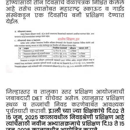
होण्यासाठी तीन दिवसांचे वेळापत्रक निश्चित केलेले
आहे तसेच त्यासोबत महाराष्ट्र स्काऊट व गाईड
संस्थेकडून एक दिवसीय बनी प्रशिक्षण देण्यात
येईल.
जिल्हास्तर व तालुका स्तर प्रशिक्षण आयोजनाची
जबाबदारी DIET यांचेवर असेल. त्यानुसार प्रशिक्षण
स्थळ व तज्ज्ञांची निवड करणेबाबत आवश्यक
पूर्वतयारी करावी.
इ.१ली च्या ज्या शिक्षकांचे दि.०२ ते
१5 जून, २०२५ कालावधील निवडश्रेणी प्रशिक्षण आहे
त्यांचेसाठी नवीन अभ्यासक्रमाचे प्रशिक्षण दि.१३ ते १५