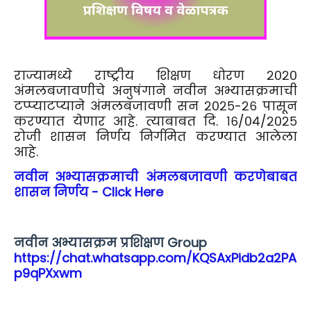
राज्यामध्ये राष्ट्रीय शिक्षण धोरण २०२०
अंमलबजावणीचे अनुषंगाने नवीन अभ्यासक्रमाची
टप्प्याटप्याने अंमलबजावणी सन २०२५-२६ पासून
करण्यात येणार आहे. त्याबाबत दि. १६/०४/२०२५
रोजी शासन निर्णय निर्गमित करण्यात आलेला
आहे.
नवीन अभ्यासक्रमाची अंमलबजावणी करणेबाबत
शासन निर्णय - Click Here
नवीन अभ्यासक्रम प्रशिक्षण Group
https://chat.whatsapp.com/KQSAxPidb2a2PA
p9qPXxwm