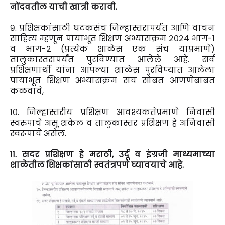
नोंदवतील याची खात्री करावी.
९. प्रशिक्षकांसाठी घटकसंच जिल्हास्तरापर्यंत आणि वाचन
साहित्य म्हणून पायाभूत शिक्षण अभ्यासक्रम २०२४ भाग-१
व भाग-२ (प्रत्येक शाळेस एक संच याप्रमाणे)
तालुकास्तरापर्यंत पुरविण्यात आलेले आहे. सर्व
प्रशिक्षणार्थी यांना आपल्या शाळेस पुरविण्यात आलेला
पायाभूत शिक्षण अभ्यासक्रम संच सोबत आणणेबाबत
कळवावे,
१०. जिल्हास्तरीय प्रशिक्षण आवश्यकतेप्रमाणे निवासी
स्वरुपाचे असू शकेल व तालुकास्तर प्रशिक्षण हे अनिवासी
स्वरूपाचे असेल.
११. सदर प्रशिक्षण हे मराठी, उर्दू व इंग्रजी माध्यमाच्या
शाळेतील शिक्षकांसाठी स्वतंत्रपणे घ्यावयाचे आहे.