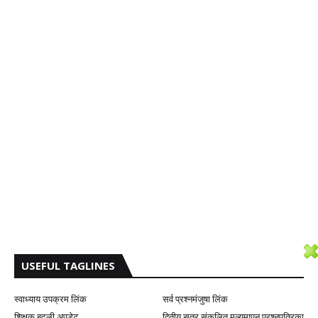
USEFUL TAGLINES
स्वाध्याय उपक्रम लिंक
सर्व प्रश्नमंजुषा लिंक
शिक्षक बदली अपडेट
द्वितीय सत्र संकलित मूल्यमापन प्रश्नपत्रिका