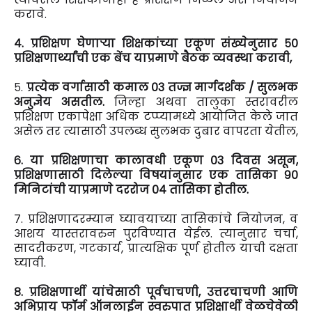
करावे.
४. प्रशिक्षण घेणाऱ्या शिक्षकांच्या एकूण संख्येनुसार ५०
प्रशिक्षणार्थ्यांची एक बेंच याप्रमाणे बैठक व्यवस्था करावी,
५.
प्रत्येक वर्गासाठी कमाल ०३ तज्ज्ञ मार्गदर्शक / सुलभक
अनुज्ञेय असतील.
जिल्हा अथवा तालुका स्तरावरील
प्रशिक्षण एकापेक्षा अधिक टप्प्यामध्ये आयोजित केले जात
असेल तर त्यासाठी उपलब्ध सुलभक दुबार वापरता येतील,
६. या प्रशिक्षणाचा कालावधी एकूण ०३ दिवस असून,
प्रशिक्षणासाठी दिलेल्या विषयांनुसार एक तासिका ९०
मिनिटांची याप्रमाणे दररोज ०४ तासिका होतील.
७. प्रशिक्षणादरम्यान घ्यावयाच्या तासिकांचे नियोजन, व
आशय यास्तरावरुन पुरविण्यात येईल. त्यानुसार चर्चा,
सादरीकरण, गटकार्य, प्रात्यक्षिक पूर्ण होतील याची दक्षता
घ्यावी.
८. प्रशिक्षणार्थी यांचेसाठी पूर्वचाचणी, उत्तरचाचणी आणि
अभिप्राय फॉर्म ऑनलाईन स्वरुपात प्रशिक्षार्थी वेळचेवेळी