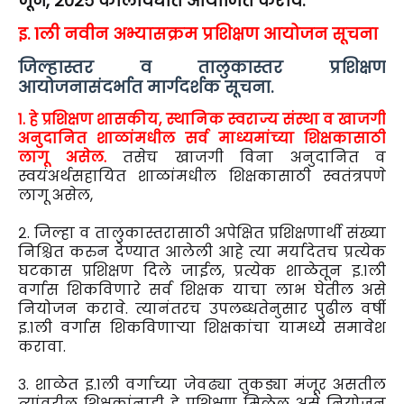
जून, २०२५ कालावधीत आयोजित करावे.
इ. 1ली नवीन अभ्यासक्रम प्रशिक्षण आयोजन सूचना
जिल्हास्तर व तालुकास्तर प्रशिक्षण
आयोजनासंदर्भात मार्गदर्शक सूचना.
१. हे प्रशिक्षण शासकीय, स्थानिक स्वराज्य संस्था व खाजगी
अनुदानित शाळांमधील सर्व माध्यमांच्या शिक्षकासाठी
लागू असेल.
तसेच खाजगी विना अनुदानित व
स्वयंअर्थसहायित शाळांमधील शिक्षकासाठी स्वतंत्रपणे
लागू असेल,
२. जिल्हा व तालुकास्तरासाठी अपेक्षित प्रशिक्षणार्थी संख्या
निश्चित करुन देण्यात आलेली आहे त्या मर्यादेतच प्रत्येक
घटकास प्रशिक्षण दिले जाईल, प्रत्येक शाळेतून इ.१ली
वर्गास शिकविणारे सर्व शिक्षक याचा लाभ घेतील असे
नियोजन करावे. त्यानंतरच उपलब्धतेनुसार पुढील वर्षी
इ.१ली वर्गास शिकविणाऱ्या शिक्षकांचा यामध्ये समावेश
करावा.
३. शाळेत इ.१ली वर्गाच्या जेवढ्या तुकड्या मंजूर असतील
त्यांवरील शिक्षकांनाही हे प्रशिक्षण मिळेल असे नियोजन