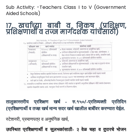
Sub Activity: -Teachers Class I to V (Government
Aided Schools)
१७. खर्चाच्या बाबी व निकष (प्रशिक्षण,
प्रशिक्षणार्थी व तज्ज्ञ मार्गदर्शक यांचेसाठी)
तालुकास्तरीय प्रशिक्षण खर्च - रु.१५०/-प्रतिव्यक्ती प्रतिदिन
(प्रशिक्षणार्थी व तज्ज्ञ खर्च मान्य सदर खर्च खालील बाबींवर करण्यात येईल.
स्टेशनरी, प्रमाणपत्र व अनुषंगिक खर्च,
उपस्थित प्रशिक्षणार्थी व सुलभकांसाठी- २ वेळ चहा व दुपारचे भोजन