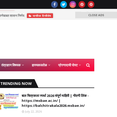
रणेबाबत शासन निर्णय
देशभक्त
जागतिक दिनविशेष
CLOSE ADS
तंत्रज्ञान विषयक
हास्यकल्लोळ
प्रेरणादायी पोस्ट
TRENDING NOW
बाल चित्रकला स्पर्धा 2026 संपूर्ण माहिती | नोंदणी लिंक -
https://msbae.ac.in/ |
https://balchitrakala2026.msbae.in/
July 22, 2026