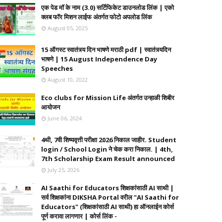
एक पेड मॉ के नाम (3.0) सर्टिफिकेट डाउनलोड लिंक | एको
क्लब फॉर मिशन लाईफ अंतर्गत फोटो अपलोड लिंक
August 05, 2025
15 ऑगस्ट स्वातंत्र्य दिन भाषणे मराठी pdf | स्वातंत्र्यदिन
भाषणे | 15 August Independence Day
Speeches
August 10, 2022
Eco clubs for Mission Life अंतर्गत उन्हाळी शिबीर
आयोजन
June 06, 2024
4थी, 7वी शिष्यवृत्ती परीक्षा 2026 निकाल जाहीर. Student
login / School Login ने चेक करा निकाल. | 4th,
7th Scholarship Exam Result announced
July 25, 2026
AI Saathi for Educators शिक्षकांसाठी AI साथी |
सर्व शिक्षकांना DIKSHA Portal वरील "AI Saathi for
Educators" (शिक्षकांसाठी AI साथी) हा ऑनलाईन कोर्स
पूर्ण करावा लागणार | कोर्स लिंक -