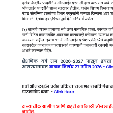
प्रवेश केंद्रीय पध्दतीने व ऑनलाईन प्रणाली द्वारा करण्यात या
ऑफलाईन पध्दतीने शाळा स्तरावर होतील. शालेय शिक्षण विभागाच्या
मंडळ संलग्नित शाळांच्या विभाग प्रमुखांनी मान्यता दिल्यास अशा 
विभागाने दिनांक ३० एप्रिल पूर्वी देणे अनिवार्य असेल.
(४) खाजगी व्यवस्थापनाच्या सर्व उच्च माध्यमिक शाळा, स्वतंत्र कन
यांनी विहित कालमर्यादेत आवश्यक कागदपत्रे वरीष्ठांना उपलब्ध 
आवश्यक राहील. इयत्ता ११ वी ऑनलाईन प्रवेश प्रक्रियेचे अनु
स्तरावरील कामकाज पारदर्शकपणे करण्याची जबाबदारी खाजगी व्यवस
आधारे करण्यात येईल.
शैक्षणिक वर्ष सन २०२६-२०२७ पासून इयत्ता १
आणण्याबाबत
शासन निर्णय 27 एप्रिल 2026 - Cli
11वी ऑनलाईन प्रवेश प्रक्रिया राज्यभर राबविणेबा
डाउनलोड करा. -
Click Here
राज्यातील ग्रामीण आणि शहरी सर्वांसाठी ऑनलाईन प
नाहीत.