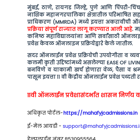
मुंबई, ठाणे, रायगड जिल्हे, पुणे आणि पिंपरी-च
नाशिक महानगरपालिका क्षेत्रातील परिभाषित सहा ऑ
प्राधिकरण (MMRDA) मध्ये इयत्ता अकरावीची ऑनला
प्रक्रिया संपूर्ण राज्यात लागू करण्यात आली आहे
. म
कनिष्ठ महाविद्यालयांना आणि सर्वांसाठी ऑनलाइन 
प्रवेश केवळ ऑनलाइन प्रक्रियेद्वारे केले जातील.
सदर ऑनलाईन प्रवेश प्रक्रियेची उपयोगीता व व्यवहा
कलमी कृती उद्दिष्टांमध्ये असलेल्या EASE OF LIVIN
बनविणे व याकामी खर्च होणारा वेळ, पैसा व श्र
पासून इयत्ता ११ वी केंद्रीय ऑनलाईन प्रवेश पध्दती
11वी ऑनलाईन प्रवेशासंदर्भात शासन निर्णय 
अधिकृत पोर्टल-
https://mahafyjcadmissions.in
ई-मेल आयडी -
support@mahafyjcadmissions.i
हेल्पलाईन नंबर ८५३०९५५५६४.