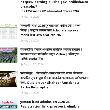
https://learning.diksha.gov.in/diksha/co
urse.php?
id=1252§ion=2814&modeActive=8202
July 15, 2026
शिष्यवृत्ती परीक्षा 2026 गुणवत्ता यादी 4थी व 7वी | राज्य |
जिल्हा | तालुका स्तरीय याद्या Scholarship exam
merit list 4th and 7th 2026
July 25, 2026
देशभक्तीपर गीतांवर आधारित सामुहिक कवायत संचलन |
कवायत संचलन मार्गदर्शक नमूना Video | परिपत्रक |
माहिती अपलोड लिंक
August 06, 2026
प्रश्नमंजुषा | लोकशाहीर अण्णाभाऊ साठे यांच्या जीवनावर
आधारित प्रश्नमंजुषा सोडवा. आकर्षक प्रमाणपत्र त्वरित प्राप्त
करा. Quiz on Lok Shaheer Annabhau
Sathe Biography
July 31, 2024
ycmou b.ed admission 2026-28
Registration link, prospect, eligible