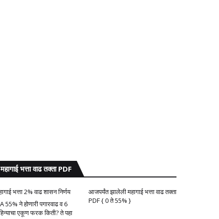
महागाई भत्ता वाढ तक्ता PDF
हागाई भत्ता 2% वाढ शासन निर्णय
आजपर्यंत झालेली महागाई भत्ता वाढ तक्ता
PDF { 0 ते 55% }
A 55% ने होणारी पगारवाढ व 6
हिन्याचा एकूण फरक किती? ते पहा