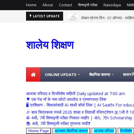
Home
About
Contact
शिष्यवृत्ती परीक्षा
Navodaya
NM
लेखन प्रेरणा दिन - 01 ऑगस्ट - साहित
LATEST UPDATE
शालेय शिक्षण
ONLINE UPDATE
शैक्षणिक बातम्या
शासन नि
आजचा परिपाठ व दिनविशेष माहिती Daily updated at 7:00 am
🌳 एक पेड मॉ के नाम फोटो अपलोड व प्रमाणपत्र लिंक
🖥 प्रशिक्षण - शिक्षकांसाठी AI साथी कोर्स लिंक | AI Saathi For ed
🎉 बाल चित्रकला स्पर्धा 2026 शाळा व विद्यार्थी रजिस्ट्रेशन (इ.1ली ते 1
♻️ 4थी, 7वी शिष्यवृत्ती परीक्षा निकाल जाहीर | 4th, 7th Schola
📚 4थी, 7वी शिष्यवृत्ती परीक्षा गुणवत्ता यादी❓
Home Page
आजच्या शैक्षणिक बातम्या
आजचा परिपाठ
दिनविशेष