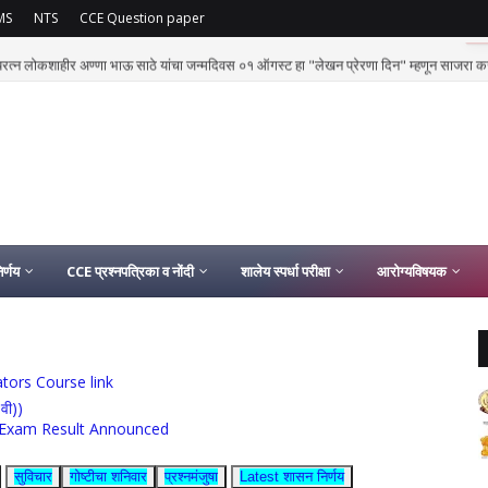
MS
NTS
CCE Question paper
्यरत्न लोकशाहीर अण्णा भाऊ साठे यांचा जन्मदिवस ०१ ऑगस्ट हा "लेखन प्रेरणा दिन" म्हणून साजरा क
र्णय
CCE प्रश्नपत्रिका व नोंदी
शालेय स्पर्धा परीक्षा
आरोग्यविषयक
ucators Course link
0वी))
rship Exam Result Announced
सुविचार
गोष्टीचा शनिवार
प्रश्नमंजुषा
Latest शासन निर्णय