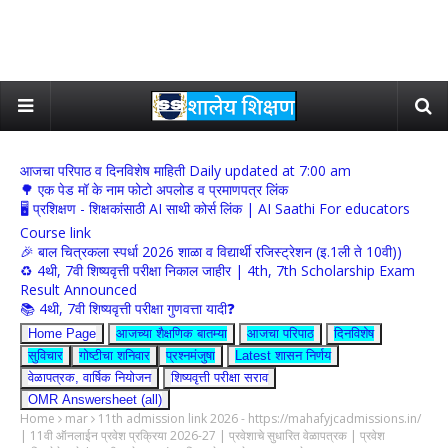
आजचा परिपाठ व दिनविशेष माहिती Daily updated at 7:00 am
🌳 एक पेड मॉ के नाम फोटो अपलोड व प्रमाणपत्र लिंक
🖥 प्रशिक्षण - शिक्षकांसाठी AI साथी कोर्स लिंक | AI Saathi For educators
Course link
🎉 बाल चित्रकला स्पर्धा 2026 शाळा व विद्यार्थी रजिस्ट्रेशन (इ.1ली ते 10वी))
♻️ 4थी, 7वी शिष्यवृत्ती परीक्षा निकाल जाहीर | 4th, 7th Scholarship Exam
Result Announced
📚 4थी, 7वी शिष्यवृत्ती परीक्षा गुणवत्ता यादी❓
Home Page
आजच्या शैक्षणिक बातम्या
आजचा परिपाठ
दिनविशेष
सुविचार
गोष्टीचा शनिवार
प्रश्नमंजुषा
Latest शासन निर्णय
वेळापत्रक, वार्षिक नियोजन
शिष्यवृत्ती परीक्षा सराव
OMR Answersheet (all)
Home
mar
11th admission link 2026 - https://mahafyjcadmissions.in/
| 11वी ऑनलाईन प्रवेश प्रक्रिया 2026-27 | प्रवेशाचे सुधारित वेळापत्रक | प्रवेश