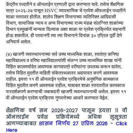
केंद्रीय पध्दतीने व ऑनलाईन प्रणाली द्वारा करण्यात यावे. तसेच शैक्षणिक
सत्र २०२६-२७ पासून HSVC व्यावसायिक चे प्रवेश ऑफलाईन पध्दतीने
शाळा स्तरावर होतील. शालेय शिक्षण विभागाच्या व्यतिरिक्त आदिवासी
विभाग, सामाजिक न्याय व अन्य विभागाच्या राज्य मंडळ संलग्नित शाळांच्या
विभाग प्रमुखांनी मान्यता दिल्यास अशा शाळा या प्रवेश प्रक्रियेत सहभागी
होऊ शकतील. ही परवानगी त्या त्या विभागाने दिनांक ३० एप्रिल पूर्वी देणे
अनिवार्य असेल.
(४) खाजगी व्यवस्थापनाच्या सर्व उच्च माध्यमिक शाळा, स्वतंत्र कनिष्ठ
महाविद्यालय व वरिष्ठ महाविद्यालयांशी संलग्न उच्च माध्यमिक शाखा यांनी
विहित कालमर्यादेत आवश्यक कागदपत्रे वरीष्ठांना उपलब्ध करून द्यावेत,
तसेच विहित मुदतीत माहिती संकेतस्थळावर अद्ययावत करणे आवश्यक
राहील. इयत्ता ११ वी ऑनलाईन प्रवेश प्रक्रियेचे अनुषंगिक कामकाज
विहित मुदतीत करणे आवश्यक राहील, याबाबत शाळा स्तरावरील कामकाज
पारदर्शकपणे करण्याची जबाबदारी खाजगी व्यवस्थापनाची असेल. इयत्ता ११
वी ऑनलाईन प्रवेश प्रक्रिया गुणवत्तेच्या आधारे करण्यात येईल.
शैक्षणिक वर्ष सन २०२६-२०२७ पासून इयत्ता ११ वी
ऑनलाईन प्रवेश प्रक्रियेमध्ये अधिक सुसूत्रता
आणण्याबाबत
शासन निर्णय 27 एप्रिल 2026 - Click
Here