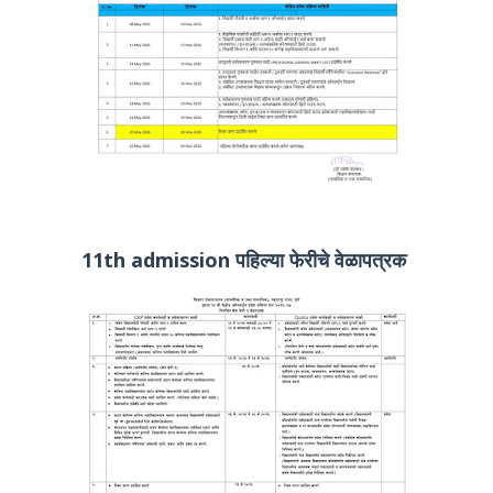
11th admission पहिल्या फेरीचे वेळापत्रक