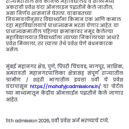
राज्यभरातील सर्व कनिष्ठ महाविद्यालये व शाळांमध्ये
अकरावी प्रवेश यंदा ऑनलाइन पद्धतीने केले जातील,
असा निर्णय शासनाने घेतला. याबाबतच्या
नियमावलीनुसार विद्यार्थ्यांना किमान एक आणि कमाल
दहा महाविद्यालयांचे प्राधान्यक्रम भरता येणार आहेत. या
प्राधान्यक्रमातील पहिल्या क्रमांकावर नमूद केलेल्या
महाविद्यालयात विद्यार्थ्याला त्याच्या निकालाच्या आधारे
प्रवेश मिळाला, तर त्याला तेथे प्रवेश घेणे बंधनकारक
असेल.
मुंबई महानगर क्षेत्र, पुणे, पिंपरी चिंचवड, नागपूर, नाशिक,
अमरावती महानगरपालिका क्षेत्रासह संपूर्ण राज्यातील
ग्रामीण / शहरी भागातील इयत्ता 11वी चे प्रवेश
यंदापासून
https://mahafyjcadmissions.in/
या पोर्टल
च्या माध्यमातून केंद्रीय ऑनलाईन पद्धतीने केले जाणार
आहेत.
11th admission 2026, 11वी प्रवेश अर्ज भरण्याचे टप्पे.