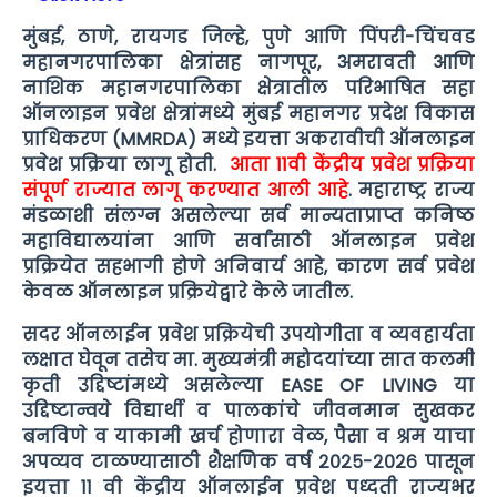
मुंबई, ठाणे, रायगड जिल्हे, पुणे आणि पिंपरी-चिंचवड
महानगरपालिका क्षेत्रांसह नागपूर, अमरावती आणि
नाशिक महानगरपालिका क्षेत्रातील परिभाषित सहा
ऑनलाइन प्रवेश क्षेत्रांमध्ये मुंबई महानगर प्रदेश विकास
प्राधिकरण (MMRDA) मध्ये इयत्ता अकरावीची ऑनलाइन
प्रवेश प्रक्रिया लागू होती.
आता 11वी केंद्रीय प्रवेश प्रक्रिया
संपूर्ण राज्यात लागू करण्यात आली आहे
. महाराष्ट्र राज्य
मंडळाशी संलग्न असलेल्या सर्व मान्यताप्राप्त कनिष्ठ
महाविद्यालयांना आणि सर्वांसाठी ऑनलाइन प्रवेश
प्रक्रियेत सहभागी होणे अनिवार्य आहे, कारण सर्व प्रवेश
केवळ ऑनलाइन प्रक्रियेद्वारे केले जातील.
सदर ऑनलाईन प्रवेश प्रक्रियेची उपयोगीता व व्यवहार्यता
लक्षात घेवून तसेच मा. मुख्यमंत्री महोदयांच्या सात कलमी
कृती उद्दिष्टांमध्ये असलेल्या EASE OF LIVING या
उद्दिष्टान्वये विद्यार्थी व पालकांचे जीवनमान सुखकर
बनविणे व याकामी खर्च होणारा वेळ, पैसा व श्रम याचा
अपव्यव टाळण्यासाठी शैक्षणिक वर्ष २०२५-२०२६ पासून
इयत्ता ११ वी केंद्रीय ऑनलाईन प्रवेश पध्दती राज्यभर