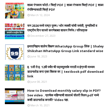
शाळा रंगकाम फोटो / चित्रे PDF | शाळा रंगकाम चित्रे PDF | शाळा
रंगविण्यासाठी चित्रे PDF
March 12, 2024
सन 2026 मध्ये राष्ट्र पुरुष / थोर व्यक्ती यांची जयंती, पुण्यतिथी व
राष्ट्रीय दिन साजरे करणेबाबत शासन निर्णय / परिपत्रक
December 27, 2023
इयत्तानिहाय शालेय शिक्षण WhatsApp Group लिंक | Shaley
Shikshan WhatsApp Group Link standard wise
June 18, 2023
इ. 1ली ते इ. 12वी पर्यंत ची पाठ्यपुस्तके मराठी व इंग्रजी माध्यम
डाउनलोड करा एका क्लिक वर | textbook pdf download
link
June 08, 2021
How to Download monthly salary slip in PDF?
See video . प्रत्येक महिण्याची शालार्थ सॅलरी स्लिप pdf मध्ये
कशी डाउनलोड करावी? Video पहा.
March 10, 2021