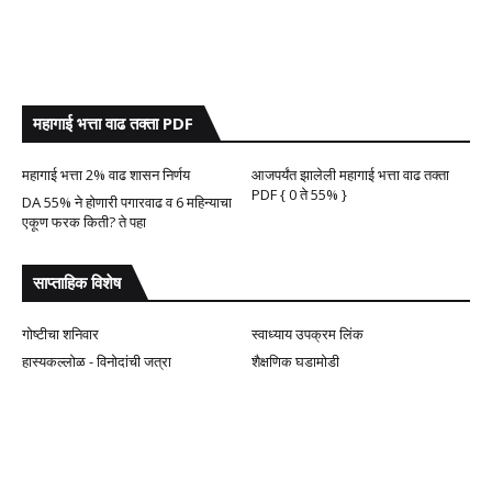
महागाई भत्ता वाढ तक्ता PDF
महागाई भत्ता 2% वाढ शासन निर्णय
आजपर्यंत झालेली महागाई भत्ता वाढ तक्ता
PDF { 0 ते 55% }
DA 55% ने होणारी पगारवाढ व 6 महिन्याचा
एकूण फरक किती? ते पहा
साप्ताहिक विशेष
गोष्टीचा शनिवार
स्वाध्याय उपक्रम लिंक
हास्यकल्लोळ - विनोदांची जत्रा
शैक्षणिक घडामोडी