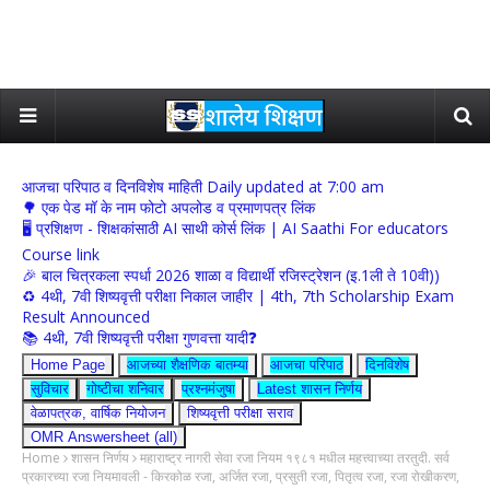
आजचा परिपाठ व दिनविशेष माहिती Daily updated at 7:00 am
🌳 एक पेड मॉ के नाम फोटो अपलोड व प्रमाणपत्र लिंक
🖥 प्रशिक्षण - शिक्षकांसाठी AI साथी कोर्स लिंक | AI Saathi For educators
Course link
🎉 बाल चित्रकला स्पर्धा 2026 शाळा व विद्यार्थी रजिस्ट्रेशन (इ.1ली ते 10वी))
♻️ 4थी, 7वी शिष्यवृत्ती परीक्षा निकाल जाहीर | 4th, 7th Scholarship Exam
Result Announced
📚 4थी, 7वी शिष्यवृत्ती परीक्षा गुणवत्ता यादी❓
Home Page
आजच्या शैक्षणिक बातम्या
आजचा परिपाठ
दिनविशेष
सुविचार
गोष्टीचा शनिवार
प्रश्नमंजुषा
Latest शासन निर्णय
वेळापत्रक, वार्षिक नियोजन
शिष्यवृत्ती परीक्षा सराव
OMR Answersheet (all)
Home
शासन निर्णय
महाराष्ट्र नागरी सेवा रजा नियम १९८१ मधील महत्त्वाच्या तरतुदी. सर्व
प्रकारच्या रजा नियमावली - किरकोळ रजा, अर्जित रजा, प्रसुती रजा, पितृत्व रजा, रजा रोखीकरण,