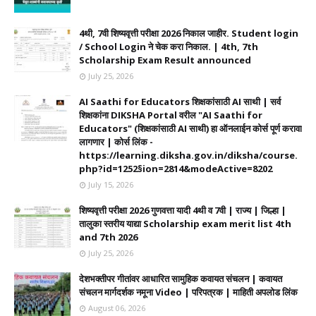
4थी, 7वी शिष्यवृत्ती परीक्षा 2026 निकाल जाहीर. Student login
/ School Login ने चेक करा निकाल. | 4th, 7th
Scholarship Exam Result announced
July 25, 2026
AI Saathi for Educators शिक्षकांसाठी AI साथी | सर्व
शिक्षकांना DIKSHA Portal वरील "AI Saathi for
Educators" (शिक्षकांसाठी AI साथी) हा ऑनलाईन कोर्स पूर्ण करावा
लागणार | कोर्स लिंक -
https://learning.diksha.gov.in/diksha/course.
php?id=1252§ion=2814&modeActive=8202
July 15, 2026
शिष्यवृत्ती परीक्षा 2026 गुणवत्ता यादी 4थी व 7वी | राज्य | जिल्हा |
तालुका स्तरीय याद्या Scholarship exam merit list 4th
and 7th 2026
July 25, 2026
देशभक्तीपर गीतांवर आधारित सामुहिक कवायत संचलन | कवायत
संचलन मार्गदर्शक नमूना Video | परिपत्रक | माहिती अपलोड लिंक
August 06, 2026