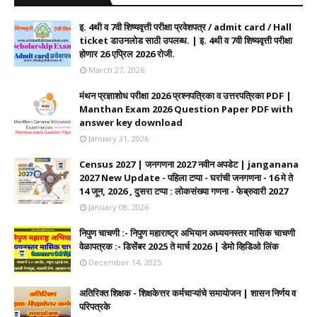
इ. 4थी व 7वी शिष्यवृत्ती परीक्षा प्रवेशपत्र / admit card / Hall
ticket डाउनलोड साठी उपलब्ध. | इ. 4थी व 7वी शिष्यवृत्ती परीक्षा
होणार 26 एप्रिल 2026 रोजी.
March 27, 2026
मंथन प्रज्ञाशोध परीक्षा 2026 प्रश्नपत्रिका व उत्तरपत्रिका PDF |
Manthan Exam 2026 Question Paper PDF with
answer key download
January 31, 2026
Census 2027 | जनगणना 2027 नवीन अपडेट | janganana
2027 New Update - पहिला टप्पा - घरांची जनगणना - 16 मे ते
14 जून, 2026 , दुसरा टप्पा : लोकसंख्या गणना - फेब्रुवारी 2027
January 08, 2026
निपुण चाचणी :- निपुण महाराष्ट्र अभियान अध्ययनस्तर मासिक चाचणी
वेळापत्रक :- डिसेंबर 2025 ते मार्च 2026 | डेमो व्हिडिओ लिंक
December 14, 2025
अतिरिक्त शिक्षक - शिक्षकेत्तर कर्मचाऱ्यांचे समायोजन | शासन निर्णय व
परिपत्रके