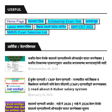
USEFUL
Home Page
स्वाध्याय लिंक
Scholarship Exam Test
प्रश्नमंजुषा
Latest शासन निर्णय
शिक्षक बदली पोर्टल लॉगीन
MHT-CET 2022
NMMS Exam Selection List
आर्थिक / वेतनविषयक
थकीत वेतन देयके शालार्थ प्रणालीमध्ये ऑनलाईन सादर करणेबाबत |
थकीत देयकाच्या प्रकारानुसार अपलोड करावयाच्या कागदपत्रांची यादी
September 28, 2024
ई कुबेर प्रणाली / CMP वेतन प्रणाली - राज्यातील सर्व शिक्षक व
शिक्षकेतर कर्मचारी यांचे वेतन सीएमपी (CMP) प्रणालीद्वारे करण्याबाबत.
| read about E-Kuber salary system
January 05, 2024
शालार्थ प्रणाली अपडेट - माहे मे 2026 | माहे मे 2026 वेतन देयके
शालार्थ प्रणालीमध्ये ऑनलाईन सादर करणेबाबत सूचना