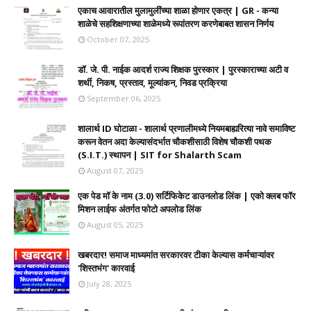
एकाच आवारातील मुलामुलींच्या शाळा होणार एकत्र | GR - कन्या
शाळेचे सहशिक्षणाच्या शाळेमध्ये रूपांतरण करणेबाबत शासन निर्णय
October 07, 2025
डॉ. जे. पी. नाईक आदर्श राज्य शिक्षक पुरस्कार | पुरस्काराच्या अटी व
शर्थी, निकष, प्रस्ताव, मूल्यांकन, निवड प्रक्रिया
September 06, 2025
शालार्थ ID घोटाळा - शालार्थ प्रणालीमध्ये नियमबाह्यरित्या नावे समाविष्ट
करून वेतन अदा केल्यासंदर्भात चौकशीसाठी विशेष चौकशी पथक
(S.I.T.) स्थापन | SIT for Shalarth Scam
August 07, 2025
एक पेड मॉ के नाम (3.0) सर्टिफिकेट डाउनलोड लिंक | एको क्लब फॉर
मिशन लाईफ अंतर्गत फोटो अपलोड लिंक
August 05, 2025
खबरदार! समाज माध्यमांत सरकारवर टीका केल्यास कर्मचाऱ्यांवर
'शिस्तभंग' कारवाई
July 28, 2025