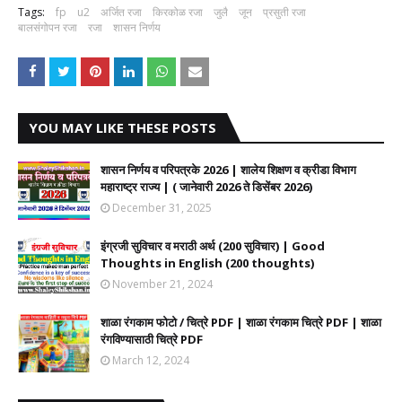
Tags:
fp
u2
अर्जित रजा
किरकोळ रजा
जुलै
जून
प्रसुती रजा
बालसंगोपन रजा
रजा
शासन निर्णय
YOU MAY LIKE THESE POSTS
शासन निर्णय व परिपत्रके 2026 | शालेय शिक्षण व क्रीडा विभाग
महाराष्ट्र राज्य | ( जानेवारी 2026 ते डिसेंबर 2026)
December 31, 2025
इंग्रजी सुविचार व मराठी अर्थ (200 सुविचार) | Good
Thoughts in English (200 thoughts)
November 21, 2024
शाळा रंगकाम फोटो / चित्रे PDF | शाळा रंगकाम चित्रे PDF | शाळा
रंगविण्यासाठी चित्रे PDF
March 12, 2024