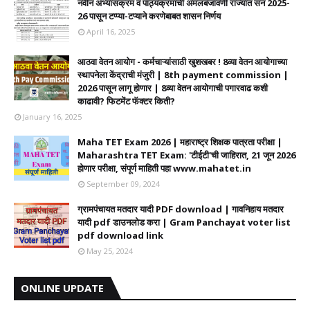
नवीन अभ्यासक्रम व पाठ्यक्रमाची अंमलबजावणी राज्यात सन 2025-
26 पासून टप्प्या-टप्याने करणेबाबत शासन निर्णय
April 16, 2025
आठवा वेतन आयोग - कर्मचाऱ्यांसाठी खुशखबर ! 8व्या वेतन आयोगाच्या
स्थापनेला केंद्राची मंजुरी | 8th payment commission |
2026 पासून लागू होणार | 8व्या वेतन आयोगाची पगारवाढ कशी
काढावी? फिटमेंट फॅक्टर किती?
January 16, 2025
Maha TET Exam 2026 | महाराष्ट्र शिक्षक पात्रता परीक्षा |
Maharashtra TET Exam: 'टीईटी'ची जाहिरात, 21 जून 2026
होणार परीक्षा, संपूर्ण माहिती पहा www.mahatet.in
September 09, 2024
ग्रामपंचायत मतदार यादी PDF download | गावनिहाय मतदार
यादी pdf डाउनलोड करा | Gram Panchayat voter list
pdf download link
May 25, 2024
ONLINE UPDATE