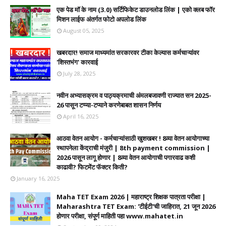
एक पेड मॉ के नाम (3.0) सर्टिफिकेट डाउनलोड लिंक | एको क्लब फॉर
मिशन लाईफ अंतर्गत फोटो अपलोड लिंक
August 05, 2025
खबरदार! समाज माध्यमांत सरकारवर टीका केल्यास कर्मचाऱ्यांवर
'शिस्तभंग' कारवाई
July 28, 2025
नवीन अभ्यासक्रम व पाठ्यक्रमाची अंमलबजावणी राज्यात सन 2025-
26 पासून टप्प्या-टप्याने करणेबाबत शासन निर्णय
April 16, 2025
आठवा वेतन आयोग - कर्मचाऱ्यांसाठी खुशखबर ! 8व्या वेतन आयोगाच्या
स्थापनेला केंद्राची मंजुरी | 8th payment commission |
2026 पासून लागू होणार | 8व्या वेतन आयोगाची पगारवाढ कशी
काढावी? फिटमेंट फॅक्टर किती?
January 16, 2025
Maha TET Exam 2026 | महाराष्ट्र शिक्षक पात्रता परीक्षा |
Maharashtra TET Exam: 'टीईटी'ची जाहिरात, 21 जून 2026
होणार परीक्षा, संपूर्ण माहिती पहा www.mahatet.in