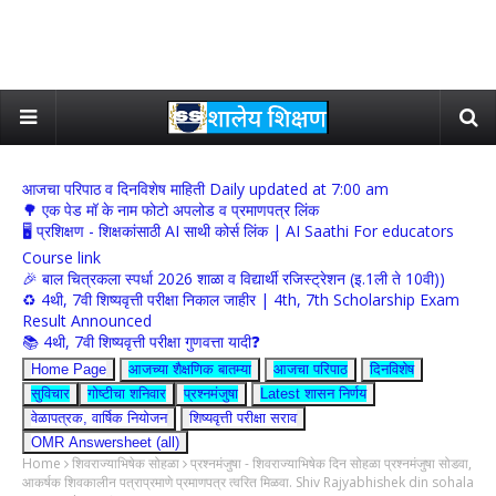
आजचा परिपाठ व दिनविशेष माहिती Daily updated at 7:00 am
🌳 एक पेड मॉ के नाम फोटो अपलोड व प्रमाणपत्र लिंक
🖥 प्रशिक्षण - शिक्षकांसाठी AI साथी कोर्स लिंक | AI Saathi For educators
Course link
🎉 बाल चित्रकला स्पर्धा 2026 शाळा व विद्यार्थी रजिस्ट्रेशन (इ.1ली ते 10वी))
♻️ 4थी, 7वी शिष्यवृत्ती परीक्षा निकाल जाहीर | 4th, 7th Scholarship Exam
Result Announced
📚 4थी, 7वी शिष्यवृत्ती परीक्षा गुणवत्ता यादी❓
Home Page
आजच्या शैक्षणिक बातम्या
आजचा परिपाठ
दिनविशेष
सुविचार
गोष्टीचा शनिवार
प्रश्नमंजुषा
Latest शासन निर्णय
वेळापत्रक, वार्षिक नियोजन
शिष्यवृत्ती परीक्षा सराव
OMR Answersheet (all)
Home
शिवराज्याभिषेक सोहळा
प्रश्नमंजुषा - शिवराज्याभिषेक दिन सोहळा प्रश्नमंजुषा सोडवा,
आकर्षक शिवकालीन पत्राप्रमाणे प्रमाणपत्र त्वरित मिळवा. Shiv Rajyabhishek din sohala