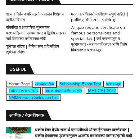
शासन निर्णय व परिपत्रके - शालेय शिक्षण व
मतदान अधिकारी प्रशिक्षण संपूर्ण माहिती |
क्रीडा विभाग
polling officer's training
संकलित व आकारिक मूल्यमापन
All quizzes and certificate on
प्रश्नपत्रिका (प्रथम सत्र व द्वितीय सत्र) व
famous personalities and
सर्व विषयांच्या वर्णनात्मक नोंदी
special day | सर्व प्रश्नमंजुषा व
प्रमाणपत्र - महान व्यक्तिमत्व आणि विशेष
शुभेच्छा संदेश | विविध सण व दिनविशेष
दिवसांबद्दल प्रश्नमंजुषा
शुभेच्छा संदेश
USEFUL
Home Page
स्वाध्याय लिंक
Scholarship Exam Test
प्रश्नमंजुषा
Latest शासन निर्णय
शिक्षक बदली पोर्टल लॉगीन
MHT-CET 2022
NMMS Exam Selection List
आर्थिक / वेतनविषयक
थकीत वेतन देयके शालार्थ प्रणालीमध्ये ऑनलाईन सादर करणेबाबत |
थकीत देयकाच्या प्रकारानुसार अपलोड करावयाच्या कागदपत्रांची यादी