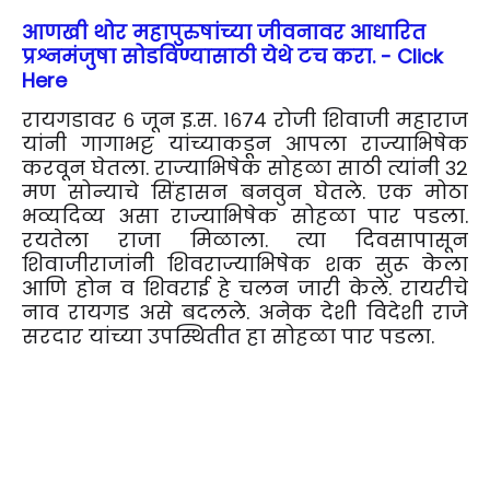
आणखी थोर महापुरुषांच्या जीवनावर आधारित
प्रश्नमंजुषा सोडविण्यासाठी येथे टच करा. - Click
Here
रायगडावर ६ जून इ.स. १६७४ रोजी शिवाजी महाराज
यांनी गागाभट्ट यांच्याकडून आपला राज्याभिषेक
करवून घेतला. राज्याभिषेक सोहळा साठी त्यांनी ३२
मण सोन्याचे सिंहासन बनवुन घेतले. एक मोठा
भव्यदिव्य असा राज्याभिषेक सोहळा पार पडला.
रयतेला राजा मिळाला. त्या दिवसापासून
शिवाजीराजांनी शिवराज्याभिषेक शक सुरू केला
आणि होन व शिवराई हे चलन जारी केले. रायरीचे
नाव रायगड असे बदलले. अनेक देशी विदेशी राजे
सरदार यांच्या उपस्थितीत हा सोहळा पार पडला.