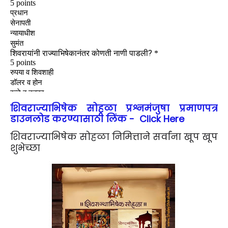
शिवराज्याभिषेक सोहळा प्रश्नमंजुषा प्रमाणपत्र
डाउनलोड करण्यासाठी लिंक - Click Here
शिवराज्याभिषेक सोहळा निमित्ताने सर्वांना खूप खूप
शुभेच्छा