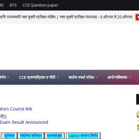
MS
NTS
CCE Question paper
णि राज्यव्यापी नशा मुक्ती प्रतिज्ञा मोहीम | नशा मुक्ती प्रतिज्ञा पंधरवडा - 6 ऑगस्ट ते 20 ऑगस्ट
र्णय
CCE प्रश्नपत्रिका व नोंदी
शालेय स्पर्धा परीक्षा
आरोग्यविषयक
ucators Course link
0वी))
rship Exam Result Announced
सुविचार
गोष्टीचा शनिवार
प्रश्नमंजुषा
Latest शासन निर्णय