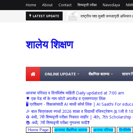
Home
About
Contact
शिष्यवृत्ती परीक्षा
Navodaya
NM
राष्ट्रीय नशा मुक्ती जनजागृती अभियान आ
LATEST UPDATE
शालेय शिक्षण
ONLINE UPDATE
शैक्षणिक बातम्या
शासन नि
आजचा परिपाठ व दिनविशेष माहिती Daily updated at 7:00 am
🌳 एक पेड मॉ के नाम फोटो अपलोड व प्रमाणपत्र लिंक
🖥 प्रशिक्षण - शिक्षकांसाठी AI साथी कोर्स लिंक | AI Saathi For ed
🎉 बाल चित्रकला स्पर्धा 2026 शाळा व विद्यार्थी रजिस्ट्रेशन (इ.1ली ते 1
♻️ 4थी, 7वी शिष्यवृत्ती परीक्षा निकाल जाहीर | 4th, 7th Schola
📚 4थी, 7वी शिष्यवृत्ती परीक्षा गुणवत्ता यादी❓
Home Page
आजच्या शैक्षणिक बातम्या
आजचा परिपाठ
दिनविशेष