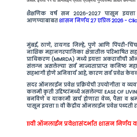
असेल. इयत्ता ११ वी ऑनलाईन प्रवेश प्रक्रिया गुणवत्तेच्या आधारे करण्यात
शैक्षणिक वर्ष सन २०२६-२०२७ पासून इयत्ता १
आणण्याबाबत
शासन निर्णय 27 एप्रिल 2026 - Cli
मुंबई, ठाणे, रायगड जिल्हे, पुणे आणि पिंपरी-च
नाशिक महानगरपालिका क्षेत्रातील परिभाषित सहा ऑ
प्राधिकरण (MMRDA) मध्ये इयत्ता अकरावीची ऑनलाइ
संलग्न असलेल्या सर्व मान्यताप्राप्त कनिष्ठ मह
सहभागी होणे अनिवार्य आहे, कारण सर्व प्रवेश केवळ
सदर ऑनलाईन प्रवेश प्रक्रियेची उपयोगीता व व्यवहा
कलमी कृती उद्दिष्टांमध्ये असलेल्या EASE OF LIVIN
बनविणे व याकामी खर्च होणारा वेळ, पैसा व श्र
पासून इयत्ता ११ वी केंद्रीय ऑनलाईन प्रवेश पध्दती
11वी ऑनलाईन प्रवेशासंदर्भात शासन निर्णय 