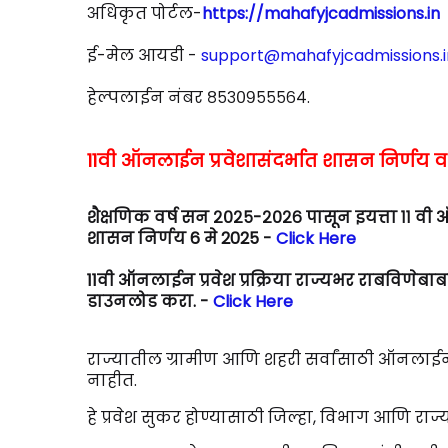
अधिकृत पोर्टल-
https://mahafyjcadmissions.in
ई-मेल आयडी -
support@mahafyjcadmissions.i
हेल्पलाईन नंबर ८५३०९५५५६४.
11वी ऑनलाईन प्रवेशासंदर्भात शासन निर्णय 
शैक्षणिक वर्ष सन २०२५-२०२६ पासून इयत्ता ११ वी 
शासन निर्णय 6 मे 2025 -
Click Here
11वी ऑनलाईन प्रवेश प्रक्रिया राज्यभर राबविणेबा
डाउनलोड करा. -
Click Here
राज्यातील ग्रामीण आणि शहरी सर्वांसाठी ऑनलाईन प
नाहीत.
हे प्रवेश सुकर होण्यासाठी जिल्हा, विभाग आणि र