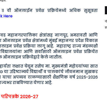
 येईल.
१ वी ऑनलाईन प्रवेश प्रक्रियेमध्ये अधिक सुसूत्रता
ck Here
ग
ह
िंचवड महानगरपालिका क्षेत्रांसह नागपूर, अमरावती आणि
नलाइन प्रवेश क्षेत्रांमध्ये मुंबई महानगर प्रदेश विकास
न प्रवेश प्रक्रिया लागू आहे. महाराष्ट्र राज्य मंडळाशी
ाविद्यालयांना आणि सर्वांसाठी ऑनलाइन प्रवेश प्रक्रियेत
 ऑनलाइन प्रक्रियेद्वारे केले जातील.
र्यता लक्षात घेवून तसेच मा. मुख्यमंत्री महोदयांच्या सात
G या उद्दिष्टान्वये विद्यार्थी व पालकांचे जीवनमान सुखकर
म याचा अपव्यव टाळण्यासाठी शैक्षणिक वर्ष २०२५-२०२६
 राज्यभर राबविण्यात येणार आहे.
व परिपत्रके 2026-27