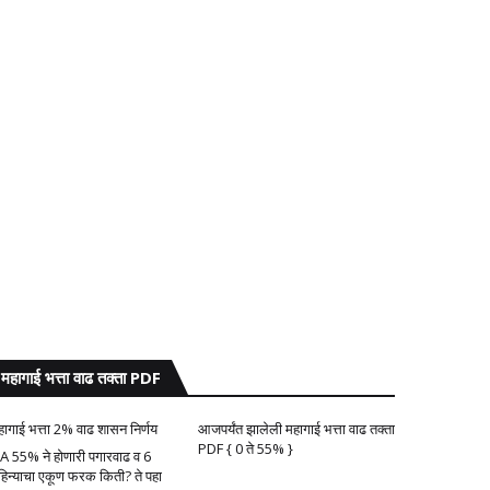
महागाई भत्ता वाढ तक्ता PDF
हागाई भत्ता 2% वाढ शासन निर्णय
आजपर्यंत झालेली महागाई भत्ता वाढ तक्ता
PDF { 0 ते 55% }
A 55% ने होणारी पगारवाढ व 6
हिन्याचा एकूण फरक किती? ते पहा