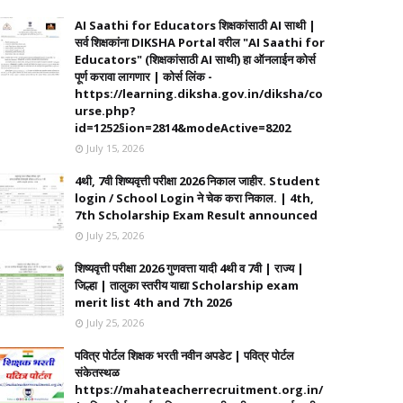
AI Saathi for Educators शिक्षकांसाठी AI साथी |
सर्व शिक्षकांना DIKSHA Portal वरील "AI Saathi for
Educators" (शिक्षकांसाठी AI साथी) हा ऑनलाईन कोर्स
पूर्ण करावा लागणार | कोर्स लिंक -
https://learning.diksha.gov.in/diksha/co
urse.php?
id=1252§ion=2814&modeActive=8202
July 15, 2026
4थी, 7वी शिष्यवृत्ती परीक्षा 2026 निकाल जाहीर. Student
login / School Login ने चेक करा निकाल. | 4th,
7th Scholarship Exam Result announced
July 25, 2026
शिष्यवृत्ती परीक्षा 2026 गुणवत्ता यादी 4थी व 7वी | राज्य |
जिल्हा | तालुका स्तरीय याद्या Scholarship exam
merit list 4th and 7th 2026
July 25, 2026
पवित्र पोर्टल शिक्षक भरती नवीन अपडेट | पवित्र पोर्टल
संकेतस्थळ
https://mahateacherrecruitment.org.in/