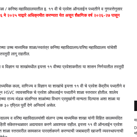
ाळा / कनिष्ठ महाविद्यालयातील इ. ११ वी चे प्रवेश ऑनलाईन पध्दतीने व गुणवत्तेनुसार
६ मे २०२५ याद्वारे अधिक्रमीत करण्यात येत असून शैक्षणिक वर्ष २०२६-२७ पासून
ेच्या उच्च माध्यमिक शाळा/स्वतंत्र कनिष्ठ महाविद्यालय/वरिष्ठ महाविद्यालय यांचेशी
 तरतुदी लागू राहतील.
य व विज्ञान या शाखांमधील इयत्ता ११ वीच्या प्रवेशाकरीता या शासन निर्णयातील तरतूदी
यमिक कला, वाणिज्य व विज्ञान या शाखांचे इयत्ता ११ वी चे प्रवेश केंद्रीय पध्दतीने व
सून HSVC व्यावसायिक चे प्रवेश ऑफलाईन पध्दतीने शाळा स्तरावर होतील. शालेय
च्या राज्य मंडळ संलग्नित शाळांच्या विभाग प्रमुखांनी मान्यता दिल्यास अशा शाळा या
 ३० एप्रिल पूर्वी देणे अनिवार्य असेल.
द्यालय व वरिष्ठ महाविद्यालयांशी संलग्न उच्च माध्यमिक शाखा यांनी विहित कालमर्यादेत
म
 माहिती संकेतस्थळावर अद्ययावत करणे आवश्यक राहील. इयत्ता ११ वी ऑनलाईन प्रवेश
D
त शाळा स्तरावरील कामकाज पारदर्शकपणे करण्याची जबाबदारी खाजगी व्यवस्थापनाची
म