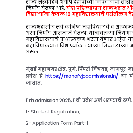
राज्य सरकारने अद्याप दहावीच्या निकालांची तारी
निर्णय घेतला आहे.
यंदा पहिल्यांदाच राज्यभरात ऑनल
विद्यार्थ्यांना केवळ १० महाविद्यालयांचे पसंतीक्रम 
राज्यभरातील सर्व कनिष्ठ महाविद्यालये व शाळांम
असा निर्णय शासनाने घेतला. याबाबतच्या नियमाव
महाविद्यालयांचे प्राधान्यक्रम भरता येणार आहेत. य
महाविद्यालयात विद्यार्थ्याला त्याच्या निकालाच्या 
असेल.
मुंबई महानगर क्षेत्र, पुणे, पिंपरी चिंचवड, नागपूर
प्रवेश हे
https://mahafyjcadmissions.in/
या पो
जातात.
11th admission 2025, 11वी प्रवेश अर्ज भरण्याचे टप्पे.
1- Student Registration,
2- Application Form Part-I,