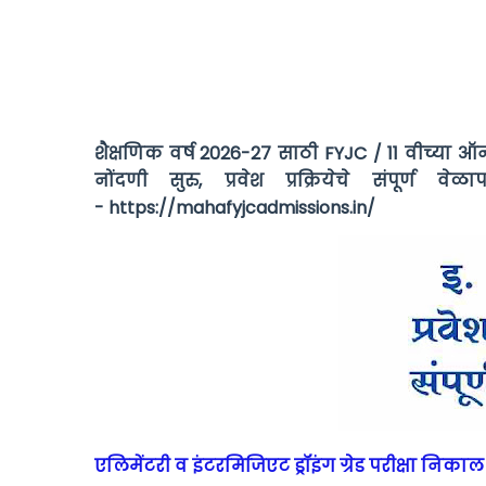
शैक्षणिक वर्ष 2026-27 साठी FYJC / 11 वीच्या ऑनलाई
नोंदणी सुरु, प्रवेश प्रक्रियेचे संपूर्ण
- https://mahafyjcadmissions.in/
एलिमेंटरी व इंटरमिजिएट ड्रॉइंग ग्रेड परीक्षा निका