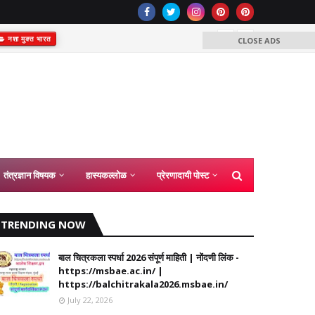
नशा मुक्त भारत
CLOSE ADS
समग्र शिक्षा अंतर्
कंत्राटी शिक्ष
2026
तंत्रज्ञान विषयक
हास्यकल्लोळ
प्रेरणादायी पोस्ट
TRENDING NOW
बाल चित्रकला स्पर्धा 2026 संपूर्ण माहिती | नोंदणी लिंक -
https://msbae.ac.in/ |
https://balchitrakala2026.msbae.in/
July 22, 2026