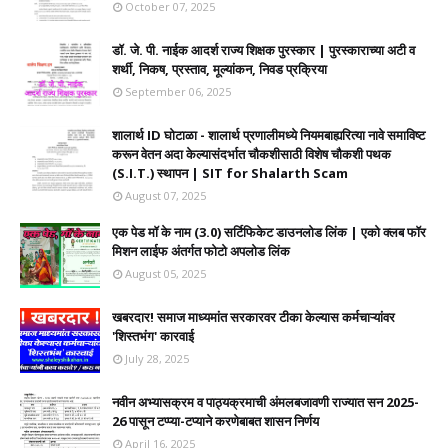
October 07, 2025
डॉ. जे. पी. नाईक आदर्श राज्य शिक्षक पुरस्कार | पुरस्काराच्या अटी व
शर्थी, निकष, प्रस्ताव, मूल्यांकन, निवड प्रक्रिया
September 06, 2025
शालार्थ ID घोटाळा - शालार्थ प्रणालीमध्ये नियमबाह्यरित्या नावे समाविष्ट
करून वेतन अदा केल्यासंदर्भात चौकशीसाठी विशेष चौकशी पथक
(S.I.T.) स्थापन | SIT for Shalarth Scam
August 07, 2025
एक पेड मॉ के नाम (3.0) सर्टिफिकेट डाउनलोड लिंक | एको क्लब फॉर
मिशन लाईफ अंतर्गत फोटो अपलोड लिंक
August 05, 2025
खबरदार! समाज माध्यमांत सरकारवर टीका केल्यास कर्मचाऱ्यांवर
'शिस्तभंग' कारवाई
July 28, 2025
नवीन अभ्यासक्रम व पाठ्यक्रमाची अंमलबजावणी राज्यात सन 2025-
26 पासून टप्प्या-टप्याने करणेबाबत शासन निर्णय
April 16, 2025