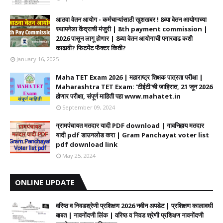
आठवा वेतन आयोग - कर्मचाऱ्यांसाठी खुशखबर ! 8व्या वेतन आयोगाच्या
स्थापनेला केंद्राची मंजुरी | 8th payment commission |
2026 पासून लागू होणार | 8व्या वेतन आयोगाची पगारवाढ कशी
काढावी? फिटमेंट फॅक्टर किती?
January 16, 2025
Maha TET Exam 2026 | महाराष्ट्र शिक्षक पात्रता परीक्षा |
Maharashtra TET Exam: 'टीईटी'ची जाहिरात, 21 जून 2026
होणार परीक्षा, संपूर्ण माहिती पहा www.mahatet.in
September 09, 2024
ग्रामपंचायत मतदार यादी PDF download | गावनिहाय मतदार
यादी pdf डाउनलोड करा | Gram Panchayat voter list
pdf download link
May 25, 2024
ONLINE UPDATE
वरिष्ठ व निवडश्रेणी प्रशिक्षण 2026 नवीन अपडेट | प्रशिक्षण कालावधी‌
बाबत | नावनोंदणी लिंक | वरिष्ठ व निवड श्रेणी प्रशिक्षण नावनोंदणी