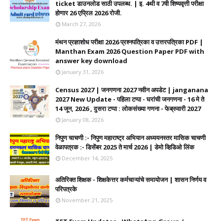
ticket डाउनलोड साठी उपलब्ध. | इ. 4थी व 7वी शिष्यवृत्ती परीक्षा
होणार 26 एप्रिल 2026 रोजी.
March 27, 2026
मंथन प्रज्ञाशोध परीक्षा 2026 प्रश्नपत्रिका व उत्तरपत्रिका PDF |
Manthan Exam 2026 Question Paper PDF with
answer key download
January 31, 2026
Census 2027 | जनगणना 2027 नवीन अपडेट | janganana
2027 New Update - पहिला टप्पा - घरांची जनगणना - 16 मे ते
14 जून, 2026 , दुसरा टप्पा : लोकसंख्या गणना - फेब्रुवारी 2027
January 08, 2026
निपुण चाचणी :- निपुण महाराष्ट्र अभियान अध्ययनस्तर मासिक चाचणी
वेळापत्रक :- डिसेंबर 2025 ते मार्च 2026 | डेमो व्हिडिओ लिंक
December 14, 2025
अतिरिक्त शिक्षक - शिक्षकेत्तर कर्मचाऱ्यांचे समायोजन | शासन निर्णय व
परिपत्रके
November 21, 2025