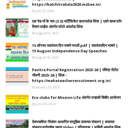
https://balchitrakala2026.msbae.in/
July 22, 2026
एक पेड मॉ के नाम (3.0) सर्टिफिकेट डाउनलोड लिंक | एको क्लब फॉर
मिशन लाईफ अंतर्गत फोटो अपलोड लिंक
August 05, 2025
15 ऑगस्ट स्वातंत्र्य दिन भाषणे मराठी pdf | स्वातंत्र्यदिन भाषणे |
15 August Independence Day Speeches
August 10, 2022
Pavitra Portal Registration 2025-26 | पवित्र पोर्टल
नोंदणी 2025-26 | लिंक -
https://mahateacherrecruitment.org.in/
January 05, 2026
Eco clubs for Mission Life अंतर्गत उन्हाळी शिबीर आयोजन
June 06, 2024
देशभक्तीपर गीतांवर आधारित सामुहिक कवायत संचलन | कवायत
संचलन मार्गदर्शक नमूना Video | परिपत्रक | माहिती अपलोड लिंक