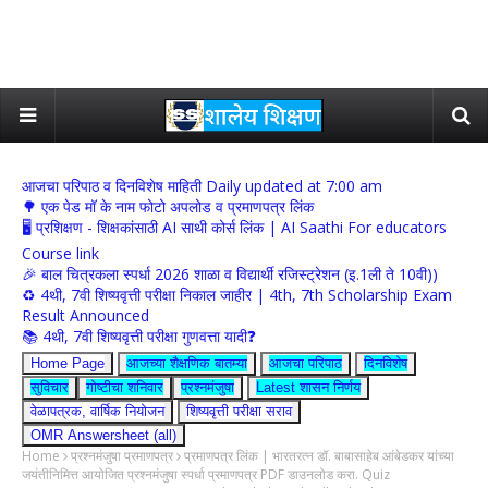
आजचा परिपाठ व दिनविशेष माहिती Daily updated at 7:00 am
🌳 एक पेड मॉ के नाम फोटो अपलोड व प्रमाणपत्र लिंक
🖥 प्रशिक्षण - शिक्षकांसाठी AI साथी कोर्स लिंक | AI Saathi For educators
Course link
🎉 बाल चित्रकला स्पर्धा 2026 शाळा व विद्यार्थी रजिस्ट्रेशन (इ.1ली ते 10वी))
♻️ 4थी, 7वी शिष्यवृत्ती परीक्षा निकाल जाहीर | 4th, 7th Scholarship Exam
Result Announced
📚 4थी, 7वी शिष्यवृत्ती परीक्षा गुणवत्ता यादी❓
Home Page
आजच्या शैक्षणिक बातम्या
आजचा परिपाठ
दिनविशेष
सुविचार
गोष्टीचा शनिवार
प्रश्नमंजुषा
Latest शासन निर्णय
वेळापत्रक, वार्षिक नियोजन
शिष्यवृत्ती परीक्षा सराव
OMR Answersheet (all)
Home
प्रश्नमंजुषा प्रमाणपत्र
प्रमाणपत्र लिंक | भारतरत्न डॉ. बाबासाहेब आंबेडकर यांच्या
जयंतीनिमित्त आयोजित प्रश्नमंजुषा स्पर्धा प्रमाणपत्र PDF डाउनलोड करा. Quiz