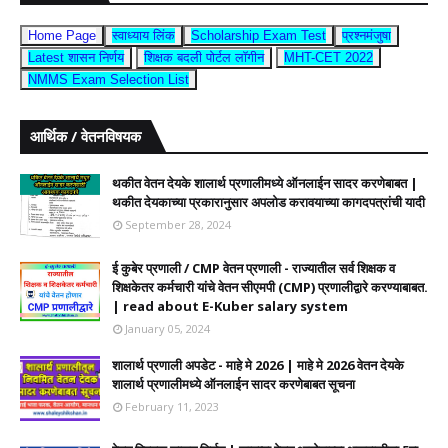
Home Page
स्वाध्याय लिंक
Scholarship Exam Test
प्रश्नमंजुषा
Latest शासन निर्णय
शिक्षक बदली पोर्टल लॉगीन
MHT-CET 2022
NMMS Exam Selection List
आर्थिक / वेतनविषयक
थकीत वेतन देयके शालार्थ प्रणालीमध्ये ऑनलाईन सादर करणेबाबत |
थकीत देयकाच्या प्रकारानुसार अपलोड करावयाच्या कागदपत्रांची यादी
September 28, 2024
ई कुबेर प्रणाली / CMP वेतन प्रणाली - राज्यातील सर्व शिक्षक व
शिक्षकेतर कर्मचारी यांचे वेतन सीएमपी (CMP) प्रणालीद्वारे करण्याबाबत.
| read about E-Kuber salary system
January 05, 2024
शालार्थ प्रणाली अपडेट - माहे मे 2026 | माहे मे 2026 वेतन देयके
शालार्थ प्रणालीमध्ये ऑनलाईन सादर करणेबाबत सूचना
February 11, 2023