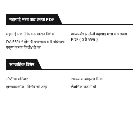
महागाई भत्ता वाढ तक्ता PDF
महागाई भत्ता 2% वाढ शासन निर्णय
आजपर्यंत झालेली महागाई भत्ता वाढ तक्ता
PDF { 0 ते 55% }
DA 55% ने होणारी पगारवाढ व 6 महिन्याचा
एकूण फरक किती? ते पहा
साप्ताहिक विशेष
गोष्टीचा शनिवार
स्वाध्याय उपक्रम लिंक
हास्यकल्लोळ - विनोदांची जत्रा
शैक्षणिक घडामोडी