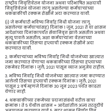
राष्ट्रीय निवृत्तिवेतन योजना अथवा परिभाषित अशदायी
निवृत्तिवेतन योजना लागू असलेल्या कर्मचाऱ्यांच्या
थकबाकीची रक्कम रोखीने अदा करण्यात यावी.
(i) जे कर्मचारी भविष्य निर्वाह निधी योजना लागू
असलेल्या कर्मचाऱ्यांसह) दिनांक १ जून, २०२१ ते या शासन
आदेशांच्या दिनांकापर्यंत सेवानिवृत्त झाले असतील अथवा
मृत्यू पावले असतील, अशा कर्मचाऱ्यांना वेतनाच्या
थकबाकीच्या तिसऱ्या हप्त्याची रक्कम रोखीने अदा
करण्यात यावी.
२. कर्मचाऱ्यांच्या भविष्य निर्वाह निधी योजनेच्या खात्यात
जमा करण्यात येणाऱ्या थकबाकीच्या
तिसऱ्या हप्त्याच्या
रकमेवर दिनांक १ जुलै, २०२१ पासून व्याज अनुज्ञेय राहील.
३.
भविष्य निर्वाह निधी योजनेच्या खात्यात जमा करण्यात
आलेली तिसऱ्या हप्त्याची रक्कम दिनांक १ जुलै, २०२१
पासून २ वर्ष म्हणजे दिनांक ३० जून २०२३ पर्यंत काढता
येणार नाही.
४. थकबाकीच्या रकमेच्या प्रदानासंबंधी वरील बाचा
क्रमांक १ ते ५ येथील शासन = आदेशांतील अन्य तरतूदींचे
अनुपालन करण्यात यावे ५. सदर शासन निर्णय वित्त