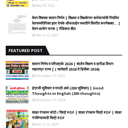
May 09, 2022
वेतन विषयक शासन निर्णय | शिक्षक व शिक्षकेत्तर कर्मचाऱ्यांची नियमित
वेतनाव्यतिरिक्त इतर देयके ऑफलाईन पध्दतीने वितरीत करणेबाबत... |
वेतन आयोग फरक | मेडिकल बील
March 12, 2022
FEATURED POST
शासन निर्णय व परिपत्रके 2026 | शालेय शिक्षण व क्रीडा विभाग
महाराष्ट्र राज्य | ( जानेवारी 2026 ते डिसेंबर 2026)
December 31, 2025
इंग्रजी सुविचार व मराठी अर्थ (200 सुविचार) | Good
Thoughts in English (200 thoughts)
November 21, 2024
शाळा रंगकाम फोटो / चित्रे PDF | शाळा रंगकाम चित्रे PDF | शाळा
रंगविण्यासाठी चित्रे PDF
March 12, 2024