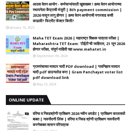
आठवा वेतन आयोग - कर्मचाऱ्यांसाठी खुशखबर ! 8व्या वेतन आयोगाच्या
स्थापनेला केंद्राची मंजुरी | 8th payment commission |
2026 पासून लागू होणार | 8व्या वेतन आयोगाची पगारवाढ कशी
काढावी? फिटमेंट फॅक्टर किती?
January 16, 2025
Maha TET Exam 2026 | महाराष्ट्र शिक्षक पात्रता परीक्षा |
Maharashtra TET Exam: 'टीईटी'ची जाहिरात, 21 जून 2026
होणार परीक्षा, संपूर्ण माहिती पहा www.mahatet.in
September 09, 2024
ग्रामपंचायत मतदार यादी PDF download | गावनिहाय मतदार
यादी pdf डाउनलोड करा | Gram Panchayat voter list
pdf download link
May 25, 2024
ONLINE UPDATE
वरिष्ठ व निवडश्रेणी प्रशिक्षण 2026 नवीन अपडेट | प्रशिक्षण कालावधी‌
बाबत | नावनोंदणी लिंक | वरिष्ठ व निवड श्रेणी प्रशिक्षण नावनोंदणी
करणेबाबत शासन परिपत्रक