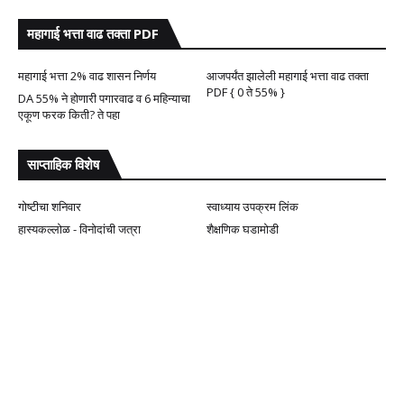
महागाई भत्ता वाढ तक्ता PDF
महागाई भत्ता 2% वाढ शासन निर्णय
आजपर्यंत झालेली महागाई भत्ता वाढ तक्ता
PDF { 0 ते 55% }
DA 55% ने होणारी पगारवाढ व 6 महिन्याचा
एकूण फरक किती? ते पहा
साप्ताहिक विशेष
गोष्टीचा शनिवार
स्वाध्याय उपक्रम लिंक
हास्यकल्लोळ - विनोदांची जत्रा
शैक्षणिक घडामोडी