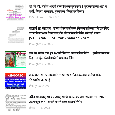
डॉ. जे. पी. नाईक आदर्श राज्य शिक्षक पुरस्कार | पुरस्काराच्या अटी व
शर्थी, निकष, प्रस्ताव, मूल्यांकन, निवड प्रक्रिया
September 06, 2025
शालार्थ ID घोटाळा - शालार्थ प्रणालीमध्ये नियमबाह्यरित्या नावे समाविष्ट
करून वेतन अदा केल्यासंदर्भात चौकशीसाठी विशेष चौकशी पथक
(S.I.T.) स्थापन | SIT for Shalarth Scam
August 07, 2025
एक पेड मॉ के नाम (3.0) सर्टिफिकेट डाउनलोड लिंक | एको क्लब फॉर
मिशन लाईफ अंतर्गत फोटो अपलोड लिंक
August 05, 2025
खबरदार! समाज माध्यमांत सरकारवर टीका केल्यास कर्मचाऱ्यांवर
'शिस्तभंग' कारवाई
July 28, 2025
नवीन अभ्यासक्रम व पाठ्यक्रमाची अंमलबजावणी राज्यात सन 2025-
26 पासून टप्प्या-टप्याने करणेबाबत शासन निर्णय
April 16, 2025