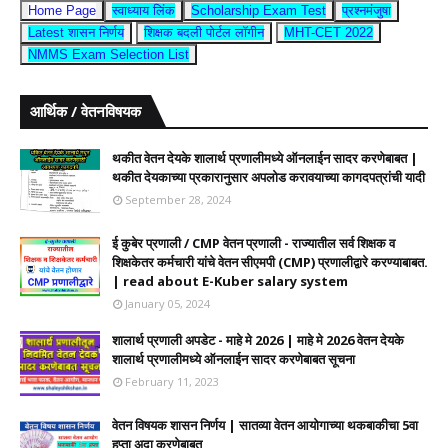
Home Page
स्वाध्याय लिंक
Scholarship Exam Test
प्रश्नमंजुषा
Latest शासन निर्णय
शिक्षक बदली पोर्टल लॉगीन
MHT-CET 2022
NMMS Exam Selection List
आर्थिक / वेतनविषयक
थकीत वेतन देयके शालार्थ प्रणालीमध्ये ऑनलाईन सादर करणेबाबत |
थकीत देयकाच्या प्रकारानुसार अपलोड करावयाच्या कागदपत्रांची यादी
September 28, 2024
ई कुबेर प्रणाली / CMP वेतन प्रणाली - राज्यातील सर्व शिक्षक व
शिक्षकेतर कर्मचारी यांचे वेतन सीएमपी (CMP) प्रणालीद्वारे करण्याबाबत.
| read about E-Kuber salary system
January 05, 2024
शालार्थ प्रणाली अपडेट - माहे मे 2026 | माहे मे 2026 वेतन देयके
शालार्थ प्रणालीमध्ये ऑनलाईन सादर करणेबाबत सूचना
February 11, 2023
वेतन विषयक शासन निर्णय | सातव्या वेतन आयोगाच्या थकबाकीचा 5वा
हप्ता अदा करणेबाबत