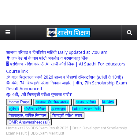
आजचा परिपाठ व दिनविशेष माहिती Daily updated at 7:00 am
🌳 एक पेड मॉ के नाम फोटो अपलोड व प्रमाणपत्र लिंक
🖥 प्रशिक्षण - शिक्षकांसाठी AI साथी कोर्स लिंक | AI Saathi For educators
Course link
🎉 बाल चित्रकला स्पर्धा 2026 शाळा व विद्यार्थी रजिस्ट्रेशन (इ.1ली ते 10वी))
♻️ 4थी, 7वी शिष्यवृत्ती परीक्षा निकाल जाहीर | 4th, 7th Scholarship Exam
Result Announced
📚 4थी, 7वी शिष्यवृत्ती परीक्षा गुणवत्ता यादी❓
Home Page
आजच्या शैक्षणिक बातम्या
आजचा परिपाठ
दिनविशेष
सुविचार
गोष्टीचा शनिवार
प्रश्नमंजुषा
Latest शासन निर्णय
वेळापत्रक, वार्षिक नियोजन
शिष्यवृत्ती परीक्षा सराव
OMR Answersheet (all)
Home
rs26
BDS Exam Result 2025 | Brain Development Scholarship
Exam Result | BDS Exam Merit List