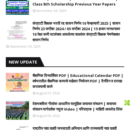
Class 8th Scholarship Previous Year Papers
November 04, 2024
कंत्राटी शिक्षक भरती रद्द शासन निर्णय 10 फेब्रुवारी 2025 | शासन
निर्णय 23 सप्टेंबर 2024 / 05 सप्टेंबर 2024 | 15 हजार मानधनावर
10 पेक्षा कमी पटसंख्या असलेल्या शाळांवर कंत्राटी शिक्षक नेमणेबाबत
शासन निर्णय
September 05, 2024
NEW UPDATE
शैक्षणिक दिनदर्शिका PDF | Educational Calendar PDF |
वर्षभरातील शैक्षणिक कामाचे माहेवार नियोजन PDF | दैनंदिन व दरमहा
करावयाची कामे
August 07, 2026
देशभक्तीपर गीतांवर आधारित सामुहिक कवायत संचलन | कवायत
संचलन मार्गदर्शक नमूना Video | परिपत्रक | माहिती अपलोड लिंक
August 06, 2026
राष्ट्रीय नशा मुक्ती जनजागृती अभियान आणि राज्यव्यापी नशा मुक्ती