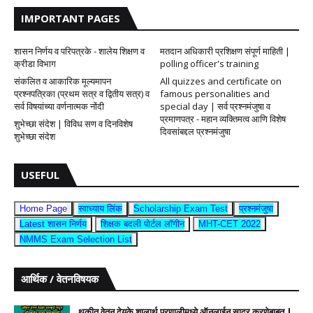
IMPORTANT PAGES
शासन निर्णय व परिपत्रके - शालेय शिक्षण व
मतदान अधिकारी प्रशिक्षण संपूर्ण माहिती |
क्रीडा विभाग
polling officer's training
संकलित व आकारिक मूल्यमापन
All quizzes and certificate on
प्रश्नपत्रिका (प्रथम सत्र व द्वितीय सत्र) व
famous personalities and
सर्व विषयांच्या वर्णनात्मक नोंदी
special day | सर्व प्रश्नमंजुषा व
प्रमाणपत्र - महान व्यक्तिमत्व आणि विशेष
शुभेच्छा संदेश | विविध सण व दिनविशेष
दिवसांबद्दल प्रश्नमंजुषा
शुभेच्छा संदेश
USEFUL
Home Page
स्वाध्याय लिंक
Scholarship Exam Test
प्रश्नमंजुषा
Latest शासन निर्णय
शिक्षक बदली पोर्टल लॉगीन
MHT-CET 2022
NMMS Exam Selection List
आर्थिक / वेतनविषयक
थकीत वेतन देयके शालार्थ प्रणालीमध्ये ऑनलाईन सादर करणेबाबत |