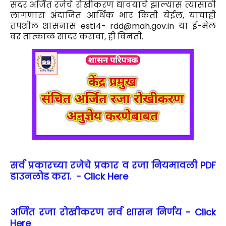
सदर अर्जित रजेचे रोखीकरण द्यावयाचे झाल्यास त्यासाठी
लागणारा अंदाजित आर्थिक भार किती येईल, याचाही
तपशील शासनास est14- rdd@mah.gov.in या ई-मेल
वर तात्काळ सादर करावा, ही विनंती.
सर्व प्रकारच्या रजेचे प्रकार व रजा नियमावली PDF
डाउनलोड करा. - Click Here
अर्जित रजा रोखीकरण सर्व शासन निर्णय - Click
Here