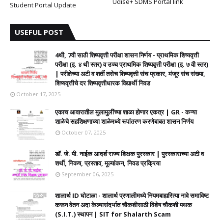
Udise+ SDMS Portal link
Student Portal Update
USEFUL POST
4थी, 7वी साठी शिष्यवृत्ती परीक्षा शासन निर्णय - प्राथमिक शिष्यवृत्ती
परीक्षा (इ. ४ थी स्तर) व उच्च प्राथमिक शिष्यवृत्ती परीक्षा (इ. ७ वी स्तर)
| परीक्षेच्या अटी व शर्ती तसेच शिष्यवृत्ती संच प्रकार, मंजूर संच संख्या,
शिष्यवृत्तीचे दर शिष्यवृत्तीधारक विद्यार्थी निवड
October 17, 2025
एकाच आवारातील मुलामुलींच्या शाळा होणार एकत्र | GR - कन्या
शाळेचे सहशिक्षणाच्या शाळेमध्ये रूपांतरण करणेबाबत शासन निर्णय
October 07, 2025
डॉ. जे. पी. नाईक आदर्श राज्य शिक्षक पुरस्कार | पुरस्काराच्या अटी व
शर्थी, निकष, प्रस्ताव, मूल्यांकन, निवड प्रक्रिया
September 06, 2025
शालार्थ ID घोटाळा - शालार्थ प्रणालीमध्ये नियमबाह्यरित्या नावे समाविष्ट
करून वेतन अदा केल्यासंदर्भात चौकशीसाठी विशेष चौकशी पथक
(S.I.T.) स्थापन | SIT for Shalarth Scam