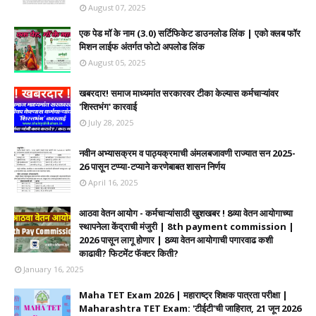
August 07, 2025
एक पेड मॉ के नाम (3.0) सर्टिफिकेट डाउनलोड लिंक | एको क्लब फॉर
मिशन लाईफ अंतर्गत फोटो अपलोड लिंक
August 05, 2025
खबरदार! समाज माध्यमांत सरकारवर टीका केल्यास कर्मचाऱ्यांवर
'शिस्तभंग' कारवाई
July 28, 2025
नवीन अभ्यासक्रम व पाठ्यक्रमाची अंमलबजावणी राज्यात सन 2025-
26 पासून टप्प्या-टप्याने करणेबाबत शासन निर्णय
April 16, 2025
आठवा वेतन आयोग - कर्मचाऱ्यांसाठी खुशखबर ! 8व्या वेतन आयोगाच्या
स्थापनेला केंद्राची मंजुरी | 8th payment commission |
2026 पासून लागू होणार | 8व्या वेतन आयोगाची पगारवाढ कशी
काढावी? फिटमेंट फॅक्टर किती?
January 16, 2025
Maha TET Exam 2026 | महाराष्ट्र शिक्षक पात्रता परीक्षा |
Maharashtra TET Exam: 'टीईटी'ची जाहिरात, 21 जून 2026