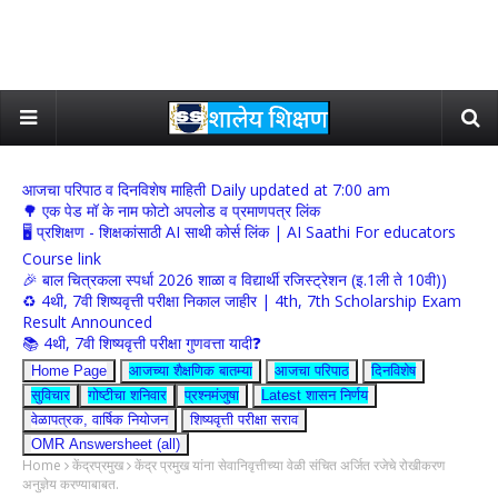
आजचा परिपाठ व दिनविशेष माहिती Daily updated at 7:00 am
🌳 एक पेड मॉ के नाम फोटो अपलोड व प्रमाणपत्र लिंक
🖥 प्रशिक्षण - शिक्षकांसाठी AI साथी कोर्स लिंक | AI Saathi For educators
Course link
🎉 बाल चित्रकला स्पर्धा 2026 शाळा व विद्यार्थी रजिस्ट्रेशन (इ.1ली ते 10वी))
♻️ 4थी, 7वी शिष्यवृत्ती परीक्षा निकाल जाहीर | 4th, 7th Scholarship Exam
Result Announced
📚 4थी, 7वी शिष्यवृत्ती परीक्षा गुणवत्ता यादी❓
Home Page
आजच्या शैक्षणिक बातम्या
आजचा परिपाठ
दिनविशेष
सुविचार
गोष्टीचा शनिवार
प्रश्नमंजुषा
Latest शासन निर्णय
वेळापत्रक, वार्षिक नियोजन
शिष्यवृत्ती परीक्षा सराव
OMR Answersheet (all)
Home
केंद्रप्रमुख
केंद्र प्रमुख यांना सेवानिवृत्तीच्या वेळी संचित अर्जित रजेचे रोखीकरण
अनुज्ञेय करण्याबाबत.