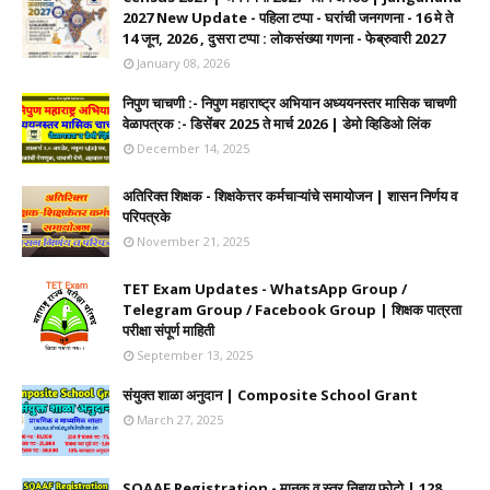
2027 New Update - पहिला टप्पा - घरांची जनगणना - 16 मे ते
14 जून, 2026 , दुसरा टप्पा : लोकसंख्या गणना - फेब्रुवारी 2027
January 08, 2026
निपुण चाचणी :- निपुण महाराष्ट्र अभियान अध्ययनस्तर मासिक चाचणी
वेळापत्रक :- डिसेंबर 2025 ते मार्च 2026 | डेमो व्हिडिओ लिंक
December 14, 2025
अतिरिक्त शिक्षक - शिक्षकेत्तर कर्मचाऱ्यांचे समायोजन | शासन निर्णय व
परिपत्रके
November 21, 2025
TET Exam Updates - WhatsApp Group /
Telegram Group / Facebook Group | शिक्षक पात्रता
परीक्षा संपूर्ण माहिती
September 13, 2025
संयुक्त शाळा अनुदान | Composite School Grant
March 27, 2025
SQAAF Registration - मानक व स्तर निहाय फोटो | 128