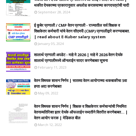
थकीत देयकाच्या प्रकारानुसार अपलोड करावयाच्या कागदपत्रांची यादी
September 28, 2024
ई कुबेर प्रणाली / CMP वेतन प्रणाली - राज्यातील सर्व शिक्षक व
शिक्षकेतर कर्मचारी यांचे वेतन सीएमपी (CMP) प्रणालीद्वारे करण्याबाबत.
| read about E-Kuber salary system
January 05, 2024
शालार्थ प्रणाली अपडेट - माहे मे 2026 | माहे मे 2026 वेतन देयके
शालार्थ प्रणालीमध्ये ऑनलाईन सादर करणेबाबत सूचना
February 11, 2023
वेतन विषयक शासन निर्णय | सातव्या वेतन आयोगाच्या थकबाकीचा 5वा
हप्ता अदा करणेबाबत
May 09, 2022
वेतन विषयक शासन निर्णय | शिक्षक व शिक्षकेत्तर कर्मचाऱ्यांची नियमित
वेतनाव्यतिरिक्त इतर देयके ऑफलाईन पध्दतीने वितरीत करणेबाबत... |
वेतन आयोग फरक | मेडिकल बील
March 12, 2022