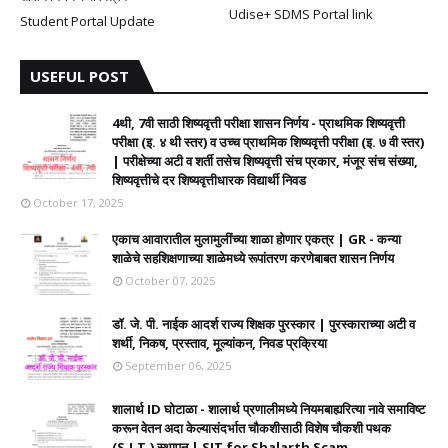
Udise+ SDMS Portal link
Student Portal Update
USEFUL POST
4थी, 7वी साठी शिष्यवृत्ती परीक्षा शासन निर्णय - प्राथमिक शिष्यवृत्ती
परीक्षा (इ. ४ थी स्तर) व उच्च प्राथमिक शिष्यवृत्ती परीक्षा (इ. ७ वी स्तर)
| परीक्षेच्या अटी व शर्ती तसेच शिष्यवृत्ती संच प्रकार, मंजूर संच संख्या,
शिष्यवृत्तीचे दर शिष्यवृत्तीधारक विद्यार्थी निवड
October 17, 2025
एकाच आवारातील मुलामुलींच्या शाळा होणार एकत्र | GR - कन्या
शाळेचे सहशिक्षणाच्या शाळेमध्ये रूपांतरण करणेबाबत शासन निर्णय
October 07, 2025
डॉ. जे. पी. नाईक आदर्श राज्य शिक्षक पुरस्कार | पुरस्काराच्या अटी व
शर्थी, निकष, प्रस्ताव, मूल्यांकन, निवड प्रक्रिया
September 06, 2025
शालार्थ ID घोटाळा - शालार्थ प्रणालीमध्ये नियमबाह्यरित्या नावे समाविष्ट
करून वेतन अदा केल्यासंदर्भात चौकशीसाठी विशेष चौकशी पथक
(S.I.T.) स्थापन | SIT for Shalarth Scam