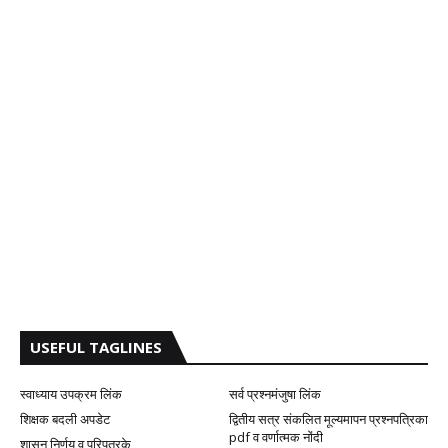
USEFUL TAGLINES
स्वाध्याय उपक्रम लिंक
सर्व प्रश्नमंजुषा लिंक
शिक्षक बदली अपडेट
द्वितीय सत्र संकलित मूल्यमापन प्रश्नपत्रिका
pdf व वर्णात्मक नोंदी
शासन निर्णय व परिपत्रके