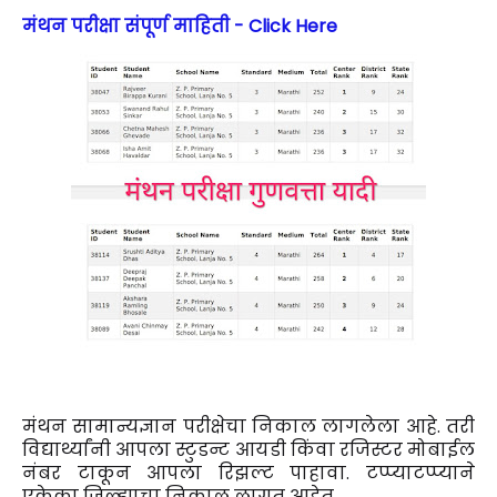
मंथन परीक्षा संपूर्ण माहिती - Click Here
मंथन सामान्यज्ञान परीक्षेचा निकाल लागलेला आहे. तरी
विद्यार्थ्यांनी आपला स्टुडन्ट आयडी किंवा रजिस्टर मोबाईल
नंबर टाकून आपला रिझल्ट पाहावा. टप्प्याटप्प्याने
एकेका जिल्ह्याचा निकाल लागत आहेत.