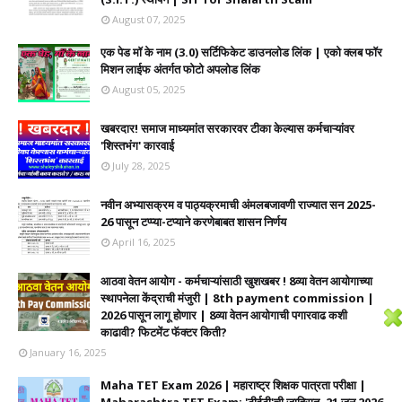
August 07, 2025
एक पेड मॉ के नाम (3.0) सर्टिफिकेट डाउनलोड लिंक | एको क्लब फॉर
मिशन लाईफ अंतर्गत फोटो अपलोड लिंक
August 05, 2025
खबरदार! समाज माध्यमांत सरकारवर टीका केल्यास कर्मचाऱ्यांवर
'शिस्तभंग' कारवाई
July 28, 2025
नवीन अभ्यासक्रम व पाठ्यक्रमाची अंमलबजावणी राज्यात सन 2025-
26 पासून टप्प्या-टप्याने करणेबाबत शासन निर्णय
April 16, 2025
आठवा वेतन आयोग - कर्मचाऱ्यांसाठी खुशखबर ! 8व्या वेतन आयोगाच्या
स्थापनेला केंद्राची मंजुरी | 8th payment commission |
2026 पासून लागू होणार | 8व्या वेतन आयोगाची पगारवाढ कशी
काढावी? फिटमेंट फॅक्टर किती?
January 16, 2025
Maha TET Exam 2026 | महाराष्ट्र शिक्षक पात्रता परीक्षा |