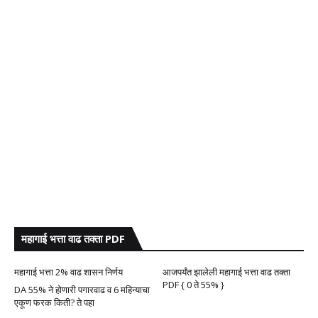
महागाई भत्ता वाढ तक्ता PDF
महागाई भत्ता 2% वाढ शासन निर्णय
आजपर्यंत झालेली महागाई भत्ता वाढ तक्ता
PDF { 0 ते 55% }
DA 55% ने होणारी पगारवाढ व 6 महिन्याचा
एकूण फरक किती? ते पहा