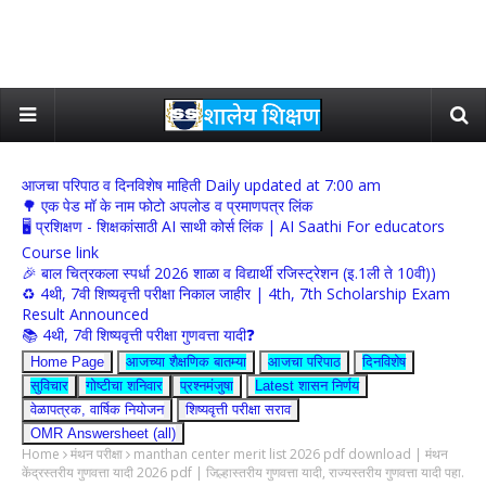
आजचा परिपाठ व दिनविशेष माहिती Daily updated at 7:00 am
🌳 एक पेड मॉ के नाम फोटो अपलोड व प्रमाणपत्र लिंक
🖥 प्रशिक्षण - शिक्षकांसाठी AI साथी कोर्स लिंक | AI Saathi For educators
Course link
🎉 बाल चित्रकला स्पर्धा 2026 शाळा व विद्यार्थी रजिस्ट्रेशन (इ.1ली ते 10वी))
♻️ 4थी, 7वी शिष्यवृत्ती परीक्षा निकाल जाहीर | 4th, 7th Scholarship Exam
Result Announced
📚 4थी, 7वी शिष्यवृत्ती परीक्षा गुणवत्ता यादी❓
Home Page
आजच्या शैक्षणिक बातम्या
आजचा परिपाठ
दिनविशेष
सुविचार
गोष्टीचा शनिवार
प्रश्नमंजुषा
Latest शासन निर्णय
वेळापत्रक, वार्षिक नियोजन
शिष्यवृत्ती परीक्षा सराव
OMR Answersheet (all)
Home
मंथन परीक्षा
manthan center merit list 2026 pdf download | मंथन
केंद्रस्तरीय गुणवत्ता यादी 2026 pdf | जिल्हास्तरीय गुणवत्ता यादी, राज्यस्तरीय गुणवत्ता यादी पहा.