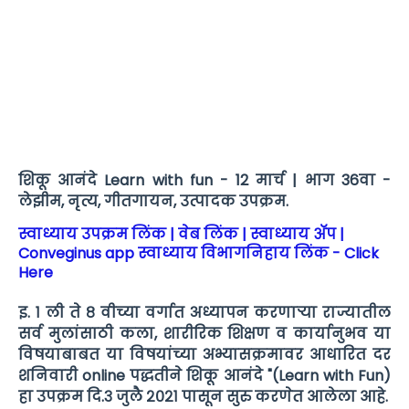
शिकू आनंदे Learn with fun - 12 मार्च | भाग 36वा -
लेझीम, नृत्य, गीतगायन, उत्पादक उपक्रम.
स्वाध्याय उपक्रम लिंक | वेब लिंक | स्वाध्याय ॲप |
Conveginus app स्वाध्याय विभागनिहाय लिंक - Click
Here
इ. १ ली ते ८ वीच्या वर्गात अध्यापन करणाऱ्या राज्यातील
सर्व मुलांसाठी कला, शारीरिक शिक्षण व कार्यानुभव या
विषयाबाबत या विषयांच्या अभ्यासक्रमावर आधारित दर
शनिवारी online पद्धतीने शिकू आनंदे "(Learn with Fun)
हा उपक्रम दि.३ जुलै २०२१ पासून सुरु करणेत आलेला आहे.