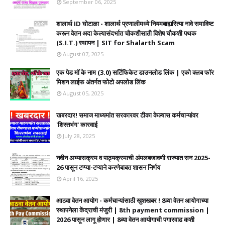
September 06, 2025
शालार्थ ID घोटाळा - शालार्थ प्रणालीमध्ये नियमबाह्यरित्या नावे समाविष्ट
करून वेतन अदा केल्यासंदर्भात चौकशीसाठी विशेष चौकशी पथक
(S.I.T.) स्थापन | SIT for Shalarth Scam
August 07, 2025
एक पेड मॉ के नाम (3.0) सर्टिफिकेट डाउनलोड लिंक | एको क्लब फॉर
मिशन लाईफ अंतर्गत फोटो अपलोड लिंक
August 05, 2025
खबरदार! समाज माध्यमांत सरकारवर टीका केल्यास कर्मचाऱ्यांवर
'शिस्तभंग' कारवाई
July 28, 2025
नवीन अभ्यासक्रम व पाठ्यक्रमाची अंमलबजावणी राज्यात सन 2025-
26 पासून टप्प्या-टप्याने करणेबाबत शासन निर्णय
April 16, 2025
आठवा वेतन आयोग - कर्मचाऱ्यांसाठी खुशखबर ! 8व्या वेतन आयोगाच्या
स्थापनेला केंद्राची मंजुरी | 8th payment commission |
2026 पासून लागू होणार | 8व्या वेतन आयोगाची पगारवाढ कशी