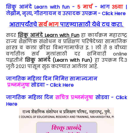
शिकू आनंदे Learn with fun -
5 मार्च
- भाग
35वा
|
लेझीम, नृत्य, गीतगायन व उत्पादक उपक्रम - Click Here
आतापर्यंतचे
सर्व भाग
पाहण्यासाठी येथे टच करा.
सदर
शिकू आनंदे Learn with Fun
हा कार्यक्रम महाराष्ट्र
राज्य शैक्षणिक संशोधन व प्रशिक्षण परिषेदेच्या सामाजिक
शास्त्र व कला क्रीडा विभागामार्फत इ. १ ली ते ८ वीच्या
वर्गातील सर्व मुलांसाठी दर शनिवारी online
पद्धतीने
शिकू आनंदे (Learn with Fun)
हा उपक्रम दि.३
जुलै २०२१ पासून सुरु करण्यात आलेला आहे.
जागतिक महिला दिन निमित्त सामान्यज्ञान
प्रश्नमंजुषा
सोडवा - Click Here
जागतिक महिला दिन
सचित्र प्रश्नमंजुषा
सोडवा - Click
Here