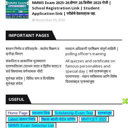
NMMS Exam 2025-26 होणार 28 डिसेंबर 2025 रोजी |
School Registration Link | Student
Application link | परीक्षेचे वेळापत्रक पहा.
November 06, 2020
IMPORTANT PAGES
शासन निर्णय व परिपत्रके - शालेय शिक्षण व
मतदान अधिकारी प्रशिक्षण संपूर्ण माहिती |
क्रीडा विभाग
polling officer's training
संकलित व आकारिक मूल्यमापन
All quizzes and certificate on
प्रश्नपत्रिका (प्रथम सत्र व द्वितीय सत्र) व
famous personalities and
सर्व विषयांच्या वर्णनात्मक नोंदी
special day | सर्व प्रश्नमंजुषा व
प्रमाणपत्र - महान व्यक्तिमत्व आणि विशेष
शुभेच्छा संदेश | विविध सण व दिनविशेष
दिवसांबद्दल प्रश्नमंजुषा
शुभेच्छा संदेश
USEFUL
Home Page
स्वाध्याय लिंक
Scholarship Exam Test
प्रश्नमंजुषा
Latest शासन निर्णय
शिक्षक बदली पोर्टल लॉगीन
MHT-CET 2022
NMMS Exam Selection List