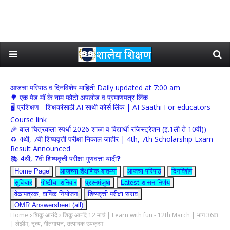
आजचा परिपाठ व दिनविशेष माहिती Daily updated at 7:00 am
🌳 एक पेड मॉ के नाम फोटो अपलोड व प्रमाणपत्र लिंक
🖥 प्रशिक्षण - शिक्षकांसाठी AI साथी कोर्स लिंक | AI Saathi For educators
Course link
🎉 बाल चित्रकला स्पर्धा 2026 शाळा व विद्यार्थी रजिस्ट्रेशन (इ.1ली ते 10वी))
♻️ 4थी, 7वी शिष्यवृत्ती परीक्षा निकाल जाहीर | 4th, 7th Scholarship Exam
Result Announced
📚 4थी, 7वी शिष्यवृत्ती परीक्षा गुणवत्ता यादी❓
Home Page
आजच्या शैक्षणिक बातम्या
आजचा परिपाठ
दिनविशेष
सुविचार
गोष्टीचा शनिवार
प्रश्नमंजुषा
Latest शासन निर्णय
वेळापत्रक, वार्षिक नियोजन
शिष्यवृत्ती परीक्षा सराव
OMR Answersheet (all)
Home
शिकू आनंदे
शिकू आनंदे 12 मार्च | Learn with fun - 12th March | भाग 36वा
| लेझीम, नृत्य, गीतगायन, उत्पादक उपक्रम