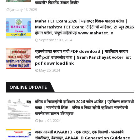
काढावी? फिटमेंट फॅक्टर किती?
January 16, 2025
Maha TET Exam 2026 | महाराष्ट्र शिक्षक पात्रता परीक्षा |
Maharashtra TET Exam: 'टीईटी'ची जाहिरात, 21 जून 2026
होणार परीक्षा, संपूर्ण माहिती पहा www.mahatet.in
September 09, 2024
ग्रामपंचायत मतदार यादी PDF download | गावनिहाय मतदार
यादी pdf डाउनलोड करा | Gram Panchayat voter list
pdf download link
May 25, 2024
ONLINE UPDATE
वरिष्ठ व निवडश्रेणी प्रशिक्षण 2026 नवीन अपडेट | प्रशिक्षण कालावधी‌
बाबत | नावनोंदणी लिंक | वरिष्ठ व निवड श्रेणी प्रशिक्षण नावनोंदणी
करणेबाबत शासन परिपत्रक
June 04, 2024
अपार आयडी APAAR ID - एक राष्ट्र, एक विद्यार्थी - पालकांचे
संमतीपत्र, वेबसाइट, APAAR ID Generation Guidance