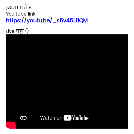
इयत्ता 6 ते 8
You tube link
https://youtu.be/_s5v45Lt1QM
Live पहा 👇