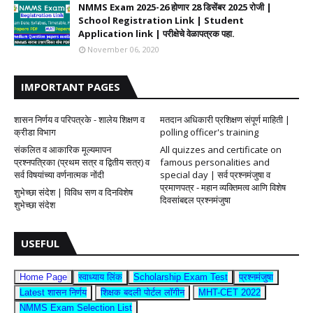
NMMS Exam 2025-26 होणार 28 डिसेंबर 2025 रोजी |
School Registration Link | Student
Application link | परीक्षेचे वेळापत्रक पहा.
November 06, 2020
IMPORTANT PAGES
शासन निर्णय व परिपत्रके - शालेय शिक्षण व
मतदान अधिकारी प्रशिक्षण संपूर्ण माहिती |
क्रीडा विभाग
polling officer's training
संकलित व आकारिक मूल्यमापन
All quizzes and certificate on
प्रश्नपत्रिका (प्रथम सत्र व द्वितीय सत्र) व
famous personalities and
सर्व विषयांच्या वर्णनात्मक नोंदी
special day | सर्व प्रश्नमंजुषा व
प्रमाणपत्र - महान व्यक्तिमत्व आणि विशेष
शुभेच्छा संदेश | विविध सण व दिनविशेष
दिवसांबद्दल प्रश्नमंजुषा
शुभेच्छा संदेश
USEFUL
Home Page
स्वाध्याय लिंक
Scholarship Exam Test
प्रश्नमंजुषा
Latest शासन निर्णय
शिक्षक बदली पोर्टल लॉगीन
MHT-CET 2022
NMMS Exam Selection List