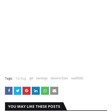
Tags:
1st Aug
जुलै
प्रश्नमंजुषा
लोकमान्य टिळक
व्यक्तीविशेष
YOU MAY LIKE THESE POSTS