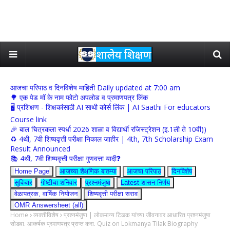
आजचा परिपाठ व दिनविशेष माहिती Daily updated at 7:00 am
🌳 एक पेड मॉ के नाम फोटो अपलोड व प्रमाणपत्र लिंक
🖥 प्रशिक्षण - शिक्षकांसाठी AI साथी कोर्स लिंक | AI Saathi For educators
Course link
🎉 बाल चित्रकला स्पर्धा 2026 शाळा व विद्यार्थी रजिस्ट्रेशन (इ.1ली ते 10वी))
♻️ 4थी, 7वी शिष्यवृत्ती परीक्षा निकाल जाहीर | 4th, 7th Scholarship Exam
Result Announced
📚 4थी, 7वी शिष्यवृत्ती परीक्षा गुणवत्ता यादी❓
Home Page
आजच्या शैक्षणिक बातम्या
आजचा परिपाठ
दिनविशेष
सुविचार
गोष्टीचा शनिवार
प्रश्नमंजुषा
Latest शासन निर्णय
वेळापत्रक, वार्षिक नियोजन
शिष्यवृत्ती परीक्षा सराव
OMR Answersheet (all)
Home
व्यक्तीविशेष
प्रश्नमंजुषा | लोकमान्य टिळक यांच्या जीवनावर आधारित प्रश्नमंजुषा
सोडवा. आकर्षक प्रमाणपत्र प्राप्त करा. Quiz on Lokmanya Tilak Biography