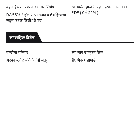
महागाई भत्ता 2% वाढ शासन निर्णय
आजपर्यंत झालेली महागाई भत्ता वाढ तक्ता
PDF { 0 ते 55% }
DA 55% ने होणारी पगारवाढ व 6 महिन्याचा
एकूण फरक किती? ते पहा
साप्ताहिक विशेष
गोष्टीचा शनिवार
स्वाध्याय उपक्रम लिंक
हास्यकल्लोळ - विनोदांची जत्रा
शैक्षणिक घडामोडी