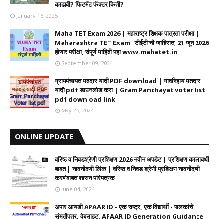
काढावी? फिटमेंट फॅक्टर किती?
January 16, 2025
Maha TET Exam 2026 | महाराष्ट्र शिक्षक पात्रता परीक्षा |
Maharashtra TET Exam: 'टीईटी'ची जाहिरात, 21 जून 2026
होणार परीक्षा, संपूर्ण माहिती पहा www.mahatet.in
September 09, 2024
ग्रामपंचायत मतदार यादी PDF download | गावनिहाय मतदार
यादी pdf डाउनलोड करा | Gram Panchayat voter list
pdf download link
May 25, 2024
ONLINE UPDATE
वरिष्ठ व निवडश्रेणी प्रशिक्षण 2026 नवीन अपडेट | प्रशिक्षण कालावधी‌
बाबत | नावनोंदणी लिंक | वरिष्ठ व निवड श्रेणी प्रशिक्षण नावनोंदणी
करणेबाबत शासन परिपत्रक
June 04, 2024
अपार आयडी APAAR ID - एक राष्ट्र, एक विद्यार्थी - पालकांचे
संमतीपत्र, वेबसाइट, APAAR ID Generation Guidance