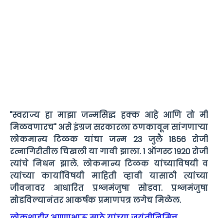
"स्वराज्य हा माझा जन्मसिद्ध हक्क आहे आणि तो मी
मिळवणारच" असे इंग्रज सरकारला ठणकावून सांगणाऱ्या
लोकमान्य टिळक यांचा जन्म 23 जुलै 1856 रोजी
रत्नागिरीतील चिखली या गावी झाला. 1 ऑगस्ट 1920 रोजी
त्यांचे निधन झाले. लोकमान्य टिळक यांच्याविषयी व
त्यांच्या कार्याविषयी माहिती व्हावी यासाठी त्यांच्या
जीवनावर आधारित प्रश्नमंजुषा सोडवा. प्रश्नमंजुषा
सोडविल्यानंतर आकर्षक प्रमाणपत्र लगेच मिळेल.
लोकशाहीर अण्णाभाऊ साठे यांच्या जयंतीनिमित्त