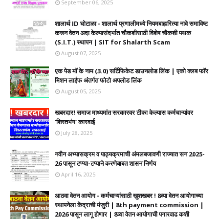
September 06, 2025
शालार्थ ID घोटाळा - शालार्थ प्रणालीमध्ये नियमबाह्यरित्या नावे समाविष्ट
करून वेतन अदा केल्यासंदर्भात चौकशीसाठी विशेष चौकशी पथक
(S.I.T.) स्थापन | SIT for Shalarth Scam
August 07, 2025
एक पेड मॉ के नाम (3.0) सर्टिफिकेट डाउनलोड लिंक | एको क्लब फॉर
मिशन लाईफ अंतर्गत फोटो अपलोड लिंक
August 05, 2025
खबरदार! समाज माध्यमांत सरकारवर टीका केल्यास कर्मचाऱ्यांवर
'शिस्तभंग' कारवाई
July 28, 2025
नवीन अभ्यासक्रम व पाठ्यक्रमाची अंमलबजावणी राज्यात सन 2025-
26 पासून टप्प्या-टप्याने करणेबाबत शासन निर्णय
April 16, 2025
आठवा वेतन आयोग - कर्मचाऱ्यांसाठी खुशखबर ! 8व्या वेतन आयोगाच्या
स्थापनेला केंद्राची मंजुरी | 8th payment commission |
2026 पासून लागू होणार | 8व्या वेतन आयोगाची पगारवाढ कशी