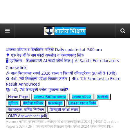
आजचा परिपाठ व दिनविशेष माहिती Daily updated at 7:00 am
🌳 एक पेड मॉ के नाम फोटो अपलोड व प्रमाणपत्र लिंक
🖥 प्रशिक्षण - शिक्षकांसाठी AI साथी कोर्स लिंक | AI Saathi For educators
Course link
🎉 बाल चित्रकला स्पर्धा 2026 शाळा व विद्यार्थी रजिस्ट्रेशन (इ.1ली ते 10वी))
♻️ 4थी, 7वी शिष्यवृत्ती परीक्षा निकाल जाहीर | 4th, 7th Scholarship Exam
Result Announced
📚 4थी, 7वी शिष्यवृत्ती परीक्षा गुणवत्ता यादी❓
Home Page
आजच्या शैक्षणिक बातम्या
आजचा परिपाठ
दिनविशेष
सुविचार
गोष्टीचा शनिवार
प्रश्नमंजुषा
Latest शासन निर्णय
वेळापत्रक, वार्षिक नियोजन
शिष्यवृत्ती परीक्षा सराव
OMR Answersheet (all)
Home
नवोदय प्रश्नपत्रिका
नवोदय परीक्षा प्रश्नपत्रिका 2024 | JNVST Question
Paper 2024 PDF | जवाहर नवोदय विद्यालय प्रवेश परीक्षा 2024 प्रश्नपत्रिका PDF