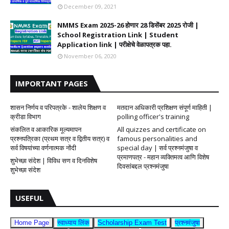
December 09, 2021
NMMS Exam 2025-26 होणार 28 डिसेंबर 2025 रोजी |
School Registration Link | Student
Application link | परीक्षेचे वेळापत्रक पहा.
November 06, 2020
IMPORTANT PAGES
शासन निर्णय व परिपत्रके - शालेय शिक्षण व
मतदान अधिकारी प्रशिक्षण संपूर्ण माहिती |
क्रीडा विभाग
polling officer's training
संकलित व आकारिक मूल्यमापन
All quizzes and certificate on
प्रश्नपत्रिका (प्रथम सत्र व द्वितीय सत्र) व
famous personalities and
सर्व विषयांच्या वर्णनात्मक नोंदी
special day | सर्व प्रश्नमंजुषा व
प्रमाणपत्र - महान व्यक्तिमत्व आणि विशेष
शुभेच्छा संदेश | विविध सण व दिनविशेष
दिवसांबद्दल प्रश्नमंजुषा
शुभेच्छा संदेश
USEFUL
Home Page
स्वाध्याय लिंक
Scholarship Exam Test
प्रश्नमंजुषा