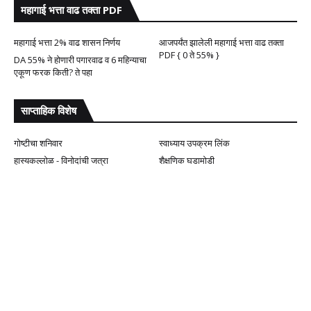
महागाई भत्ता वाढ तक्ता PDF
महागाई भत्ता 2% वाढ शासन निर्णय
आजपर्यंत झालेली महागाई भत्ता वाढ तक्ता
PDF { 0 ते 55% }
DA 55% ने होणारी पगारवाढ व 6 महिन्याचा
एकूण फरक किती? ते पहा
साप्ताहिक विशेष
गोष्टीचा शनिवार
स्वाध्याय उपक्रम लिंक
हास्यकल्लोळ - विनोदांची जत्रा
शैक्षणिक घडामोडी