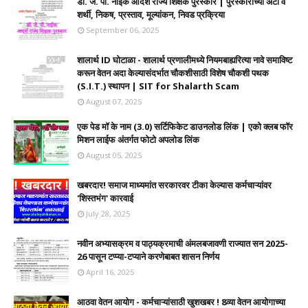
डॉ. जे. पी. नाईक आदर्श राज्य शिक्षक पुरस्कार | पुरस्काराच्या अटी व
शर्थी, निकष, प्रस्ताव, मूल्यांकन, निवड प्रक्रिया
September 06, 2025
शालार्थ ID घोटाळा - शालार्थ प्रणालीमध्ये नियमबाह्यरित्या नावे समाविष्ट
करून वेतन अदा केल्यासंदर्भात चौकशीसाठी विशेष चौकशी पथक
(S.I.T.) स्थापन | SIT for Shalarth Scam
August 07, 2025
एक पेड मॉ के नाम (3.0) सर्टिफिकेट डाउनलोड लिंक | एको क्लब फॉर
मिशन लाईफ अंतर्गत फोटो अपलोड लिंक
August 05, 2025
खबरदार! समाज माध्यमांत सरकारवर टीका केल्यास कर्मचाऱ्यांवर
'शिस्तभंग' कारवाई
July 28, 2025
नवीन अभ्यासक्रम व पाठ्यक्रमाची अंमलबजावणी राज्यात सन 2025-
26 पासून टप्प्या-टप्याने करणेबाबत शासन निर्णय
April 16, 2025
आठवा वेतन आयोग - कर्मचाऱ्यांसाठी खुशखबर ! 8व्या वेतन आयोगाच्या