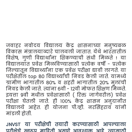
जवाहर नवोदय विद्यालय केंद्र शासनाच्या मनुष्यबळ
विकास मंत्रालयाव्दारे चालवली जातात. येथे भारतातील
विशेष, गुणी विद्यार्थांना शिकण्याची संधी मिळते ! या
विद्यालयात प्रवेश मिळविण्यासाठी प्रत्येक वर्षी - प्रत्येक
जिल्यातून विद्यार्थ्यांना एक प्रवेश परीक्षा द्यावी लागते. या
परीक्षेतील top 80 विद्यार्थ्यांची निवड केली जाते. यामध्ये
ग्रामीण भागातील 80% व शहरी भागातील 20% मुलांची
निवड केली जाते. त्यांना 6वी - 12वी मोफत शिक्षण मिळते.
इयत्ता 9वी मधील प्रवेशासाठी ( रिक्त जागेवरील) प्रवेश
परीक्षा घेतली जाते. ही १००% केंद्र शासन अनुदानीत
विद्यालये आहेत. ही योजना पी.व्ही. नरसिंहराव यांनी
मांडली होती.
JNVST या परीक्षेची तयारी करण्यासाठी आपल्याला
परीक्षेचे स्वरूप माहिती असणे आवश्यक आहे. त्यासाठी