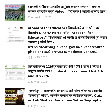
देशभक्तीपर गीतांवर आधारित सामुहिक कवायत संचलन | कवायत
संचलन मार्गदर्शक नमूना Video | परिपत्रक | माहिती अपलोड लिंक
August 06, 2026
AI Saathi for Educators शिक्षकांसाठी AI साथी | सर्व
शिक्षकांना DIKSHA Portal वरील "AI Saathi for
Educators" (शिक्षकांसाठी AI साथी) हा ऑनलाईन कोर्स पूर्ण करावा
लागणार | कोर्स लिंक -
https://learning.diksha.gov.in/diksha/course.
php?id=1252§ion=2814&modeActive=8202
July 15, 2026
शिष्यवृत्ती परीक्षा 2026 गुणवत्ता यादी 4थी व 7वी | राज्य | जिल्हा |
तालुका स्तरीय याद्या Scholarship exam merit list 4th
and 7th 2026
July 25, 2026
प्रश्नमंजुषा | लोकशाहीर अण्णाभाऊ साठे यांच्या जीवनावर आधारित
प्रश्नमंजुषा सोडवा. आकर्षक प्रमाणपत्र त्वरित प्राप्त करा. Quiz
on Lok Shaheer Annabhau Sathe Biography
July 31, 2024