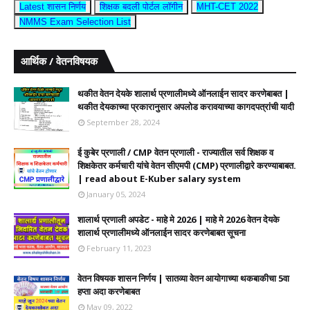
Latest शासन निर्णय
शिक्षक बदली पोर्टल लॉगीन
MHT-CET 2022
NMMS Exam Selection List
आर्थिक / वेतनविषयक
थकीत वेतन देयके शालार्थ प्रणालीमध्ये ऑनलाईन सादर करणेबाबत |
थकीत देयकाच्या प्रकारानुसार अपलोड करावयाच्या कागदपत्रांची यादी
September 28, 2024
ई कुबेर प्रणाली / CMP वेतन प्रणाली - राज्यातील सर्व शिक्षक व
शिक्षकेतर कर्मचारी यांचे वेतन सीएमपी (CMP) प्रणालीद्वारे करण्याबाबत.
| read about E-Kuber salary system
January 05, 2024
शालार्थ प्रणाली अपडेट - माहे मे 2026 | माहे मे 2026 वेतन देयके
शालार्थ प्रणालीमध्ये ऑनलाईन सादर करणेबाबत सूचना
February 11, 2023
वेतन विषयक शासन निर्णय | सातव्या वेतन आयोगाच्या थकबाकीचा 5वा
हप्ता अदा करणेबाबत
May 09, 2022